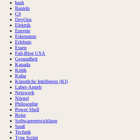
bash
Basteln
C#
DevOps
Elektrik
Energie
Erkenntnis
Erlebnis
Essen
Fail-Blog USA
Gesundheit
Kanada
Kritik
Kuba
Künstilche Intelligenz (KI)
Laber-Angeb
Netzwerk
Nörgel
Philosophie
Power Shell
Reise
Softwareentwicklung
Spaß
Technik
Type Script