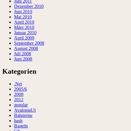
Juni 2011
Dezember 2010
Juni 2010
Mai 2010
April 2010
März 2010
Januar 2010
April 2009
September 2008
August 2008
Juli 2008
Juni 2008
Kategorien
.Net
2005/6
2008
2012
angular
AvaloniaUI
Bahnreise
bash
Basteln