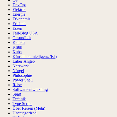
C#
DevOps
Elektrik
Energie
Erkenntnis
Erlebnis
Essen
Fail-Blog USA
Gesundheit
Kanada
Kritik
Kuba
Künstilche Intelligenz (KI)
Laber-Angeb
Netzwerk
Nörgel
Philosophie
Power Shell
Reise
Softwareentwicklung
Spaß
Technik
Type Script
Über Reisen (Meta)
Uncategorized