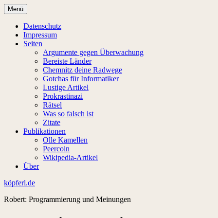
Zum
Menü
Inhalt
springen
Datenschutz
Impressum
Seiten
Argumente gegen Überwachung
Bereiste Länder
Chemnitz deine Radwege
Gotchas für Informatiker
Lustige Artikel
Prokrastinazi
Rätsel
Was so falsch ist
Zitate
Publikationen
Olle Kamellen
Peercoin
Wikipedia-Artikel
Über
köpferl.de
Robert: Programmierung und Meinungen