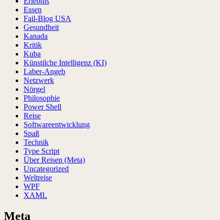
Erlebnis
Essen
Fail-Blog USA
Gesundheit
Kanada
Kritik
Kuba
Künstilche Intelligenz (KI)
Laber-Angeb
Netzwerk
Nörgel
Philosophie
Power Shell
Reise
Softwareentwicklung
Spaß
Technik
Type Script
Über Reisen (Meta)
Uncategorized
Weltreise
WPF
XAML
Meta