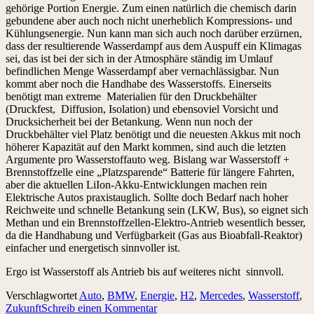
gehörige Portion Energie. Zum einen natürlich die chemisch darin
gebundene aber auch noch nicht unerheblich Kompressions- und
Kühlungsenergie. Nun kann man sich auch noch darüber erzürnen,
dass der resultierende Wasserdampf aus dem Auspuff ein Klimagas
sei, das ist bei der sich in der Atmosphäre ständig im Umlauf
befindlichen Menge Wasserdampf aber vernachlässigbar. Nun
kommt aber noch die Handhabe des Wasserstoffs. Einerseits
benötigt man extreme Materialien für den Druckbehälter
(Druckfest, Diffusion, Isolation) und ebensoviel Vorsicht und
Drucksicherheit bei der Betankung. Wenn nun noch der
Druckbehälter viel Platz benötigt und die neuesten Akkus mit noch
höherer Kapazität auf den Markt kommen, sind auch die letzten
Argumente pro Wasserstoffauto weg. Bislang war Wasserstoff +
Brennstoffzelle eine „Platzsparende“ Batterie für längere Fahrten,
aber die aktuellen LiIon-Akku-Entwicklungen machen rein
Elektrische Autos praxistauglich. Sollte doch Bedarf nach hoher
Reichweite und schnelle Betankung sein (LKW, Bus), so eignet sich
Methan und ein Brennstoffzellen-Elektro-Antrieb wesentlich besser,
da die Handhabung und Verfügbarkeit (Gas aus Bioabfall-Reaktor)
einfacher und energetisch sinnvoller ist.
Ergo ist Wasserstoff als Antrieb bis auf weiteres nicht sinnvoll.
Verschlagwortet
Auto
,
BMW
,
Energie
,
H2
,
Mercedes
,
Wasserstoff
,
Zukunft
Schreib einen Kommentar