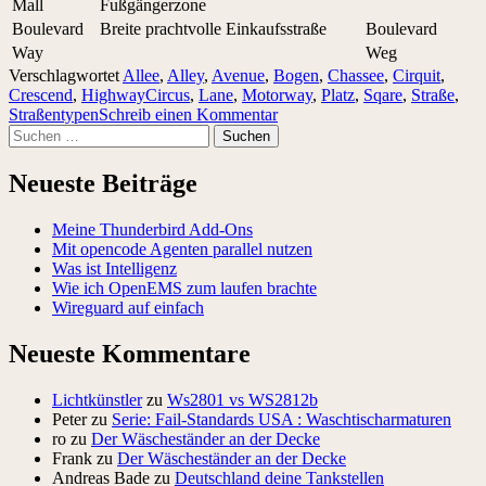
Mall
Fußgängerzone
Boulevard
Breite prachtvolle Einkaufsstraße
Boulevard
Way
Weg
Verschlagwortet
Allee
,
Alley
,
Avenue
,
Bogen
,
Chassee
,
Cirquit
,
Crescend
,
HighwayCircus
,
Lane
,
Motorway
,
Platz
,
Sqare
,
Straße
,
Straßentypen
Schreib einen Kommentar
Suchen
nach:
Neueste Beiträge
Meine Thunderbird Add-Ons
Mit opencode Agenten parallel nutzen
Was ist Intelligenz
Wie ich OpenEMS zum laufen brachte
Wireguard auf einfach
Neueste Kommentare
Lichtkünstler
zu
Ws2801 vs WS2812b
Peter
zu
Serie: Fail-Standards USA : Waschtischarmaturen
ro
zu
Der Wäscheständer an der Decke
Frank
zu
Der Wäscheständer an der Decke
Andreas Bade
zu
Deutschland deine Tankstellen