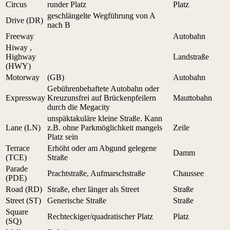
Circus
runder Platz
Platz
geschlängelte Wegführung von A
Drive (DR)
nach B
Freeway
Autobahn
Hiway ,
Highway
Landstraße
(HWY)
Motorway
(GB)
Autobahn
Gebührenbehaftete Autobahn oder
Expressway
Kreuzunsfrei auf Brückenpfeilern
Mauttobahn
durch die Megacity
unspäktakuläre kleine Straße. Kann
Lane (LN)
z.B. ohne Parkmöglichkeit mangels
Zeile
Platz sein
Terrace
Erhöht oder am Abgund gelegene
Damm
(TCE)
Straße
Parade
Prachtstraße, Aufmarschstraße
Chaussee
(PDE)
Road (RD)
Straße, eher länger als Street
Straße
Street (ST)
Generische Straße
Straße
Square
Rechteckiger/quadratischer Platz
Platz
(SQ)