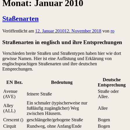
Monat:
Januar 2010
Staßenarten
Veröffentlicht am
12. Januar 2010
12. November 2018
von
ro
Straßenarten in englisch und ihre Entsprechungen
Verschieden breite Straßen und Straßentypen haben hier wie dort
gewisse Namen. Hier ist eine Auflistung und Erklärung von
englischsprachigen Straßenarten und ihre deutschen
Entsprechungen.
Deutsche
EN Bez.
Bedeutung
Entsprechung
Avenue
Straße oder
feinere Straße
(AVE)
Allee.
Ein schmaler (typischerweise nur
Alley
fußläufig zugänglicher) Weg
Allee
(ALL)
zwischen Häusern.
Crescent ()
geschlängelte/gebogene Straße
Bogen
Cirquit
Rundweg, ohne Anfang/Ende
Bogen