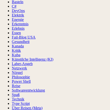
Basteln
C#
DevOps
Elektrik
Energie
Erkenntnis
Erlebnis
Essen
Fail-Blog USA
Gesundheit
Kanada
Kritik
Kuba
Künstilche Intelligenz (KI)
Laber-Angeb
Netzwerk
Nörgel
Philosophie
Power Shell
Reise
Softwareentwicklung
Spaß
Technik
Type Script
Über Reisen (Meta)