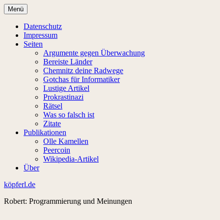
Zum
Menü
Inhalt
springen
Datenschutz
Impressum
Seiten
Argumente gegen Überwachung
Bereiste Länder
Chemnitz deine Radwege
Gotchas für Informatiker
Lustige Artikel
Prokrastinazi
Rätsel
Was so falsch ist
Zitate
Publikationen
Olle Kamellen
Peercoin
Wikipedia-Artikel
Über
köpferl.de
Robert: Programmierung und Meinungen