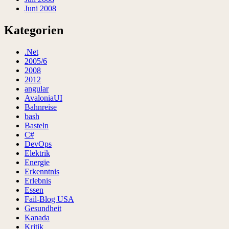
Juni 2008
Kategorien
.Net
2005/6
2008
2012
angular
AvaloniaUI
Bahnreise
bash
Basteln
C#
DevOps
Elektrik
Energie
Erkenntnis
Erlebnis
Essen
Fail-Blog USA
Gesundheit
Kanada
Kritik