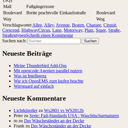
(SQ)
Mall
Fußgängerzone
Boulevard
Breite prachtvolle Einkaufsstraße
Boulevard
Way
Weg
Verschlagwortet
Allee
,
Alley
,
Avenue
,
Bogen
,
Chassee
,
Cirquit
,
Crescend
,
HighwayCircus
,
Lane
,
Motorway
,
Platz
,
Sqare
,
Straße
,
Straßentypen
Schreib einen Kommentar
Suchen nach:
Neueste Beiträge
Meine Thunderbird Add-Ons
Mit opencode Agenten parallel nutzen
Was ist Intelligenz
Wie ich OpenEMS zum laufen brachte
Wireguard auf einfach
Neueste Kommentare
Lichtkünstler
zu
Ws2801 vs WS2812b
Peter
zu
Serie: Fail-Standards USA : Waschtischarmaturen
ro
zu
Der Wäscheständer an der Decke
Frank
zu
Der Wäscheständer an der Decke