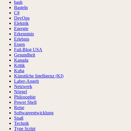
bash
Basteln
C#
DevOps
Elektrik
Energie
Erkenntnis
Erlebnis
Essen
Fail-Blog USA
Gesundheit
Kanada
Kritik
Kuba
Künstilche Intelligenz (KI)
Laber-Angeb
Netzwerk
Nörgel
Philosophie
Power Shell
Reise
Softwareentwicklung
Spaß
Technik
Type Script