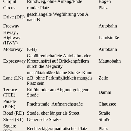
Cirquit
Rundweg, ohne Anfang/Ende
Bogen
Circus
runder Platz
Platz
geschlängelte Wegführung von A
Drive (DR)
nach B
Freeway
Autobahn
Hiway ,
Highway
Landstraße
(HWY)
Motorway
(GB)
Autobahn
Gebührenbehaftete Autobahn oder
Expressway
Kreuzunsfrei auf Brückenpfeilern
Mauttobahn
durch die Megacity
unspäktakuläre kleine Straße. Kann
Lane (LN)
z.B. ohne Parkmöglichkeit mangels
Zeile
Platz sein
Terrace
Erhöht oder am Abgund gelegene
Damm
(TCE)
Straße
Parade
Prachtstraße, Aufmarschstraße
Chaussee
(PDE)
Road (RD)
Straße, eher länger als Street
Straße
Street (ST)
Generische Straße
Straße
Square
Rechteckiger/quadratischer Platz
Platz