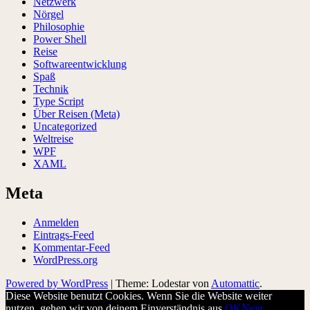
Netzwerk
Nörgel
Philosophie
Power Shell
Reise
Softwareentwicklung
Spaß
Technik
Type Script
Über Reisen (Meta)
Uncategorized
Weltreise
WPF
XAML
Meta
Anmelden
Eintrags-Feed
Kommentar-Feed
WordPress.org
Powered by WordPress
|
Theme: Lodestar von
Automattic
.
Diese Website benutzt Cookies. Wenn Sie die Website weiter
nutzen, gehen wir von deinem Einverständnis aus.
OK
Nein