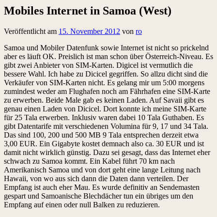
Mobiles Internet in Samoa (West)
Veröffentlicht am
15. November 2012
von
ro
Samoa und Mobiler Datenfunk sowie Internet ist nicht so prickelnd
aber es läuft OK. Preislich ist man schon über Österreich-Niveau. Es
gibt zwei Anbieter von SIM-Karten. Digicel ist vermutlich die
bessere Wahl. Ich habe zu Dicicel gegriffen. So allzu dicht sind die
Verkäufer von SIM-Karten nicht. Es gelang mir um 5:00 morgens
zumindest weder am Flughafen noch am Fährhafen eine SIM-Karte
zu erwerben. Beide Male gab es keinen Laden. Auf Savaii gibt es
genau einen Laden von Dicicel. Dort konnte ich meine SIM-Karte
für 25 Tala erwerben. Inklusiv waren dabei 10 Tala Guthaben. Es
gibt Datentarife mit verschiedenen Volumina für 9, 17 und 34 Tala.
Das sind 100, 200 und 500 MB 9 Tala entsprechen derzeit etwa
3,00 EUR. Ein Gigabyte kostet demnach also ca. 30 EUR und ist
damit nicht wirklich günstig. Dazu sei gesagt, dass das Internet eher
schwach zu Samoa kommt. Ein Kabel führt 70 km nach
Amerikanisch Samoa und von dort geht eine lange Leitung nach
Hawaii, von wo aus sich dann die Daten dann verteilen. Der
Empfang ist auch eher Mau. Es wurde definitiv an Sendemasten
gespart und Samoanische Blechdächer tun ein übriges um den
Empfang auf einen oder null Balken zu reduzieren.