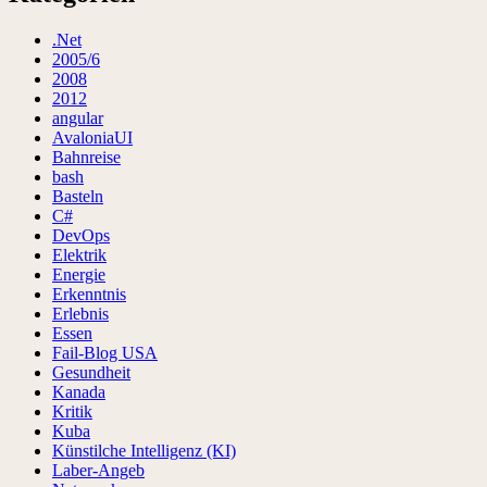
.Net
2005/6
2008
2012
angular
AvaloniaUI
Bahnreise
bash
Basteln
C#
DevOps
Elektrik
Energie
Erkenntnis
Erlebnis
Essen
Fail-Blog USA
Gesundheit
Kanada
Kritik
Kuba
Künstilche Intelligenz (KI)
Laber-Angeb