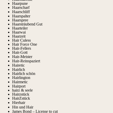
Haarpune
Haarscharf
Haarschliff
Haarspalter
Haarspree
Haarsträubend Gut
Haarteiler
Haarwai
Haarzeit
Hair Culess
Hair Force One
Hair-Fellers
Hair-Gott
Hair-Meister
Hair-Reinspaziert
Hairetic
Hairlich
Hairlich schön
Hairlington
Hairmetic
Hairport
hairz & seele
Hairzstück
HairZstück
Hierhair
Hin und Hair
James Bond – License to cut