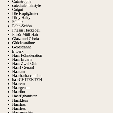
Cutastrophe
cutedrale hairstyle
Cutgut
Die Kopfgärnter
Dirty Hairy
Föhnix
Föhn-Schön
Friesur Hackebeil
Frisör Müll-Hair
Glatz und Gloria
Glückssträhne
Goldsträhne
h-werk
Haar Föhnderation
Haar la carte
Haar Zwei Ohh
Haar! Genau!
Haaram
Haarbarba-cadabra
haarCHITEKTEN
Haarem
Haargenau
Haaribo
HaarFghanistan
Haarklein
Haarlass
Haarless
Haarmarchie