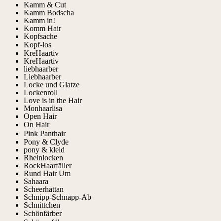
Kamm & Cut
Kamm Bodscha
Kamm in!
Komm Hair
Kopfsache
Kopf-los
KreHaartiv
KreHaartiv
liebhaarber
Liebhaarber
Locke und Glatze
Lockenroll
Love is in the Hair
Monhaarlisa
Open Hair
On Hair
Pink Panthair
Pony & Clyde
pony & kleid
Rheinlocken
RockHaarfäller
Rund Hair Um
Sahaara
Scheerhattan
Schnipp-Schnapp-Ab
Schnittchen
Schönfärber