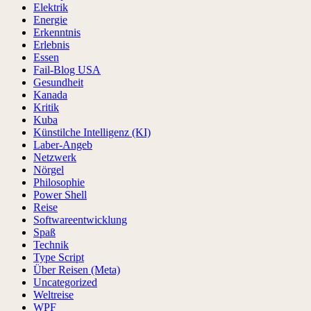
Elektrik
Energie
Erkenntnis
Erlebnis
Essen
Fail-Blog USA
Gesundheit
Kanada
Kritik
Kuba
Künstilche Intelligenz (KI)
Laber-Angeb
Netzwerk
Nörgel
Philosophie
Power Shell
Reise
Softwareentwicklung
Spaß
Technik
Type Script
Über Reisen (Meta)
Uncategorized
Weltreise
WPF