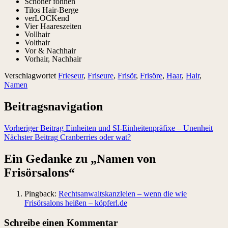
Schöner föhnen
Tilos Hair-Berge
verLOCKend
Vier Haareszeiten
Vollhair
Volthair
Vor & Nachhair
Vorhair, Nachhair
Verschlagwortet
Frieseur
,
Friseure
,
Frisör
,
Frisöre
,
Haar
,
Hair
,
Namen
Beitragsnavigation
Vorheriger Beitrag
Einheiten und SI-Einheitenpräfixe – Unenheit
Nächster Beitrag
Cranberries oder wat?
Ein Gedanke zu „
Namen von
Frisörsalons
“
Pingback:
Rechtsanwaltskanzleien – wenn die wie
Frisörsalons heißen – köpferl.de
Schreibe einen Kommentar