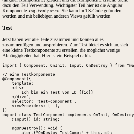
dazu den Teil Verwendung. Wichtigster Teil hier ist die Angular-
Komponente
. Sie kann im TS-Code gefunden
<ng-temlpate>
werden und mit beliebigen anderen Views gefüllt werden.
Test
Jetzt haben wir alle Teile zusammen und können alles
zusammenfügen und ausprobieren. Zum Test bietet es sich an, sich
eine kleine Testkomponente zu erstellen, die möglichst wenige
Abhängigkeiten hat. Hier ist ein Beispiel dafür:
import { Component, OnInit, Input, OnDestroy } from "@a
// eine Testkomponente

@Component({

    template: `  

    <div>

        Ich bin ein Test von ID={{id}}

    </div>`,

    selector: 'test-component',

    viewProviders: [  ],

})

export class TestComponent implements OnInit, OnDestroy
    @Input() id: string;

    ngOnDestroy(): void {

        alert("OnDestoy TestComp:" + this.id);
