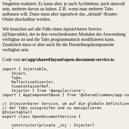
Singleton realisiert. Es kann aber, je nach Architektur, auch sinnvoll
sein, mehrere davon zu haben. Z.B. wenn man mehrere Tabs
aufbauen will. Dann muss aber irgendwie das „default“-Router-
Otulet abschaltbar werden.
Wir brauchen auf alle Fälle einen
injezierbaren
Service
(@Injectable), der in den verschiedensten Modulen der Anwendung
verfügbar ist und die Tabs programmatisch modifizieren kann.
Zusätzlich muss er aber auch für die Darstellungskomponente
verfügbar sein.
Code von
src\app\shared\layout\open-document-service.ts
:
import { Injectable,

    Inject,

    Type,

    ReflectiveInjector,

    ViewContainerRef, 

    Injector } from '@angular/core';

import { AppComponentBase } from '@shared/common/app-co
// Injezierbarer Service, um auf die globale Definition

// der Tabs zuzugreifen und zu manipulieren

@Injectable()

export class OpenDocumentService {

    constructor(private _inj : Injector)
