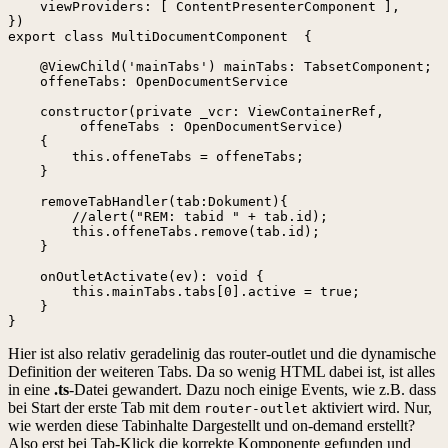
    viewProviders: [ ContentPresenterComponent ],

})

export class MultiDocumentComponent  {

    @ViewChild('mainTabs') mainTabs: TabsetComponent;

    offeneTabs: OpenDocumentService

    constructor(private _vcr: ViewContainerRef,

         offeneTabs : OpenDocumentService)

    {

        this.offeneTabs = offeneTabs;

    }

    removeTabHandler(tab:Dokument){

        //alert("REM: tabid " + tab.id);

        this.offeneTabs.remove(tab.id);

    }

    onOutletActivate(ev): void {

        this.mainTabs.tabs[0].active = true;

    }

}
Hier ist also relativ geradelinig das router-outlet und die dynamische
Definition der weiteren Tabs. Da so wenig HTML dabei ist, ist alles
in eine
.ts
-Datei gewandert. Dazu noch einige Events, wie z.B. dass
bei Start der erste Tab mit dem
aktiviert wird. Nur,
router-outlet
wie werden diese Tabinhalte Dargestellt und on-demand erstellt?
Also erst bei Tab-Klick die korrekte Komponente gefunden und