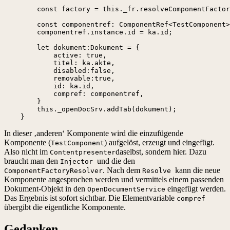
        const factory = this._fr.resolveComponentFactor
        const componentref: ComponentRef<TestComponent>
        componentref.instance.id = ka.id;

        let dokument:Dokument = {

            active: true,

            titel: ka.akte,

            disabled:false,

            removable:true,

            id: ka.id,

            compref: componentref,

        }

        this._openDocSrv.addTab(dokument);

    }
In dieser ‚anderen‘ Komponente wird die einzufügende
Komponente (
) aufgelöst, erzeugt und eingefügt.
TestComponent
Also nicht im
daselbst, sondern hier. Dazu
Contentpresenter
braucht man den
und die den
Injector
. Nach dem
kann die neue
ComponentFactoryResolver
Resolve
Komponente angesprochen werden und vermittels einem passenden
Dokument-Objekt in den
eingefügt werden.
OpenDocumentService
Das Ergebnis ist sofort sichtbar. Die Elementvariable
compref
übergibt die eigentliche Komponente.
Gedanken