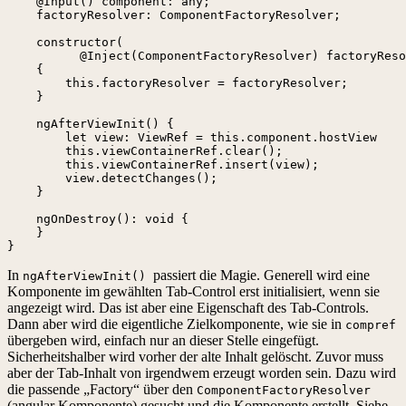
    @Input() component: any;

    factoryResolver: ComponentFactoryResolver;

    constructor(

          @Inject(ComponentFactoryResolver) factoryReso
    {

        this.factoryResolver = factoryResolver;

    }

    ngAfterViewInit() {

        let view: ViewRef = this.component.hostView

        this.viewContainerRef.clear();

        this.viewContainerRef.insert(view);

        view.detectChanges();

    }

    ngOnDestroy(): void {

    }

}
In
passiert die Magie. Generell wird eine
ngAfterViewInit()
Komponente im gewählten Tab-Control erst initialisiert, wenn sie
angezeigt wird. Das ist aber eine Eigenschaft des Tab-Controls.
Dann aber wird die eigentliche Zielkomponente, wie sie in
compref
übergeben wird, einfach nur an dieser Stelle eingefügt.
Sicherheitshalber wird vorher der alte Inhalt gelöscht. Zuvor muss
aber der Tab-Inhalt von irgendwem erzeugt worden sein. Dazu wird
die passende „Factory“ über den
ComponentFactoryResolver
(angular Komponente) gesucht und die Komponente erstellt. Siehe