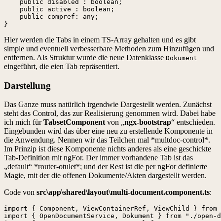
    public disabled : boolean;

    public active : boolean;

    public compref: any;

}
Hier werden die Tabs in einem TS-Array gehalten und es gibt
simple und eventuell verbesserbare Methoden zum Hinzufügen und
entfernen. Als Struktur wurde die neue Datenklasse
Dokument
eingeführt, die eien Tab repräsentiert.
Darstellung
Das Ganze muss natürlich irgendwie Dargestellt werden. Zunächst
steht das Control, das zur Realisierung genommen wird. Dabei habe
ich mich für
TabsetComponent
von „
ngx-bootstrap
“ entschieden.
Eingebunden wird das über eine neu zu erstellende Komponente in
die Anwendung. Nennen wir das Teilchen mal *multdoc-control*.
Im Prinzip ist diese Komponente nichts anderes als eine geschickte
Tab-Definition mit ngFor. Der immer vorhandene Tab ist das
„default“ *router-otulet*; und der Rest ist die per ngFor definierte
Magie, mit der die offenen Dokumente/Akten dargestellt werden.
Code von
src\app\shared\layout\multi-document.component.ts
:
import { Component, ViewContainerRef, ViewChild } from 
import { OpenDocumentService, Dokument } from "./open-d