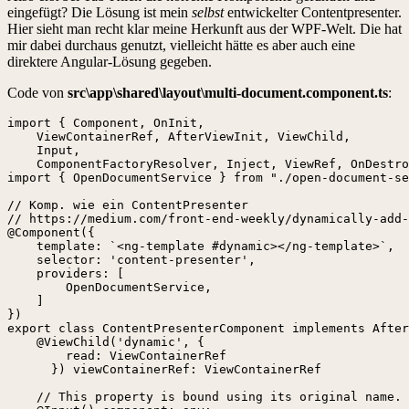
eingefügt? Die Lösung ist mein
selbst
entwickelter Contentpresenter.
Hier sieht man recht klar meine Herkunft aus der WPF-Welt. Die hat
mir dabei durchaus genutzt, vielleicht hätte es aber auch eine
direktere Angular-Lösung gegeben.
Code von
src\app\shared\layout\multi-document.component.ts
:
import { Component, OnInit, 

    ViewContainerRef, AfterViewInit, ViewChild, 

    Input, 

    ComponentFactoryResolver, Inject, ViewRef, OnDestro
import { OpenDocumentService } from "./open-document-se
// Komp. wie ein ContentPresenter

// https://medium.com/front-end-weekly/dynamically-add-
@Component({

    template: `<ng-template #dynamic></ng-template>`,

    selector: 'content-presenter',

    providers: [

        OpenDocumentService,

    ]

})

export class ContentPresenterComponent implements After
    @ViewChild('dynamic', { 

        read: ViewContainerRef 

      }) viewContainerRef: ViewContainerRef

    // This property is bound using its original name.
