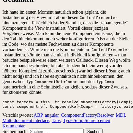
Ich hatte im ersten Moment natürlich schon geplant, die
Instantiierung der View im Tab in diesen
ContentPresenter
hineinzulegen. Tatsächlich ist der Stand ja, dass die „tabanlegende“
Komponente die View instantiiert. Vorteil dieser jetzigen
Vorgehensweise: Man kann die neue Komponenteninstanz, die in
den Tab hineinkommt, noch weiter konfigurieren. Also an der Stelle
im Code, wo das meiste Fachwissen zu dieser Komponente
vorhanden ist. Würde man die Komponente im
ContentPresenter
instantiieren, könnte man sie nicht individuell konfigurieren – man
bräuchte beispielsweise einen weiteren Callback. Diesen Weg wollte
ich durchaus beschreiten, bin aber letztendlich ein wenig vor der
höheren Komplexität zurückgeschreckt (war bei dieser Lösung auch
nicht nötig) und ich habe es syntaktisch nicht hinbekommen, den
generischen Typ
und den Typ
ComponentRef<Comp>
Comp
parametrisch in eine Schnittstelle zu gießen, sodass dieser Zweisatz
funktionieren könnte:
const factory = this._fr.resolveComponentFactory(Comp);

const componentref: ComponentRef<Comp> = factory.create
Verschlagwortet
ABP
,
angular
,
ComponentFactoryResolver
,
MDI
,
Multi document interface
,
Tabs
,
Tyoe Script
Schreib einen
Kommentar
Suchen nach: