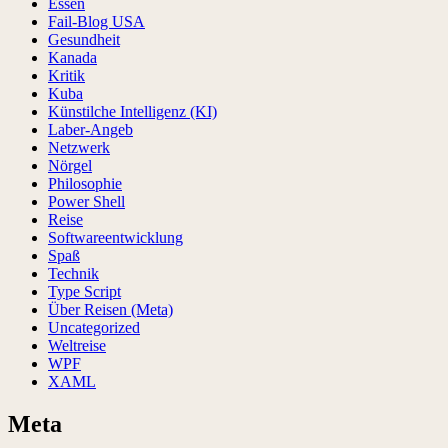
Essen
Fail-Blog USA
Gesundheit
Kanada
Kritik
Kuba
Künstilche Intelligenz (KI)
Laber-Angeb
Netzwerk
Nörgel
Philosophie
Power Shell
Reise
Softwareentwicklung
Spaß
Technik
Type Script
Über Reisen (Meta)
Uncategorized
Weltreise
WPF
XAML
Meta