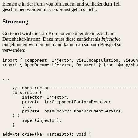
Elemente in der Form von öffnendem und schließendem Teil
geschrieben werden müssen. Sonst geht es nicht.
Steuerung
Gesteuert wird die Tab-Komponente über die injezierbare
Datenhalter-Instanz. Dazu muss diese zunächst als
Injectable
eingebunden werden und dann kann man sie zum Beispiel so
verwenden:
import { Component, Injector, ViewEncapsulation, ViewCh
import { OpenDocumentService, Dokument } from '@app/sha
...

    //--Constructor------------------------------------
    constructor(

        injector: Injector,

        private _fr:ComponentFactoryResolver

        ...,

        private _openDocSrv: OpenDocumentService,

    ) {

        super(injector);

    }

addAkteToView(ka: KarteiDto): void {
