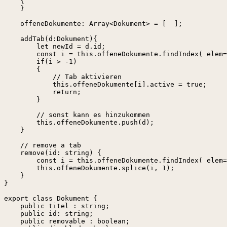
    {

    }

    offeneDokumente: Array<Dokument> = [  ];

    addTab(d:Dokument){

        let newId = d.id;

        const i = this.offeneDokumente.findIndex( elem=
        if(i > -1)

        {

            // Tab aktivieren

            this.offeneDokumente[i].active = true;

            return;

        }

        // sonst kann es hinzukommen

        this.offeneDokumente.push(d);

    }

    // remove a tab

    remove(id: string) {

        const i = this.offeneDokumente.findIndex( elem=
        this.offeneDokumente.splice(i, 1);

    }

}

export class Dokument {

    public titel : string;

    public id: string;

    public removable : boolean;
