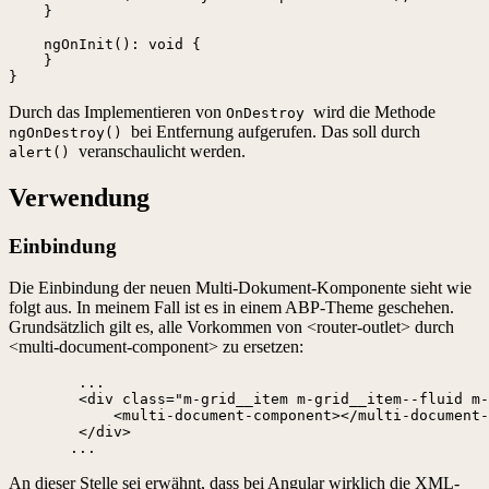
    }

    ngOnInit(): void {

    }

Durch das Implementieren von
wird die Methode
OnDestroy
bei Entfernung aufgerufen. Das soll durch
ngOnDestroy()
veranschaulicht werden.
alert()
Verwendung
Einbindung
Die Einbindung der neuen Multi-Dokument-Komponente sieht wie
folgt aus. In meinem Fall ist es in einem ABP-Theme geschehen.
Grundsätzlich gilt es, alle Vorkommen von <router-outlet> durch
<multi-document-component> zu ersetzen:
        ...

        <div class="m-grid__item m-grid__item--fluid m-
            <multi-document-component></multi-document-
        </div>

       ...
An dieser Stelle sei erwähnt, dass bei Angular wirklich die XML-