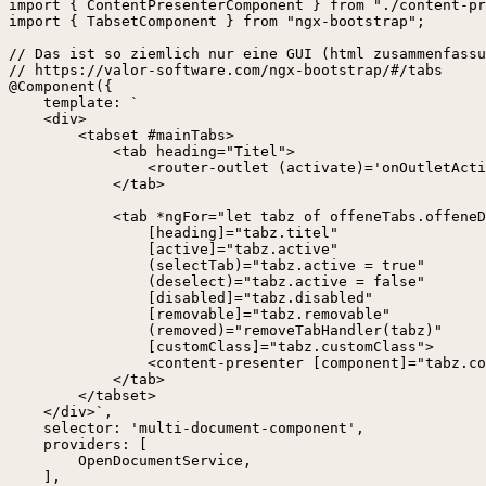
import { ContentPresenterComponent } from "./content-pr
import { TabsetComponent } from "ngx-bootstrap";

// Das ist so ziemlich nur eine GUI (html zusammenfassu
// https://valor-software.com/ngx-bootstrap/#/tabs

@Component({

    template: `  

    <div>

        <tabset #mainTabs>

            <tab heading="Titel">

                <router-outlet (activate)='onOutletActi
            </tab>

            <tab *ngFor="let tabz of offeneTabs.offeneD
                [heading]="tabz.titel"

                [active]="tabz.active"

                (selectTab)="tabz.active = true"

                (deselect)="tabz.active = false"

                [disabled]="tabz.disabled"

                [removable]="tabz.removable"

                (removed)="removeTabHandler(tabz)"

                [customClass]="tabz.customClass">

                <content-presenter [component]="tabz.co
            </tab>

        </tabset>

    </div>`,

    selector: 'multi-document-component',

    providers: [

        OpenDocumentService,

    ],
