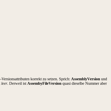
ersionsattributen korrekt zu setzen. Sprich:
AssemblyVersion
und
t
leer
. Derweil ist
AssembyFileVersion
quasi dieselbe Nummer aber