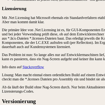
Lizensierung
Mit .Net Licensing hat Microsoft ehemals ein Standardverfahren etab
Aber man kommt damit klar.
Die primäre Idee von .Net Licensing ist es, für GUI-Komponenten E
und bei jeder Verwendung prüft diese, ob auf dem Entwicklerrechner 
aus *.licx-Dateien *.licenses-Dateien baut. Das erledigt jeweils die K
Komponenten, die der LC.EXE aufrufen soll (per Reflection). Im Ergeb
dauerhaft auch auf Kundensystemen lizensiert.
Das Problem ist nun: So lange alles nur auf Entwicklermaschinen lief, g
kann es passieren, dass ein Nag-Screen aufgeht und keiner ihn kann kl
Info dazu auf
Stackoverflow
Lösung: Man macht einmal einen ordentlichen Build auf einem Entwi
checkt man die *.licenses Dateien pro Assembly ein und bindet sie al
Ab da läuft der Build ohne Nag-Screen durch. Nur beim Aktualisie
Lizensierungs-Codes.
Versionierung