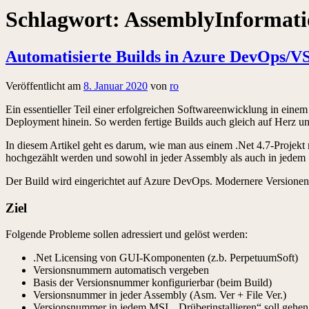
Schlagwort:
AssemblyInformati
Automatisierte Builds in Azure DevOps/V
Veröffentlicht am
8. Januar 2020
von
ro
Ein essentieller Teil einer erfolgreichen Softwareenwicklung in eine
Deployment hinein. So werden fertige Builds auch gleich auf Herz un
In diesem Artikel geht es darum, wie man aus einem .Net 4.7-Projek
hochgezählt werden und sowohl in jeder Assembly als auch in jedem 
Der Build wird eingerichtet auf Azure DevOps. Modernere Versionen s
Ziel
Folgende Probleme sollen adressiert und gelöst werden:
.Net Licensing von GUI-Komponenten (z.b. PerpetuumSoft)
Versionsnummern automatisch vergeben
Basis der Versionsnummer konfigurierbar (beim Build)
Versionsnummer in jeder Assembly (Asm. Ver + File Ver.)
Versionsnummer in jedem MSI, „Drüberinstallieren“ soll gehen