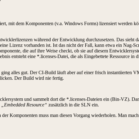
liert, mit dem Komponenten (v.a. Windows Forms) lizensiert werden kön
ntwicklerlizenzen während der Entwicklung durchzusetzen. Das sieht 
eine Lizenz vorhanden ist. Ist das nicht der Fall, kann etwa ein Nag-
omponente, die auf ihre Weise checkt, ob sie auf diesem Entwicklersystem
nis entsteht eine *.licenses-Datei, die als Eingebettete Ressource in
ing alles gut. Der CI-Build läuft aber auf einer frisch instantiierten V
icken. Der Build wird nie fertig.
cklersystem und sammelt dort die *.licenses-Dateien ein (Bin-VZ). Da
s
„Embedded Resource“
zusätzlich in die SLN ein.
ren der Komponenten muss man diesen Vorgang wiederholen. Man macht 