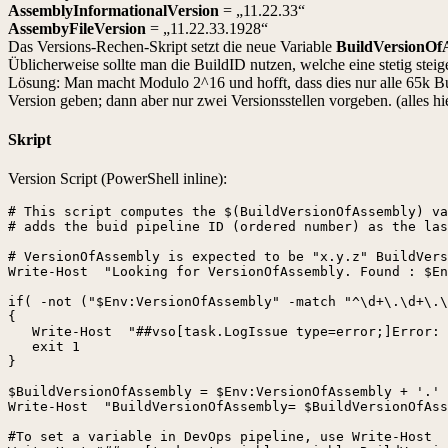
AssemblyInformationalVersion
= „11.22.33“
AssembyFileVersion
= „11.22.33.1928“
Das Versions-Rechen-Skript setzt die neue Variable
BuildVersionOf
Üblicherweise sollte man die BuildID nutzen, welche eine stetig steig
Lösung: Man macht Modulo 2^16 und hofft, dass dies nur alle 65k Bui
Version geben; dann aber nur zwei Versionsstellen vorgeben. (alles hi
Skript
Version Script (PowerShell inline):
# This script computes the $(BuildVersionOfAssembly) va
# adds the buid pipeline ID (ordered number) as the las
# VersionOfAssembly is expected to be "x.y.z" BuildVers
Write-Host  "Looking for VersionOfAssembly. Found : $En
if( -not ("$Env:VersionOfAssembly" -match "^\d+\.\d+\.\
{

   Write-Host  "##vso[task.LogIssue type=error;]Error: 
   exit 1

}

$BuildVersionOfAssembly = $Env:VersionOfAssembly + '.' 
Write-Host  "BuildVersionOfAssembly= $BuildVersionOfAss
#To set a variable in DevOps pipeline, use Write-Host
