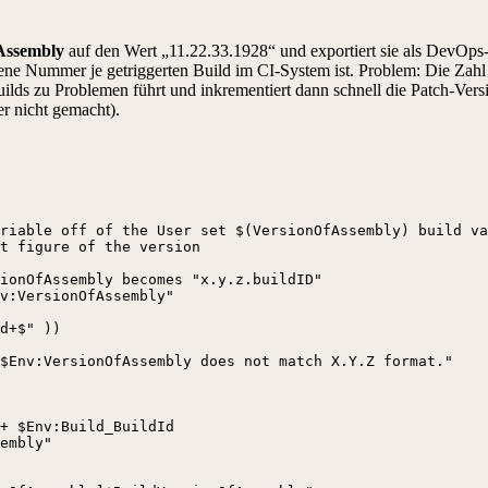
Assembly
auf den Wert „11.22.33.1928“ und exportiert sie als DevOps-
ene Nummer je getriggerten Build im CI-System ist. Problem: Die Zahl w
lds zu Problemen führt und inkrementiert dann schnell die Patch-Versi
er nicht gemacht).
riable off of the User set $(VersionOfAssembly) build va
t figure of the version

ionOfAssembly becomes "x.y.z.buildID"

v:VersionOfAssembly"

d+$" ))

$Env:VersionOfAssembly does not match X.Y.Z format."

+ $Env:Build_BuildId

embly"
