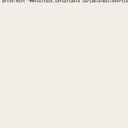
Write-Host "##vso[task.setvariable variable=BuildVersio