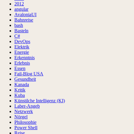
2012
angular
AvaloniaUI
Bahnreise
bash
Basteln
C#
DevOps
Elektrik
Energie
Erkenntnis
Erlebnis
Essen
Fail-Blog USA
Gesundheit
Kanada
Kritik
Kuba
Künstilche Intelligenz (KI)
Laber-Angeb
Netzwerk
Nörgel
Philosophie
Power Shell
Reise