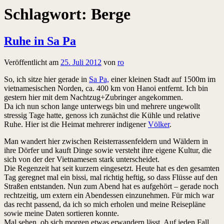
Schlagwort:
Berge
Ruhe in Sa Pa
Veröffentlicht am
25. Juli 2012
von
ro
So, ich sitze hier gerade in
Sa Pa,
einer kleinen Stadt auf 1500m im
vietnamesischen Norden, ca. 400 km von Hanoi entfernt. Ich bin
gestern hier mit dem Nachtzug+Zubringer angekommen.
Da ich nun schon lange unterwegs bin und mehrere ungewollt
stressig Tage hatte, genoss ich zunächst die Kühle und relative
Ruhe. Hier ist die Heimat mehrerer indigener
Völker
.
Man wandert hier zwischen Reisterrassenfeldern und Wäldern in
ihre Dörfer und kauft Dinge sowie versteht ihre eigene Kultur, die
sich von der der Vietnamesen stark unterscheidet.
Die Regenzeit hat seit kurzem eingesetzt. Heute hat es den gesamten
Tag geregnet mal ein bissi, mal richtig heftig, so dass Flüsse auf den
Straßen entstanden. Nun zum Abend hat es aufgehört – gerade noch
rechtzeitig, um extern ein Abendessen einzunehmen. Für mich war
das recht passend, da ich so mich erholen und meine Reisepläne
sowie meine Daten sortieren konnte.
Mal sehen, ob sich morgen etwas erwandern lässt. Auf jeden Fall