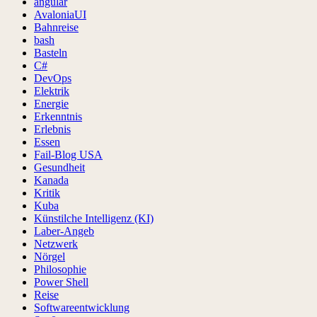
angular
AvaloniaUI
Bahnreise
bash
Basteln
C#
DevOps
Elektrik
Energie
Erkenntnis
Erlebnis
Essen
Fail-Blog USA
Gesundheit
Kanada
Kritik
Kuba
Künstilche Intelligenz (KI)
Laber-Angeb
Netzwerk
Nörgel
Philosophie
Power Shell
Reise
Softwareentwicklung