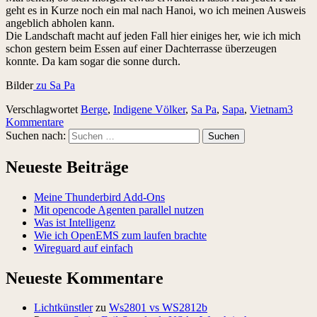
geht es in Kurze noch ein mal nach Hanoi, wo ich meinen Ausweis
angeblich abholen kann.
Die Landschaft macht auf jeden Fall hier einiges her, wie ich mich
schon gestern beim Essen auf einer Dachterrasse überzeugen
konnte. Da kam sogar die sonne durch.
Bilder
zu Sa Pa
Verschlagwortet
Berge
,
Indigene Völker
,
Sa Pa
,
Sapa
,
Vietnam
3
Kommentare
Suchen nach:
Neueste Beiträge
Meine Thunderbird Add-Ons
Mit opencode Agenten parallel nutzen
Was ist Intelligenz
Wie ich OpenEMS zum laufen brachte
Wireguard auf einfach
Neueste Kommentare
Lichtkünstler
zu
Ws2801 vs WS2812b