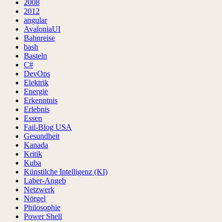
2008
2012
angular
AvaloniaUI
Bahnreise
bash
Basteln
C#
DevOps
Elektrik
Energie
Erkenntnis
Erlebnis
Essen
Fail-Blog USA
Gesundheit
Kanada
Kritik
Kuba
Künstilche Intelligenz (KI)
Laber-Angeb
Netzwerk
Nörgel
Philosophie
Power Shell