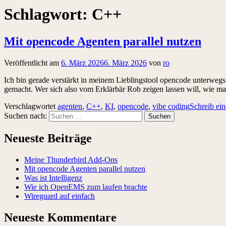
Schlagwort:
C++
Mit opencode Agenten parallel nutzen
Veröffentlicht am
6. März 2026
6. März 2026
von
ro
Ich bin gerade verstärkt in meinem Lieblingstool opencode unterwegs. 
gemacht. Wer sich also vom Erklärbär Rob zeigen lassen will, wie man
Verschlagwortet
agenten
,
C++
,
KI
,
opencode
,
vibe coding
Schreib ei
Suchen nach:
Neueste Beiträge
Meine Thunderbird Add-Ons
Mit opencode Agenten parallel nutzen
Was ist Intelligenz
Wie ich OpenEMS zum laufen brachte
Wireguard auf einfach
Neueste Kommentare