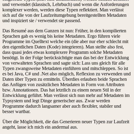
und verwendet (klassisch, Lehrbuch) und wenn die Anforderungen
komplexer werden, werden diese Typen reflektiert. Man verlässt
sich auf die von der Laufzeitumgebung bereitgestellten Metadaten
und inspiziert sie / verwendet sie passend.
Das Resumé aus dem Ganzen ist nun: Früher, in den kompilierten
Sprachen gab es wenig bis keine Metadaten. Ergo führen viele
Programme im Quelltext welche ein (die aber nur eher schlecht mit
den eigentlichen Daten (Kode) integrieren). Man stellte also fest,
dass quasi jedes etwas komplexere Programm solche Metadaten
benötigt. In der Folge berücksichtigte man das bei der Entwicklung
von verwalteten Sprachen und sagte sich: Lass uns gleich für alle
Typen zwangsweise Metadaten einführen und mitschleppen. So ist
es bei Java, C# und .Net also möglich, Reflexion zu verwenden und
Daten über Typen zu ermitteln. Überdies erlauben beide Sprachen
das Anfügen von zusätzlichen Metadaten in Form von Attributen
bzw. Annotationen. Das hat letztlich zu einem neuen Stil in der
Entwicklung geführt. Man verlässt sich nun mehr auf Metadaten im
Typsystem und legt Dinge generischer aus. Zwar werden
Programme dadurch langsamer aber auch flexibler, stabiler und
besser wartbar.
Über die Möglichkeit, die das Generieren neuer Typen zur Laufzeit
angeht, lasse ich mich ein andermal aus.