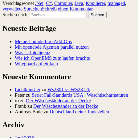
Verschlagwortet
.Net
,
C#
,
Compiler
,
Java
,
Kopilierer
,
managed
,
verwaltete Sprachen
Schreib einen Kommentar
Suchen nach:
Neueste Beiträge
Meine Thunderbird Add-Ons
Mit opencode Agenten parallel nutzen
Was ist Intelligenz
Wie ich OpenEMS zum laufen brachte
Wireguard auf einfach
Neueste Kommentare
Lichtkünstler
zu
Ws2801 vs WS2812b
Peter
zu
Serie: Fail-Standards USA : Waschtischarmaturen
ro
zu
Der Wäscheständer an der Decke
Frank
zu
Der Wäscheständer an der Decke
Andreas Bade
zu
Deutschland deine Tankstellen
Archiv
Juni 2026