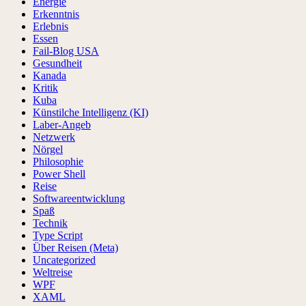
Energie
Erkenntnis
Erlebnis
Essen
Fail-Blog USA
Gesundheit
Kanada
Kritik
Kuba
Künstilche Intelligenz (KI)
Laber-Angeb
Netzwerk
Nörgel
Philosophie
Power Shell
Reise
Softwareentwicklung
Spaß
Technik
Type Script
Über Reisen (Meta)
Uncategorized
Weltreise
WPF
XAML