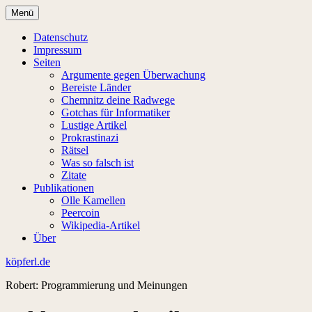
Zum
Menü
Inhalt
springen
Datenschutz
Impressum
Seiten
Argumente gegen Überwachung
Bereiste Länder
Chemnitz deine Radwege
Gotchas für Informatiker
Lustige Artikel
Prokrastinazi
Rätsel
Was so falsch ist
Zitate
Publikationen
Olle Kamellen
Peercoin
Wikipedia-Artikel
Über
köpferl.de
Robert: Programmierung und Meinungen