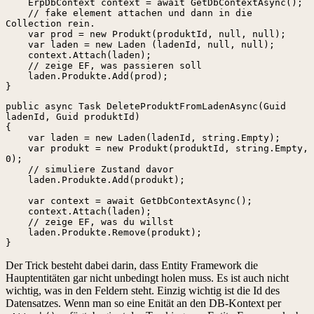
    ErpDbContext context = await GetDbContextAsync();

    // fake element attachen und dann in die 
Collection rein.

    var prod = new Produkt(produktId, null, null);

    var laden = new Laden (ladenId, null, null);

    context.Attach(laden);

    // zeige EF, was passieren soll

    laden.Produkte.Add(prod);

}
public async Task DeleteProduktFromLadenAsync(Guid 
ladenId, Guid produktId)

{

    var laden = new Laden(ladenId, string.Empty);

    var produkt = new Produkt(produktId, string.Empty, 
0);

    // simuliere Zustand davor

    laden.Produkte.Add(produkt);

    var context = await GetDbContextAsync();

    context.Attach(laden);

    // zeige EF, was du willst

    laden.Produkte.Remove(produkt);

}
Der Trick besteht dabei darin, dass Entity Framework die
Hauptentitäten gar nicht unbedingt holen muss. Es ist auch nicht
wichtig, was in den Feldern steht. Einzig wichtig ist die Id des
Datensatzes. Wenn man so eine Enität an den DB-Kontext per