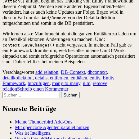
anfügt, beginnt das Tracking von Entity Framework ab
.Attach()
diesem Zeitpunkt. Werden keine anderen Eigenschaften/Felder
verändert, hat es auch keine Updates zur Folge. Ergeo wird in
diesem Fall nur das
von der Detailkollektion
Add/Remove
mitgeschnitten und somit in die DB persisitiert.
Wir lernen also: Man braucht nicht die ganzen Entitäten zu laden um
an Detailkollektionen Änderungen zu machen. Und:
nicht vergessen. In meinem Fall gab es
context.SaveChanges()
ein Framework drumherum, welches alles in eine UnitOfWork
einpackt und somit erfolgreiche Operationen automatisch persisitiert
sind. Daher fehlt es bei meinen Beispielen.
Verschlagwortet
add relation
,
DB-Context
,
dbcontext
,
detailkollektion
,
details
,
entfernen
,
entitäten
,
entity
,
Entity
Framework
,
hinzufügen
,
many-to-many
,
n:m
,
remove
relation
Schreib einen Kommentar
Suchen
nach:
Neueste Beiträge
Meine Thunderbird Add-Ons
Mit opencode Agenten parallel nutzen
Was ist Intelligenz
Wie ich OpenEMS zum laufen brachte