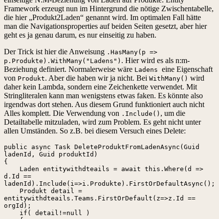
Framework erzeugt nun im Hintergrund die nötige Zwischentabelle,
die hier „Produkt2Laden“ genannt wird. Im optimalen Fall hätte
man die Navigationsproperties auf beiden Seiten gesetzt, aber hier
geht es ja genau darum, es nur einseitig zu haben.
Der Trick ist hier die Anweisung
.HasMany(p =>
. Hier wird es als n:m-
p.Produkte).WithMany("Ladens")
Beziehung definiert. Normalerweise wäre
eine Eigenschaft
Ladens
von
. Aber die haben wir ja nicht. Bei
wird
Produkt
WithMany()
daher kein Lambda, sondern eine Zeichenkette verwendet. Mit
Stringliteralen kann man wenigstens etwas faken. Es könnte also
irgendwas dort stehen. Aus diesem Grund funktioniert auch nicht
Alles komplett. Die Verwendung von
, um die
.Include()
Detailtabelle mitzuladen, wird zum Problem. Es geht nicht unter
allen Umständen. So z.B. bei diesem Versuch eines Delete:
public async Task DeleteProduktFromLadenAsync(Guid 
ladenId, Guid produktId)

{

    Laden entitywithdteails = await this.Where(d => 
d.Id == 
ladenId).Include(i=>i.Produkte).FirstOrDefaultAsync();

    Produkt detail = 
entitywithdteails.Teams.FirstOrDefault(z=>z.Id == 
orgId);

    if( detail!=null )
