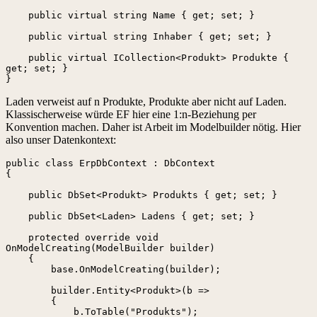
    public virtual string Name { get; set; }

    public virtual string Inhaber { get; set; }

    public virtual ICollection<Produkt> Produkte { 
get; set; }

}
Laden verweist auf n Produkte, Produkte aber nicht auf Laden.
Klassischerweise würde EF hier eine 1:n-Beziehung per
Konvention machen. Daher ist Arbeit im Modelbuilder nötig. Hier
also unser Datenkontext:
public class ErpDbContext : DbContext

{

    public DbSet<Produkt> Produkts { get; set; }

    public DbSet<Laden> Ladens { get; set; }

    protected override void 
OnModelCreating(ModelBuilder builder)

    {

        base.OnModelCreating(builder);

        builder.Entity<Produkt>(b =>

        {

            b.ToTable("Produkts"); 
