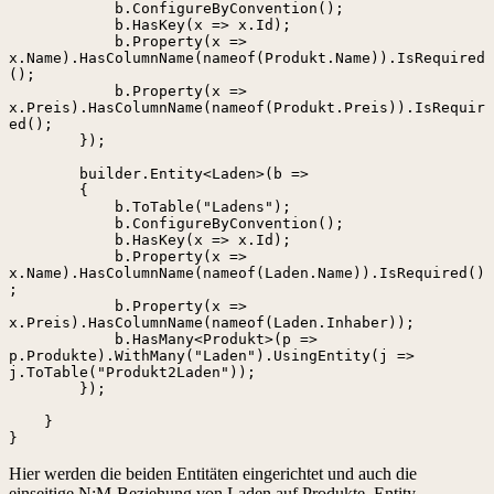
            b.ConfigureByConvention();

            b.HasKey(x => x.Id);

            b.Property(x => 
x.Name).HasColumnName(nameof(Produkt.Name)).IsRequired
();

            b.Property(x => 
x.Preis).HasColumnName(nameof(Produkt.Preis)).IsRequir
ed();

        });

        builder.Entity<Laden>(b =>

        {

            b.ToTable("Ladens"); 

            b.ConfigureByConvention();

            b.HasKey(x => x.Id);

            b.Property(x => 
x.Name).HasColumnName(nameof(Laden.Name)).IsRequired()
;

            b.Property(x => 
x.Preis).HasColumnName(nameof(Laden.Inhaber));

            b.HasMany<Produkt>(p => 
p.Produkte).WithMany("Laden").UsingEntity(j => 
j.ToTable("Produkt2Laden"));

        });

    }

}
Hier werden die beiden Entitäten eingerichtet und auch die
einseitige N:M-Beziehung von Laden auf Produkte. Entity