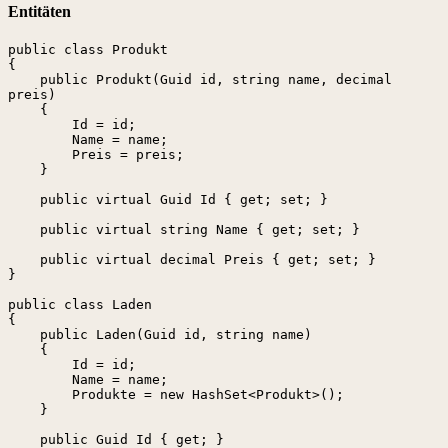
Entitäten
public class Produkt 

{

    public Produkt(Guid id, string name, decimal 
preis)

    {

        Id = id;

        Name = name;

        Preis = preis;

    }

    public virtual Guid Id { get; set; }

    public virtual string Name { get; set; }

    public virtual decimal Preis { get; set; }

}

public class Laden

{

    public Laden(Guid id, string name)

    {

        Id = id;

        Name = name;

        Produkte = new HashSet<Produkt>();

    }

    public Guid Id { get; }
