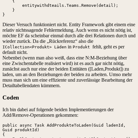
    {

        entitywithdteails.Teams.Remove(detail);

    }

}
Dieser Versuch funktioniert nicht. Entity Framework gibt einem eine
relativ nichtssagende Fehlermeldung. Auch wenn es nicht nötig ist,
möchte EF da scheinbar einmal durch alle drei Relationen durch und
wieder zurück. Da die „Rückreferenz“ also die
in
fehlt, geht es per
ICollection<Produkt> Läden
Produkt
default nicht.
Nebenbei (wenn man also weiß, dass eine N:M-Beziehung über
eine Zwischentabelle realisiert wird) ist es auch gar nicht nötig,
zunächst auch nur eine der beiden Entitäten ([Laden,Produkt]) zu
laden, um an den Beziehungen der beiden zu arbeiten. Umso mehr
muss man sich um eine effiziente und zuverlässige Bearbeitung der
Detailtabellendaten kümmern.
Coden
Ich bin dabei auf folgende beiden Implementierungen der
Add/Remove-Operationen gekommen:
public async Task AddProdukteToLaden(Guid ladenId, 
Guid produktId)

{
