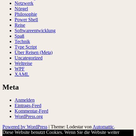
Netzwerk
Nörgel
Philosophie
Power Shell
Reise
Softwareentwicklung
Spaß
Technik
Type Script
Über Reisen (Meta)
Uncategorized
Weltreise
WPF
XAML
Meta
Anmelden
Eintrags-Feed
Kommentar-Feed
WordPress.org
Powered by WordPress
|
Theme: Lodestar von
Automattic
.
Diese Website benutzt Cookies. Wenn Sie die Website weiter