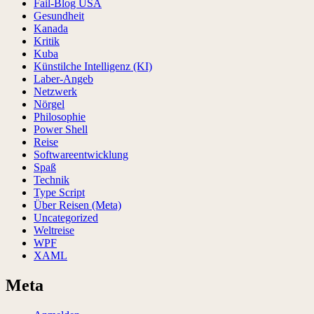
Fail-Blog USA
Gesundheit
Kanada
Kritik
Kuba
Künstilche Intelligenz (KI)
Laber-Angeb
Netzwerk
Nörgel
Philosophie
Power Shell
Reise
Softwareentwicklung
Spaß
Technik
Type Script
Über Reisen (Meta)
Uncategorized
Weltreise
WPF
XAML
Meta