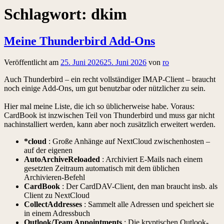
Schlagwort:
dkim
Meine Thunderbird Add-Ons
Veröffentlicht am
25. Juni 2026
25. Juni 2026
von
ro
Auch Thunderbird – ein recht vollständiger IMAP-Client – braucht
noch einige Add-Ons, um gut benutzbar oder nützlicher zu sein.
Hier mal meine Liste, die ich so üblicherweise habe. Voraus:
CardBook ist inzwischen Teil von Thunderbird und muss gar nicht
nachinstalliert werden, kann aber noch zusätzlich erweitert werden.
*cloud
: Große Anhänge auf NextCloud zwischenhosten –
auf der eigenen
AutoArchiveReloaded
: Archiviert E-Mails nach einem
gesetzten Zeitraum automatisch mit dem üblichen
Archivieren-Befehl
CardBook
: Der CardDAV-Client, den man braucht insb. als
Client zu NextCloud
CollectAddresses
: Sammelt alle Adressen und speichert sie
in einem Adressbuch
Outlook/Team Appointments
: Die kryptischen Outlook-