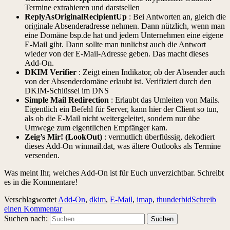
Termine extrahieren und darstsellen
ReplyAsOriginalRecipientUp
: Bei Antworten an, gleich die
originale Absenderadresse nehmen. Dann nützlich, wenn man
eine Domäne bsp.de hat und jedem Unternehmen eine eigene
E-Mail gibt. Dann sollte man tunlichst auch die Antwort
wieder von der E-Mail-Adresse geben. Das macht dieses
Add-On.
DKIM Verifier
: Zeigt einen Indikator, ob der Absender auch
von der Absenderdomäne erlaubt ist. Verifiziert durch den
DKIM-Schlüssel im DNS
Simple Mail Redirection
: Erlaubt das Umleiten von Mails.
Eigentlich ein Befehl für Server, kann hier der Client so tun,
als ob die E-Mail nicht weitergeleitet, sondern nur übe
Umwege zum eigentlichen Empfänger kam.
Zeig’s Mir! (LookOut)
: vermutlich überflüssig, dekodiert
dieses Add-On winmail.dat, was ältere Outlooks als Termine
versenden.
Was meint Ihr, welches Add-On ist für Euch unverzichtbar. Schreibt
es in die Kommentare!
Verschlagwortet
Add-On
,
dkim
,
E-Mail
,
imap
,
thunderbid
Schreib
einen Kommentar
Suchen nach: