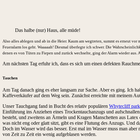
Das halbe (nur) Haus, alle müde!
Also alles ablegen und ab in die Heier. Kaum am wegtreten, summt es erneut vor 
Feueralarm los geht. Waaaaah! Diesmal überlegte ich schwer. Die Wahrscheinlichke
denen es von Tüten zu Fiepen und zurück wechselte, ging der Alarm wieder aus. A
Am nächsten Tag erfuhr ich, dass es sich um einen defekten Rauchme
Tauchen
Am Tag danach ging es eher langsam zur Sache. Aber es ging. Ich hab
Kaffeverkäufer auf dem Weg sein. Zunächst erreichte mit meinem Aut
Unser Tauchgang fand in Bucht des relativ populären
Whytecliff par
Einführung ins Anziehen eines Trockentauchanzugs und aufschnallen de
besteht, und zweitens an Ärmeln und Kragen Manschetten aus Latex od
was nicht eng oder glatt sitzt, gibt es eine Flutung des Anzugs. Un
Doch im Wasser wird das besser. Erst mal im Wasser muss man aber m
von Zeit zu Zeit ein wenig aufgeblasen werden.