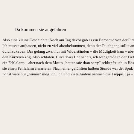
Da kommen sie angefahren
Also eine kleine Geschichte: Noch am Tag davor gab es ein Barbecue von der Fir
Ich musste aufpassen, nicht zu viel abzubekommen, denn der Tauchgang sollte am 
durchzukauen. Das gelang zwar nur mit Widerständen – die Müdigkeit kam – aber e
den Kürzeren zog. Also schlafen. Circa zwei Uhr nachts, ich war gerade in der Ti
ein Fehlalarm – aber nach dem Motto „better safe than sorry“ schlupfte ich in H
sie einen Fehlalarm erwarteten. Nach einer gefühlten halben Stunde war der Spuk
Sonst wäre nur „hinaus“ möglich. Ich und viele Andere nahmen die Treppe. Tja –