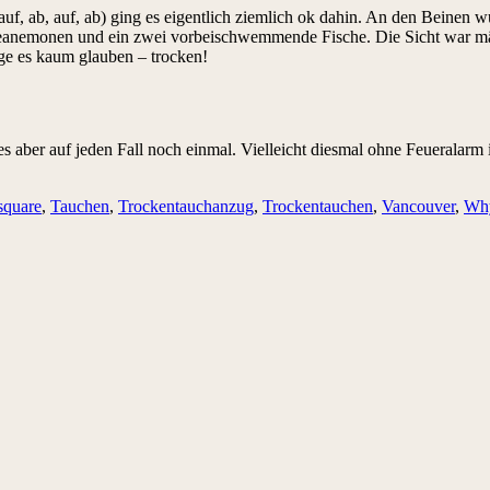
auf, ab, auf, ab) ging es eigentlich ziemlich ok dahin. An den Beinen 
Seeanemonen und ein zwei vorbeischwemmende Fische. Die Sicht war mäß
e es kaum glauben – trocken!
 es aber auf jeden Fall noch einmal. Vielleicht diesmal ohne Feueralar
square
,
Tauchen
,
Trockentauchanzug
,
Trockentauchen
,
Vancouver
,
Why