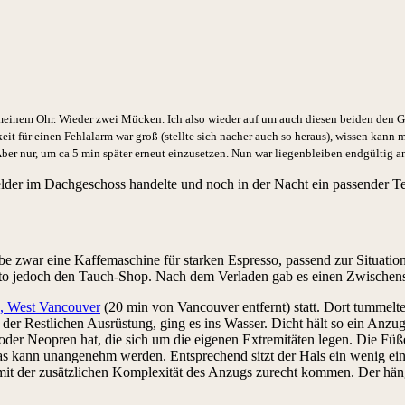
meinem Ohr. Wieder zwei Mücken. Ich also wieder auf um auch diesen beiden den Ga
it für einen Fehlalarm war groß (stellte sich nacher auch so heraus), wissen kann 
ber nur, um ca 5 min später erneut
einzusetzen
. Nun war liegenbleiben
endgültig
an
lder im Dachgeschoss handelte und noch in der Nacht ein passender T
e zwar eine Kaffemaschine für starken Espresso, passend zur Situation
o jedoch den Tauch-Shop. Nach dem Verladen gab es einen Zwischensto
k, West Vancouver
(20 min von Vancouver entfernt) statt. Dort tummelt
r Restlichen Ausrüstung, ging es ins Wasser. Dicht hält so ein Anzug 
er Neopren hat, die sich um die eigenen Extremitäten legen. Die Füße
d das kann unangenehm werden. Entsprechend sitzt der Hals ein wenig e
it der zusätzlichen Komplexität des Anzugs zurecht kommen. Der häng