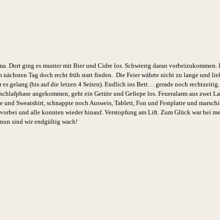
ma. Dort ging es munter mit Bier und Cidre los. Schwierig daran vorbeizukommen. 
nächsten Tag doch recht früh statt finden. Die Feier währte nicht zu lange und li
s gelang (bis auf die letzen 4 Seiten). Endlich ins Bett… gerade noch rechtzeitig
efschlafphase
angekommen, geht ein Getüte und Gefiepe los. Feueralarm aus zwei 
ose und Sweatshirt, schnappte noch Ausweis, Tablett, Fon und
Festplatte und marschi
 vorbei und alle konnten wieder hinauf. Verstopfung am Lift. Zum Glück war bei me
 nun sind wir
endgültig
wach!