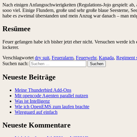
Nach einigen Anfangsschwierigkeiten (Regulations-Jojo gespielt: ab, 
sooo viel. Einige Flundern, große und sehr große blaue Seesterne, 
habe es zweimal überstanden und mein Anzug war danach – man mög
Resümee
Feuer gefangen habe ich bisher jetzt eher nicht. Versuchen werde ich
lockerer.
Verschlagwortet
dry suit
,
Feueralarm
,
Feuerwehr
,
Kanada
,
Regiment 
Suchen nach:
Neueste Beiträge
Meine Thunderbird Add-Ons
Mit opencode Agenten parallel nutzen
Was ist Intelligenz
Wie ich OpenEMS zum laufen brachte
Wireguard auf einfach
Neueste Kommentare