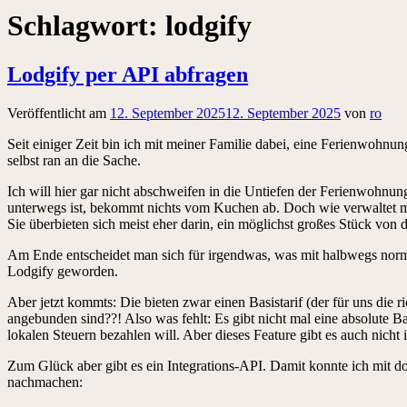
Schlagwort:
lodgify
Lodgify per API abfragen
Veröffentlicht am
12. September 2025
12. September 2025
von
ro
Seit einiger Zeit bin ich mit meiner Familie dabei, eine Ferienwohnu
selbst ran an die Sache.
Ich will hier gar nicht abschweifen in die Untiefen der Ferienwohnu
unterwegs ist, bekommt nichts vom Kuchen ab. Doch wie verwaltet ma
Sie überbieten sich meist eher darin, ein möglichst großes Stück von 
Am Ende entscheidet man sich für irgendwas, was mit halbwegs norma
Lodgify geworden.
Aber jetzt kommts: Die bieten zwar einen Basistarif (der für uns die 
angebunden sind??! Also was fehlt: Es gibt nicht mal eine absolute
lokalen Steuern bezahlen will. Aber dieses Feature gibt es auch nicht
Zum Glück aber gibt es ein Integrations-API. Damit konnte ich mit
nachmachen: