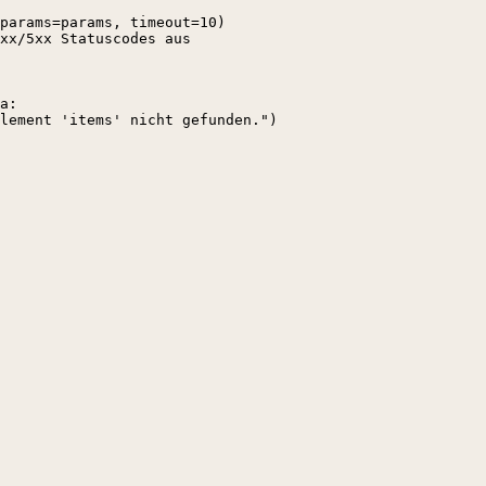
params=params, timeout=10)

xx/5xx Statuscodes aus

a:

lement 'items' nicht gefunden.")
