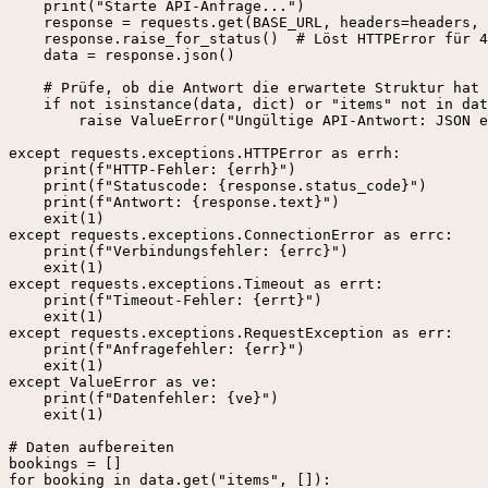
    print("Starte API-Anfrage...")

    response = requests.get(BASE_URL, headers=headers, 
    response.raise_for_status()  # Löst HTTPError für 4
    data = response.json()

    # Prüfe, ob die Antwort die erwartete Struktur hat

    if not isinstance(data, dict) or "items" not in dat
        raise ValueError("Ungültige API-Antwort: JSON e
except requests.exceptions.HTTPError as errh:

    print(f"HTTP-Fehler: {errh}")

    print(f"Statuscode: {response.status_code}")

    print(f"Antwort: {response.text}")

    exit(1)

except requests.exceptions.ConnectionError as errc:

    print(f"Verbindungsfehler: {errc}")

    exit(1)

except requests.exceptions.Timeout as errt:

    print(f"Timeout-Fehler: {errt}")

    exit(1)

except requests.exceptions.RequestException as err:

    print(f"Anfragefehler: {err}")

    exit(1)

except ValueError as ve:

    print(f"Datenfehler: {ve}")

    exit(1)

# Daten aufbereiten

bookings = []

for booking in data.get("items", []):
