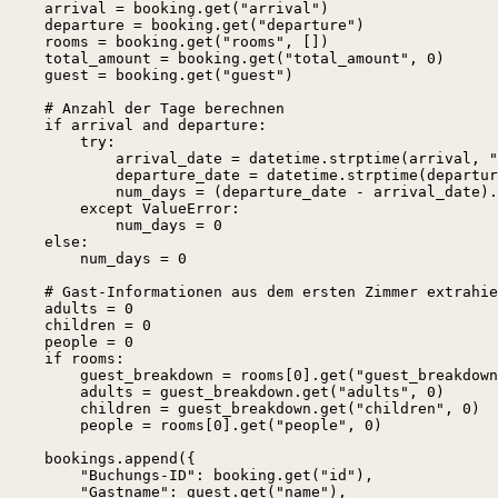
    arrival = booking.get("arrival")

    departure = booking.get("departure")

    rooms = booking.get("rooms", [])

    total_amount = booking.get("total_amount", 0)

    guest = booking.get("guest")

    # Anzahl der Tage berechnen

    if arrival and departure:

        try:

            arrival_date = datetime.strptime(arrival, "
            departure_date = datetime.strptime(departur
            num_days = (departure_date - arrival_date).
        except ValueError:

            num_days = 0

    else:

        num_days = 0

    # Gast-Informationen aus dem ersten Zimmer extrahie
    adults = 0

    children = 0

    people = 0

    if rooms:

        guest_breakdown = rooms[0].get("guest_breakdown
        adults = guest_breakdown.get("adults", 0)

        children = guest_breakdown.get("children", 0)

        people = rooms[0].get("people", 0)

    bookings.append({

        "Buchungs-ID": booking.get("id"),

        "Gastname": guest.get("name"),
