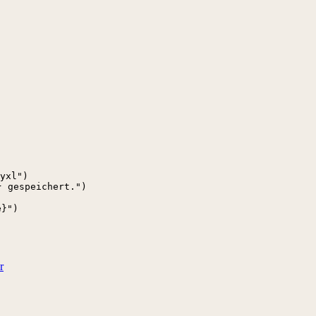
yxl")

 gespeichert.")

}")

r