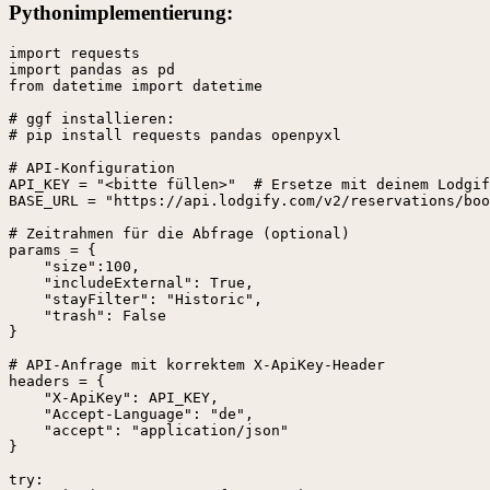
Pythonimplementierung:
import requests

import pandas as pd

from datetime import datetime

# ggf installieren:

# pip install requests pandas openpyxl

# API-Konfiguration

API_KEY = "<bitte füllen>"  # Ersetze mit deinem Lodgif
BASE_URL = "https://api.lodgify.com/v2/reservations/boo
# Zeitrahmen für die Abfrage (optional)

params = {

    "size":100,

    "includeExternal": True,

    "stayFilter": "Historic",

    "trash": False

}

# API-Anfrage mit korrektem X-ApiKey-Header

headers = {

    "X-ApiKey": API_KEY,

    "Accept-Language": "de",

    "accept": "application/json"

}

try:
