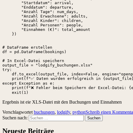
        "Startdatum": arrival,

        "Enddatum": departure,

        "Anzahl Tage": num_days,

        "Anzahl Erwachsene": adults,

        "Anzahl Kinder": children,

        "Anzahl Personen": people,

        "Einnahmen (€)": total_amount

    })

# DataFrame erstellen

df = pd.DataFrame(bookings)

# In Excel-Datei speichern

output_file = "lodgify_buchungen.xlsx"

try:

    df.to_excel(output_file, index=False, engine="openp
    print(f"✅ Daten wurden erfolgreich in {output_file}
except Exception as e:

    print(f"❌ Fehler beim Speichern der Excel-Datei: {e
    exit(1)
Ergebnis ist eie XLS-Datei mit den Buchungen und Einnahmen
Verschlagwortet
buchungen
,
lodgify
,
python
Schreib einen Kommenta
Suchen nach:
Neueste Beiträge