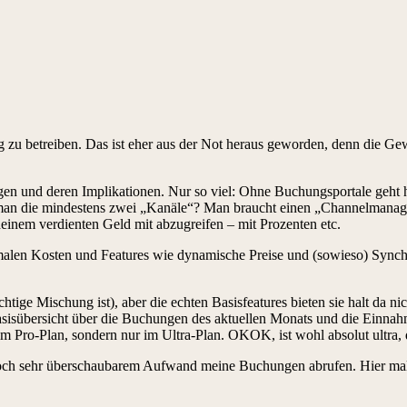
ng zu betreiben. Das ist eher aus der Not heraus geworden, denn die Gew
ngen und deren Implikationen. Nur so viel: Ohne Buchungsportale geht
n die mindestens zwei „Kanäle“? Man braucht einen „Channelmanager“.
deinem verdienten Geld mit abzugreifen – mit Prozenten etc.
len Kosten und Features wie dynamische Preise und (sowieso) Synchron
richtige Mischung ist), aber die echten Basisfeatures bieten sie halt d
 Basisübersicht über die Buchungen des aktuellen Monats und die Ein
 im Pro-Plan, sondern nur im Ultra-Plan. OKOK, ist wohl absolut ultra, 
 doch sehr überschaubarem Aufwand meine Buchungen abrufen. Hier mal