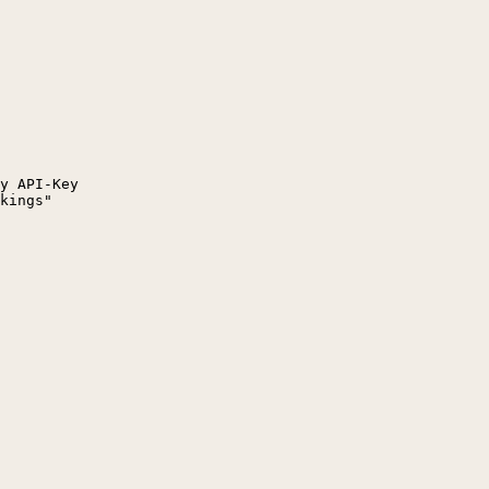
y API-Key

kings"
