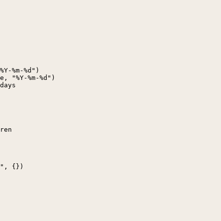
%Y-%m-%d")

e, "%Y-%m-%d")

days

ren

", {})
