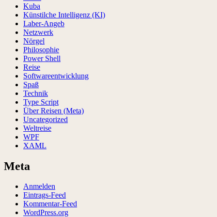
Kuba
Künstilche Intelligenz (KI)
Laber-Angeb
Netzwerk
Nörgel
Philosophie
Power Shell
Reise
Softwareentwicklung
Spaß
Technik
Type Script
Über Reisen (Meta)
Uncategorized
Weltreise
WPF
XAML
Meta
Anmelden
Eintrags-Feed
Kommentar-Feed
WordPress.org