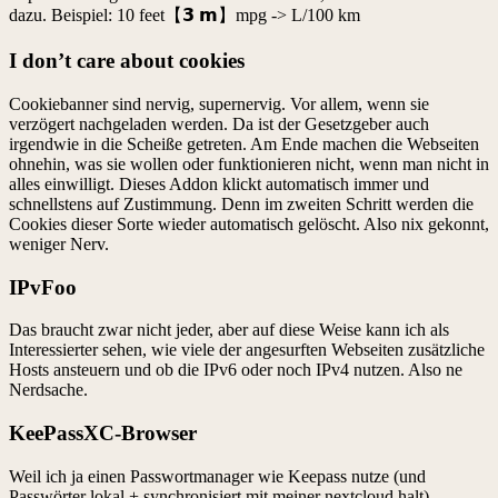
dazu. Beispiel: 10 feet【𝟯 𝗺】mpg -> L/100 km
I don’t care about cookies
Cookiebanner sind nervig, supernervig. Vor allem, wenn sie
verzögert nachgeladen werden. Da ist der Gesetzgeber auch
irgendwie in die Scheiße getreten. Am Ende machen die Webseiten
ohnehin, was sie wollen oder funktionieren nicht, wenn man nicht in
alles einwilligt. Dieses Addon klickt automatisch immer und
schnellstens auf Zustimmung. Denn im zweiten Schritt werden die
Cookies dieser Sorte wieder automatisch gelöscht. Also nix gekonnt,
weniger Nerv.
IPvFoo
Das braucht zwar nicht jeder, aber auf diese Weise kann ich als
Interessierter sehen, wie viele der angesurften Webseiten zusätzliche
Hosts ansteuern und ob die IPv6 oder noch IPv4 nutzen. Also ne
Nerdsache.
KeePassXC-Browser
Weil ich ja einen Passwortmanager wie Keepass nutze (und
Passwörter lokal + synchronisiert mit meiner nextcloud halt),