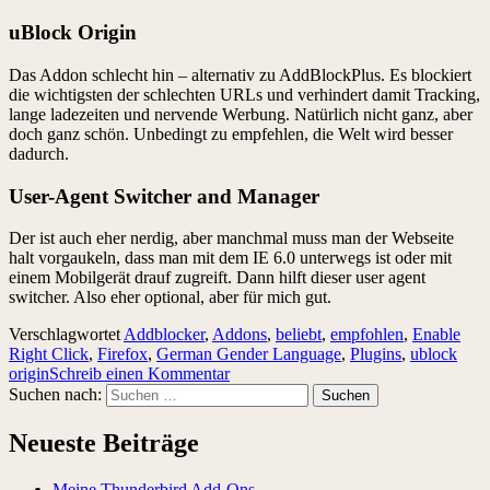
uBlock Origin
Das Addon schlecht hin – alternativ zu AddBlockPlus. Es blockiert
die wichtigsten der schlechten URLs und verhindert damit Tracking,
lange ladezeiten und nervende Werbung. Natürlich nicht ganz, aber
doch ganz schön. Unbedingt zu empfehlen, die Welt wird besser
dadurch.
User-Agent Switcher and Manager
Der ist auch eher nerdig, aber manchmal muss man der Webseite
halt vorgaukeln, dass man mit dem IE 6.0 unterwegs ist oder mit
einem Mobilgerät drauf zugreift. Dann hilft dieser user agent
switcher. Also eher optional, aber für mich gut.
Verschlagwortet
Addblocker
,
Addons
,
beliebt
,
empfohlen
,
Enable
Right Click
,
Firefox
,
German Gender Language
,
Plugins
,
ublock
origin
Schreib einen Kommentar
Suchen nach:
Neueste Beiträge
Meine Thunderbird Add-Ons