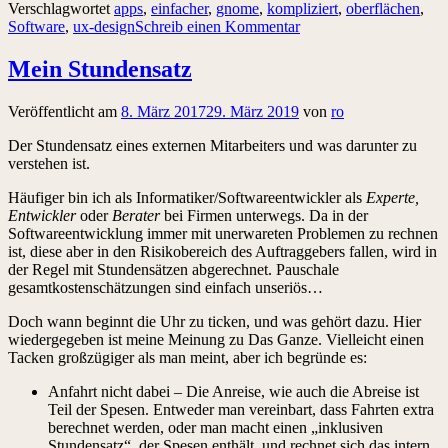
Verschlagwortet
apps
,
einfacher
,
gnome
,
kompliziert
,
oberflächen
,
Software
,
ux-design
Schreib einen Kommentar
Mein Stundensatz
Veröffentlicht am
8. März 2017
29. März 2019
von
ro
Der Stundensatz eines externen Mitarbeiters und was darunter zu
verstehen ist.
Häufiger bin ich als Informatiker/Softwareentwickler als
Experte,
Entwickler
oder
Berater
bei Firmen unterwegs. Da in der
Softwareentwicklung immer mit unerwareten Problemen zu rechnen
ist, diese aber in den Risikobereich des Auftraggebers fallen, wird in
der Regel mit Stundensätzen abgerechnet. Pauschale
gesamtkostenschätzungen sind einfach unseriös…
Doch wann beginnt die Uhr zu ticken, und was gehört dazu. Hier
wiedergegeben ist meine Meinung zu Das Ganze. Vielleicht einen
Tacken großzügiger als man meint, aber ich begründe es:
Anfahrt nicht dabei – Die Anreise, wie auch die Abreise ist
Teil der Spesen. Entweder man vereinbart, dass Fahrten extra
berechnet werden, oder man macht einen „inklusiven
Stundensatz“, der Spesen enthält, und rechnet sich das intern