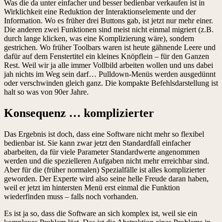
Was die da unter einfacher und besser bedienbar verkaufen ist in
Wirklichkeit eine Reduktion der Interaktionselemente und der
Information. Wo es früher drei Buttons gab, ist jetzt nur mehr einer.
Die anderen zwei Funktionen sind meist nicht einmal migriert (z.B.
durch lange klicken, was eine Komplizierung wäre), sondern
gestrichen. Wo früher Toolbars waren ist heute gähnende Leere und
dafür auf dem Fenstertitel ein kleines Knöpflein – für den Ganzen
Rest. Weil wir ja alle immer Vollbild arbeiten wollen und uns dabei
jah nichts im Weg sein darf… Pulldown-Menüs werden ausgedünnt
oder verschwinden gleich ganz. Die kompakte Befehlsdarstellung ist
halt so was von 90er Jahre.
Konsequenz … komplizierter
Das Ergebnis ist doch, dass eine Software nicht mehr so flexibel
bedienbar ist. Sie kann zwar jetzt den Standardfall einfacher
abarbeiten, da für viele Parameter Standardwerte angenommen
werden und die spezielleren Aufgaben nicht mehr erreichbar sind.
Aber für die (früher normalen) Spezialfälle ist alles komplizierter
geworden. Der Experte wird also seine helle Freude daran haben,
weil er jetzt im hintersten Menü erst einmal die Funktion
wiederfinden muss – falls noch vorhanden.
Es ist ja so, dass die Software an sich komplex ist, weil sie ein