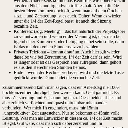
werden. Andererseits kommt das Bedürfnis wie höhere Macht
aus dem Nichts und irgendwen trifft es halt. Aber halt: Die
besten Ideen kommen doch oft, wenn man auf dem Örtchen
sitzt… und Zerstreuung ist es auch. Daher: Wenn es wieder
unter die 1/4 der Zeit-Regel passt, ist auch die Sitzung
bezahlte Zeit.
Konferenz (sog. Meeting) – das hat natürlich der Projektgeber
zu verantworten und wenn er der Meinung ist, dass man bei
irgend einer Konferenz oder Lehrgang dabei sein sollte, dann
ist das mit dem vollen Stundensatz zu bezahlen.
Privates Telefonat – kommt drauf an. Auch hier gilt wieder
dasselbe wie bei Zerstreuung. 1/4 der Zeit darf es sein. Wird
es länger oder ist das Gespräch eher aufregend, dann gehört
es aus den Berechneten Stunden heraus.
Ende – wenn der Rechner verlassen wird und die letzte Taste
gedrückt wurde. Dann endet die verbuchte Zeit.
Zusammenfassend kann man sagen, dass ein Arbeitstag nie 100%
hochkonzentriert durchgehalten werden kann. Geht gar nicht. Es
muss Zerstreuung und Entspannung dazu. Diese beiden Teile sind
aber zeitlich verflochten und quasi untrennbar miteinander
verbunden. Wer mich 1h engangiert, muss mir 15min
„unproduktive“ Zeit zugestehen. Nur so bekommt er 45min volle
Leistung. Was man als Entwickler in diesem ca. 1/4 der Zeit macht,
ist egal. Gut wäre, dass man sich dabei zerstreut und im