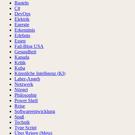
Basteln
C#
DevOps
Elektrik
Energie
Erkenntnis
Erlebnis
Essen
Fail-Blog USA
Gesundheit
Kanada
Kritik
Kuba
Künstilche Intelligenz (KI)
Laber-Angeb
Netzwerk
Nörgel
Philosophie
Power Shell
Reise
Softwareentwicklung
Spaß
Technik
Type Script
Über Reisen (Meta)