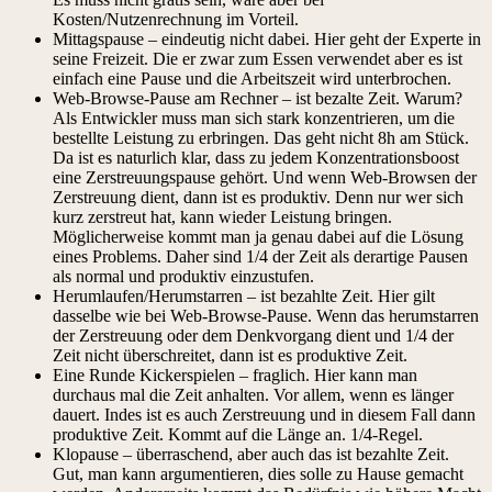
Kosten/Nutzenrechnung im Vorteil.
Mittagspause – eindeutig nicht dabei. Hier geht der Experte in
seine Freizeit. Die er zwar zum Essen verwendet aber es ist
einfach eine Pause und die Arbeitszeit wird unterbrochen.
Web-Browse-Pause am Rechner – ist bezalte Zeit. Warum?
Als Entwickler muss man sich stark konzentrieren, um die
bestellte Leistung zu erbringen. Das geht nicht 8h am Stück.
Da ist es naturlich klar, dass zu jedem Konzentrationsboost
eine Zerstreuungspause gehört. Und wenn Web-Browsen der
Zerstreuung dient, dann ist es produktiv. Denn nur wer sich
kurz zerstreut hat, kann wieder Leistung bringen.
Möglicherweise kommt man ja genau dabei auf die Lösung
eines Problems. Daher sind 1/4 der Zeit als derartige Pausen
als normal und produktiv einzustufen.
Herumlaufen/Herumstarren – ist bezahlte Zeit. Hier gilt
dasselbe wie bei Web-Browse-Pause. Wenn das herumstarren
der Zerstreuung oder dem Denkvorgang dient und 1/4 der
Zeit nicht überschreitet, dann ist es produktive Zeit.
Eine Runde Kickerspielen – fraglich. Hier kann man
durchaus mal die Zeit anhalten. Vor allem, wenn es länger
dauert. Indes ist es auch Zerstreuung und in diesem Fall dann
produktive Zeit. Kommt auf die Länge an. 1/4-Regel.
Klopause – überraschend, aber auch das ist bezahlte Zeit.
Gut, man kann argumentieren, dies solle zu Hause gemacht