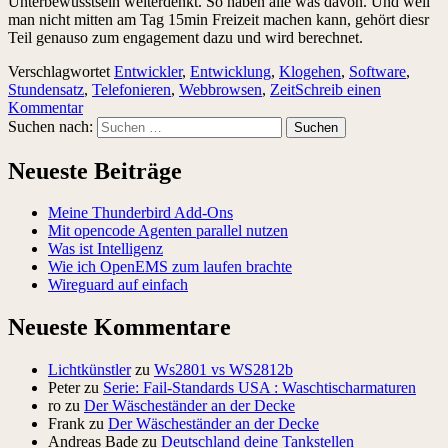
Unterbewusstsein weiterdenkt. So haben alle was davon. Und weil
man nicht mitten am Tag 15min Freizeit machen kann, gehört diesr
Teil genauso zum engagement dazu und wird berechnet.
Verschlagwortet
Entwickler
,
Entwicklung
,
Klogehen
,
Software
,
Stundensatz
,
Telefonieren
,
Webbrowsen
,
Zeit
Schreib einen
Kommentar
Suchen nach:
Neueste Beiträge
Meine Thunderbird Add-Ons
Mit opencode Agenten parallel nutzen
Was ist Intelligenz
Wie ich OpenEMS zum laufen brachte
Wireguard auf einfach
Neueste Kommentare
Lichtkünstler
zu
Ws2801 vs WS2812b
Peter
zu
Serie: Fail-Standards USA : Waschtischarmaturen
ro
zu
Der Wäscheständer an der Decke
Frank
zu
Der Wäscheständer an der Decke
Andreas Bade
zu
Deutschland deine Tankstellen