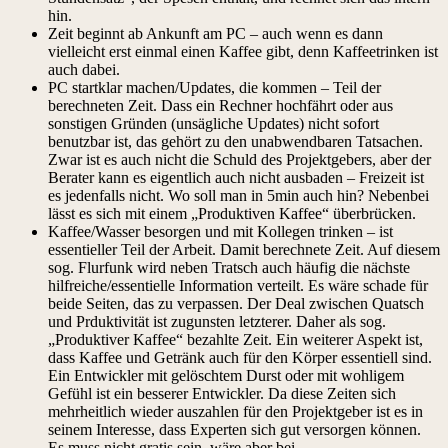
hin.
Zeit beginnt ab Ankunft am PC – auch wenn es dann
vielleicht erst einmal einen Kaffee gibt, denn Kaffeetrinken ist
auch dabei.
PC startklar machen/Updates, die kommen – Teil der
berechneten Zeit. Dass ein Rechner hochfährt oder aus
sonstigen Gründen (unsägliche Updates) nicht sofort
benutzbar ist, das gehört zu den unabwendbaren Tatsachen.
Zwar ist es auch nicht die Schuld des Projektgebers, aber der
Berater kann es eigentlich auch nicht ausbaden – Freizeit ist
es jedenfalls nicht. Wo soll man in 5min auch hin? Nebenbei
lässt es sich mit einem „Produktiven Kaffee“ überbrücken.
Kaffee/Wasser besorgen und mit Kollegen trinken – ist
essentieller Teil der Arbeit. Damit berechnete Zeit. Auf diesem
sog. Flurfunk wird neben Tratsch auch häufig die nächste
hilfreiche/essentielle Information verteilt. Es wäre schade für
beide Seiten, das zu verpassen. Der Deal zwischen Quatsch
und Prduktivität ist zugunsten letzterer. Daher als sog.
„Produktiver Kaffee“ bezahlte Zeit. Ein weiterer Aspekt ist,
dass Kaffee und Getränk auch für den Körper essentiell sind.
Ein Entwickler mit gelöschtem Durst oder mit wohligem
Gefühl ist ein besserer Entwickler. Da diese Zeiten sich
mehrheitlich wieder auszahlen für den Projektgeber ist es in
seinem Interesse, dass Experten sich gut versorgen können.
Es muss nicht gratis sein, wäre aber bei