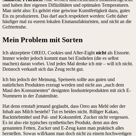
und haben ihre eigenen Difiizilitäten und optimalen Temperaturen.
Man sieht also: Es gehört eine geiwisse Kunstfertigkeit dazu, gutes
Eis zu produzieren. Das darf auch respektiert werden: Geht daher
häufiger mal zu eurem lokalen Eismanufakturisten, und nicht an die
Gefriertruhe.
Mein Problem mit Sorten
Ich aktzeptiere OREO, Cookies und After-Eight
nicht
als Eissorte.
Immer wieder jedoch kommt man bei Eisdielen (die es selbst
machen) daran vorbei. Und jedes Mal denke ich mir – will ich nicht.
Dennoch verkauft sich das Zeug recht gut.
Ich bin jedoch der Meinung, Speiseeis sollte aus guten und
natürlichen Produkten erzeugt werden und nicht aus „nach dem
Maul des Konsumenten“ designten Insdustrieprodukten mit zich E-
Nummern in der Zutatenliste.
Hat denn ernstaft jemand geglaubt, dass Oreo aus Mehl oder der
Inhalt aus Milch besteht? Tut es beides nicht. Billiger Kakao,
Backtriebmittel und Pal- und Kokusmfett. Zucker nicht vergessen.
Es ist also ein typisches synthetisches Produkt, denn aus den
genannten Fetten, Zucker und E-Zeug kann man praktisch alles
herstellen. Sowas will/kann man doch nicht zu einem hochwertigen