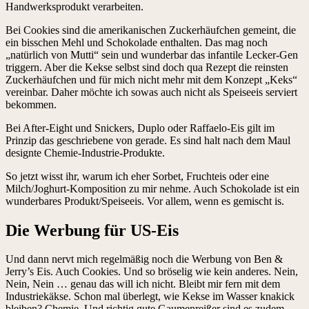
Handwerksprodukt verarbeiten.
Bei Cookies sind die amerikanischen Zuckerhäufchen gemeint, die
ein bisschen Mehl und Schokolade enthalten. Das mag noch
„natürlich von Mutti“ sein und wunderbar das infantile Lecker-Gen
triggern. Aber die Kekse selbst sind doch qua Rezept die reinsten
Zuckerhäufchen und für mich nicht mehr mit dem Konzept „Keks“
vereinbar. Daher möchte ich sowas auch nicht als Speiseeis serviert
bekommen.
Bei After-Eight und Snickers, Duplo oder Raffaelo-Eis gilt im
Prinzip das geschriebene von gerade. Es sind halt nach dem Maul
designte Chemie-Industrie-Produkte.
So jetzt wisst ihr, warum ich eher Sorbet, Fruchteis oder eine
Milch/Joghurt-Komposition zu mir nehme. Auch Schokolade ist ein
wunderbares Produkt/Speiseeis. Vor allem, wenn es gemischt is.
Die Werbung für US-Eis
Und dann nervt mich regelmäßig noch die Werbung von Ben &
Jerry’s Eis. Auch Cookies. Und so bröselig wie kein anderes. Nein,
Nein, Nein … genau das will ich nicht. Bleibt mir fern mit dem
Industriekäkse. Schon mal überlegt, wie Kekse im Wasser knakick
bleiben? Chemie. Und richtig gute Gaumenreißer sind es zudem.