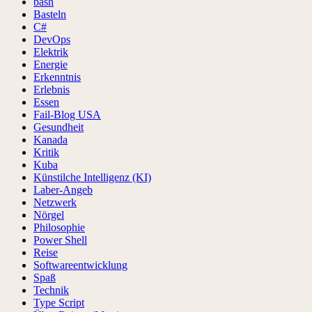
bash
Basteln
C#
DevOps
Elektrik
Energie
Erkenntnis
Erlebnis
Essen
Fail-Blog USA
Gesundheit
Kanada
Kritik
Kuba
Künstilche Intelligenz (KI)
Laber-Angeb
Netzwerk
Nörgel
Philosophie
Power Shell
Reise
Softwareentwicklung
Spaß
Technik
Type Script