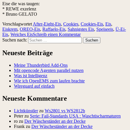
Eise die was taugen:
* REWE exzelenz
* Bruno GELATO
Verschlagwortet
After-Eight-Eis
,
Cookies
,
Cookies-Eis
,
Eis
,
Eiskrem
,
OREO-Eis
,
Raffaelo-Eis
,
Sahnigstes Eis
,
Speiseeis
,
Ü-Ei-
Eis
,
Weiches Eis
Schreib einen Kommentar
Suchen nach:
Neueste Beiträge
Meine Thunderbird Add-Ons
Mit opencode Agenten parallel nutzen
Was ist Intelligenz
Wie ich OpenEMS zum laufen brachte
Wireguard auf einfach
Neueste Kommentare
Lichtkünstler
zu
Ws2801 vs WS2812b
Peter
zu
Serie: Fail-Standards USA : Waschtischarmaturen
ro
zu
Der Wäscheständer an der Decke
Frank
zu
Der Wäscheständer an der Decke