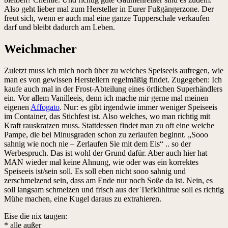
Also geht lieber mal zum Hersteller in Eurer Fußgängerzone. Der
freut sich, wenn er auch mal eine ganze Tupperschale verkaufen
darf und bleibt dadurch am Leben.
Weichmacher
Zuletzt muss ich mich noch über zu weiches Speiseeis aufregen, wie
man es von gewissen Herstellern regelmäßig findet. Zugegeben: Ich
kaufe auch mal in der Frost-Abteilung eines örtlichen Superhändlers
ein. Vor allem Vanilleeis, denn ich mache mir gerne mal meinen
eigenen
Affogato
. Nur: es gibt irgendwie immer weniger Speiseeis
im Container, das Stichfest ist. Also welches, wo man richtig mit
Kraft rauskratzen muss. Stattdessen findet man zu oft eine weiche
Pampe, die bei Minusgraden schon zu zerlaufen beginnt. „Sooo
sahnig wie noch nie – Zerlaufen Sie mit dem Eis“ .. so der
Werbespruch. Das ist wohl der Grund dafür. Aber auch hier hat
MAN wieder mal keine Ahnung, wie oder was ein korrektes
Speiseeis ist/sein soll. Es soll eben nicht sooo sahnig und
zerschmelzend sein, dass am Ende nur noch Soße da ist. Nein, es
soll langsam schmelzen und frisch aus der Tiefkühltrue soll es richtig
Mühe machen, eine Kugel daraus zu extrahieren.
Eise die nix taugen:
* alle außer