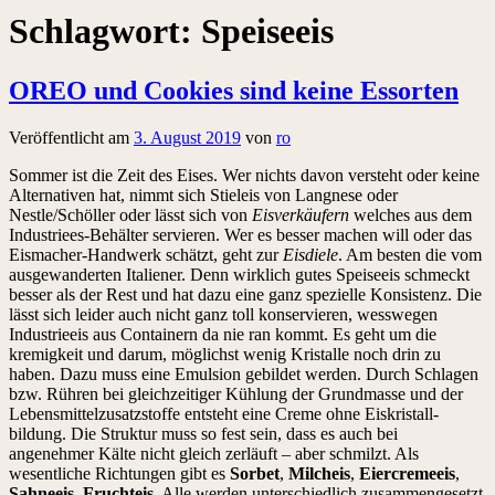
Schlagwort:
Speiseeis
OREO und Cookies sind keine Essorten
Veröffentlicht am
3. August 2019
von
ro
Sommer ist die Zeit des Eises. Wer nichts davon versteht oder keine
Alternativen hat, nimmt sich Stieleis von Langnese oder
Nestle/Schöller oder lässt sich von
Eisverkäufern
welches aus dem
Industriees-Behälter servieren. Wer es besser machen will oder das
Eismacher-Handwerk schätzt, geht zur
Eisdiele
. Am besten die vom
ausgewanderten Italiener. Denn wirklich gutes Speiseeis schmeckt
besser als der Rest und hat dazu eine ganz spezielle Konsistenz. Die
lässt sich leider auch nicht ganz toll konservieren, wesswegen
Industrieeis aus Containern da nie ran kommt. Es geht um die
kremigkeit und darum, möglichst wenig Kristalle noch drin zu
haben. Dazu muss eine Emulsion gebildet werden. Durch Schlagen
bzw. Rühren bei gleichzeitiger Kühlung der Grundmasse und der
Lebensmittelzusatzstoffe entsteht eine Creme ohne Eiskristall­
bildung. Die Struktur muss so fest sein, dass es auch bei
angenehmer Kälte nicht gleich zerläuft – aber schmilzt. Als
wesentliche Richtungen gibt es
Sorbet
,
Milcheis
,
Eiercremeeis
,
Sahneeis
,
Fruchteis
. Alle werden unterschiedlich zusammengesetzt