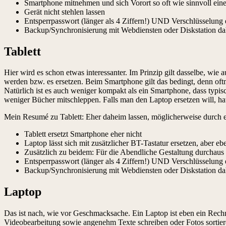
Smartphone mitnehmen und sich Vorort so oft wie sinnvoll ein
Gerät nicht stehlen lassen
Entsperrpasswort (länger als 4 Ziffern!) UND Verschlüsselung 
Backup/Synchronisierung mit Webdiensten oder Diskstation dahe
Tablett
Hier wird es schon etwas interessanter. Im Prinzip gilt dasselbe, wi
werden bzw. es ersetzen. Beim Smartphone gilt das bedingt, denn of
Natürlich ist es auch weniger kompakt als ein Smartphone, dass typis
weniger Bücher mitschleppen. Falls man den Laptop ersetzen will, hat 
Mein Resumé zu Tablett: Eher daheim lassen, möglicherweise durch e
Tablett ersetzt Smartphone eher nicht
Laptop lässt sich mit zusätzlicher BT-Tastatur ersetzen, aber eb
Zusätzlich zu beidem: Für die Abendliche Gestaltung durchaus 
Entsperrpasswort (länger als 4 Ziffern!) UND Verschlüsselung 
Backup/Synchronisierung mit Webdiensten oder Diskstation dahe
Laptop
Das ist nach, wie vor Geschmacksache. Ein Laptop ist eben ein Rech
Videobearbeitung sowie angenehm Texte schreiben oder Fotos sortiere