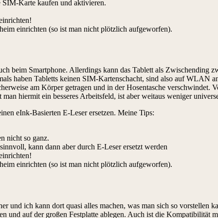
e SIM-Karte kaufen und aktivieren.
einrichten!
im einrichten (so ist man nicht plötzlich aufgeworfen).
e auch beim Smartphone. Allerdings kann das Tablett als Zwischending 
tmals haben Tabletts keinen SIM-Kartenschacht, sind also auf WLAN ang
cherweise am Körper getragen und in der Hosentasche verschwindet. Vort
man hiermit ein besseres Arbeitsfeld, ist aber weitaus weniger universe
inen eInk-Basierten E-Leser ersetzen. Meine Tips:
en nicht so ganz.
sinnvoll, kann dann aber durch E-Leser ersetzt werden
einrichten!
im einrichten (so ist man nicht plötzlich aufgeworfen).
ner und ich kann dort quasi alles machen, was man sich so vorstellen 
n und auf der großen Festplatte ablegen. Auch ist die Kompatibilität 