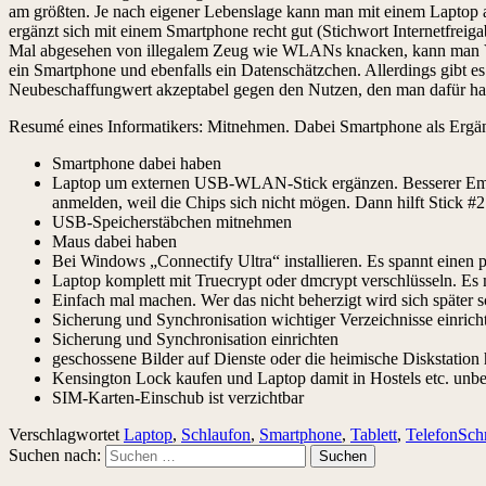
am größten. Je nach eigener Lebenslage kann man mit einem Laptop au
ergänzt sich mit einem Smartphone recht gut (Stichwort Internetfre
Mal abgesehen von illegalem Zeug wie WLANs knacken, kann man VPNs
ein Smartphone und ebenfalls ein Datenschätzchen. Allerdings gibt es 
Neubeschaffungwert akzeptabel gegen den Nutzen, den man dafür ha
Resumé eines Informatikers: Mitnehmen. Dabei Smartphone als Ergä
Smartphone dabei haben
Laptop um externen USB-WLAN-Stick ergänzen. Besserer Empfan
anmelden, weil die Chips sich nicht mögen. Dann hilft Stick #2
USB-Speicherstäbchen mitnehmen
Maus dabei haben
Bei Windows „Connectify Ultra“ installieren. Es spannt einen 
Laptop komplett mit Truecrypt oder dmcrypt verschlüsseln. E
Einfach mal machen. Wer das nicht beherzigt wird sich später 
Sicherung und Synchronisation wichtiger Verzeichnisse einrichte
Sicherung und Synchronisation einrichten
geschossene Bilder auf Dienste oder die heimische Diskstatio
Kensington Lock kaufen und Laptop damit in Hostels etc. unbeo
SIM-Karten-Einschub ist verzichtbar
Verschlagwortet
Laptop
,
Schlaufon
,
Smartphone
,
Tablett
,
Telefon
Sch
Suchen nach: