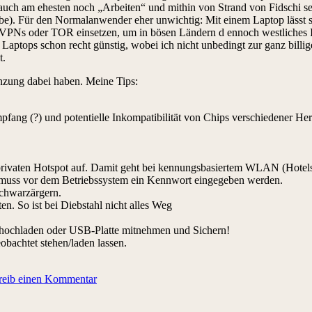
ch am ehesten noch „Arbeiten“ und mithin von Strand von Fidschi sein
igabe). Für den Normalanwender eher unwichtig: Mit einem Laptop läss
 oder TOR einsetzen, um in bösen Ländern d ennoch westliches Inter
Laptops schon recht günstig, wobei ich nicht unbedingt zur ganz billige
t.
nzung dabei haben. Meine Tips:
g (?) und potentielle Inkompatibilität von Chips verschiedener Her
privaten Hotspot auf. Damit geht bei kennungsbasiertem WLAN (Hotels) 
s muss vor dem Betriebssystem ein Kennwort eingegeben werden.
schwarzärgern.
n. So ist bei Diebstahl nicht alles Weg
n hochladen oder USB-Platte mitnehmen und Sichern!
bachtet stehen/laden lassen.
reib einen Kommentar