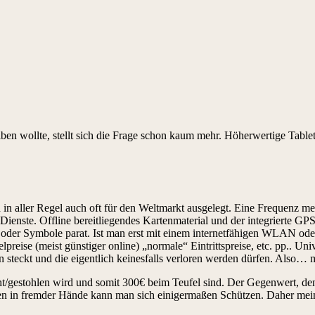
ben wollte, stellt sich die Frage schon kaum mehr. Höherwertige Tablet
d in aller Regel auch oft für den Weltmarkt ausgelegt. Eine Frequenz m
le Dienste. Offline bereitliegendes Kartenmaterial und der integrierte 
oder Symbole parat. Ist man erst mit einem internetfähigen WLAN ode
preise (meist günstiger online) „normale“ Eintrittspreise, etc. pp.. U
rin steckt und die eigentlich keinesfalls verloren werden dürfen. Also
ht/gestohlen wird und somit 300€ beim Teufel sind. Der Gegenwert, de
en in fremder Hände kann man sich einigermaßen Schützen. Daher mein