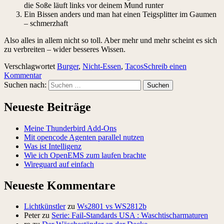
die Soße läuft links vor deinem Mund runter
Ein Bissen anders und man hat einen Teigsplitter im Gaumen
– schmerzhaft
Also alles in allem nicht so toll. Aber mehr und mehr scheint es sich
zu verbreiten – wider besseres Wissen.
Verschlagwortet
Burger
,
Nicht-Essen
,
Tacos
Schreib einen
Kommentar
Suchen nach:
Neueste Beiträge
Meine Thunderbird Add-Ons
Mit opencode Agenten parallel nutzen
Was ist Intelligenz
Wie ich OpenEMS zum laufen brachte
Wireguard auf einfach
Neueste Kommentare
Lichtkünstler
zu
Ws2801 vs WS2812b
Peter
zu
Serie: Fail-Standards USA : Waschtischarmaturen