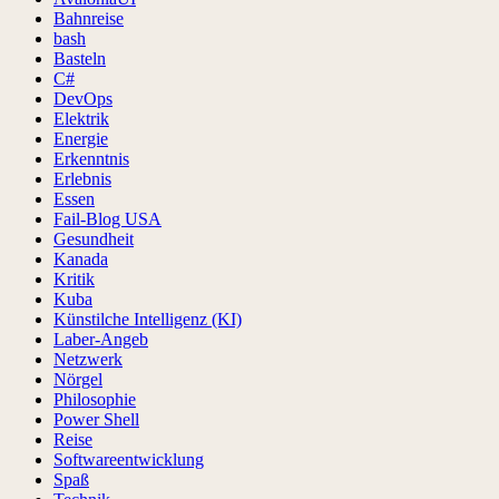
Bahnreise
bash
Basteln
C#
DevOps
Elektrik
Energie
Erkenntnis
Erlebnis
Essen
Fail-Blog USA
Gesundheit
Kanada
Kritik
Kuba
Künstilche Intelligenz (KI)
Laber-Angeb
Netzwerk
Nörgel
Philosophie
Power Shell
Reise
Softwareentwicklung
Spaß