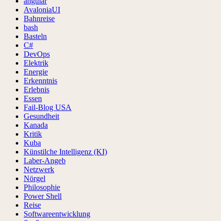
angular
AvaloniaUI
Bahnreise
bash
Basteln
C#
DevOps
Elektrik
Energie
Erkenntnis
Erlebnis
Essen
Fail-Blog USA
Gesundheit
Kanada
Kritik
Kuba
Künstilche Intelligenz (KI)
Laber-Angeb
Netzwerk
Nörgel
Philosophie
Power Shell
Reise
Softwareentwicklung