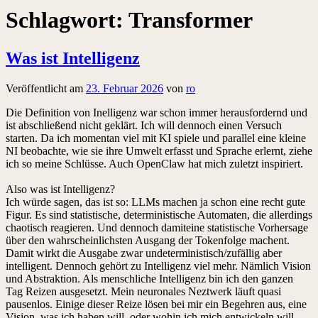
Schlagwort:
Transformer
Was ist Intelligenz
Veröffentlicht am
23. Februar 2026
von
ro
Die Definition von Inelligenz war schon immer herausfordernd und
ist abschließend nicht geklärt. Ich will dennoch einen Versuch
starten. Da ich momentan viel mit KI spiele und parallel eine kleine
NI beobachte, wie sie ihre Umwelt erfasst und Sprache erlernt, ziehe
ich so meine Schlüsse. Auch OpenClaw hat mich zuletzt inspiriert.
Also was ist Intelligenz?
Ich würde sagen, das ist so: LLMs machen ja schon eine recht gute
Figur. Es sind statistische, deterministische Automaten, die allerdings
chaotisch reagieren. Und dennoch damiteine statistische Vorhersage
über den wahrscheinlichsten Ausgang der Tokenfolge machent.
Damit wirkt die Ausgabe zwar undeterministisch/zufällig aber
intelligent. Dennoch gehört zu Intelligenz viel mehr. Nämlich Vision
und Abstraktion. Als menschliche Intelligenz bin ich den ganzen
Tag Reizen ausgesetzt. Mein neuronales Neztwerk läuft quasi
pausenlos. Einige dieser Reize lösen bei mir ein Begehren aus, eine
Vision, was ich haben will, oder wohin ich mich entwickeln will.