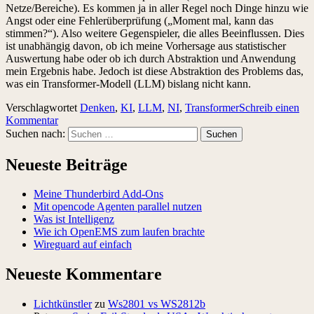
Netze/Bereiche). Es kommen ja in aller Regel noch Dinge hinzu wie
Angst oder eine Fehlerüberprüfung („Moment mal, kann das
stimmen?“). Also weitere Gegenspieler, die alles Beeinflussen. Dies
ist unabhängig davon, ob ich meine Vorhersage aus statistischer
Auswertung habe oder ob ich durch Abstraktion und Anwendung
mein Ergebnis habe. Jedoch ist diese Abstraktion des Problems das,
was ein Transformer-Modell (LLM) bislang nicht kann.
Verschlagwortet
Denken
,
KI
,
LLM
,
NI
,
Transformer
Schreib einen
Kommentar
Suchen nach:
Neueste Beiträge
Meine Thunderbird Add-Ons
Mit opencode Agenten parallel nutzen
Was ist Intelligenz
Wie ich OpenEMS zum laufen brachte
Wireguard auf einfach
Neueste Kommentare
Lichtkünstler
zu
Ws2801 vs WS2812b