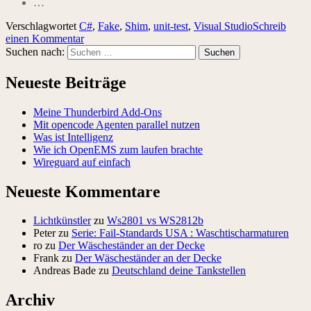
…
Verschlagwortet
C#
,
Fake
,
Shim
,
unit-test
,
Visual Studio
Schreib
einen Kommentar
Suchen nach:
Neueste Beiträge
Meine Thunderbird Add-Ons
Mit opencode Agenten parallel nutzen
Was ist Intelligenz
Wie ich OpenEMS zum laufen brachte
Wireguard auf einfach
Neueste Kommentare
Lichtkünstler
zu
Ws2801 vs WS2812b
Peter
zu
Serie: Fail-Standards USA : Waschtischarmaturen
ro
zu
Der Wäscheständer an der Decke
Frank
zu
Der Wäscheständer an der Decke
Andreas Bade
zu
Deutschland deine Tankstellen
Archiv