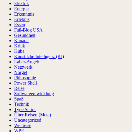
Elektrik
Energie
Erkenntnis
Erlebnis
Essen
Fail-Blog USA
Gesundheit
Kanada
Kritik
Kuba
Künstilche Intelligenz (KI)
Laber-Angeb
Netzwerk
Nörgel
Philosophie
Power Shell
Reise
Softwareentwicklung
Spaß
Technik
Type Script
Über Reisen (Meta)
Uncategorized
Weltreise
WPF