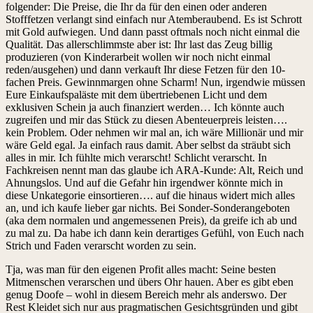
folgender: Die Preise, die Ihr da für den einen oder anderen
Stofffetzen verlangt sind einfach nur Atemberaubend. Es ist Schrott
mit Gold aufwiegen. Und dann passt oftmals noch nicht einmal die
Qualität. Das allerschlimmste aber ist: Ihr last das Zeug billig
produzieren (von Kinderarbeit wollen wir noch nicht einmal
reden/ausgehen) und dann verkauft Ihr diese Fetzen für den 10-
fachen Preis. Gewinnmargen ohne Scharm! Nun, irgendwie müssen
Eure Einkaufspaläste mit dem übertriebenen Licht und dem
exklusiven Schein ja auch finanziert werden… Ich könnte auch
zugreifen und mir das Stück zu diesen Abenteuerpreis leisten….
kein Problem. Oder nehmen wir mal an, ich wäre Millionär und mir
wäre Geld egal. Ja einfach raus damit. Aber selbst da sträubt sich
alles in mir. Ich fühlte mich verarscht! Schlicht verarscht. In
Fachkreisen nennt man das glaube ich ARA-Kunde: Alt, Reich und
Ahnungslos. Und auf die Gefahr hin irgendwer könnte mich in
diese Unkategorie einsortieren…. auf die hinaus widert mich alles
an, und ich kaufe lieber gar nichts. Bei Sonder-Sonderangeboten
(aka dem normalen und angemessenen Preis), da greife ich ab und
zu mal zu. Da habe ich dann kein derartiges Gefühl, von Euch nach
Strich und Faden verarscht worden zu sein.
Tja, was man für den eigenen Profit alles macht: Seine besten
Mitmenschen verarschen und übers Ohr hauen. Aber es gibt eben
genug Doofe – wohl in diesem Bereich mehr als anderswo. Der
Rest Kleidet sich nur aus pragmatischen Gesichtsgründen und gibt