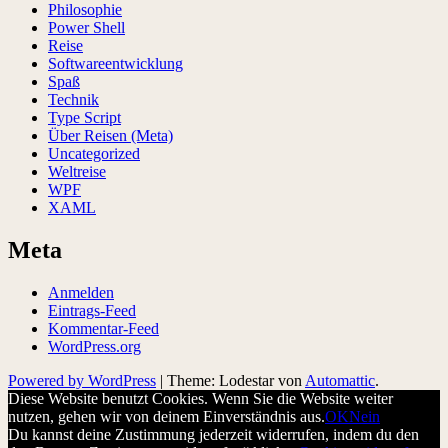
Philosophie
Power Shell
Reise
Softwareentwicklung
Spaß
Technik
Type Script
Über Reisen (Meta)
Uncategorized
Weltreise
WPF
XAML
Meta
Anmelden
Eintrags-Feed
Kommentar-Feed
WordPress.org
Powered by WordPress
|
Theme: Lodestar von
Automattic
.
Diese Website benutzt Cookies. Wenn Sie die Website weiter
nutzen, gehen wir von deinem Einverständnis aus.
OK
Nein
Du kannst deine Zustimmung jederzeit widerrufen, indem du den