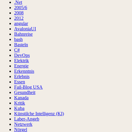
.Net
2005/6
2008
2012
angular
AvaloniaUI
Bahnreise
bash
Basteln
C#
DevOps
Elektrik
Energie
Erkenntnis
Erlebnis
Essen
Fail-Blog USA
Gesundheit
Kanada
Kritik
Kuba
Künstilche Intelligenz (KI)
Laber-Angeb
Netzwerk
Nörgel