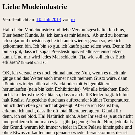
Liebe Modeindustrie
Veröffentlicht am
10. Juli 2013
von
ro
Hallo liebe Modeindustrie und liebe Verkaufsgeschäfte. Ich bins,
Euer bester Kunde. Ja, ich kann es mir leisten. Ab und zu komme
ich sogar und meistens gehe ich auch wieder genau so, wie ich
gekommen bin. Ich bin so gut, ich kaufe ganz selten was. Denn: Ich
bin so gut, dass ich sogar Preisleistungsverhältnisse einschätzen
kann. Und mir wird jedes Mal schlecht. Tja, wie soll ich es Euch
erklären?
Ihr seid scheiße!
OK, ich versuche es noch einmal anders: Nun, wenn es nach mir
ginge und das Wetter auch immer nach meinem Gusto wäre, dann
könnten wir eigentlich alle Nackt oder mit Feigenblättern
herumlaufen (nein bin kein Exhibitionist). Wir alle bräuchten Euch
nicht. Leider ist die Realität so, dass man halt Kleider trägt. Ich bin
halt Realist. Angesichts durchaus auftretender kühler Temperaturen
bin ich dem eben gar nicht abgeneigt. Aber da ich Realist bin,
erkenne ich auch, dass Ihr oft total überteuert agiert. Glaubt ihr
denn, ich sei blöd. Ha! Natürlich nicht. Aber Ihr seid es ja auch nicht
und probieren kann man es ja – gibt ja genug Doofe. Nun, jedenfalls
der Grund, warum ich immer wieder in Eure Paläste hineingehe und
ohne Etwas zu kaufen auch genauso wieder herauskomme, der ist