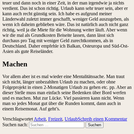
teuer und dann noch in einer Zeit, in der man irgendwie ja nichts
verdient. Das ist schon richtig. Urlaub kann sehr teuer sein, aber er
kann auch recht günstig sein. Ich habe es aufgrund meiner
Länderwahl zuletzt immer geschafft, weniger Geld auszugeben, als
wenn ich daheim geblieben wäre. Das ist natürlich auch nicht ganz
richtig, weil ja die Miete für die Wohnung weiter läuft. Aber wenn
wir die mal als Grundkosten Beiseite lassen, dann lässt sich
durchaus pro Tag mit weniger Geld zurechtkommen, als in
Deutschland. Daher empfehle ich Balkan, Osteuropa und Süd-Ost-
Asien als gute Reiseländer.
Machen
Vor allem aber ist es mal wieder eine Mentalitätssache. Man traut
sich nicht, länger unbezahlten Urlaub zu machen, oder ohne
Folgeprojekt in einen 2-Monatigen Urlaub zu gehen etc. pp. Aber an
dieser Stelle muss man einfach seine Bedenken über Bord werfen
und es machen. Mut zur Lücke. Viel passieren kann nicht. Wenn
man so jedes Monat gut über die Runden kommt, dann auch in
einem Reisemonat. Auf geht’s.
Verschlagwortet
Arbeit
,
Freizeit
,
Urlaub
Schreib einen Kommentar
Suchen nach: