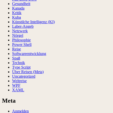
Gesundheit
Kanada
Kritik
Kuba
Künstilche Intelligenz (KI)
Laber-Angeb
Netzwerk
Nörgel
Philosophie
Power Shell
Reise
Softwareentwicklung
Spaß
Technik
Type Script
Über Reisen (Meta)
Uncategorized
Weltreise
WPF
XAML
Meta
Anmelden