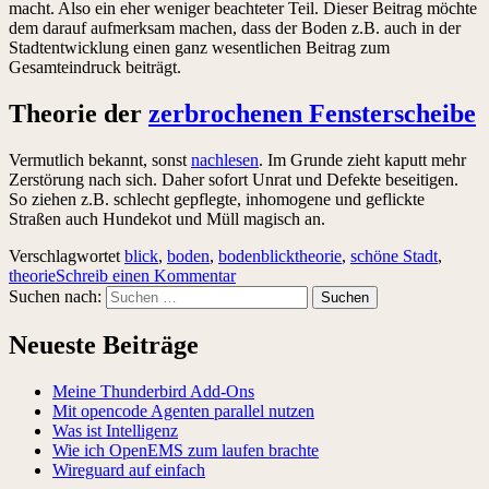
macht. Also ein eher weniger beachteter Teil. Dieser Beitrag möchte
dem darauf aufmerksam machen, dass der Boden z.B. auch in der
Stadtentwicklung einen ganz wesentlichen Beitrag zum
Gesamteindruck beiträgt.
Theorie der
zerbrochenen Fensterscheibe
Vermutlich bekannt, sonst
nachlesen
. Im Grunde zieht kaputt mehr
Zerstörung nach sich. Daher sofort Unrat und Defekte beseitigen.
So ziehen z.B. schlecht gepflegte, inhomogene und geflickte
Straßen auch Hundekot und Müll magisch an.
Verschlagwortet
blick
,
boden
,
bodenblicktheorie
,
schöne Stadt
,
theorie
Schreib einen Kommentar
Suchen nach:
Neueste Beiträge
Meine Thunderbird Add-Ons
Mit opencode Agenten parallel nutzen
Was ist Intelligenz
Wie ich OpenEMS zum laufen brachte
Wireguard auf einfach