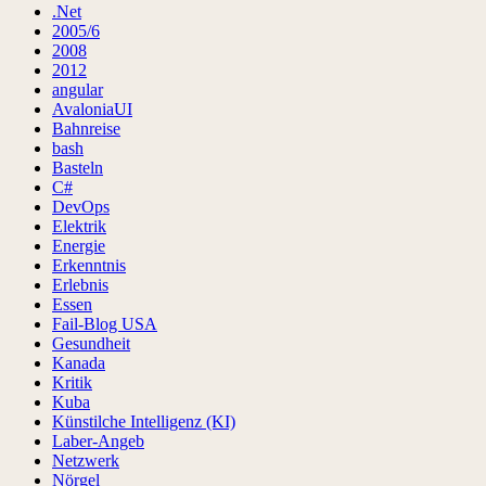
.Net
2005/6
2008
2012
angular
AvaloniaUI
Bahnreise
bash
Basteln
C#
DevOps
Elektrik
Energie
Erkenntnis
Erlebnis
Essen
Fail-Blog USA
Gesundheit
Kanada
Kritik
Kuba
Künstilche Intelligenz (KI)
Laber-Angeb
Netzwerk
Nörgel