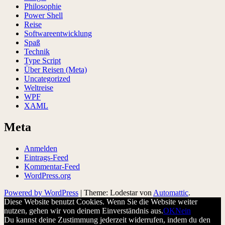
Philosophie
Power Shell
Reise
Softwareentwicklung
Spaß
Technik
Type Script
Über Reisen (Meta)
Uncategorized
Weltreise
WPF
XAML
Meta
Anmelden
Eintrags-Feed
Kommentar-Feed
WordPress.org
Powered by WordPress
|
Theme: Lodestar von
Automattic
.
Diese Website benutzt Cookies. Wenn Sie die Website weiter
nutzen, gehen wir von deinem Einverständnis aus.
OK
Nein
Du kannst deine Zustimmung jederzeit widerrufen, indem du den