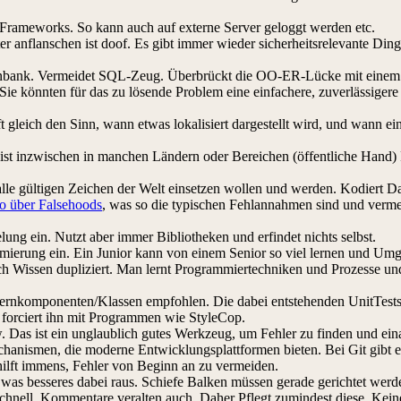
-Frameworks. So kann auch auf externe Server geloggt werden etc.
r anflanschen ist doof. Es gibt immer wieder sicherheitsrelevante Din
Datenbank. Vermeidet SQL-Zeug. Überbrückt die OO-ER-Lücke mit eine
ie könnten für das zu lösende Problem eine einfachere, zuverlässiger
t gleich den Sinn, wann etwas lokalisiert dargestellt wird, und wann ein
Es ist inzwischen in manchen Ländern oder Bereichen (öffentliche Hand) 
alle gültigen Zeichen der Welt einsetzen wollen und werden. Kodiert
o über Falsehoods
, was so die typischen Fehlannahmen sind und verme
lung ein. Nutzt aber immer Bibliotheken und erfindet nichts selbst.
ierung ein. Ein Junior kann von einem Senior so viel lernen und Um
sich Wissen dupliziert. Man lernt Programmiertechniken und Prozesse u
Kernkomponenten/Klassen empfohlen. Die dabei entstehenden UnitTests 
 forciert ihn mit Programmen wie StyleCop.
. Das ist ein unglaublich gutes Werkzeug, um Fehler zu finden und eina
hanismen, die moderne Entwicklungsplattformen bieten. Bei Git gibt 
ilft immens, Fehler von Beginn an zu vermeiden.
 was besseres dabei raus. Schiefe Balken müssen gerade gerichtet werd
schnell, Kommentare veralten auch. Daher Pflegt zumindest diese. Kein