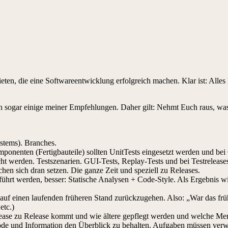
eten, die eine Softwareentwicklung erfolgreich machen. Klar ist: Alles 
sogar einige meiner Empfehlungen. Daher gilt: Nehmt Euch raus, was E
stems). Branches.
omponenten (Fertigbauteile) sollten UnitTests eingesetzt werden und b
t werden. Testszenarien. GUI-Tests, Replay-Tests und bei Testrelease
n sich dran setzen. Die ganze Zeit und speziell zu Releases.
eführt werden, besser: Statische Analysen + Code-Style. Als Ergebnis wir
 auf einen laufenden früheren Stand zurückzugehen. Also: „War das früh
etc.)
ease zu Release kommt und wie ältere gepflegt werden und welche M
ode und Information den Überblick zu behalten. Aufgaben müssen verw