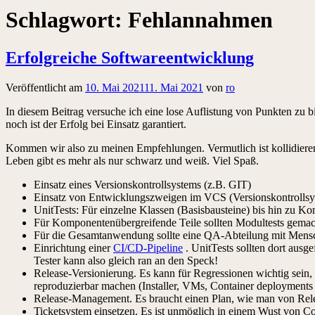
Schlagwort:
Fehlannahmen
Erfolgreiche Softwareentwicklung
Veröffentlicht am
10. Mai 2021
11. Mai 2021
von
ro
In diesem Beitrag versuche ich eine lose Auflistung von Punkten zu bi
noch ist der Erfolg bei Einsatz garantiert.
Kommen wir also zu meinen Empfehlungen. Vermutlich ist kollidieren 
Leben gibt es mehr als nur schwarz und weiß. Viel Spaß.
Einsatz eines Versionskontrollsystems (z.B. GIT)
Einsatz von Entwicklungszweigen im VCS (Versionskontrollsy
UnitTests: Für einzelne Klassen (Basisbausteine) bis hin zu K
Für Komponentenübergreifende Teile sollten Modultests gemach
Für die Gesamtanwendung sollte eine QA-Abteilung mit Mensche
Einrichtung einer
CI/CD-Pipeline
. UnitTests sollten dort ausg
Tester kann also gleich ran an den Speck!
Release-Versionierung. Es kann für Regressionen wichtig sein,
reproduzierbar machen (Installer, VMs, Container deployments 
Release-Management. Es braucht einen Plan, wie man von Rel
Ticketsystem einsetzen. Es ist unmöglich in einem Wust von C