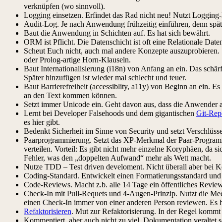
verknüpfen (wo sinnvoll).
Logging einsetzen. Erfindet das Rad nicht neu! Nutzt Logging
Audit-Log. Je nach Anwendung frühzeitig einführen, denn späte
Baut die Anwendung in Schichten auf. Es hat sich bewährt.
ORM ist Pflicht. Die Datenschicht ist oft eine Relationale 
Scheut Euch nicht, auch mal andere Konzepte auszuprobieren. S
oder Prolog-artige Horn-Klauseln.
Baut Internationalisierung (i18n) von Anfang an ein. Das schärf
Später hinzufügen ist wieder mal schlecht und teuer.
Baut Barrierefreiheit (accessiblity, a11y) von Beginn an ein. 
an den Text kommen können.
Setzt immer Unicode ein. Geht davon aus, dass die Anwender 
Lernt bei Developer Falsehoods und dem gigantischen
Git-Rep
es hier gibt.
Bedenkt Sicherheit im Sinne von Security und setzt Verschlüsse
Paarprogrammierung. Setzt das XP-Merkmal der Paar-Programm
verteilen. Vorteil: Es gibt nicht mehr einzelne Koryphäen, da 
Fehler, was den „doppelten Aufwand“ mehr als Wett macht.
Nutze TDD – Test driven develoment. Nicht überall aber bei 
Coding-Standard. Entwickelt einen Formatierungsstandard und
Code-Reviews. Macht z.b. alle 14 Tage ein öffentliches Review
Check-In mit Pull-Requets und 4-Augen-Prinzip. Nutzt die Mec
einen Check-In immer von einer anderen Person reviewen. Es h
Refaktorisieren
. Mut zur Refaktorisierung. In der Regel kommt
Kommentiert, aber auch nicht zu viel. Dokumentation veraltet 