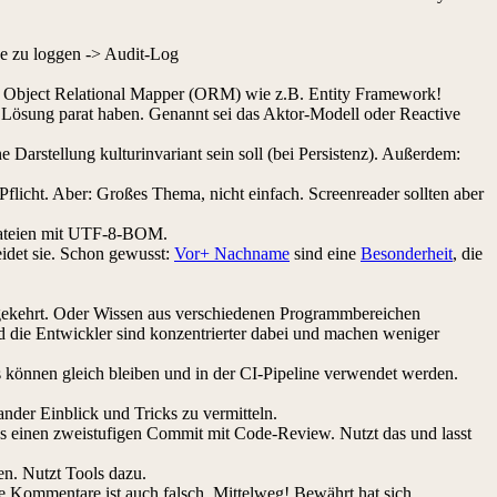
ge zu loggen -> Audit-Log
m Object Relational Mapper (ORM) wie z.B. Entity Framework!
e Lösung parat haben. Genannt sei das Aktor-Modell oder Reactive
e Darstellung kulturinvariant sein soll (bei Persistenz). Außerdem:
Pflicht. Aber: Großes Thema, nicht einfach. Screenreader sollten aber
 Dateien mit UTF-8-BOM.
idet sie. Schon gewusst:
Vor+ Nachname
sind eine
Besonderheit
, die
gekehrt. Oder Wissen aus verschiedenen Programmbereichen
nd die Entwickler sind konzentrierter dabei und machen weniger
können gleich bleiben und in der CI-Pipeline verwendet werden.
nder Einblick und Tricks zu vermitteln.
es einen zweistufigen Commit mit Code-Review. Nutzt das und lasst
en. Nutzt Tools dazu.
e Kommentare ist auch falsch. Mittelweg! Bewährt hat sich,