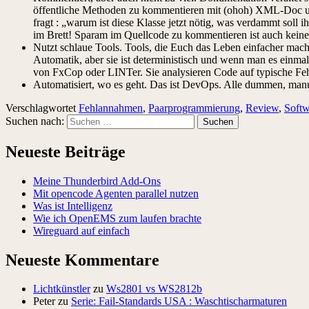
öffentliche Methoden zu kommentieren mit (ohoh) XML-Doc und 
fragt : „warum ist diese Klasse jetzt nötig, was verdammt soll i
im Brett! Sparam im Quellcode zu kommentieren ist auch keine g
Nutzt schlaue Tools. Tools, die Euch das Leben einfacher mach
Automatik, aber sie ist deterministisch und wenn man es einmal 
von FxCop oder LINTer. Sie analysieren Code auf typische Feh
Automatisiert, wo es geht. Das ist DevOps. Alle dummen, manue
Verschlagwortet
Fehlannahmen
,
Paarprogrammierung
,
Review
,
Softw
Suchen nach:
Neueste Beiträge
Meine Thunderbird Add-Ons
Mit opencode Agenten parallel nutzen
Was ist Intelligenz
Wie ich OpenEMS zum laufen brachte
Wireguard auf einfach
Neueste Kommentare
Lichtkünstler
zu
Ws2801 vs WS2812b
Peter
zu
Serie: Fail-Standards USA : Waschtischarmaturen