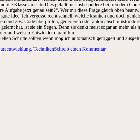
die Klasse an sich. Dies gefällt mir insbesondere bei fremdem Code,
hre Aufgabe jetzt genau sein?“. Wer mir diese Frage gleich oben beantwor
ute Idee. Ich vergesse recht schnell, welche kranken und doch geniale
en und z.B. Code überprüfen, generieren oder automatisch umstrukturie
gelernt hat, ist sie ein Segen. Denn sie denkt meist sogar an mehr, al
ler und weisen Entwickler darauf hin.
llen Schritte sollten wenn möglich automatisch getriggert und ausgef
areentwicklung
,
Techniken
Schreib einen Kommentar