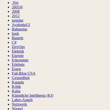
.Net
2005/6
2008
2012
angular
AvaloniaUI
Bahnreise
bash
Basteln
C#
DevOps
Elektrik
Energie
Erkenntnis
Erlebnis
Essen
Fail-Blog USA
Gesundheit
Kanada
Kritik
Kuba
Künstilche Intelligenz (KI)
Laber-Angeb
Netzwerk
Nörgel