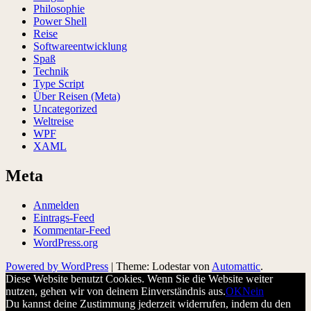
Philosophie
Power Shell
Reise
Softwareentwicklung
Spaß
Technik
Type Script
Über Reisen (Meta)
Uncategorized
Weltreise
WPF
XAML
Meta
Anmelden
Eintrags-Feed
Kommentar-Feed
WordPress.org
Powered by WordPress
|
Theme: Lodestar von
Automattic
.
Diese Website benutzt Cookies. Wenn Sie die Website weiter
nutzen, gehen wir von deinem Einverständnis aus.
OK
Nein
Du kannst deine Zustimmung jederzeit widerrufen, indem du den