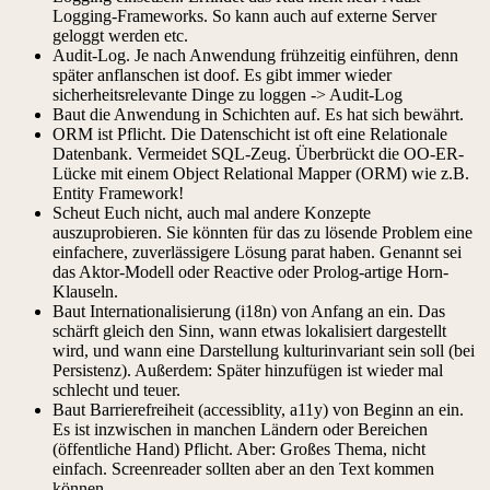
Logging-Frameworks. So kann auch auf externe Server
geloggt werden etc.
Audit-Log. Je nach Anwendung frühzeitig einführen, denn
später anflanschen ist doof. Es gibt immer wieder
sicherheitsrelevante Dinge zu loggen -> Audit-Log
Baut die Anwendung in Schichten auf. Es hat sich bewährt.
ORM ist Pflicht. Die Datenschicht ist oft eine Relationale
Datenbank. Vermeidet SQL-Zeug. Überbrückt die OO-ER-
Lücke mit einem Object Relational Mapper (ORM) wie z.B.
Entity Framework!
Scheut Euch nicht, auch mal andere Konzepte
auszuprobieren. Sie könnten für das zu lösende Problem eine
einfachere, zuverlässigere Lösung parat haben. Genannt sei
das Aktor-Modell oder Reactive oder Prolog-artige Horn-
Klauseln.
Baut Internationalisierung (i18n) von Anfang an ein. Das
schärft gleich den Sinn, wann etwas lokalisiert dargestellt
wird, und wann eine Darstellung kulturinvariant sein soll (bei
Persistenz). Außerdem: Später hinzufügen ist wieder mal
schlecht und teuer.
Baut Barrierefreiheit (accessiblity, a11y) von Beginn an ein.
Es ist inzwischen in manchen Ländern oder Bereichen
(öffentliche Hand) Pflicht. Aber: Großes Thema, nicht
einfach. Screenreader sollten aber an den Text kommen
können.