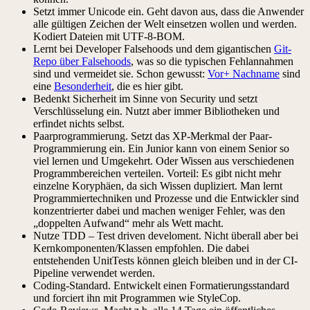
Setzt immer Unicode ein. Geht davon aus, dass die Anwender
alle gültigen Zeichen der Welt einsetzen wollen und werden.
Kodiert Dateien mit UTF-8-BOM.
Lernt bei Developer Falsehoods und dem gigantischen
Git-
Repo über Falsehoods
, was so die typischen Fehlannahmen
sind und vermeidet sie. Schon gewusst:
Vor+ Nachname
sind
eine
Besonderheit
, die es hier gibt.
Bedenkt Sicherheit im Sinne von Security und setzt
Verschlüsselung ein. Nutzt aber immer Bibliotheken und
erfindet nichts selbst.
Paarprogrammierung. Setzt das XP-Merkmal der Paar-
Programmierung ein. Ein Junior kann von einem Senior so
viel lernen und Umgekehrt. Oder Wissen aus verschiedenen
Programmbereichen verteilen. Vorteil: Es gibt nicht mehr
einzelne Koryphäen, da sich Wissen dupliziert. Man lernt
Programmiertechniken und Prozesse und die Entwickler sind
konzentrierter dabei und machen weniger Fehler, was den
„doppelten Aufwand“ mehr als Wett macht.
Nutze TDD – Test driven develoment. Nicht überall aber bei
Kernkomponenten/Klassen empfohlen. Die dabei
entstehenden UnitTests können gleich bleiben und in der CI-
Pipeline verwendet werden.
Coding-Standard. Entwickelt einen Formatierungsstandard
und forciert ihn mit Programmen wie StyleCop.