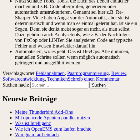
Nutzt schlaue Tools. Tools, die Euch das Leben einfacher
machen und z.B. Code überprüfen, generieren oder
automatisch umstrukturieren. Genannt sei hier z.B. Re-
Sharper. Viele haben Angst vor der Automatik, aber sie ist
deterministisch und wenn man es einmal gelernt hat, ist sie ein
Segen. Denn sie denkt meist sogar an mehr, als man selbst.
Dazu gehören auch Analysetools, wie z.B. der Nachfolger
von FxCop oder LINTer. Sie analysieren Code auf typische
Fehler und weisen Entwickler darauf hin.
Automatisiert, wo es geht. Das ist DevOps. Alle dummen,
manuellen Schritte sollten wenn möglich automatisch
getriggert und ausgeführt werden.
Verschlagwortet
Fehlannahmen
,
Paarprogrammierung
,
Review
,
Softwareentwicklung
,
Techniken
Schreib einen Kommentar
Suchen nach:
Neueste Beiträge
Meine Thunderbird Add-Ons
Mit opencode Agenten parallel nutzen
Was ist Intelligenz
Wie ich OpenEMS zum laufen brachte
Wireguard auf einfach