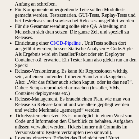
Anfang an schreiben.
Für Komponentenübergreifende Teile sollten Modultests
gemacht werden. Testszenarien. GUI-Tests, Replay-Tests und
bei Testreleases und sowieso bei Releases ausgeführt werden.
Für die Gesamtanwendung sollte eine QA-Abteilung mit
Menschen sich dran setzen. Die ganze Zeit und speziell zu
Releases.
Einrichtung einer
CI/CD-Pipeline
. UnitTests sollten dort
ausgeführt werden, besser: Statische Analysen + Code-Style.
Als Ergebnis wird ein Installer/Paket oder ein Deployter
Container o.ä. erwartet. Ein Tester kann also gleich ran an den
Speck!
Release-Versionierung. Es kann für Regressionen wichtig
sein, auf einen laufenden früheren Stand zurückzugehen.
Also: „War das früher auch schon kaputt, oder ist das neu?“.
Daher: Setups reproduzierbar machen (Installer, VMs,
Container deployments etc.)
Release-Management. Es braucht einen Plan, wie man von
Release zu Release kommt und wie ältere gepflegt werden
und welche Merkmale „gemerged“ werden.
Ticketsystem einsetzen. Es ist unmöglich in einem Wust von
Code und Information den Überblick zu behalten. Aufgaben
müssen verwaltet werden. Tickets immer mit Commits im
Versionskontrollsystem verknüpfen (wo sinnvoll).
Logging einsetzen. Erfindet das Rad nicht neu! Nutzt