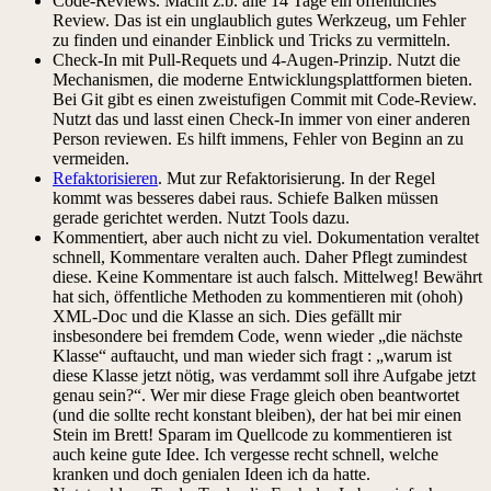
Code-Reviews. Macht z.b. alle 14 Tage ein öffentliches
Review. Das ist ein unglaublich gutes Werkzeug, um Fehler
zu finden und einander Einblick und Tricks zu vermitteln.
Check-In mit Pull-Requets und 4-Augen-Prinzip. Nutzt die
Mechanismen, die moderne Entwicklungsplattformen bieten.
Bei Git gibt es einen zweistufigen Commit mit Code-Review.
Nutzt das und lasst einen Check-In immer von einer anderen
Person reviewen. Es hilft immens, Fehler von Beginn an zu
vermeiden.
Refaktorisieren
. Mut zur Refaktorisierung. In der Regel
kommt was besseres dabei raus. Schiefe Balken müssen
gerade gerichtet werden. Nutzt Tools dazu.
Kommentiert, aber auch nicht zu viel. Dokumentation veraltet
schnell, Kommentare veralten auch. Daher Pflegt zumindest
diese. Keine Kommentare ist auch falsch. Mittelweg! Bewährt
hat sich, öffentliche Methoden zu kommentieren mit (ohoh)
XML-Doc und die Klasse an sich. Dies gefällt mir
insbesondere bei fremdem Code, wenn wieder „die nächste
Klasse“ auftaucht, und man wieder sich fragt : „warum ist
diese Klasse jetzt nötig, was verdammt soll ihre Aufgabe jetzt
genau sein?“. Wer mir diese Frage gleich oben beantwortet
(und die sollte recht konstant bleiben), der hat bei mir einen
Stein im Brett! Sparam im Quellcode zu kommentieren ist
auch keine gute Idee. Ich vergesse recht schnell, welche
kranken und doch genialen Ideen ich da hatte.