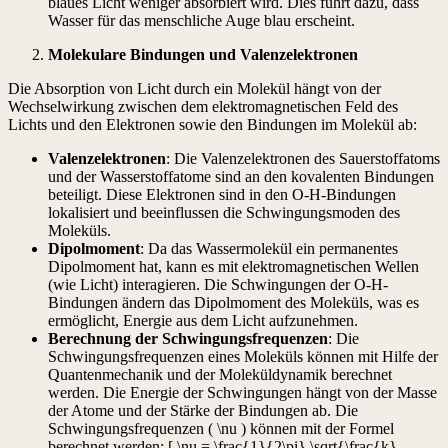
blaues Licht weniger absorbiert wird. Dies führt dazu, dass
Wasser für das menschliche Auge blau erscheint.
Molekulare Bindungen und Valenzelektronen
Die Absorption von Licht durch ein Molekül hängt von der
Wechselwirkung zwischen dem elektromagnetischen Feld des
Lichts und den Elektronen sowie den Bindungen im Molekül ab:
Valenzelektronen
: Die Valenzelektronen des Sauerstoffatoms
und der Wasserstoffatome sind an den kovalenten Bindungen
beteiligt. Diese Elektronen sind in den O-H-Bindungen
lokalisiert und beeinflussen die Schwingungsmoden des
Moleküls.
Dipolmoment
: Da das Wassermolekül ein permanentes
Dipolmoment hat, kann es mit elektromagnetischen Wellen
(wie Licht) interagieren. Die Schwingungen der O-H-
Bindungen ändern das Dipolmoment des Moleküls, was es
ermöglicht, Energie aus dem Licht aufzunehmen.
Berechnung der Schwingungsfrequenzen
: Die
Schwingungsfrequenzen eines Moleküls können mit Hilfe der
Quantenmechanik und der Moleküldynamik berechnet
werden. Die Energie der Schwingungen hängt von der Masse
der Atome und der Stärke der Bindungen ab. Die
Schwingungsfrequenzen ( \nu ) können mit der Formel
berechnet werden: [ \nu = \frac{1}{2\pi} \sqrt{\frac{k}