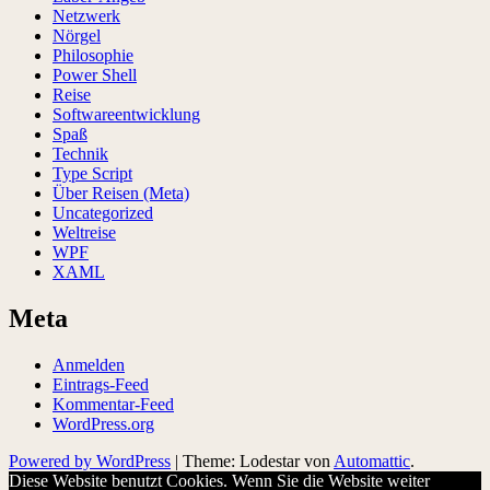
Netzwerk
Nörgel
Philosophie
Power Shell
Reise
Softwareentwicklung
Spaß
Technik
Type Script
Über Reisen (Meta)
Uncategorized
Weltreise
WPF
XAML
Meta
Anmelden
Eintrags-Feed
Kommentar-Feed
WordPress.org
Powered by WordPress
|
Theme: Lodestar von
Automattic
.
Diese Website benutzt Cookies. Wenn Sie die Website weiter