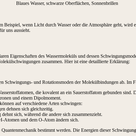
Blaues Wasser, schwarze Oberflächen, Sonnenbrillen
um Beispiel, wenn Licht durch Wasser oder die Atmosphäre geht, wird ein
ür uns aussieht.
kularen Eigenschaften des Wassermoleküls und dessen Schwingungsmod
lekülschwingungen zusammen. Hier ist eine detaillierte Erklärung:
den Schwingungs- und Rotationsmoden der Molekülbindungen ab. Im Fa
sserstoffatomen, die kovalent an ein Sauerstoffatom gebunden sind. Di
ektronen und einem Dipolmoment.
können auf verschiedene Arten schwingen:
n dehnen sich gleichzeitig.
 dehnt sich, während die andere sich zusammenzieht.
 H-Atomen und dem O-Atom ändern sich.
e Quantenmechanik bestimmt werden. Die Energien dieser Schwingungen