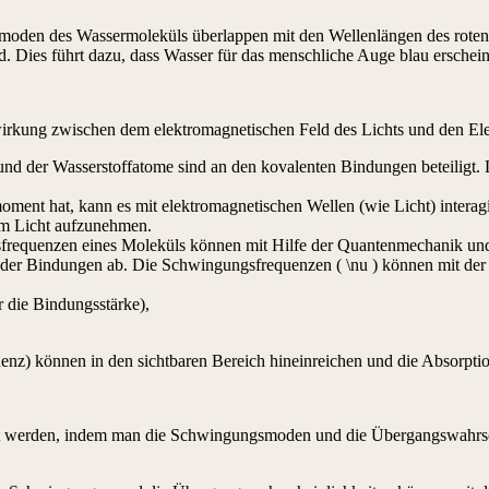
oden des Wassermoleküls überlappen mit den Wellenlängen des roten L
d. Dies führt dazu, dass Wasser für das menschliche Auge blau erschein
wirkung zwischen dem elektromagnetischen Feld des Lichts und den E
und der Wasserstoffatome sind an den kovalenten Bindungen beteiligt.
oment hat, kann es mit elektromagnetischen Wellen (wie Licht) inter
em Licht aufzunehmen.
frequenzen eines Moleküls können mit Hilfe der Quantenmechanik un
er Bindungen ab. Die Schwingungsfrequenzen ( \nu ) können mit der Fo
r die Bindungsstärke),
nz) können in den sichtbaren Bereich hineinreichen und die Absorptio
net werden, indem man die Schwingungsmoden und die Übergangswahrsch