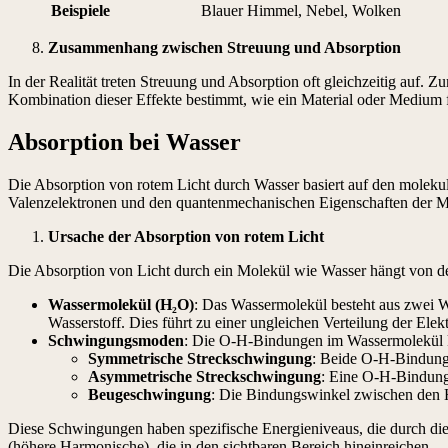
Beispiele
Blauer Himmel, Nebel, Wolken
Zusammenhang zwischen Streuung und Absorption
In der Realität treten Streuung und Absorption oft gleichzeitig auf. Z
Kombination dieser Effekte bestimmt, wie ein Material oder Medium f
Absorption bei Wasser
Die Absorption von rotem Licht durch Wasser basiert auf den mole
Valenzelektronen und den quantenmechanischen Eigenschaften der Mo
Ursache der Absorption von rotem Licht
Die Absorption von Licht durch ein Molekül wie Wasser hängt von 
Wassermolekül (H
₂
O)
: Das Wassermolekül besteht aus zwei Wa
Wasserstoff. Dies führt zu einer ungleichen Verteilung der El
Schwingungsmoden
: Die O-H-Bindungen im Wassermolekül 
Symmetrische Streckschwingung
: Beide O-H-Bindunge
Asymmetrische Streckschwingung
: Eine O-H-Bindung
Beugeschwingung
: Die Bindungswinkel zwischen den
Diese Schwingungen haben spezifische Energieniveaus, die durch di
(höhere Harmonische), die in den sichtbaren Bereich hineinreichen.