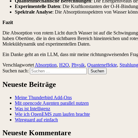
Quantenmechanische Berechnungen
: Die Energieniveaus d
Experimentelle Daten
: Die Kraftkonstanten der O-H-Bindung
Spektrale Analyse
: Die Absorptionsspektren von Wasser könn
Fazit
Die Absorption von rotem Licht durch Wasser ist auf die Schwingu
haben Obertöne, die in den sichtbaren Bereich hineinreichen und rote
Moleküldynamik und experimentellen Daten.
Ein Danke geht an ein LLM, dass mir meine richtungsweisenden Fragen
Verschlagwortet
Absorption
,
H2O
,
Physik
,
Quanteneffekte
,
Strahlun
Suchen nach:
Neueste Beiträge
Meine Thunderbird Add-Ons
Mit opencode Agenten parallel nutzen
Was ist Intelligenz
Wie ich OpenEMS zum laufen brachte
Wireguard auf einfach
Neueste Kommentare