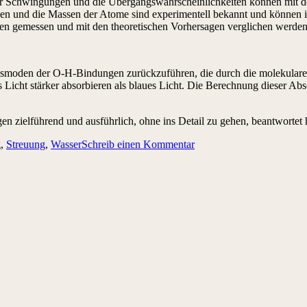
er Schwingungen und die Übergangswahrscheinlichkeiten können mit d
en und die Massen der Atome sind experimentell bekannt und können i
en gemessen und mit den theoretischen Vorhersagen verglichen werden
ngsmoden der O-H-Bindungen zurückzuführen, die durch die molekular
s Licht stärker absorbieren als blaues Licht. Die Berechnung dieser A
 zielführend und ausführlich, ohne ins Detail zu gehen, beantwortet 
g
,
Streuung
,
Wasser
Schreib einen Kommentar