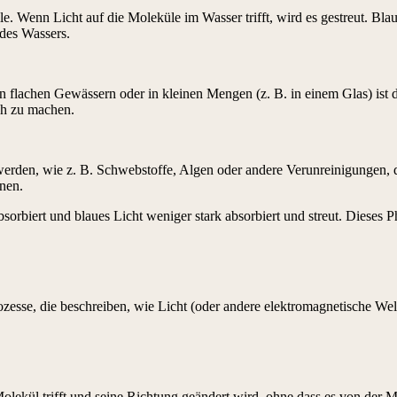
e. Wenn Licht auf die Moleküle im Wasser trifft, wird es gestreut. Blau
 des Wassers.
 In flachen Gewässern oder in kleinen Mengen (z. B. in einem Glas) ist d
ch zu machen.
erden, wie z. B. Schwebstoffe, Algen oder andere Verunreinigungen, di
inen.
bsorbiert und blaues Licht weniger stark absorbiert und streut. Dieses
zesse, die beschreiben, wie Licht (oder andere elektromagnetische Welle
 Molekül trifft und seine Richtung geändert wird, ohne dass es von der M