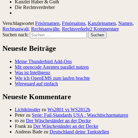
Kanzlei Haber & Guth
Die Rechtsverdreher
Verschlagwortet
Frisörnamen
,
Frisörsalons
,
Kanzleinamen
,
Namen
,
Rechtsanwalt
,
Rechtsanwälte
,
Rechtsverkehr
2 Kommentare
Suchen nach:
Neueste Beiträge
Meine Thunderbird Add-Ons
Mit opencode Agenten parallel nutzen
Was ist Intelligenz
Wie ich OpenEMS zum laufen brachte
Wireguard auf einfach
Neueste Kommentare
Lichtkünstler
zu
Ws2801 vs WS2812b
Peter
zu
Serie: Fail-Standards USA : Waschtischarmaturen
ro
zu
Der Wäscheständer an der Decke
Frank
zu
Der Wäscheständer an der Decke
Andreas Bade
zu
Deutschland deine Tankstellen