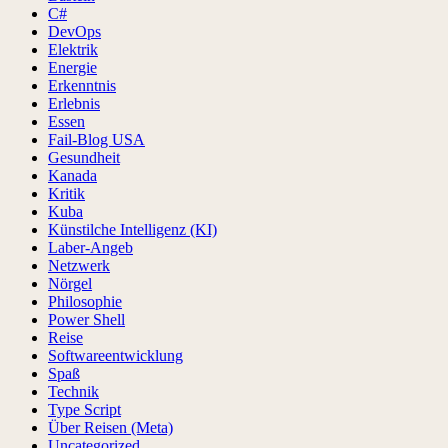
C#
DevOps
Elektrik
Energie
Erkenntnis
Erlebnis
Essen
Fail-Blog USA
Gesundheit
Kanada
Kritik
Kuba
Künstilche Intelligenz (KI)
Laber-Angeb
Netzwerk
Nörgel
Philosophie
Power Shell
Reise
Softwareentwicklung
Spaß
Technik
Type Script
Über Reisen (Meta)
Uncategorized