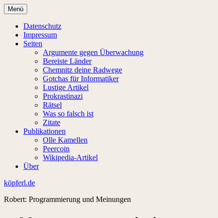
Zum
Menü
Inhalt
springen
Datenschutz
Impressum
Seiten
Argumente gegen Überwachung
Bereiste Länder
Chemnitz deine Radwege
Gotchas für Informatiker
Lustige Artikel
Prokrastinazi
Rätsel
Was so falsch ist
Zitate
Publikationen
Olle Kamellen
Peercoin
Wikipedia-Artikel
Über
köpferl.de
Robert: Programmierung und Meinungen