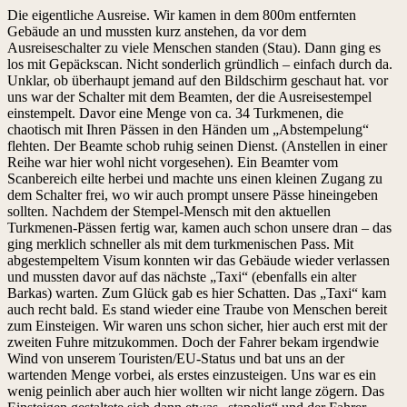
Die eigentliche Ausreise. Wir kamen in dem 800m entfernten
Gebäude an und mussten kurz anstehen, da vor dem
Ausreiseschalter zu viele Menschen standen (Stau). Dann ging es
los mit Gepäckscan. Nicht sonderlich gründlich – einfach durch da.
Unklar, ob überhaupt jemand auf den Bildschirm geschaut hat. vor
uns war der Schalter mit dem Beamten, der die Ausreisestempel
einstempelt. Davor eine Menge von ca. 34 Turkmenen, die
chaotisch mit Ihren Pässen in den Händen um „Abstempelung“
flehten. Der Beamte schob ruhig seinen Dienst. (Anstellen in einer
Reihe war hier wohl nicht vorgesehen). Ein Beamter vom
Scanbereich eilte herbei und machte uns einen kleinen Zugang zu
dem Schalter frei, wo wir auch prompt unsere Pässe hineingeben
sollten. Nachdem der Stempel-Mensch mit den aktuellen
Turkmenen-Pässen fertig war, kamen auch schon unsere dran – das
ging merklich schneller als mit dem turkmenischen Pass. Mit
abgestempeltem Visum konnten wir das Gebäude wieder verlassen
und mussten davor auf das nächste „Taxi“ (ebenfalls ein alter
Barkas) warten. Zum Glück gab es hier Schatten. Das „Taxi“ kam
auch recht bald. Es stand wieder eine Traube von Menschen bereit
zum Einsteigen. Wir waren uns schon sicher, hier auch erst mit der
zweiten Fuhre mitzukommen. Doch der Fahrer bekam irgendwie
Wind von unserem Touristen/EU-Status und bat uns an der
wartenden Menge vorbei, als erstes einzusteigen. Uns war es ein
wenig peinlich aber auch hier wollten wir nicht lange zögern. Das