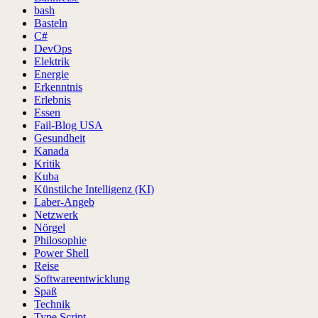
bash
Basteln
C#
DevOps
Elektrik
Energie
Erkenntnis
Erlebnis
Essen
Fail-Blog USA
Gesundheit
Kanada
Kritik
Kuba
Künstilche Intelligenz (KI)
Laber-Angeb
Netzwerk
Nörgel
Philosophie
Power Shell
Reise
Softwareentwicklung
Spaß
Technik
Type Script