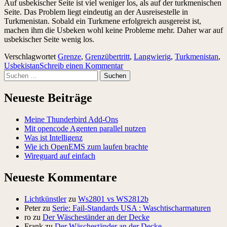
Auf usbekischer Seite ist viel weniger los, als auf der turkmenischen
Seite. Das Problem liegt eindeutig an der Ausreisestelle in
Turkmenistan. Sobald ein Turkmene erfolgreich ausgereist ist,
machen ihm die Usbeken wohl keine Probleme mehr. Daher war auf
usbekischer Seite wenig los.
Verschlagwortet
Grenze
,
Grenzübertritt
,
Langwierig
,
Turkmenistan
,
Usbekistan
Schreib einen Kommentar
Suchen
nach:
Neueste Beiträge
Meine Thunderbird Add-Ons
Mit opencode Agenten parallel nutzen
Was ist Intelligenz
Wie ich OpenEMS zum laufen brachte
Wireguard auf einfach
Neueste Kommentare
Lichtkünstler
zu
Ws2801 vs WS2812b
Peter
zu
Serie: Fail-Standards USA : Waschtischarmaturen
ro
zu
Der Wäscheständer an der Decke
Frank
zu
Der Wäscheständer an der Decke