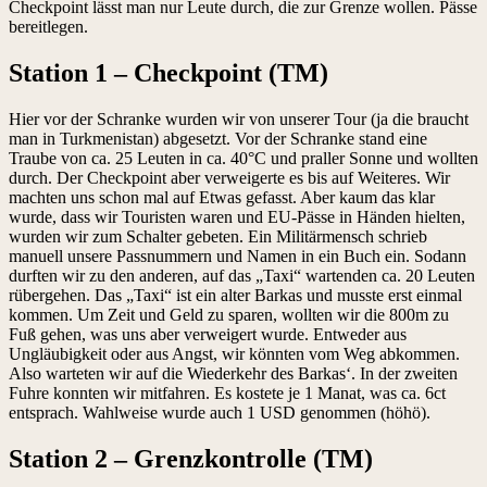
Checkpoint lässt man nur Leute durch, die zur Grenze wollen. Pässe
bereitlegen.
Station 1 – Checkpoint (TM)
Hier vor der Schranke wurden wir von unserer Tour (ja die braucht
man in Turkmenistan) abgesetzt. Vor der Schranke stand eine
Traube von ca. 25 Leuten in ca. 40°C und praller Sonne und wollten
durch. Der Checkpoint aber verweigerte es bis auf Weiteres. Wir
machten uns schon mal auf Etwas gefasst. Aber kaum das klar
wurde, dass wir Touristen waren und EU-Pässe in Händen hielten,
wurden wir zum Schalter gebeten. Ein Militärmensch schrieb
manuell unsere Passnummern und Namen in ein Buch ein. Sodann
durften wir zu den anderen, auf das „Taxi“ wartenden ca. 20 Leuten
rübergehen. Das „Taxi“ ist ein alter Barkas und musste erst einmal
kommen. Um Zeit und Geld zu sparen, wollten wir die 800m zu
Fuß gehen, was uns aber verweigert wurde. Entweder aus
Ungläubigkeit oder aus Angst, wir könnten vom Weg abkommen.
Also warteten wir auf die Wiederkehr des Barkas‘. In der zweiten
Fuhre konnten wir mitfahren. Es kostete je 1 Manat, was ca. 6ct
entsprach. Wahlweise wurde auch 1 USD genommen (höhö).
Station 2 – Grenzkontrolle (TM)