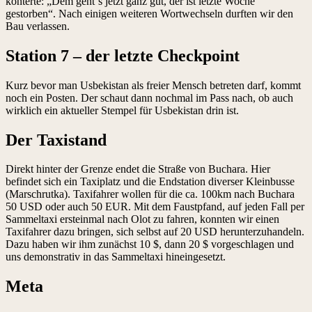
konterte: „Dem geht‘s jetzt ganz gut, der ist letzte Woche
gestorben“. Nach einigen weiteren Wortwechseln durften wir den
Bau verlassen.
Station 7 – der letzte Checkpoint
Kurz bevor man Usbekistan als freier Mensch betreten darf, kommt
noch ein Posten. Der schaut dann nochmal im Pass nach, ob auch
wirklich ein aktueller Stempel für Usbekistan drin ist.
Der Taxistand
Direkt hinter der Grenze endet die Straße von Buchara. Hier
befindet sich ein Taxiplatz und die Endstation diverser Kleinbusse
(Marschrutka). Taxifahrer wollen für die ca. 100km nach Buchara
50 USD oder auch 50 EUR. Mit dem Faustpfand, auf jeden Fall per
Sammeltaxi ersteinmal nach Olot zu fahren, konnten wir einen
Taxifahrer dazu bringen, sich selbst auf 20 USD herunterzuhandeln.
Dazu haben wir ihm zunächst 10 $, dann 20 $ vorgeschlagen und
uns demonstrativ in das Sammeltaxi hineingesetzt.
Meta