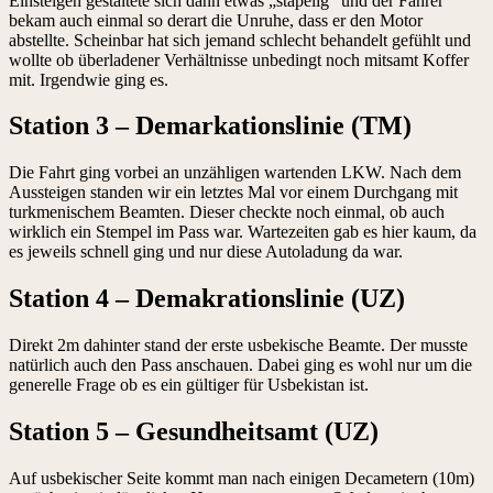
Einsteigen gestaltete sich dann etwas „stapelig“ und der Fahrer
bekam auch einmal so derart die Unruhe, dass er den Motor
abstellte. Scheinbar hat sich jemand schlecht behandelt gefühlt und
wollte ob überladener Verhältnisse unbedingt noch mitsamt Koffer
mit. Irgendwie ging es.
Station 3 – Demarkationslinie (TM)
Die Fahrt ging vorbei an unzähligen wartenden LKW. Nach dem
Aussteigen standen wir ein letztes Mal vor einem Durchgang mit
turkmenischem Beamten. Dieser checkte noch einmal, ob auch
wirklich ein Stempel im Pass war. Wartezeiten gab es hier kaum, da
es jeweils schnell ging und nur diese Autoladung da war.
Station 4 – Demakrationslinie (UZ)
Direkt 2m dahinter stand der erste usbekische Beamte. Der musste
natürlich auch den Pass anschauen. Dabei ging es wohl nur um die
generelle Frage ob es ein gültiger für Usbekistan ist.
Station 5 – Gesundheitsamt (UZ)
Auf usbekischer Seite kommt man nach einigen Decametern (10m)