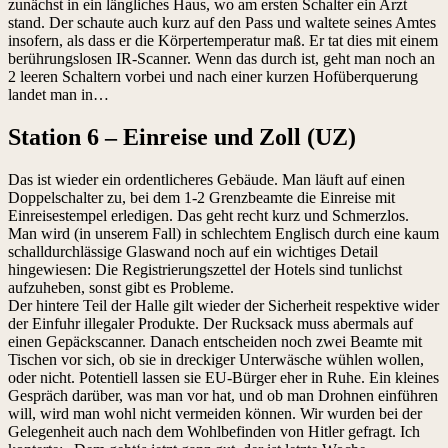
zunächst in ein längliches Haus, wo am ersten Schalter ein Arzt
stand. Der schaute auch kurz auf den Pass und waltete seines Amtes
insofern, als dass er die Körpertemperatur maß. Er tat dies mit einem
berührungslosen IR-Scanner. Wenn das durch ist, geht man noch an
2 leeren Schaltern vorbei und nach einer kurzen Hofüberquerung
landet man in…
Station 6 – Einreise und Zoll (UZ)
Das ist wieder ein ordentlicheres Gebäude. Man läuft auf einen
Doppelschalter zu, bei dem 1-2 Grenzbeamte die Einreise mit
Einreisestempel erledigen. Das geht recht kurz und Schmerzlos.
Man wird (in unserem Fall) in schlechtem Englisch durch eine kaum
schalldurchlässige Glaswand noch auf ein wichtiges Detail
hingewiesen: Die Registrierungszettel der Hotels sind tunlichst
aufzuheben, sonst gibt es Probleme.
Der hintere Teil der Halle gilt wieder der Sicherheit respektive wider
der Einfuhr illegaler Produkte. Der Rucksack muss abermals auf
einen Gepäckscanner. Danach entscheiden noch zwei Beamte mit
Tischen vor sich, ob sie in dreckiger Unterwäsche wühlen wollen,
oder nicht. Potentiell lassen sie EU-Bürger eher in Ruhe. Ein kleines
Gespräch darüber, was man vor hat, und ob man Drohnen einführen
will, wird man wohl nicht vermeiden können. Wir wurden bei der
Gelegenheit auch nach dem Wohlbefinden von Hitler gefragt. Ich