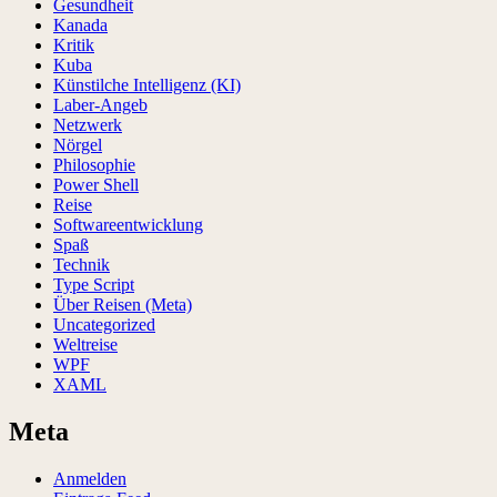
Gesundheit
Kanada
Kritik
Kuba
Künstilche Intelligenz (KI)
Laber-Angeb
Netzwerk
Nörgel
Philosophie
Power Shell
Reise
Softwareentwicklung
Spaß
Technik
Type Script
Über Reisen (Meta)
Uncategorized
Weltreise
WPF
XAML
Meta
Anmelden