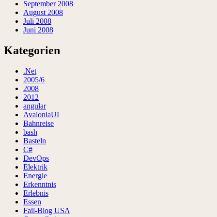
September 2008
August 2008
Juli 2008
Juni 2008
Kategorien
.Net
2005/6
2008
2012
angular
AvaloniaUI
Bahnreise
bash
Basteln
C#
DevOps
Elektrik
Energie
Erkenntnis
Erlebnis
Essen
Fail-Blog USA