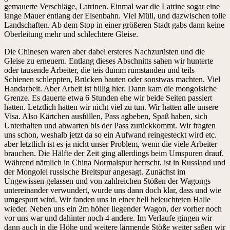
gemauerte Verschläge, Latrinen. Einmal war die Latrine sogar eine
lange Mauer entlang der Eisenbahn. Viel Müll, und dazwischen tolle
Landschaften. Ab dem Stop in einer größeren Stadt gabs dann keine
Oberleitung mehr und schlechtere Gleise.
Die Chinesen waren aber dabei ersteres Nachzurüsten und die
Gleise zu erneuern. Entlang dieses Abschnitts sahen wir hunterte
oder tausende Arbeiter, die teis dumm rumstanden und teils
Schienen schleppten, Brücken bauten oder sonstwas machten. Viel
Handarbeit. Aber Arbeit ist billig hier. Dann kam die mongolsiche
Grenze. Es dauerte etwa 6 Stunden ehe wir beide Seiten passiert
hatten. Letztlich hatten wir nicht viel zu tun. Wir hatten alle unsere
Visa. Also Kärtchen ausfüllen, Pass agbeben, Spaß haben, sich
Unterhalten und abwarten bis der Pass zurückkommt. Wir fragten
uns schon, weshalb jetzt da so ein Aufwand reingesteckt wird etc.
aber letztlich ist es ja nicht unser Problem, wenn die viele Arbeiter
brauchen. Die Hälfte der Zeit ging allerdings beim Umspuren drauf.
Während nämlich in China Normalspur herrscht, ist in Russland und
der Mongolei russische Breitspur angesagt. Zunächst im
Ungewissen gelassen und von zahlreichen Stößen der Wagongs
untereinander verwundert, wurde uns dann doch klar, dass und wie
umgespurt wird. Wir fanden uns in einer hell beleuchteten Halle
wieder. Neben uns ein 2m höher liegender Wagon, der vorher noch
vor uns war und dahinter noch 4 andere. Im Verlaufe gingen wir
dann auch in die Höhe und weitere lärmende Stöße weiter saßen wir