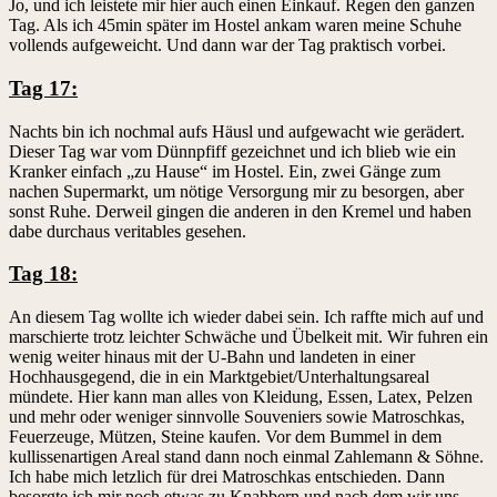
Jo, und ich leistete mir hier auch einen Einkauf. Regen den ganzen
Tag. Als ich 45min später im Hostel ankam waren meine Schuhe
vollends aufgeweicht. Und dann war der Tag praktisch vorbei.
Tag 17:
Nachts bin ich nochmal aufs Häusl und aufgewacht wie gerädert.
Dieser Tag war vom Dünnpfiff gezeichnet und ich blieb wie ein
Kranker einfach „zu Hause“ im Hostel. Ein, zwei Gänge zum
nachen Supermarkt, um nötige Versorgung mir zu besorgen, aber
sonst Ruhe. Derweil gingen die anderen in den Kremel und haben
dabe durchaus veritables gesehen.
Tag 18:
An diesem Tag wollte ich wieder dabei sein. Ich raffte mich auf und
marschierte trotz leichter Schwäche und Übelkeit mit. Wir fuhren ein
wenig weiter hinaus mit der U-Bahn und landeten in einer
Hochhausgegend, die in ein Marktgebiet/Unterhaltungsareal
mündete. Hier kann man alles von Kleidung, Essen, Latex, Pelzen
und mehr oder weniger sinnvolle Souveniers sowie Matroschkas,
Feuerzeuge, Mützen, Steine kaufen. Vor dem Bummel in dem
kullissenartigen Areal stand dann noch einmal Zahlemann & Söhne.
Ich habe mich letzlich für drei Matroschkas entschieden. Dann
besorgte ich mir noch etwas zu Knabbern und nach dem wir uns