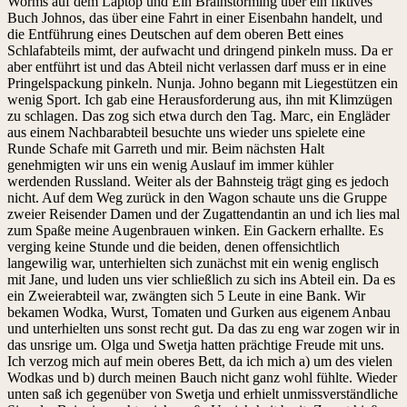
Worms auf dem Laptop und Ein Brainstorming über ein fiktives
Buch Johnos, das über eine Fahrt in einer Eisenbahn handelt, und
die Entführung eines Deutschen auf dem oberen Bett eines
Schlafabteils mimt, der aufwacht und dringend pinkeln muss. Da er
aber entführt ist und das Abteil nicht verlassen darf muss er in eine
Pringelspackung pinkeln. Nunja. Johno begann mit Liegestützen ein
wenig Sport. Ich gab eine Herausforderung aus, ihn mit Klimzügen
zu schlagen. Das zog sich etwa durch den Tag. Marc, ein Engläder
aus einem Nachbarabteil besuchte uns wieder uns spielete eine
Runde Schafe mit Garreth und mir. Beim nächsten Halt
genehmigten wir uns ein wenig Auslauf im immer kühler
werdenden Russland. Weiter als der Bahnsteig trägt ging es jedoch
nicht. Auf dem Weg zurück in den Wagon schaute uns die Gruppe
zweier Reisender Damen und der Zugattendantin an und ich lies mal
zum Spaße meine Augenbrauen winken. Ein Gackern erhallte. Es
verging keine Stunde und die beiden, denen offensichtlich
langewilig war, unterhielten sich zunächst mit ein wenig englisch
mit Jane, und luden uns vier schließlich zu sich ins Abteil ein. Da es
ein Zweierabteil war, zwängten sich 5 Leute in eine Bank. Wir
bekamen Wodka, Wurst, Tomaten und Gurken aus eigenem Anbau
und unterhielten uns sonst recht gut. Da das zu eng war zogen wir in
das unsrige um. Olga und Swetja hatten prächtige Freude mit uns.
Ich verzog mich auf mein oberes Bett, da ich mich a) um des vielen
Wodkas und b) durch meinen Bauch nicht ganz wohl fühlte. Wieder
unten saß ich gegenüber von Swetja und erhielt unmissverständliche