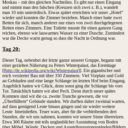
Moskau – mit den gleichen Nachteilen. Es gibt nur einen Eingang
und nimmt man den falschen (Kreuzen sich zwei z. B.), wandelt
man 10 min unterirdisch. Etwas später erreichten wir unser „Hotel“
wieder und konnten die Zimmer beziehen. Manch einer hatte zwei
Betten für sich, manch anderer nur eines von zwei durchgelegenen
Betten eines Zimmers. Eine Toilette musste für einen ganzen Gang
reichen, ebenso wie lauwarmes Wasser zu einer Dusche. Zumindest
war die Decke warm genug so dass die Nacht in Ordnung war.
Tag 20:
Dieser Tag, nebenbei der letzte ganze unserer Gruppe, begann mit
einer gezielten Näherung zu Peters Winterpalast, das Eremitage
[[
http://de.wikipedia.org/wiki/Winterpalast
]]. Ein gigantischer und
reich verzierter Bau mit über 350 Zimmern. Viel Vorplatz und Gold
an Gebäuden und eine lange Schlange im letzten Hof beim Eingang.
Angeblich hatten wir Glück, denn sonst ging die Schlange bis vors
Tor. Tatsächlich hatten wir aber Pech. Denn durch unser spätes
Kommen sind wir die ca. zweite Tranche gewesen, die vor
„Überfülltem“ Gebäude standen. Wir durften daher zweimal warten,
auf dass genügend Leute hinaus gingen und sie wieder weitere
Leute hineinließen. Teuer wars, aber für die verbleibenden drei
Stunden, die wir uns nahmen, konnten wir unsere Sinne überreizen.
Etwa 300 Räume mit teils unglaublicher Ausstattung von Boden
über Möbel, Wände, Decken und Ausstellungsgegenständen/Bildern