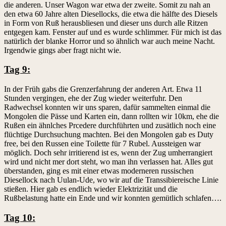
die anderen. Unser Wagon war etwa der zweite. Somit zu nah an
den etwa 60 Jahre alten Diesellocks, die etwa die hälfte des Diesels
in Form von Ruß herausbliesen und dieser uns durch alle Ritzen
entgegen kam. Fenster auf und es wurde schlimmer. Für mich ist das
natürlich der blanke Horror und so ähnlich war auch meine Nacht.
Irgendwie gings aber fragt nicht wie.
Tag 9:
In der Früh gabs die Grenzerfahrung der anderen Art. Etwa 11
Stunden vergingen, ehe der Zug wieder weiterfuhr. Den
Radwechsel konnten wir uns sparen, dafür sammelten einmal die
Mongolen die Pässe und Karten ein, dann rollten wir 10km, ehe die
Rußen ein ähnlches Prcedere durchführten und zusätlich noch eine
flüchtige Durchsuchung machten. Bei den Mongolen gab es Duty
free, bei den Russen eine Toilette für 7 Rubel. Aussteigen war
möglich. Doch sehr irritierend ist es, wenn der Zug umherrangiert
wird und nicht mer dort steht, wo man ihn verlassen hat. Alles gut
überstanden, ging es mit einer etwas moderneren russischen
Diesellock nach Uulan-Ude, wo wir auf die Transsibiereische Linie
stießen. Hier gab es endlich wieder Elektrizität und die
Rußbelastung hatte ein Ende und wir konnten gemütlich schlafen….
Tag 10: