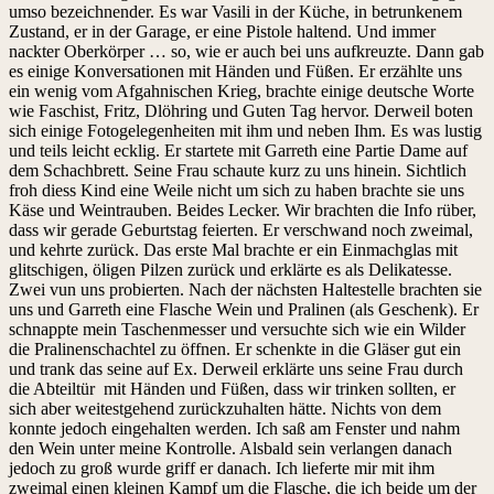
umso bezeichnender. Es war Vasili in der Küche, in betrunkenem
Zustand, er in der Garage, er eine Pistole haltend. Und immer
nackter Oberkörper … so, wie er auch bei uns aufkreuzte. Dann gab
es einige Konversationen mit Händen und Füßen. Er erzählte uns
ein wenig vom Afgahnischen Krieg, brachte einige deutsche Worte
wie Faschist, Fritz, Dlöhring und Guten Tag hervor. Derweil boten
sich einige Fotogelegenheiten mit ihm und neben Ihm. Es was lustig
und teils leicht ecklig. Er startete mit Garreth eine Partie Dame auf
dem Schachbrett. Seine Frau schaute kurz zu uns hinein. Sichtlich
froh diess Kind eine Weile nicht um sich zu haben brachte sie uns
Käse und Weintrauben. Beides Lecker. Wir brachten die Info rüber,
dass wir gerade Geburtstag feierten. Er verschwand noch zweimal,
und kehrte zurück. Das erste Mal brachte er ein Einmachglas mit
glitschigen, öligen Pilzen zurück und erklärte es als Delikatesse.
Zwei vun uns probierten. Nach der nächsten Haltestelle brachten sie
uns und Garreth eine Flasche Wein und Pralinen (als Geschenk). Er
schnappte mein Taschenmesser und versuchte sich wie ein Wilder
die Pralinenschachtel zu öffnen. Er schenkte in die Gläser gut ein
und trank das seine auf Ex. Derweil erklärte uns seine Frau durch
die Abteiltür mit Händen und Füßen, dass wir trinken sollten, er
sich aber weitestgehend zurückzuhalten hätte. Nichts von dem
konnte jedoch eingehalten werden. Ich saß am Fenster und nahm
den Wein unter meine Kontrolle. Alsbald sein verlangen danach
jedoch zu groß wurde griff er danach. Ich lieferte mir mit ihm
zweimal einen kleinen Kampf um die Flasche, die ich beide um der