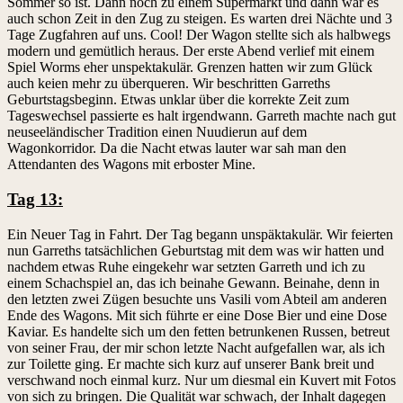
Sommer so ist. Dann noch zu einem Supermarkt und dann war es
auch schon Zeit in den Zug zu steigen. Es warten drei Nächte und 3
Tage Zugfahren auf uns. Cool! Der Wagon stellte sich als halbwegs
modern und gemütlich heraus. Der erste Abend verlief mit einem
Spiel Worms eher unspektakulär. Grenzen hatten wir zum Glück
auch keien mehr zu überqueren. Wir beschritten Garreths
Geburtstagsbeginn. Etwas unklar über die korrekte Zeit zum
Tageswechsel passierte es halt irgendwann. Garreth machte nach gut
neuseeländischer Tradition einen Nuudierun auf dem
Wagonkorridor. Da die Nacht etwas lauter war sah man den
Attendanten des Wagons mit erboster Mine.
Tag 13:
Ein Neuer Tag in Fahrt. Der Tag begann unspäktakulär. Wir feierten
nun Garreths tatsächlichen Geburtstag mit dem was wir hatten und
nachdem etwas Ruhe eingekehr war setzten Garreth und ich zu
einem Schachspiel an, das ich beinahe Gewann. Beinahe, denn in
den letzten zwei Zügen besuchte uns Vasili vom Abteil am anderen
Ende des Wagons. Mit sich führte er eine Dose Bier und eine Dose
Kaviar. Es handelte sich um den fetten betrunkenen Russen, betreut
von seiner Frau, der mir schon letzte Nacht aufgefallen war, als ich
zur Toilette ging. Er machte sich kurz auf unserer Bank breit und
verschwand noch einmal kurz. Nur um diesmal ein Kuvert mit Fotos
von sich zu bringen. Die Qualität war schwach, der Inhalt dagegen