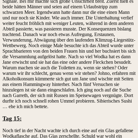
Signale. Bei mir machte sich große Unsichrheit breit. Zuerst hieß es
beide hätten Männer und seien auf einem Urlaubstripp zum
schwarzen Meer. Irgendwann hatte dann nur die eine einen Mann
und nur noch sie Kinder. Wie auch immer. Die Unterhaltung verlief
weiter feucht fröhlich mit weniger Leuten, während in dem anderen
Abteil passierte, was passieren musste. Der Konsequenzen bislang
trachtend. Danach war noch etwas Aufregung, Erstaunen,
Verwunderung, Abwägung über den laufenden Klimzug-Liegestütz-
Wettbewerg. Noch einige Male besuchte ich das Abteil wurde unter
Sprachbarieren von den beiden Frauen hin und her buchsiert bis sich
die Versammlung aufgelöst hatte. Nach so viel Wodka hat es dann
Jane erwischt und sie hat das eine oder andere Fleckchen besudelt.
Warum machen sie auch die Toiletten zu, wenn sie stehen? Oder
warum wir ihr schlecht, genau wenn wir stehen? Johno, erfahren mit
Alkoholkonsum kümmerte sich gut um Jane und wischte mit Seiten
aus einem Hammingway hinterher. Nach fünf Versuchen sie
hinzulegen ist sie dann eingeschlafen. Ich ging noch auf die Suche
nach Garreth, der sich mit Russen im Speisewagen vergnügte. Dort
durfte ich noch schnell rohen Ummel probieren. Sibierisches Sushi
… ehe ich mich bettete.
Tag 15:
Noch tief in der Nacht wachte ich durch eine auf ein Glas gefallene
Wodkaflasche auf. Das Glas zerschellte. Schuld war wohl ein