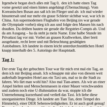
Irgendwie began doch alles mit Tag 0, den ich hatte einen Tag
vorne gesetzt und einen hinten angehängt (Übernachtung). Vom
Koreanischen Busan aus saß ich im Flieger und als ich mal wieder
hinuntersah und nur mehr ein graue Schleier sichtbar war, war ich in
China. Am supermodernen Flughafen von Beijing (es war gerade
die Olympiade vorbei) stieg ich aus und folgte den Massen bis nach
draußen. Da drüben bauten sie gerade die Regstrier-Compis ab. Und
da am Ausgang – ha da steht ja mein Name. Eine halbe Stunde im
Privattaxi lag vor mir. Vorbei an grauen Kraftwerken, über breit
ausgebaute, recht leere und mit Beleuchtung gesättigten
Autobahnen. Ich landete in einem leicht unterdurchsnittlichen Hotel
knapp innerhalb des 5. Autorings der Hauptstadt.
Tag 1:
Der erste Tag der gebuchten Tour war für mich erst mal ein Tag, an
dem ich mir Beijing ansah. Ich schnappte mir also von diesem weit
außerhalb liegenden Hotel aus ein Taxi um, mal so in die Stadt zu
fahren. Wo färt man wohl hin? Also mal Tian-amen. Als wir an einer
Ampel hielten und Menschenmassen in einer Mauer verschwanden
und zudem noch eine U-Bahnstation da war, stoppte ich die
Unternehmung kurzerhand und verließ das Taxi. Ich liebe diese
unorganisierten Dinge. Ich landete am Tian Tan, dem Tempel des
Himmels(), einer DER Sehenswürdigkeiten. Er ist auch groß genug!