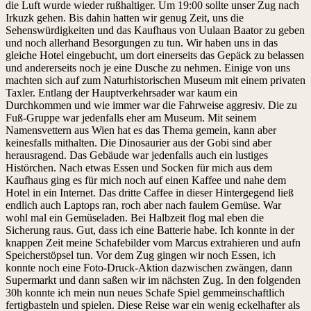
die Luft wurde wieder rußhaltiger. Um 19:00 sollte unser Zug nach
Irkuzk gehen. Bis dahin hatten wir genug Zeit, uns die
Sehenswürdigkeiten und das Kaufhaus von Uulaan Baator zu geben
und noch allerhand Besorgungen zu tun. Wir haben uns in das
gleiche Hotel eingebucht, um dort einerseits das Gepäck zu belassen
und andererseits noch je eine Dusche zu nehmen. Einige von uns
machten sich auf zum Naturhistorischen Museum mit einem privaten
Taxler. Entlang der Hauptverkehrsader war kaum ein
Durchkommen und wie immer war die Fahrweise aggresiv. Die zu
Fuß-Gruppe war jedenfalls eher am Museum. Mit seinem
Namensvettern aus Wien hat es das Thema gemein, kann aber
keinesfalls mithalten. Die Dinosaurier aus der Gobi sind aber
herausragend. Das Gebäude war jedenfalls auch ein lustiges
Histörchen. Nach etwas Essen und Socken für mich aus dem
Kaufhaus ging es für mich noch auf einen Kaffee und nahe dem
Hotel in ein Internet. Das dritte Caffee in dieser Hintergegend ließ
endlich auch Laptops ran, roch aber nach faulem Gemüse. War
wohl mal ein Gemüseladen. Bei Halbzeit flog mal eben die
Sicherung raus. Gut, dass ich eine Batterie habe. Ich konnte in der
knappen Zeit meine Schafebilder vom Marcus extrahieren und aufn
Speicherstöpsel tun. Vor dem Zug gingen wir noch Essen, ich
konnte noch eine Foto-Druck-Aktion dazwischen zwängen, dann
Supermarkt und dann saßen wir im nächsten Zug. In den folgenden
30h konnte ich mein nun neues Schafe Spiel gemmeinschaftlich
fertigbasteln und spielen. Diese Reise war ein wenig eckelhafter als