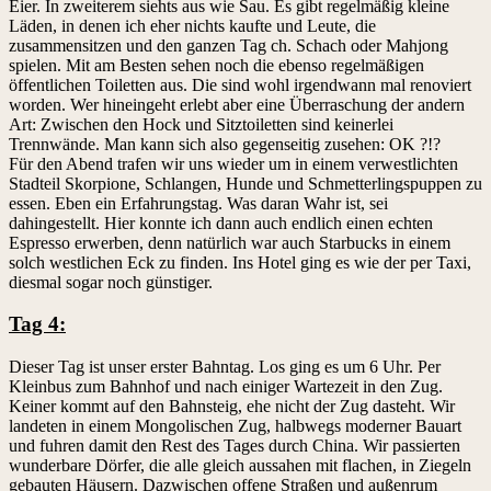
Eier. In zweiterem siehts aus wie Sau. Es gibt regelmäßig kleine
Läden, in denen ich eher nichts kaufte und Leute, die
zusammensitzen und den ganzen Tag ch. Schach oder Mahjong
spielen. Mit am Besten sehen noch die ebenso regelmäßigen
öffentlichen Toiletten aus. Die sind wohl irgendwann mal renoviert
worden. Wer hineingeht erlebt aber eine Überraschung der andern
Art: Zwischen den Hock und Sitztoiletten sind keinerlei
Trennwände. Man kann sich also gegenseitig zusehen: OK ?!?
Für den Abend trafen wir uns wieder um in einem verwestlichten
Stadteil Skorpione, Schlangen, Hunde und Schmetterlingspuppen zu
essen. Eben ein Erfahrungstag. Was daran Wahr ist, sei
dahingestellt. Hier konnte ich dann auch endlich einen echten
Espresso erwerben, denn natürlich war auch Starbucks in einem
solch westlichen Eck zu finden. Ins Hotel ging es wie der per Taxi,
diesmal sogar noch günstiger.
Tag 4:
Dieser Tag ist unser erster Bahntag. Los ging es um 6 Uhr. Per
Kleinbus zum Bahnhof und nach einiger Wartezeit in den Zug.
Keiner kommt auf den Bahnsteig, ehe nicht der Zug dasteht. Wir
landeten in einem Mongolischen Zug, halbwegs moderner Bauart
und fuhren damit den Rest des Tages durch China. Wir passierten
wunderbare Dörfer, die alle gleich aussahen mit flachen, in Ziegeln
gebauten Häusern. Dazwischen offene Straßen und außenrum