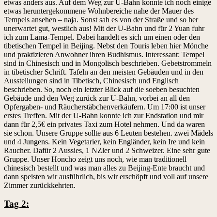
etwas anders aus. Auf dem Weg zur U-Bahn konnte ich noch einige
etwas heruntergekommene Wohnbereiche nahe der Mauer des
Tempels ansehen – naja. Sonst sah es von der Straße und so her
unerwartet gut, westlich aus! Mit der U-Bahn und für 2 Yuan fuhr
ich zum Lama-Tempel. Dabei handelt es sich um einen oder den
tibetischen Tempel in Beijing. Nebst den Touris leben hier Mönche
und praktizieren Anwohner ihren Budhismus. Interessant: Tempel
sind in Chinesisch und in Mongolisch beschrieben. Gebetstrommeln
in tibetischer Schrift. Tafeln an den meisten Gebäuden und in den
Ausstellungen sind in Tibetisch, Chinesisch und Englisch
beschrieben. So, noch ein letzter Blick auf die soeben besuchten
Gebäude und den Weg zurück zur U-Bahn, vorbei an all den
Opfergaben- und Räucherstäbchenverkäufern. Um 17:00 ist unser
erstes Treffen. Mit der U-Bahn konnte ich zur Endstation und mir
dann für 2,5€ ein privates Taxi zum Hotel nehmen. Und da waren
sie schon. Unsere Gruppe sollte aus 6 Leuten bestehen. zwei Mädels
und 4 Jungens. Kein Vegetarier, kein Engländer, kein Ire und kein
Raucher. Dafür 2 Aussies, 1 NZler und 2 Schweizer. Eine sehr gute
Gruppe. Unser Honcho zeigt uns noch, wie man traditionell
chinesisch bestellt und was man alles zu Beijing-Ente braucht und
dann speisten wir ausführlich, bis wir erschöpft und voll auf unsere
Zimmer zurückkehrten.
Tag 2: