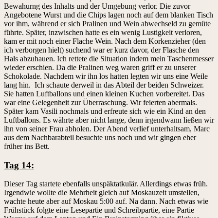
Bewahurng des Inhalts und der Umgebung verlor. Die zuvor
Angebotene Wurst und die Chips lagen noch auf dem blanken Tisch
vor ihm, während er sich Pralinen und Wein abwechseld zu gemüte
führte. Später, inzwischen hatte es ein wenig Lustigkeit verloren,
kam er mit noch einer Flache Wein. Nach dem Korkenzieher (den
ich verborgen hielt) suchend war er kurz davor, der Flasche den
Hals abzuhauen. Ich rettete die Situation indem mein Taschenmesser
wieder erschien. Da die Pralinen weg waren griff er zu unserer
Schokolade. Nachdem wir ihn los hatten legten wir uns eine Weile
lang hin. Ich schaute derweil in das Abteil der beiden Schweizer.
Sie hatten Luftballons und einen kleinen Kuchen vorbereitet. Das
war eine Gelegenheit zur Überraschung. Wir feierten abermals.
Später kam Vasili nochmals und erfreute sich wie ein Kind an den
Luftballons. Es währte aber nicht lange, denn irgendwann ließen wir
ihn von seiner Frau abholen. Der Abend verlief unterhaltsam, Marc
aus dem Nachbarabteil besuchte uns noch und wir gingen eher
früher ins Bett.
Tag 14:
Dieser Tag startete ebenfalls unspäktatkulär. Allerdings etwas früh.
Irgendwie wollte die Mehrheit gleich auf Moskauzeit umstellen,
wachte heute aber auf Moskau 5:00 auf. Na dann. Nach etwas wie
Frühstück folgte eine Lesepartie und Schreibpartie, eine Partie