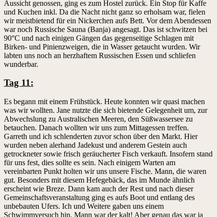
Aussicht genossen, ging es zum Hostel zurück. Ein Stop für Kaffe
und Kuchen inkl. Da die Nacht nicht ganz so erholsam war, fielen
wir meistbietend für ein Nickerchen aufs Bett. Vor dem Abendessen
war noch Russische Sauna (Banja) angesagt. Das ist schwitzen bei
90°C und nach einigen Gängen das gegenseitige Schlagen mit
Birken- und Pinienzweigen, die in Wasser getaucht wurden. Wir
labten uns noch an herzhaftem Russischen Essen und schliefen
wunderbar.
Tag 11:
Es begann mit einem Frühstück. Heute konnten wir quasi machen
was wir wollten. Jane nutzte die sich bietende Gelegenheit um, zur
Abwechslung zu Australischen Meeren, den Süßwassersee zu
betauchen. Danach wollten wir uns zum Mittagessen treffen.
Garreth und ich schlenderten zuvor schon über den Markt. Hier
wurden neben alerhand Jadekust und anderem Gestein auch
getrockneter sowie frisch geräucherter Fisch verkauft. Insofern stand
für uns fest, dies sollte es sein. Nach einigem Warten am
vereinbarten Punkt holten wir uns unsere Fische. Mann, die waren
gut. Besonders mit diesem Hefegebäck, das im Munde ähnlich
erscheint wie Breze. Dann kam auch der Rest und nach dieser
Gemeinschaftsveranstaltung ging es aufs Boot und entlang des
unbebauten Ufers. Ich und Weitere gaben uns einem
Schwimmversuch hin. Mann war der kalt! Aber genau das war ja