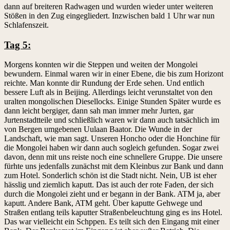
dann auf breiteren Radwagen und wurden wieder unter weiteren
Stößen in den Zug eingegliedert. Inzwischen bald 1 Uhr war nun
Schlafenszeit.
Tag 5:
Morgens konnten wir die Steppen und weiten der Mongolei
bewundern. Einmal waren wir in einer Ebene, die bis zum Horizont
reichte. Man konnte dir Rundung der Erde sehen. Und entlich
bessere Luft als in Beijing. Allerdings leicht verunstaltet von den
uralten mongolischen Diesellocks. Einige Stunden Später wurde es
dann leicht bergiger, dann sah man immer mehr Jurten, gar
Jurtenstadtteile und schließlich waren wir dann auch tatsächlich im
von Bergen umgebenen Uulaan Baator. Die Wunde in der
Landschaft, wie man sagt. Unseren Honcho oder die Honchine für
die Mongolei haben wir dann auch sogleich gefunden. Sogar zwei
davon, denn mit uns reiste noch eine schnellere Gruppe. Die unsere
fürhte uns jedenfalls zunächst mit dem Kleinbus zur Bank und dann
zum Hotel. Sonderlich schön ist die Stadt nicht. Nein, UB ist eher
hässlig und ziemlich kaputt. Das ist auch der rote Faden, der sich
durch die Mongolei zieht und er begann in der Bank. ATM ja, aber
kaputt. Andere Bank, ATM geht. Über kaputte Gehwege und
Straßen entlang teils kaputter Straßenbeleuchtung ging es ins Hotel.
Das war vielleicht ein Schppen. Es teilt sich den Eingang mit einer