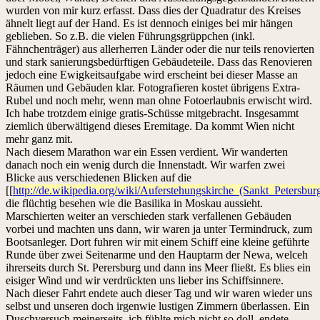
wurden von mir kurz erfasst. Dass dies der Quadratur des Kreises
ähnelt liegt auf der Hand. Es ist dennoch einiges bei mir hängen
geblieben. So z.B. die vielen Führungsgrüppchen (inkl.
Fähnchenträger) aus allerherren Länder oder die nur teils renovierten
und stark sanierungsbedürftigen Gebäudeteile. Dass das Renovieren
jedoch eine Ewigkeitsaufgabe wird erscheint bei dieser Masse an
Räumen und Gebäuden klar. Fotografieren kostet übrigens Extra-
Rubel und noch mehr, wenn man ohne Fotoerlaubnis erwischt wird.
Ich habe trotzdem einige gratis-Schüsse mitgebracht. Insgesammt
ziemlich überwältigend dieses Eremitage. Da kommt Wien nicht
mehr ganz mit.
Nach diesem Marathon war ein Essen verdient. Wir wanderten
danach noch ein wenig durch die Innenstadt. Wir warfen zwei
Blicke aus verschiedenen Blicken auf die
[[
http://de.wikipedia.org/wiki/Auferstehungskirche_(Sankt_Petersbur
die flüchtig besehen wie die Basilika in Moskau aussieht.
Marschierten weiter an verschieden stark verfallenen Gebäuden
vorbei und machten uns dann, wir waren ja unter Termindruck, zum
Bootsanleger. Dort fuhren wir mit einem Schiff eine kleine geführte
Runde über zwei Seitenarme und den Hauptarm der Newa, welceh
ihrerseits durch St. Perersburg und dann ins Meer fließt. Es blies ein
eisiger Wind und wir verdrückten uns lieber ins Schiffsinnere.
Nach dieser Fahrt endete auch dieser Tag und wir waren wieder uns
selbst und unseren doch irgenwie lustigen Zimmern überlassen. Ein
Duschversuch meinerseits, ich fühlte mich nicht so doll, endete