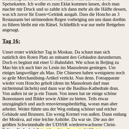
Speisekarten. Ich wollte es zum Eklat kommen lassen, doch man
machte mir Druck und so zahlte ich dann mehr als die Hälfte dessen,
was ich zuvor für Essen+Getränk ausgab. Dass die Honcho an 3
Restaurants bei strömendem Regen vorbeiging um uns dann dorthin
zu führen bleibt mir ein Rätsel. Schließlich war nur mehr Bettgehen
angesagt.
Tag 16:
Unser erster wirklicher Tag in Moskau. Da schaut man sich
natürlich den Roten Platz an mitsamt den Gebäuden darumherum.
Doch es beginnt mit einer U-Bahnfahrt. Wie schon in Beijing zu
Mao bin ich auch hier zu Lenin ins Mausoleum gestiegen. Um
einiges langweiliger als Mao. Die Chinesen haben wenigstens noch
so geile Merchandising-Artikel vertickt. Nun denn. Fotoapparate
wieder vom Honcho geholt (denn im Mausoleum darf man
nichteinmal lächeln) und dann war die Basilius-Kathedrale dran.
Von außen ist sie ja ein Traum. Von innen hat sie einige schöne
Ikonostasen und Bilder sowie Altäre zu bieten. Teils etwas
unzugänglich und auch renovierungsbedürftig, woran man aber
arbeitet. Weiter führte uns der Weg entlang schöner und reicher
Gebäude und Brunnen. Ein wenig Kremel von außen. Dann entlang
der Moskva, auf eine leichte Anhöhe. Da war sie. Die aus der
größten Schwimmhalle der UDSSR wiedererwachsene Christ-