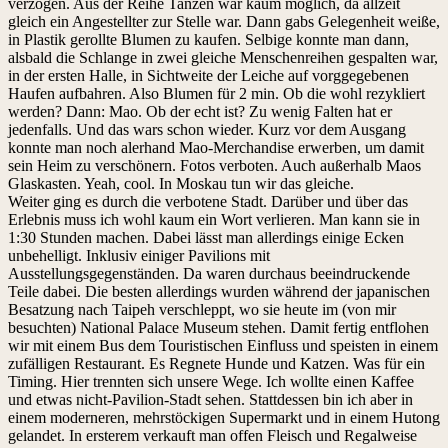
verzogen. Aus der Reihe Tanzen war kaum möglich, da allzeit
gleich ein Angestellter zur Stelle war. Dann gabs Gelegenheit weiße,
in Plastik gerollte Blumen zu kaufen. Selbige konnte man dann,
alsbald die Schlange in zwei gleiche Menschenreihen gespalten war,
in der ersten Halle, in Sichtweite der Leiche auf vorggegebenen
Haufen aufbahren. Also Blumen für 2 min. Ob die wohl rezykliert
werden? Dann: Mao. Ob der echt ist? Zu wenig Falten hat er
jedenfalls. Und das wars schon wieder. Kurz vor dem Ausgang
konnte man noch alerhand Mao-Merchandise erwerben, um damit
sein Heim zu verschönern. Fotos verboten. Auch außerhalb Maos
Glaskasten. Yeah, cool. In Moskau tun wir das gleiche.
Weiter ging es durch die verbotene Stadt. Darüber und über das
Erlebnis muss ich wohl kaum ein Wort verlieren. Man kann sie in
1:30 Stunden machen. Dabei lässt man allerdings einige Ecken
unbehelligt. Inklusiv einiger Pavilions mit
Ausstellungsgegenständen. Da waren durchaus beeindruckende
Teile dabei. Die besten allerdings wurden während der japanischen
Besatzung nach Taipeh verschleppt, wo sie heute im (von mir
besuchten) National Palace Museum stehen. Damit fertig entflohen
wir mit einem Bus dem Touristischen Einfluss und speisten in einem
zufälligen Restaurant. Es Regnete Hunde und Katzen. Was für ein
Timing. Hier trennten sich unsere Wege. Ich wollte einen Kaffee
und etwas nicht-Pavilion-Stadt sehen. Stattdessen bin ich aber in
einem moderneren, mehrstöckigen Supermarkt und in einem Hutong
gelandet. In ersterem verkauft man offen Fleisch und Regalweise