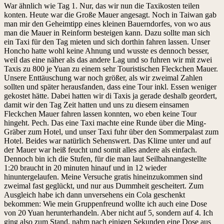
War ähnlich wie Tag 1. Nur, das wir nun die Taxikosten teilen
konten. Heute war die Große Mauer angesagt. Noch in Taiwan gab
man mir den Geheimtipp eines kleinen Bauerndorfes, von wo aus
man die Mauer in Reinform besteigen kann. Dazu sollte man sich
ein Taxi für den Tag mieten und sich dorthin fahren lassen. Unser
Honcho hatte wohl keine Ahnung und wusste es dennoch besser,
weil das eine näher als das andere Lag und so fuhren wir mit zwei
Taxis zu 800 je Yuan zu einem sehr Touristischen Fleckchen Mauer.
Unsere Enttäuschung war noch größer, als wir zweimal Zahlen
sollten und später herausfanden, dass eine Tour inkl. Essen weniger
gekostet hätte. Dabei hatten wir di Taxis ja gerade deshalb geordert,
damit wir den Tag Zeit hatten und uns zu diesem einsamen
Fleckchen Mauer fahren lassen konnten, wo eben keine Tour
hingeht. Pech. Das eine Taxi machte eine Runde über die Ming-
Gräber zum Hotel, und unser Taxi fuhr über den Sommerpalast zum
Hotel. Beides war natürlich Sehenswert. Das Klime unter und auf
der Mauer war heiß feucht und somit alles andere als einfach.
Dennoch bin ich die Stufen, für die man laut Seilbahnangestellte
1:20 braucht in 20 minuten hinauf und in 12 wieder
hinuntergelaufen. Meine Versuche gratis hineinzukommen sind
zweimal fast geglückt, und nur aus Dummheit gescheitert. Zum
Ausgleich habe ich dann unversehens ein Cola geschenkt
bekommen: Wie mein Gruppenfreund wollte ich auch eine Dose
von 20 Yuan herunterhandeln. Aber nicht auf 5, sondern auf 4. Ich
ging also zum Stand, nahm nach einigen Sekunden eine Dose aus