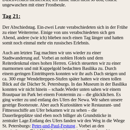
ungewaschen mit einer Frostbeule.
Tag 21:
Der Abschiedstag. Ein-zwei Leute verabschiedeten sich in der Frühe
zu einer Weiterreise. Einige von uns verabschiedeten sich gen
Abend, andere (wie ich) blieben noch einen Tag länger und hatten
somit noch einmal mehr ein russisches Erlebnis.
Auch am letzten Tag machten wir uns wieder zu einer
Stadtwanderung auf. Vorbei an noblen Hotels und dem
Reiterdenkmal eines hohen Herren. Gleich steuerten wir zu einer
marmornen und mit Kuppelgold bedachten Basilika zu. Durch
einem geringen Eintrittspreis konnten wir ihr aufs Dach steigen und
ca. 300 enge Wendeltreppen-Stufen später hatten wir einen tollen
Blick auf die Dächer St. Petersburgs. In das Museum in der Basilika
konnten wir nicht hinein – schade.Wieder unten sahen wir einem
Brautpaar im Park bei einem Fototermin zu – die glücklichen. Es
ging weiter zu und entlang des Ufers der Newa. Wir sahen unsere
gestrige Bootsroute. Aber auch Kuriositäten wie Restaurant- und
Fittnessschiffe am Ufer bekamen wir zu sehen – die
Dauerliegeplätze sind eben noch billiger als Grundstücke in
zentraler Lage.Entlang des Ufers fanden wir den Weg in die Wiege
St. Petersburgs:
Peter-und-Paul-Festung
. Vorbei an den