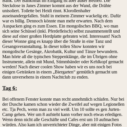
Bank. Der Bankomat im Eingang ist aber außer Betrieb. Die
Steckdose in Janes Zimmer kommt aus der Wand, die Drähte
unisoliert. Toilette bei Heidi rinnt. Klorollenhalter
auseinandergefallen. Stuhl in meinem Zimmer wackelig etc. Dafür
war es billig. Dennoch könnte man mehr erwarten. Nach dem
Auspacken ging es zum Essen. Ein mongolisches BBQ, wo man
sich seine Schüssel (inkl. Pferdefleisch) selbst zusammenstellt und
diese auf einer großen Herdplatte gebraten wird. Interessant! Nach
dieser Wonne ging es knapp über die Straße in eine Tanz und
Gesangsveranstaltung. In dieser tollen Show konnten wir
mongolische Gesänge, Akrobatik, Kultur und Tänze bewundern.
Man hörte all die typischen Steppenklänge, die im Übrigen ohne
Instrumente, allein mit Mund, Stimmbänder oder Kehlkopf gemacht
werden! Nach dieser coolen Show haben wir es uns noch bei
einigen Getränken in einem „Biergarten“ gemütlich gemacht um
dann unversehens in einem Nachtclub zu enden.
Tag 6:
Bei offenem Fenster konnte man recht annehmlich schlafen. Nur bei
der Dusche kamen schon wieder die Zweifel auf wegen Legionellen
etc. Tja Pech, wenn man zu viel weiß. Um 10 sollte es gen Jurten-
Camp gehen. Wer um 8 aufsteht kann vorher noch etwas erledigen.
Wenn denn nicht alle Geschäfte und Cafes erst um 10 aufmachen
würden. Also kam ich unverrichteter Dinge, aber mit einigen Fotos