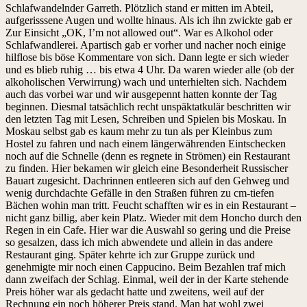
Schlafwandelnder Garreth. Plötzlich stand er mitten im Abteil,
aufgerisssene Augen und wollte hinaus. Als ich ihn zwickte gab er
Zur Einsicht „OK, I’m not allowed out“. War es Alkohol oder
Schlafwandlerei. Apartisch gab er vorher und nacher noch einige
hilflose bis böse Kommentare von sich. Dann legte er sich wieder
und es blieb ruhig … bis etwa 4 Uhr. Da waren wieder alle (ob der
alkoholischen Verwirrung) wach und unterhielten sich. Nachdem
auch das vorbei war und wir ausgepennt hatten konnte der Tag
beginnen. Diesmal tatsächlich recht unspäktatkulär beschritten wir
den letzten Tag mit Lesen, Schreiben und Spielen bis Moskau. In
Moskau selbst gab es kaum mehr zu tun als per Kleinbus zum
Hostel zu fahren und nach einem längerwährenden Eintschecken
noch auf die Schnelle (denn es regnete in Strömen) ein Restaurant
zu finden. Hier bekamen wir gleich eine Besonderheit Russischer
Bauart zugesicht. Dachrinnen entleeren sich auf den Gehweg und
wenig durchdachte Gefälle in den Straßen führen zu cm-tiefen
Bächen wohin man tritt. Feucht schafften wir es in ein Restaurant –
nicht ganz billig, aber kein Platz. Wieder mit dem Honcho durch den
Regen in ein Cafe. Hier war die Auswahl so gering und die Preise
so gesalzen, dass ich mich abwendete und allein in das andere
Restaurant ging. Später kehrte ich zur Gruppe zurück und
genehmigte mir noch einen Cappucino. Beim Bezahlen traf mich
dann zweifach der Schlag. Einmal, weil der in der Karte stehende
Preis höher war als gedacht hatte und zweitens, weil auf der
Rechnung ein noch höherer Preis stand. Man hat wohl zwei