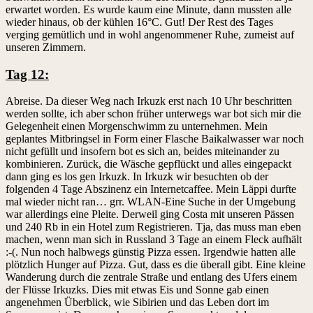
erwartet worden. Es wurde kaum eine Minute, dann mussten alle
wieder hinaus, ob der kühlen 16°C. Gut! Der Rest des Tages
verging gemütlich und in wohl angenommener Ruhe, zumeist auf
unseren Zimmern.
Tag 12:
Abreise. Da dieser Weg nach Irkuzk erst nach 10 Uhr beschritten
werden sollte, ich aber schon früher unterwegs war bot sich mir die
Gelegenheit einen Morgenschwimm zu unternehmen. Mein
geplantes Mitbringsel in Form einer Flasche Baikalwasser war noch
nicht gefüllt und insofern bot es sich an, beides miteinander zu
kombinieren. Zurück, die Wäsche gepflückt und alles eingepackt
dann ging es los gen Irkuzk. In Irkuzk wir besuchten ob der
folgenden 4 Tage Abszinenz ein Internetcaffee. Mein Läppi durfte
mal wieder nicht ran… grr. WLAN-Eine Suche in der Umgebung
war allerdings eine Pleite. Derweil ging Costa mit unseren Pässen
und 240 Rb in ein Hotel zum Registrieren. Tja, das muss man eben
machen, wenn man sich in Russland 3 Tage an einem Fleck aufhält
:-(. Nun noch halbwegs günstig Pizza essen. Irgendwie hatten alle
plötzlich Hunger auf Pizza. Gut, dass es die überall gibt. Eine kleine
Wanderung durch die zentrale Straße und entlang des Ufers einem
der Flüsse Irkuzks. Dies mit etwas Eis und Sonne gab einen
angenehmen Überblick, wie Sibirien und das Leben dort im