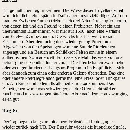
Ein gemütlicher Tag im Grünen. Die Wiese dieser Hügellandschaft
war nicht dicht, eher spärlich. Dafür aber umso vielfälltiger. Auf den
braunen Zwischenräumen trieben sich drei Arten Grashupfer herum,
von denen ich und ein Freund je einen Probierten. Nebst einigen
unerwähnten Blumenarten war hier auf 1500, auch eine Variante
von Edelweiß zu bestaunen. Die wuchs hier fast wie Unkraut.
Erstaunlich! Aber dennoch gab es wieder genug Programm.
Abgesehen von den Speisungen war eine Stunde Pferdereiten
angesagt und ein Besuch am Schildkröt-Felsen sowie in einem
authentischen Normadenzelt. Für das erste Mal, das viele von uns
betraf, ging es ziemlich locker voran. Die Pferde hatten zwar mehr
oder weniger ihr eigenes Langsam-Programm im Kopf, ließen sich
aber dennoch zum einen oder anderen Galopp überreden. Das eine
oder andere Pferd legte auch gerne mal eine Fress- oder Trinkpause
ein. Am Ende sind jedenfalls alle heil zurückgekommen. Das
Zubettgehen war etwas schwieriger, da der Ofen leicht stärker
rauchte und uns sozusagen räucherte. Aber nachdem er aus war ging
es eh gut.
Tag 8:
Der Tag begann langsam mit einem Frühstück. Heute ging es
wieder zurück nach UB. Der Bus fuhr wieder die huppelige Straße,