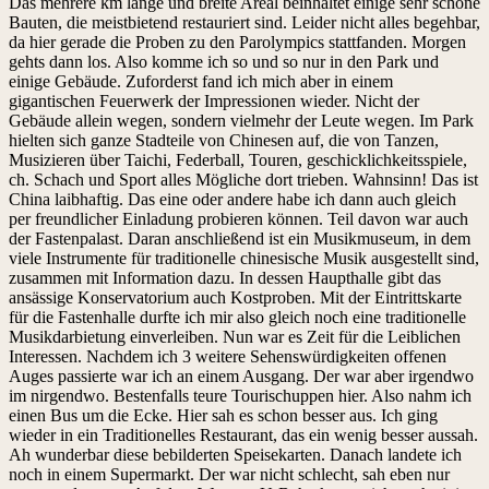
Das mehrere km lange und breite Areal beinhaltet einige sehr schöne
Bauten, die meistbietend restauriert sind. Leider nicht alles begehbar,
da hier gerade die Proben zu den Parolympics stattfanden. Morgen
gehts dann los. Also komme ich so und so nur in den Park und
einige Gebäude. Zuforderst fand ich mich aber in einem
gigantischen Feuerwerk der Impressionen wieder. Nicht der
Gebäude allein wegen, sondern vielmehr der Leute wegen. Im Park
hielten sich ganze Stadteile von Chinesen auf, die von Tanzen,
Musizieren über Taichi, Federball, Touren, geschicklichkeitsspiele,
ch. Schach und Sport alles Mögliche dort trieben. Wahnsinn! Das ist
China laibhaftig. Das eine oder andere habe ich dann auch gleich
per freundlicher Einladung probieren können. Teil davon war auch
der Fastenpalast. Daran anschließend ist ein Musikmuseum, in dem
viele Instrumente für traditionelle chinesische Musik ausgestellt sind,
zusammen mit Information dazu. In dessen Haupthalle gibt das
ansässige Konservatorium auch Kostproben. Mit der Eintrittskarte
für die Fastenhalle durfte ich mir also gleich noch eine traditionelle
Musikdarbietung einverleiben. Nun war es Zeit für die Leiblichen
Interessen. Nachdem ich 3 weitere Sehenswürdigkeiten offenen
Auges passierte war ich an einem Ausgang. Der war aber irgendwo
im nirgendwo. Bestenfalls teure Tourischuppen hier. Also nahm ich
einen Bus um die Ecke. Hier sah es schon besser aus. Ich ging
wieder in ein Traditionelles Restaurant, das ein wenig besser aussah.
Ah wunderbar diese bebilderten Speisekarten. Danach landete ich
noch in einem Supermarkt. Der war nicht schlecht, sah eben nur