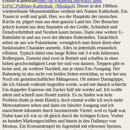
Erlöser-Kathedrale[
http://de.wikipedia.org/wiki/Christ-
Erl%C3%B6ser-Kathedrale_(Moskau
)]. Dieser in den 1990ern
wiedererbaute Monumentalbau verdient den Namen Kathedrale. Ein
Traum in weiß und gold. Hier, wo der Hauptsitz der russischen
Kirche ist, pilgert man aus dem ganzen Land her. Der Besucher
jedoch kommt aus dem Staunden ob der Größe, Schönheit und
Detailverliebtheit und Neuheit kaum heraus. Dann eine weitere U-
Bahnfahrt in und aus zwei der ältesten Haltestellen. Tatsächlich
sehen sie aus wie Palasträume, wenngleich man ihnen ihren eher
funktionalen Charakter anmerkt. Alles ist jedenfalls erstaunlich
effizient. Typisch dabei eine lange Röhre mit 3-4 teils hölzernen
Rolltreppen. Zumeist sind zwei in Betrieb und schaffen in einer
hohen geschwindigkeit Leute her und von dannen. Treppen gibt es
keine und, als weiterer Nachteil, nur je einen Ein-/Ausgang. Der
Bahnsteig ist also nicht von beiden Seiten erreichbar, so wie bei uns.
Noch ein gemeinschaftliches Mittagessen. Ob meiner Darmgrippe,
die ich Abends vollends begreifen werde, ward mir danach schlecht.
Ein doppelter Espresso mit Zucker half mir wieder auf. Ich wollte
allein und schnell zum Hostel zurück. Es zu finden war kein
Problem (hatte ja mein Händy), doch einmal wollte ich noch mehr
Metrostationen sehen und dann ein falscher Ausgang und ich
marschierte kilometer durch faszinierende Viertel, weil es Spaß war.
Dabei kam ich wie so oft gleich durch die richtigen Ecken. Vorbei
an hundert Markengeschäften und hinein in den Dallmayr von
Moskau. Ein Konsumtempel im Jugendstil mit erlesenen Speisen.