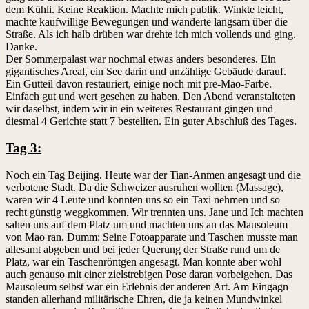
dem Kühli. Keine Reaktion. Machte mich publik. Winkte leicht,
machte kaufwillige Bewegungen und wanderte langsam über die
Straße. Als ich halb drüben war drehte ich mich vollends und ging.
Danke.
Der Sommerpalast war nochmal etwas anders besonderes. Ein
gigantisches Areal, ein See darin und unzählige Gebäude darauf.
Ein Gutteil davon restauriert, einige noch mit pre-Mao-Farbe.
Einfach gut und wert gesehen zu haben. Den Abend veranstalteten
wir daselbst, indem wir in ein weiteres Restaurant gingen und
diesmal 4 Gerichte statt 7 bestellten. Ein guter Abschluß des Tages.
Tag 3:
Noch ein Tag Beijing. Heute war der Tian-Anmen angesagt und die
verbotene Stadt. Da die Schweizer ausruhen wollten (Massage),
waren wir 4 Leute und konnten uns so ein Taxi nehmen und so
recht günstig weggkommen. Wir trennten uns. Jane und Ich machten
sahen uns auf dem Platz um und machten uns an das Mausoleum
von Mao ran. Dumm: Seine Fotoapparate und Taschen musste man
allesamt abgeben und bei jeder Querung der Straße rund um de
Platz, war ein Taschenröntgen angesagt. Man konnte aber wohl
auch genauso mit einer zielstrebigen Pose daran vorbeigehen. Das
Mausoleum selbst war ein Erlebnis der anderen Art. Am Eingagn
standen allerhand militärische Ehren, die ja keinen Mundwinkel