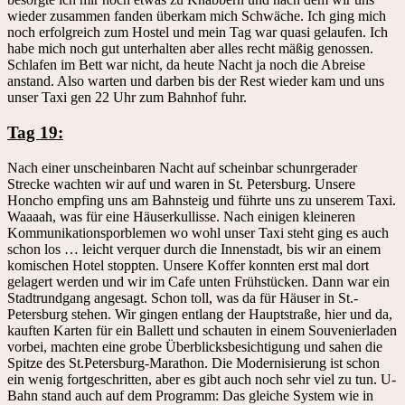
wieder zusammen fanden überkam mich Schwäche. Ich ging mich
noch erfolgreich zum Hostel und mein Tag war quasi gelaufen. Ich
habe mich noch gut unterhalten aber alles recht mäßig genossen.
Schlafen im Bett war nicht, da heute Nacht ja noch die Abreise
anstand. Also warten und darben bis der Rest wieder kam und uns
unser Taxi gen 22 Uhr zum Bahnhof fuhr.
Tag 19:
Nach einer unscheinbaren Nacht auf scheinbar schunrgerader
Strecke wachten wir auf und waren in St. Petersburg. Unsere
Honcho empfing uns am Bahnsteig und führte uns zu unserem Taxi.
Waaaah, was für eine Häuserkullisse. Nach einigen kleineren
Kommunikationsporblemen wo wohl unser Taxi steht ging es auch
schon los … leicht verquer durch die Innenstadt, bis wir an einem
komischen Hotel stoppten. Unsere Koffer konnten erst mal dort
gelagert werden und wir im Cafe unten Frühstücken. Dann war ein
Stadtrundgang angesagt. Schon toll, was da für Häuser in St.-
Petersburg stehen. Wir gingen entlang der Hauptstraße, hier und da,
kauften Karten für ein Ballett und schauten in einem Souvenierladen
vorbei, machten eine grobe Überblicksbesichtigung und sahen die
Spitze des St.Petersburg-Marathon. Die Modernisierung ist schon
ein wenig fortgeschritten, aber es gibt auch noch sehr viel zu tun. U-
Bahn stand auch auf dem Programm: Das gleiche System wie in