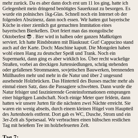
mehr zurück. Da es aber dann doch erst um 11 los ging, hatte ich
Gelegenheit mein dringend benötigtes Sauerkraut zu besorgen. Es
wurde ein polnisches 1kg-Glas. Schnell noch ein Internet ob der
folgenden Abszinenz, dann noch essen. Wir hatten gut bayerische
Küche in einer ziemlich gut gemachten Immitation eines
bayerischen Bierkellers. Dort feiert man das mongolische
Oktoberfest 😎 . Bier wird in halben oder ganzen Maßkrügen
serviert. Ich hatte Rindsbraten mit Blaukraut: Gut! Cappucino stand
auch auf der Karte. Doch: Maschine kaputt. Die Mongolen haben
wohl einen Hang zu deutscher Speiß und Trank. Noch ein
Supermarkt, dann ging es aber wirklich los. Über recht wackelige
Straßen, vorbei an dreckigen Jurtensiedlungen, schräg stehenden
oder gefallenen Strommasten, sovjetischen Bauwerken, brennenden
Müllhaufen mehr und mehr in die Natur und über 2 ungesund
ausehende Holzbrücken. Das Hinterteil des Busses machte mehr als
einmal einen Satz, dass die Passagiere schwebten. Dann wurde die
Natur felsiger und faszinierende Gesteinsformationen entsprangen
einer hügeligen Landschaft. Noch einige Meter quer feldein, dann
hatten wir unsere Jurten für die nächsten zwei Nächte erreicht. Sie
waren ein wenig abseits, durch einem kleinen Hügel vom Hauptteil
des Jurtenhotels entfernt. Dort gab es WC, Dusche, Strom und ein
3er-Zelt als Speisesaal. Wir verbrachten einen hübschen restlichen
Tag mit heießem Tee im holzbefeuerten Zelt.
Tag 7: