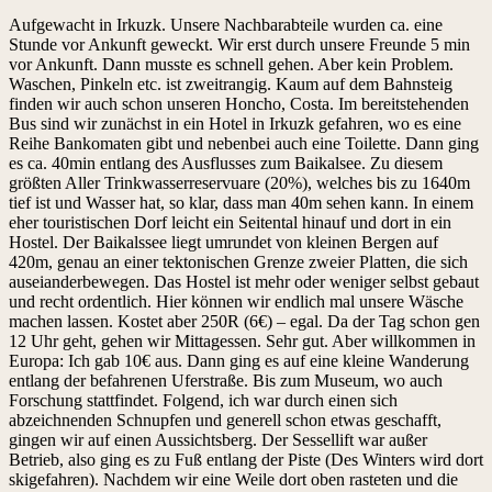
Aufgewacht in Irkuzk. Unsere Nachbarabteile wurden ca. eine
Stunde vor Ankunft geweckt. Wir erst durch unsere Freunde 5 min
vor Ankunft. Dann musste es schnell gehen. Aber kein Problem.
Waschen, Pinkeln etc. ist zweitrangig. Kaum auf dem Bahnsteig
finden wir auch schon unseren Honcho, Costa. Im bereitstehenden
Bus sind wir zunächst in ein Hotel in Irkuzk gefahren, wo es eine
Reihe Bankomaten gibt und nebenbei auch eine Toilette. Dann ging
es ca. 40min entlang des Ausflusses zum Baikalsee. Zu diesem
größten Aller Trinkwasserreservuare (20%), welches bis zu 1640m
tief ist und Wasser hat, so klar, dass man 40m sehen kann. In einem
eher touristischen Dorf leicht ein Seitental hinauf und dort in ein
Hostel. Der Baikalssee liegt umrundet von kleinen Bergen auf
420m, genau an einer tektonischen Grenze zweier Platten, die sich
auseianderbewegen. Das Hostel ist mehr oder weniger selbst gebaut
und recht ordentlich. Hier können wir endlich mal unsere Wäsche
machen lassen. Kostet aber 250R (6€) – egal. Da der Tag schon gen
12 Uhr geht, gehen wir Mittagessen. Sehr gut. Aber willkommen in
Europa: Ich gab 10€ aus. Dann ging es auf eine kleine Wanderung
entlang der befahrenen Uferstraße. Bis zum Museum, wo auch
Forschung stattfindet. Folgend, ich war durch einen sich
abzeichnenden Schnupfen und generell schon etwas geschafft,
gingen wir auf einen Aussichtsberg. Der Sessellift war außer
Betrieb, also ging es zu Fuß entlang der Piste (Des Winters wird dort
skigefahren). Nachdem wir eine Weile dort oben rasteten und die