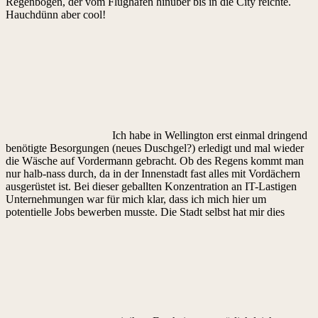
Regenbogen, der vom Flughafen hinüber bis in die City reichte.
Hauchdünn aber cool!
Ich habe in Wellington erst einmal dringend
benötigte Besorgungen (neues Duschgel?) erledigt und mal wieder
die Wäsche auf Vordermann gebracht. Ob des Regens kommt man
nur halb-nass durch, da in der Innenstadt fast alles mit Vordächern
ausgerüstet ist. Bei dieser geballten Konzentration an IT-Lastigen
Unternehmungen war für mich klar, dass ich mich hier um
potentielle Jobs bewerben musste. Die Stadt selbst hat mir dies