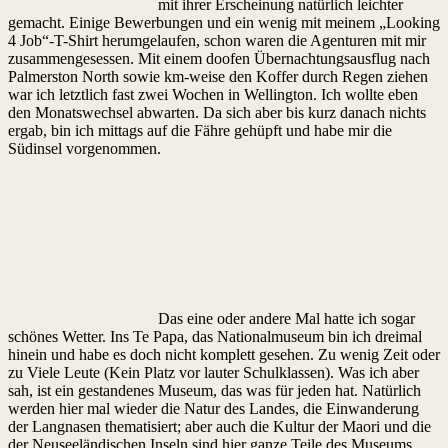
mit ihrer Erscheinung natürlich leichter
gemacht. Einige Bewerbungen und ein wenig mit meinem „Looking
4 Job“-T-Shirt herumgelaufen, schon waren die Agenturen mit mir
zusammengesessen. Mit einem doofen Übernachtungsausflug nach
Palmerston North sowie km-weise den Koffer durch Regen ziehen
war ich letztlich fast zwei Wochen in Wellington. Ich wollte eben
den Monatswechsel abwarten. Da sich aber bis kurz danach nichts
ergab, bin ich mittags auf die Fähre gehüpft und habe mir die
Südinsel vorgenommen.
Das eine oder andere Mal hatte ich sogar
schönes Wetter. Ins Te Papa, das Nationalmuseum bin ich dreimal
hinein und habe es doch nicht komplett gesehen. Zu wenig Zeit oder
zu Viele Leute (Kein Platz vor lauter Schulklassen). Was ich aber
sah, ist ein gestandenes Museum, das was für jeden hat. Natürlich
werden hier mal wieder die Natur des Landes, die Einwanderung
der Langnasen thematisiert; aber auch die Kultur der Maori und die
der Neuseeländischen Inseln sind hier ganze Teile des Museums