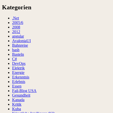
Kategorien
.Net
2005/6
2008
2012
angular
AvaloniaUI
Bahnreise
bash
Basteln
C#
DevOps
Elektrik
Energie
Erkenntnis
Erlebnis
Essen
Fail-Blog USA
Gesundheit
Kanada
Kritik
Kuba