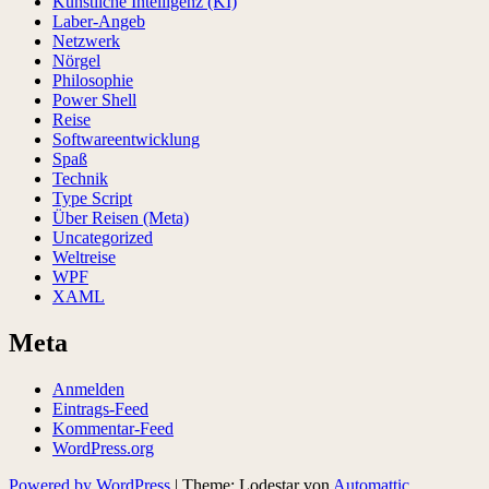
Künstilche Intelligenz (KI)
Laber-Angeb
Netzwerk
Nörgel
Philosophie
Power Shell
Reise
Softwareentwicklung
Spaß
Technik
Type Script
Über Reisen (Meta)
Uncategorized
Weltreise
WPF
XAML
Meta
Anmelden
Eintrags-Feed
Kommentar-Feed
WordPress.org
Powered by WordPress
|
Theme: Lodestar von
Automattic
.