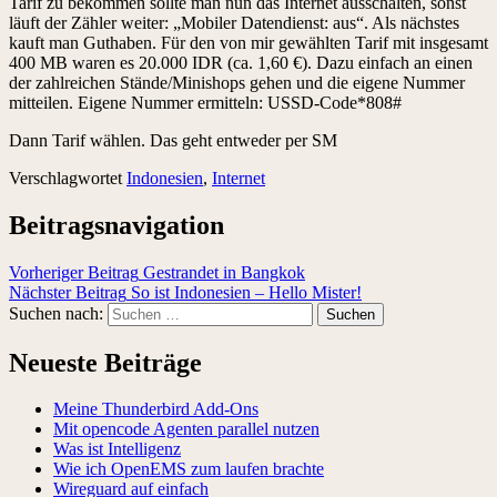
Tarif zu bekommen sollte man nun das Internet ausschalten, sonst
läuft der Zähler weiter: „Mobiler Datendienst: aus“. Als nächstes
kauft man Guthaben. Für den von mir gewählten Tarif mit insgesamt
400 MB waren es 20.000 IDR (ca. 1,60 €). Dazu einfach an einen
der zahlreichen Stände/Minishops gehen und die eigene Nummer
mitteilen. Eigene Nummer ermitteln: USSD-Code*808#
Dann Tarif wählen. Das geht entweder per SM
Verschlagwortet
Indonesien
,
Internet
Beitragsnavigation
Vorheriger Beitrag
Gestrandet in Bangkok
Nächster Beitrag
So ist Indonesien – Hello Mister!
Suchen nach:
Neueste Beiträge
Meine Thunderbird Add-Ons
Mit opencode Agenten parallel nutzen
Was ist Intelligenz
Wie ich OpenEMS zum laufen brachte
Wireguard auf einfach