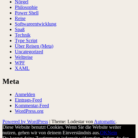
Nörgel
Philosophie
Power Shell
Reise
Softwareentwicklung
Spaß
Technik
Type Script
Über Reisen (Meta)
Uncategorized
Weltreise
WPF
XAML
Meta
Anmelden
Eintrags-Feed
Kommentar-Feed
WordPress.org
Powered by WordPress
|
Theme: Lodestar von
Automattic
.
Diese Website benutzt Cookies. Wenn Sie die Website weiter
nutzen, gehen wir von deinem Einverständnis aus.
OK
Nein