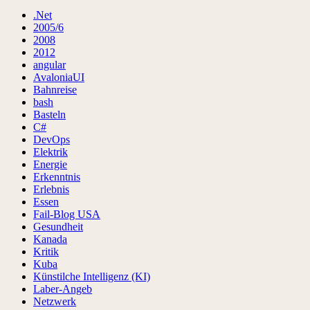
.Net
2005/6
2008
2012
angular
AvaloniaUI
Bahnreise
bash
Basteln
C#
DevOps
Elektrik
Energie
Erkenntnis
Erlebnis
Essen
Fail-Blog USA
Gesundheit
Kanada
Kritik
Kuba
Künstilche Intelligenz (KI)
Laber-Angeb
Netzwerk