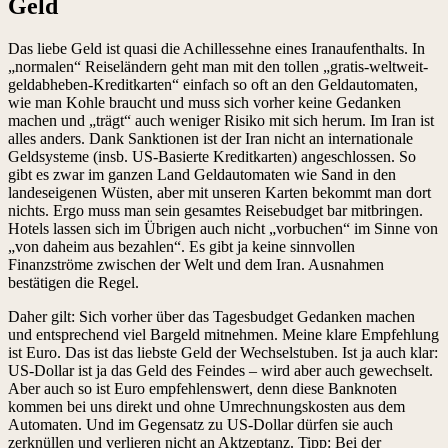
Geld
Das liebe Geld ist quasi die Achillessehne eines Iranaufenthalts. In
„normalen“ Reiseländern geht man mit den tollen „gratis-weltweit-
geldabheben-Kreditkarten“ einfach so oft an den Geldautomaten,
wie man Kohle braucht und muss sich vorher keine Gedanken
machen und „trägt“ auch weniger Risiko mit sich herum. Im Iran ist
alles anders. Dank Sanktionen ist der Iran nicht an internationale
Geldsysteme (insb. US-Basierte Kreditkarten) angeschlossen. So
gibt es zwar im ganzen Land Geldautomaten wie Sand in den
landeseigenen Wüsten, aber mit unseren Karten bekommt man dort
nichts. Ergo muss man sein gesamtes Reisebudget bar mitbringen.
Hotels lassen sich im Übrigen auch nicht „vorbuchen“ im Sinne von
„von daheim aus bezahlen“. Es gibt ja keine sinnvollen
Finanzströme zwischen der Welt und dem Iran. Ausnahmen
bestätigen die Regel.
Daher gilt: Sich vorher über das Tagesbudget Gedanken machen
und entsprechend viel Bargeld mitnehmen. Meine klare Empfehlung
ist Euro. Das ist das liebste Geld der Wechselstuben. Ist ja auch klar:
US-Dollar ist ja das Geld des Feindes – wird aber auch gewechselt.
Aber auch so ist Euro empfehlenswert, denn diese Banknoten
kommen bei uns direkt und ohne Umrechnungskosten aus dem
Automaten. Und im Gegensatz zu US-Dollar dürfen sie auch
zerknüllen und verlieren nicht an Aktzeptanz. Tipp: Bei der