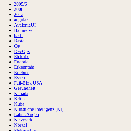
2005/6
2008
2012
angular
AvaloniaUI
Bahnreise
bash
Basteln
C#
DevOps
Elektrik
Energie
Erkenntnis
Erlebnis
Essen
Fail-Blog USA
Gesundheit
Kanada
Kritik
Kuba
Künstilche Intelligenz (KI)
Laber-Angeb
Netzwerk
Nörgel
Philosophie