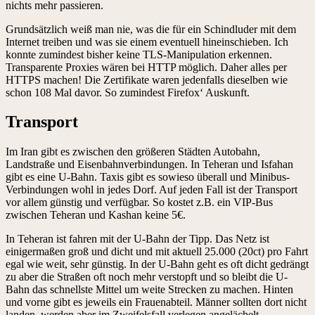
nichts mehr passieren.
Grundsätzlich weiß man nie, was die für ein Schindluder mit dem
Internet treiben und was sie einem eventuell hineinschieben. Ich
konnte zumindest bisher keine TLS-Manipulation erkennen.
Transparente Proxies wären bei HTTP möglich. Daher alles per
HTTPS machen! Die Zertifikate waren jedenfalls dieselben wie
schon 108 Mal davor. So zumindest Firefox‘ Auskunft.
Transport
Im Iran gibt es zwischen den größeren Städten Autobahn,
Landstraße und Eisenbahnverbindungen. In Teheran und Isfahan
gibt es eine U-Bahn. Taxis gibt es sowieso überall und Minibus-
Verbindungen wohl in jedes Dorf. Auf jeden Fall ist der Transport
vor allem günstig und verfügbar. So kostet z.B. ein VIP-Bus
zwischen Teheran und Kashan keine 5€.
In Teheran ist fahren mit der U-Bahn der Tipp. Das Netz ist
einigermaßen groß und dicht und mit aktuell 25.000 (20ct) pro Fahrt
egal wie weit, sehr günstig. In der U-Bahn geht es oft dicht gedrängt
zu aber die Straßen oft noch mehr verstopft und so bleibt die U-
Bahn das schnellste Mittel um weite Strecken zu machen. Hinten
und vorne gibt es jeweils ein Frauenabteil. Männer sollten dort nicht
landen, werden aber im Zweifelsfall verlegen angelächelt.