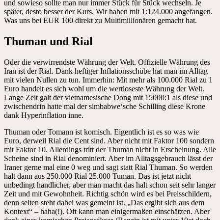
und sowieso sollte man nur immer Stück für Stück wechseln. Je
später, desto besser der Kurs. Wir haben mit 1:124.000 angefangen.
Was uns bei EUR 100 direkt zu Multimillionären gemacht hat.
Thuman und Rial
Oder die verwirrendste Währung der Welt. Offizielle Währung des
Iran ist der Rial. Dank heftiger Inflationsschübe hat man im Alltag
mit vielen Nullen zu tun. Immerhin: Mit mehr als 100.000 Rial zu 1
Euro handelt es sich wohl um die wertloseste Währung der Welt.
Lange Zeit galt der vietnamesische Dong mit 15000:1 als diese und
zwischendrin hatte mal der simbabwe‘sche Schilling diese Krone
dank Hyperinflation inne.
Thuman oder Tomann ist komisch. Eigentlich ist es so was wie
Euro, derweil Rial die Cent sind. Aber nicht mit Faktor 100 sondern
mit Faktor 10. Allerdings tritt der Thuman nicht in Erscheinung. Alle
Scheine sind in Rial denominiert. Aber im Alltagsgebrauch lässt der
Iraner gerne mal eine 0 weg und sagt statt Rial Thuman. So werden
halt dann aus 250.000 Rial 25.000 Tuman. Das ist jetzt nicht
unbedingt handlicher, aber man macht das halt schon seit sehr langer
Zeit und mit Gewohnheit. Richtig schön wird es bei Preisschildern,
denn selten steht dabei was gemeint ist. „Das ergibt sich aus dem
Kontext“ – haha(!). Oft kann man einigermaßen einschätzen. Aber