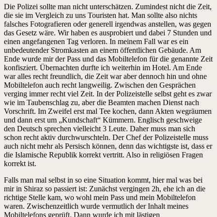
Die Polizei sollte man nicht unterschätzen. Zumindest nicht die Zeit,
die sie im Vergleich zu uns Touristen hat. Man sollte also nichts
falsches Fotografieren oder generell irgendwas anstellen, was gegen
das Gesetz wäre. Wir haben es ausprobiert und dabei 7 Stunden und
einen angefangenen Tag verloren. In meinem Fall war es ein
unbedeutender Stromkasten an einem öffentlichen Gebäude. Am
Ende wurde mir der Pass und das Mobiltelefon für die genannte Zeit
konfisziert. Übernachten durfte ich weiterhin im Hotel. Am Ende
war alles recht freundlich, die Zeit war aber dennoch hin und ohne
Mobiltelefon auch recht langweilig. Zwischen den Gesprächen
verging immer recht viel Zeit. In der Polizeistelle selbst geht es zwar
wie im Taubenschlag zu, aber die Beamten machen Dienst nach
Vorschrift. Im Zweifel erst mal Tee kochen, dann Akten wegräumen
und dann erst um „Kundschaft“ Kümmern. Englisch geschweige
den Deutsch sprechen vielleicht 3 Leute. Daher muss man sich
schon recht aktiv durchwurschteln. Der Chef der Polizeistelle muss
auch nicht mehr als Persisch können, denn das wichtigste ist, dass er
die Islamische Republik korrekt vertritt. Also in religiösen Fragen
korrekt ist.
Falls man mal selbst in so eine Situation kommt, hier mal was bei
mir in Shiraz so passiert ist: Zunächst vergingen 2h, ehe ich an die
richtige Stelle kam, wo wohl mein Pass und mein Mobiltelefon
waren. Zwischenzeitlich wurde vermutlich der Inhalt meines
Mobiltelefons geprüft. Dann wurde ich mit lästigen