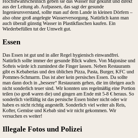
Höchstwahrscheinlich geben sie das Wasser nur gekühlt und direkt
aus der Leitung ab. Aufpassen, das sagt der gesunde
Ingenieursverstand, sollte man auf dem Lande in kleinen Dörfern –
also ohne groß angelegte Wasserversorgung. Natürlich kann man
auch überall günstig Wasser in Plastikflaschen kaufen. Ein
Wiederbefüllen tut der Umwelt gut.
Essen
Das Essen ist gut und in aller Regel hygienisch einwandfrei.
Natürlich sollte immer der gesunde Blick walten. Von Majonäse und
Softeis würde ich zumindest die Finger lassen. Neben Restaurants
gibt es Kebaberias und den üblichen Pizza, Pasta, Burger, KFC und
Pommes-Schmarrn. Das ist aber kein persisches Essen. Da sollte
man dann doch in „bessere“ Restaurants gehen, die im übrigen auch
nicht sonderlich teuer sind. Wir konnten uns regelmäßig eine Portion
teilen (so groß waren die) und gingen am Ende mit 5-8 € heraus. So
sonderlich vielfältig ist das persische Essen bisher nicht oder wir
haben es nicht richtig angestellt. Sonderlich viel weiter als Reis,
Kofter, Gemüse und Kebab sind wir nicht gekommen. Wir
versuchen es weiter!
Illegale Fotos und Polizei