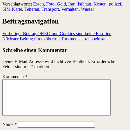
Verschlagwortet
Essen
,
Foto
,
Geld
,
Iran
,
Isfahan
,
Kosten
,
polizei
,
SIM-Karte
,
Teheran
,
Transport
,
Verhalten
,
Wasser
Beitragsnavigation
Vorheriger Beitrag
OREO und Cookies sind keine Essorten
Nächster Beitrag
Grenzübertritt Turkmenistan-Usbekistan
Schreibe einen Kommentar
Deine E-Mail-Adresse wird nicht veröffentlicht.
Erforderliche
Felder sind mit
*
markiert
Kommentar
*
Name
*