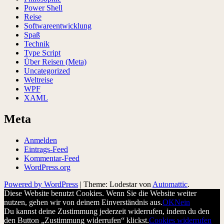
Power Shell
Reise
Softwareentwicklung
Spaß
Technik
Type Script
Über Reisen (Meta)
Uncategorized
Weltreise
WPF
XAML
Meta
Anmelden
Eintrags-Feed
Kommentar-Feed
WordPress.org
Powered by WordPress
|
Theme: Lodestar von
Automattic
.
Diese Website benutzt Cookies. Wenn Sie die Website weiter
nutzen, gehen wir von deinem Einverständnis aus.
OK
Nein
Du kannst deine Zustimmung jederzeit widerrufen, indem du den
den Button „Zustimmung widerrufen“ klickst.
Cookies widerrufen