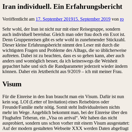
Iran individuell. Ein Erfahrungsbericht
Veröffentlicht am
17. September 2019
15. September 2019
von
ro
Sehr wohl, der Iran ist nicht nur mit einer Reisegruppe, sondern
auch individuell bereisbar. Gleich man oder frau doch ein Exot ist.
Denn Gruppenreisen gibt es sehr wohl in zunehmender Stückzahl.
Dieser kleine Erfahrungsbericht nimmt den Leser mit durch die
wichtigsten Fragen und Probleme des Alltags, die so üblicherweise
auftreten. Dabei ist zu beachten, dass es so gehen kann, aber auch
anders und womöglich besser, da ich keineswegs die Weisheit
gepachtet habe und sich die Randparameter jederzeit wieder ändern
können. Daher ein Jetztbericht aus 9/2019 – ich mit meiner Frau.
Visum
Für die Einreise in den Iran braucht man ein Visum. Dafür ist nun
kein sog. LOI (Letter of Invitation) eines Reisebüros oder
Freunde/Familie mehr nötig. Somit steht Individualreisen nichts
mehr im Wege. Angeblich bekommt man, bei der Einreise über den
Flughafen Teheran, ein „Visa on arrival“. Wir haben das nicht
ausprobiert, sondern uns schon vorher mit einem Visum ausgestattet:
Auf der modern gestalteten Webseite XXX werden Daten abgefragt