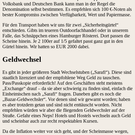
Volksbank und Deutschen Bank kann man in der Regel die
Denomination selbst bestimmen. Es empfehlen sich 100 €-Noten als
bester Kompromiss zwischen Verfügbarkeit, Wert und Papiermasse.
Für den Transport haben wir uns für zwei „Sicherheitsgürtel“
entschieden. Gibts im teueren Outdoorfachhandel oder in unserem
Falle, das Schnäppchen eines Hamburger Rösterei. Dort passen die
Scheine hinein. Je 2 100er auf 1/5 gefaltet passt ganz gut in den
Gürtel hinein. Wir hatten so EUR 2000 dabei.
Geldwechsel
Es gibt in jeder größeren Stadt Wechselstuben („Sarafi“). Diese sind
staatlich lizenziert und der empfohlene Weg Geld zu tauschen.
Pass/Passkopie erforderlich! Auf den Geschäften steht meistens
„Exchange“ drauf – da sie aber schwierig zu finden sind, einfach die
Einheimischen nach „Sarafi“ fragen. Daneben gibt es noch die
„Bazar-Geldwechsler“. Vor denen sind wir gewarnt worden; haben
es aber trotzdem getan und sind nicht enttäuscht worden. Nicht
empfehlen würden wir aber die fliegenden Geldwechsler auf der
Straße. Gefahr eines Neps! Hotels und Hostels wechseln auch Geld
und scheinbar auch zur recht respektablen Kursen.
Da die Inflation weiter vor sich geht, und der Scheinmasse wegen,