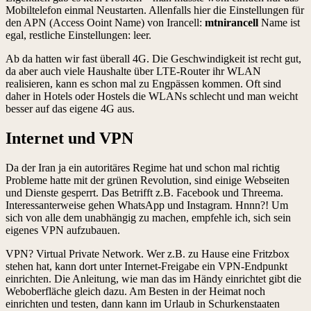
Mobiltelefon einmal Neustarten. Allenfalls hier die Einstellungen für
den APN (Access Ooint Name) von Irancell:
mtnirancell
Name ist
egal, restliche Einstellungen: leer.
Ab da hatten wir fast überall 4G. Die Geschwindigkeit ist recht gut,
da aber auch viele Haushalte über LTE-Router ihr WLAN
realisieren, kann es schon mal zu Engpässen kommen. Oft sind
daher in Hotels oder Hostels die WLANs schlecht und man weicht
besser auf das eigene 4G aus.
Internet und VPN
Da der Iran ja ein autoritäres Regime hat und schon mal richtig
Probleme hatte mit der grünen Revolution, sind einige Webseiten
und Dienste gesperrt. Das Betrifft z.B. Facebook und Threema.
Interessanterweise gehen WhatsApp und Instagram. Hnnn?! Um
sich von alle dem unabhängig zu machen, empfehle ich, sich sein
eigenes VPN aufzubauen.
VPN? Virtual Private Network. Wer z.B. zu Hause eine Fritzbox
stehen hat, kann dort unter Internet-Freigabe ein VPN-Endpunkt
einrichten. Die Anleitung, wie man das im Händy einrichtet gibt die
Weboberfläche gleich dazu. Am Besten in der Heimat noch
einrichten und testen, dann kann im Urlaub in Schurkenstaaten