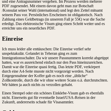
und eine Antragsnummer vergeben. Im Prozess werden mehrere
PDF zugesendet. Mit einem davon geht man zur Botschaft
/Konsulat seiner Wahl (international) und legt den Zettel mitsamt
seinem Pass vor. Persönliches Erscheinen ist obligatorisch. Nach
Zahlung eines Geldbetrags (in unserem Fall je 55€) war die Sache
erledigt. Das elektronische Visum ging einen Schritt weiter und es
erreichte uns ein neuerliches PDF.
Einreise
Ich muss leider alle enttäuschen: Die Einreise verlief sehr
unspektakulär. Gelandet in Teheran ging es zum
Immigrationsschalter. Da wir unsere Passnummern korrekt abgetippt
hatten, war es ausreichend einfach nur den Pass hineinzureichen.
Damit war die Einreise quasi fertig. Das letzte PDF, verkörpert
durch eine A4-Seite musste nicht vorgezeigt werden. Nach
Entgegennahme der Koffer gab es noch eine „übliche“
Zollkontrolle, durch die wir ohne weitere Scans o.ä. durchrutschten.
Wir hätten ja auch nichts zu verzollen gehabt.
Einen Stempel oder ein schönes Einklebe-Visum gab es ebenfalls
nicht. Einerseits gut für eventuelle Israel/USA-Reisen in der
Zukunft, andererseits schade für Visasammler.