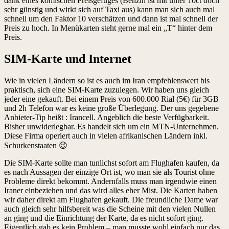
dank eines komischen Preisgefüges (Benzin ist mit unter 10ct doch
sehr günstig und wirkt sich auf Taxi aus) kann man sich auch mal
schnell um den Faktor 10 verschätzen und dann ist mal schnell der
Preis zu hoch. In Menükarten steht gerne mal ein „T“ hinter dem
Preis.
SIM-Karte und Internet
Wie in vielen Ländern so ist es auch im Iran empfehlenswert bis
praktisch, sich eine SIM-Karte zuzulegen. Wir haben uns gleich
jeder eine gekauft. Bei einem Preis von 600.000 Rial (5€) für 3GB
und 2h Telefon war es keine große Überlegung. Der uns gegebene
Anbieter-Tip heißt : Irancell. Angeblich die beste Verfügbarkeit.
Bisher unwiderlegbar. Es handelt sich um ein MTN-Unternehmen.
Diese Firma operiert auch in vielen afrikanischen Ländern inkl.
Schurkenstaaten 😉
Die SIM-Karte sollte man tunlichst sofort am Flughafen kaufen, da
es nach Aussagen der einzige Ort ist, wo man sie als Tourist ohne
Probleme direkt bekommt. Andernfalls muss man irgendwie einen
Iraner einbeziehen und das wird alles eher Mist. Die Karten haben
wir daher direkt am Flughafen gekauft. Die freundliche Dame war
auch gleich sehr hilfsbereit was die Scheine mit den vielen Nullen
an ging und die Einrichtung der Karte, da es nicht sofort ging.
Eigentlich gab es kein Problem – man musste wohl einfach nur das