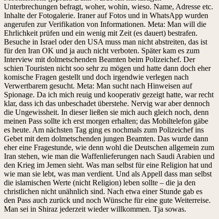
Unterbrechungen befragt, woher, wohin, wieso. Name, Adresse etc.
Inhalte der Fotogalerie. Iraner auf Fotos und in WhatsApp wurden
angerufen zur Verifikation von Informationen. Meta: Man will die
Ehrlichkeit prüfen und ein wenig mit Zeit (es dauert) bestrafen.
Besuche in Israel oder den USA muss man nicht abstreiten, das ist
für den Iran OK und ja auch nicht verboten. Später kam es zum
Interview mit dolmetschenden Beamten beim Polizeichef. Der
schien Touristen nicht soo sehr zu mögen und hatte dann doch eher
komische Fragen gestellt und doch irgendwie verlegen nach
Verwertbarem gesucht. Meta: Man sucht nach Hinweisen auf
Spionage. Da ich mich reuig und kooperativ gezeigt hatte, war recht
klar, dass ich das unbeschadet überstehe. Nervig war aber dennoch
die Ungewissheit. In dieser ließen sie mich auch gleich noch, denn
meinen Pass sollte ich erst morgen erhalten; das Mobiltelefon gäbe
es heute. Am nächsten Tag ging es nochmals zum Polizeichef ins
Gebet mit dem dolmetschenden jungen Beamten. Das wurde dann
eher eine Fragestunde, wie denn wohl die Deutschen allgemein zum
Iran stehen, wie man die Waffenlieferungen nach Saudi Arabien und
den Krieg im Jemen sieht. Was man selbst für eine Religion hat und
wie man sie lebt, was man verdient. Und als Appell dass man selbst
die islamischen Werte (nicht Religion) leben sollte – die ja den
christlichen nicht unähnlich sind. Nach etwa einer Stunde gab es
den Pass auch zurück und noch Wünsche für eine gute Weiterreise.
Man sei in Shiraz jederzeit wieder willkommen. Tja sowas.