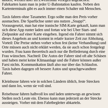
Fahrkarten kann man in jeder U-Bahnstation kaufen. Neben den
Kartenterminals gibt es auch immer einen Schalter mit Menschen.
Taxis fahren ohne Taxameter. Ergo sollte man den Preis vorher
ausmachen. Die Sparfüchse unter uns nutzen „Snapp!“.
Vorausgesetzt, man hat eine iranische SIM-Karte gekauft, kann man
sich diese App runter laden und fortan wie bei Uber Start- und
Zielpunkte auf einer Karte eingeben. Irgend ein Fahrer nimmt sich
dieses Angebots an und kommt in relativ kurzer Zeit zur Abholung.
Vorteil: Die Preise stehen vorher schon fest (keine Verhandlung) und
Orte müssen auch nicht erklärt werden, da sie auch schon festgelegt
wurden. Frau kann theoretisch auch nur die Beförderung durch eine
Frau wünschen. Nachteil: Die Autos der Fahrer sind oft alte Schäsen
und haben meist keine Klimaanlage und die Fahrer können außer
Farsi nichts. Kommunikation läuft also nur über das Schlaufon.
Taxis haben dagegen oft bessere Autos und sprachgewandtere
Fahrer.
Kleinbusse fahren wie in solchen Ländern üblich, feste Strecken
und dann los, wenn sie voll sind.
Reisebusse fahren halbvoll los und laden unterwegs an gewissen
Stellen noch Leute ein. Ebenso kann man jederzeit an der Strecke
aussteigen. Vorher mit dem Fahrtbegleiter abkarteln.