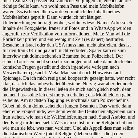
mir in Shiraz so passiert ist: Zunächst vergingen 2h, ehe ich an die
richtige Stelle kam, wo wohl mein Pass und mein Mobiltelefon
waren. Zwischenzeitlich wurde vermutlich der Inhalt meines
Mobiltelefons geprüft. Dann wurde ich mit lästigen
Unterbrechungen befragt, woher, wohin, wieso. Name, Adresse etc.
Inhalte der Fotogalerie. Iraner auf Fotos und in WhatsApp wurden
angerufen zur Verifikation von Informationen. Meta: Man will die
Ehrlichkeit prüfen und ein wenig mit Zeit (es dauert) bestrafen.
Besuche in Israel oder den USA muss man nicht abstreiten, das ist
für den Iran OK und ja auch nicht verboten. Später kam es zum
Interview mit dolmetschenden Beamten beim Polizeichef. Der
schien Touristen nicht soo sehr zu mögen und hatte dann doch eher
komische Fragen gestellt und doch irgendwie verlegen nach
Verwertbarem gesucht. Meta: Man sucht nach Hinweisen auf
Spionage. Da ich mich reuig und kooperativ gezeigt hatte, war recht
klar, dass ich das unbeschadet überstehe. Nervig war aber dennoch
die Ungewissheit. In dieser ließen sie mich auch gleich noch, denn
meinen Pass sollte ich erst morgen erhalten; das Mobiltelefon gäbe
es heute. Am nächsten Tag ging es nochmals zum Polizeichef ins
Gebet mit dem dolmetschenden jungen Beamten. Das wurde dann
eher eine Fragestunde, wie denn wohl die Deutschen allgemein zum
Iran stehen, wie man die Waffenlieferungen nach Saudi Arabien und
den Krieg im Jemen sieht. Was man selbst für eine Religion hat und
wie man sie lebt, was man verdient. Und als Appell dass man selbst
die islamischen Werte (nicht Religion) leben sollte – die ja den