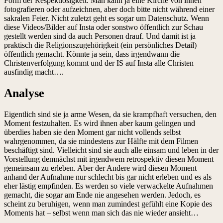
Form der Respektlosigkeit. Man kann ja eine Kirche von innen
fotografieren oder aufzeichnen, aber doch bitte nicht während einer
sakralen Feier. Nicht zuletzt geht es sogar um Datenschutz. Wenn
diese Videos/Bilder auf Insta oder sonstwo öffentlich zur Schau
gestellt werden sind da auch Personen drauf. Und damit ist ja
praktisch die Religionszugehörigkeit (ein persönliches Detail)
öffentlich gemacht. Könnte ja sein, dass irgendwann die
Christenverfolgung kommt und der IS auf Insta alle Christen
ausfindig macht….
Analyse
Eigentlich sind sie ja arme Wesen, da sie krampfhaft versuchen, den
Moment festzuhalten. Es wird ihnen aber kaum gelingen und
überdies haben sie den Moment gar nicht vollends selbst
wahrgenommen, da sie mindestens zur Hälfte mit dem Filmen
beschäftigt sind. Vielleicht sind sie auch alle einsam und leben in der
Vorstellung demnächst mit irgendwem retrospektiv diesen Moment
gemeinsam zu erleben. Aber der Andere wird diesen Moment
anhand der Aufnahme nur schlecht bis gar nicht erleben und es als
eher lästig empfinden. Es werden so viele verwackelte Aufnahmen
gemacht, die sogar am Ende nie angesehen werden. Jedoch, es
scheint zu beruhigen, wenn man zumindest gefühlt eine Kopie des
Moments hat – selbst wenn man sich das nie wieder ansieht…