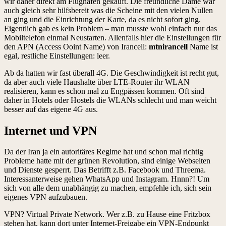
wir daher direkt am Flughafen gekauft. Die freundliche Dame war
auch gleich sehr hilfsbereit was die Scheine mit den vielen Nullen
an ging und die Einrichtung der Karte, da es nicht sofort ging.
Eigentlich gab es kein Problem – man musste wohl einfach nur das
Mobiltelefon einmal Neustarten. Allenfalls hier die Einstellungen für
den APN (Access Ooint Name) von Irancell:
mtnirancell
Name ist
egal, restliche Einstellungen: leer.
Ab da hatten wir fast überall 4G. Die Geschwindigkeit ist recht gut,
da aber auch viele Haushalte über LTE-Router ihr WLAN
realisieren, kann es schon mal zu Engpässen kommen. Oft sind
daher in Hotels oder Hostels die WLANs schlecht und man weicht
besser auf das eigene 4G aus.
Internet und VPN
Da der Iran ja ein autoritäres Regime hat und schon mal richtig
Probleme hatte mit der grünen Revolution, sind einige Webseiten
und Dienste gesperrt. Das Betrifft z.B. Facebook und Threema.
Interessanterweise gehen WhatsApp und Instagram. Hnnn?! Um
sich von alle dem unabhängig zu machen, empfehle ich, sich sein
eigenes VPN aufzubauen.
VPN? Virtual Private Network. Wer z.B. zu Hause eine Fritzbox
stehen hat, kann dort unter Internet-Freigabe ein VPN-Endpunkt