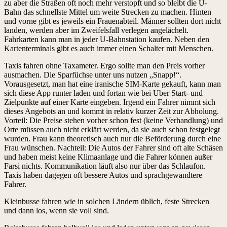
zu aber die Straßen oft noch mehr verstopft und so bleibt die U-
Bahn das schnellste Mittel um weite Strecken zu machen. Hinten
und vorne gibt es jeweils ein Frauenabteil. Männer sollten dort nicht
landen, werden aber im Zweifelsfall verlegen angelächelt.
Fahrkarten kann man in jeder U-Bahnstation kaufen. Neben den
Kartenterminals gibt es auch immer einen Schalter mit Menschen.
Taxis fahren ohne Taxameter. Ergo sollte man den Preis vorher
ausmachen. Die Sparfüchse unter uns nutzen „Snapp!“.
Vorausgesetzt, man hat eine iranische SIM-Karte gekauft, kann man
sich diese App runter laden und fortan wie bei Uber Start- und
Zielpunkte auf einer Karte eingeben. Irgend ein Fahrer nimmt sich
dieses Angebots an und kommt in relativ kurzer Zeit zur Abholung.
Vorteil: Die Preise stehen vorher schon fest (keine Verhandlung) und
Orte müssen auch nicht erklärt werden, da sie auch schon festgelegt
wurden. Frau kann theoretisch auch nur die Beförderung durch eine
Frau wünschen. Nachteil: Die Autos der Fahrer sind oft alte Schäsen
und haben meist keine Klimaanlage und die Fahrer können außer
Farsi nichts. Kommunikation läuft also nur über das Schlaufon.
Taxis haben dagegen oft bessere Autos und sprachgewandtere
Fahrer.
Kleinbusse fahren wie in solchen Ländern üblich, feste Strecken
und dann los, wenn sie voll sind.