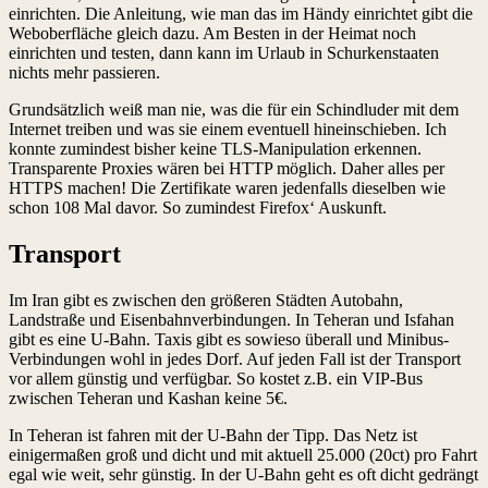
einrichten. Die Anleitung, wie man das im Händy einrichtet gibt die
Weboberfläche gleich dazu. Am Besten in der Heimat noch
einrichten und testen, dann kann im Urlaub in Schurkenstaaten
nichts mehr passieren.
Grundsätzlich weiß man nie, was die für ein Schindluder mit dem
Internet treiben und was sie einem eventuell hineinschieben. Ich
konnte zumindest bisher keine TLS-Manipulation erkennen.
Transparente Proxies wären bei HTTP möglich. Daher alles per
HTTPS machen! Die Zertifikate waren jedenfalls dieselben wie
schon 108 Mal davor. So zumindest Firefox‘ Auskunft.
Transport
Im Iran gibt es zwischen den größeren Städten Autobahn,
Landstraße und Eisenbahnverbindungen. In Teheran und Isfahan
gibt es eine U-Bahn. Taxis gibt es sowieso überall und Minibus-
Verbindungen wohl in jedes Dorf. Auf jeden Fall ist der Transport
vor allem günstig und verfügbar. So kostet z.B. ein VIP-Bus
zwischen Teheran und Kashan keine 5€.
In Teheran ist fahren mit der U-Bahn der Tipp. Das Netz ist
einigermaßen groß und dicht und mit aktuell 25.000 (20ct) pro Fahrt
egal wie weit, sehr günstig. In der U-Bahn geht es oft dicht gedrängt