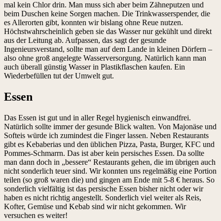
mal kein Chlor drin. Man muss sich aber beim Zähneputzen und
beim Duschen keine Sorgen machen. Die Trinkwasserspender, die
es Allerorten gibt, konnten wir bislang ohne Reue nutzen.
Höchstwahrscheinlich geben sie das Wasser nur gekühlt und direkt
aus der Leitung ab. Aufpassen, das sagt der gesunde
Ingenieursverstand, sollte man auf dem Lande in kleinen Dörfern –
also ohne groß angelegte Wasserversorgung. Natürlich kann man
auch überall günstig Wasser in Plastikflaschen kaufen. Ein
Wiederbefüllen tut der Umwelt gut.
Essen
Das Essen ist gut und in aller Regel hygienisch einwandfrei.
Natürlich sollte immer der gesunde Blick walten. Von Majonäse und
Softeis würde ich zumindest die Finger lassen. Neben Restaurants
gibt es Kebaberias und den üblichen Pizza, Pasta, Burger, KFC und
Pommes-Schmarrn. Das ist aber kein persisches Essen. Da sollte
man dann doch in „bessere“ Restaurants gehen, die im übrigen auch
nicht sonderlich teuer sind. Wir konnten uns regelmäßig eine Portion
teilen (so groß waren die) und gingen am Ende mit 5-8 € heraus. So
sonderlich vielfältig ist das persische Essen bisher nicht oder wir
haben es nicht richtig angestellt. Sonderlich viel weiter als Reis,
Kofter, Gemüse und Kebab sind wir nicht gekommen. Wir
versuchen es weiter!