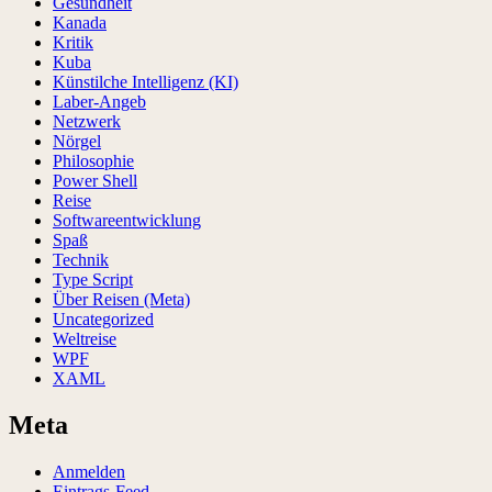
Gesundheit
Kanada
Kritik
Kuba
Künstilche Intelligenz (KI)
Laber-Angeb
Netzwerk
Nörgel
Philosophie
Power Shell
Reise
Softwareentwicklung
Spaß
Technik
Type Script
Über Reisen (Meta)
Uncategorized
Weltreise
WPF
XAML
Meta
Anmelden
Eintrags-Feed