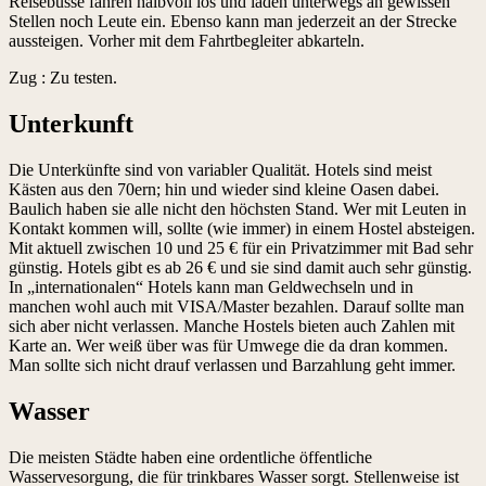
Reisebusse fahren halbvoll los und laden unterwegs an gewissen
Stellen noch Leute ein. Ebenso kann man jederzeit an der Strecke
aussteigen. Vorher mit dem Fahrtbegleiter abkarteln.
Zug : Zu testen.
Unterkunft
Die Unterkünfte sind von variabler Qualität. Hotels sind meist
Kästen aus den 70ern; hin und wieder sind kleine Oasen dabei.
Baulich haben sie alle nicht den höchsten Stand. Wer mit Leuten in
Kontakt kommen will, sollte (wie immer) in einem Hostel absteigen.
Mit aktuell zwischen 10 und 25 € für ein Privatzimmer mit Bad sehr
günstig. Hotels gibt es ab 26 € und sie sind damit auch sehr günstig.
In „internationalen“ Hotels kann man Geldwechseln und in
manchen wohl auch mit VISA/Master bezahlen. Darauf sollte man
sich aber nicht verlassen. Manche Hostels bieten auch Zahlen mit
Karte an. Wer weiß über was für Umwege die da dran kommen.
Man sollte sich nicht drauf verlassen und Barzahlung geht immer.
Wasser
Die meisten Städte haben eine ordentliche öffentliche
Wasservesorgung, die für trinkbares Wasser sorgt. Stellenweise ist