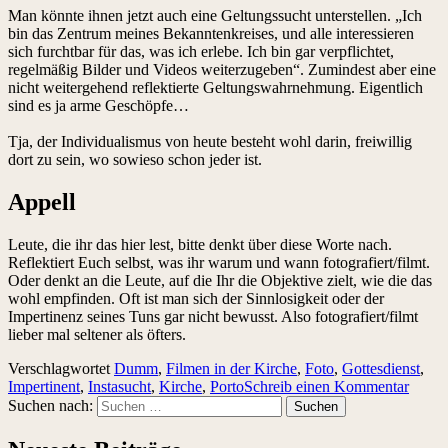
Man könnte ihnen jetzt auch eine Geltungssucht unterstellen. „Ich
bin das Zentrum meines Bekanntenkreises, und alle interessieren
sich furchtbar für das, was ich erlebe. Ich bin gar verpflichtet,
regelmäßig Bilder und Videos weiterzugeben“. Zumindest aber eine
nicht weitergehend reflektierte Geltungswahrnehmung. Eigentlich
sind es ja arme Geschöpfe…
Tja, der Individualismus von heute besteht wohl darin, freiwillig
dort zu sein, wo sowieso schon jeder ist.
Appell
Leute, die ihr das hier lest, bitte denkt über diese Worte nach.
Reflektiert Euch selbst, was ihr warum und wann fotografiert/filmt.
Oder denkt an die Leute, auf die Ihr die Objektive zielt, wie die das
wohl empfinden. Oft ist man sich der Sinnlosigkeit oder der
Impertinenz seines Tuns gar nicht bewusst. Also fotografiert/filmt
lieber mal seltener als öfters.
Verschlagwortet
Dumm
,
Filmen in der Kirche
,
Foto
,
Gottesdienst
,
Impertinent
,
Instasucht
,
Kirche
,
Porto
Schreib einen Kommentar
Suchen nach: