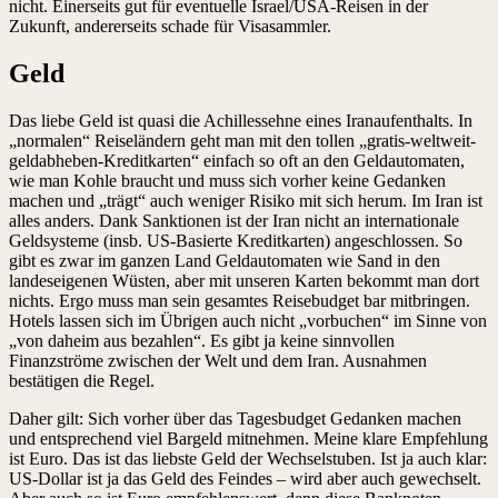
nicht. Einerseits gut für eventuelle Israel/USA-Reisen in der
Zukunft, andererseits schade für Visasammler.
Geld
Das liebe Geld ist quasi die Achillessehne eines Iranaufenthalts. In
„normalen“ Reiseländern geht man mit den tollen „gratis-weltweit-
geldabheben-Kreditkarten“ einfach so oft an den Geldautomaten,
wie man Kohle braucht und muss sich vorher keine Gedanken
machen und „trägt“ auch weniger Risiko mit sich herum. Im Iran ist
alles anders. Dank Sanktionen ist der Iran nicht an internationale
Geldsysteme (insb. US-Basierte Kreditkarten) angeschlossen. So
gibt es zwar im ganzen Land Geldautomaten wie Sand in den
landeseigenen Wüsten, aber mit unseren Karten bekommt man dort
nichts. Ergo muss man sein gesamtes Reisebudget bar mitbringen.
Hotels lassen sich im Übrigen auch nicht „vorbuchen“ im Sinne von
„von daheim aus bezahlen“. Es gibt ja keine sinnvollen
Finanzströme zwischen der Welt und dem Iran. Ausnahmen
bestätigen die Regel.
Daher gilt: Sich vorher über das Tagesbudget Gedanken machen
und entsprechend viel Bargeld mitnehmen. Meine klare Empfehlung
ist Euro. Das ist das liebste Geld der Wechselstuben. Ist ja auch klar:
US-Dollar ist ja das Geld des Feindes – wird aber auch gewechselt.