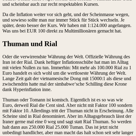
und scheinbar auch zur recht respektablen Kursen.
Da die Inflation weiter vor sich geht, und der Scheinmasse wegen,
und sowieso sollte man nur immer Stück für Stück wechseln. Je
später, desto besser der Kurs. Wir haben mit 1:124.000 angefangen.
Was uns bei EUR 100 direkt zu Multimillionären gemacht hat.
Thuman und Rial
Oder die verwirrendste Währung der Welt. Offizielle Währung des
Iran ist der Rial. Dank heftiger Inflationsschübe hat man im Alltag
mit vielen Nullen zu tun. Immerhin: Mit mehr als 100.000 Rial zu 1
Euro handelt es sich wohl um die wertloseste Währung der Welt.
Lange Zeit galt der vietnamesische Dong mit 15000:1 als diese und
zwischendrin hatte mal der simbabwe‘sche Schilling diese Krone
dank Hyperinflation inne.
Thuman oder Tomann ist komisch. Eigentlich ist es so was wie
Euro, derweil Rial die Cent sind. Aber nicht mit Faktor 100 sondern
mit Faktor 10. Allerdings tritt der Thuman nicht in Erscheinung. Alle
Scheine sind in Rial denominiert. Aber im Alltagsgebrauch lässt der
Iraner gerne mal eine 0 weg und sagt statt Rial Thuman. So werden
halt dann aus 250.000 Rial 25.000 Tuman. Das ist jetzt nicht
unbedingt handlicher, aber man macht das halt schon seit sehr langer