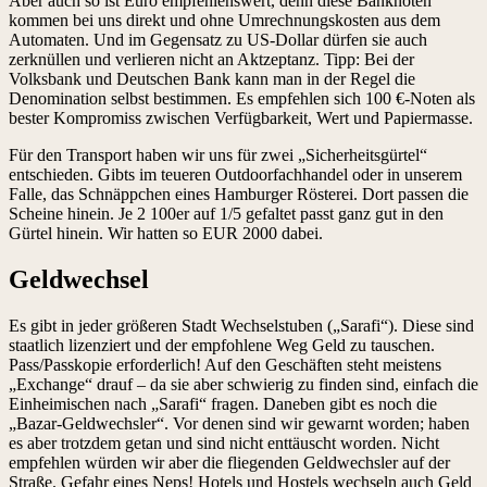
Aber auch so ist Euro empfehlenswert, denn diese Banknoten
kommen bei uns direkt und ohne Umrechnungskosten aus dem
Automaten. Und im Gegensatz zu US-Dollar dürfen sie auch
zerknüllen und verlieren nicht an Aktzeptanz. Tipp: Bei der
Volksbank und Deutschen Bank kann man in der Regel die
Denomination selbst bestimmen. Es empfehlen sich 100 €-Noten als
bester Kompromiss zwischen Verfügbarkeit, Wert und Papiermasse.
Für den Transport haben wir uns für zwei „Sicherheitsgürtel“
entschieden. Gibts im teueren Outdoorfachhandel oder in unserem
Falle, das Schnäppchen eines Hamburger Rösterei. Dort passen die
Scheine hinein. Je 2 100er auf 1/5 gefaltet passt ganz gut in den
Gürtel hinein. Wir hatten so EUR 2000 dabei.
Geldwechsel
Es gibt in jeder größeren Stadt Wechselstuben („Sarafi“). Diese sind
staatlich lizenziert und der empfohlene Weg Geld zu tauschen.
Pass/Passkopie erforderlich! Auf den Geschäften steht meistens
„Exchange“ drauf – da sie aber schwierig zu finden sind, einfach die
Einheimischen nach „Sarafi“ fragen. Daneben gibt es noch die
„Bazar-Geldwechsler“. Vor denen sind wir gewarnt worden; haben
es aber trotzdem getan und sind nicht enttäuscht worden. Nicht
empfehlen würden wir aber die fliegenden Geldwechsler auf der
Straße. Gefahr eines Neps! Hotels und Hostels wechseln auch Geld