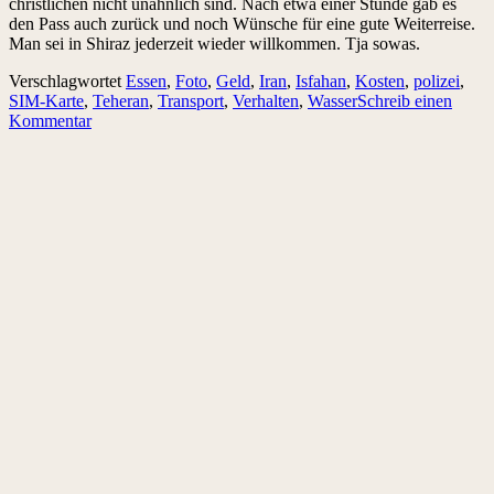
christlichen nicht unähnlich sind. Nach etwa einer Stunde gab es
den Pass auch zurück und noch Wünsche für eine gute Weiterreise.
Man sei in Shiraz jederzeit wieder willkommen. Tja sowas.
Verschlagwortet
Essen
,
Foto
,
Geld
,
Iran
,
Isfahan
,
Kosten
,
polizei
,
SIM-Karte
,
Teheran
,
Transport
,
Verhalten
,
Wasser
Schreib einen
Kommentar