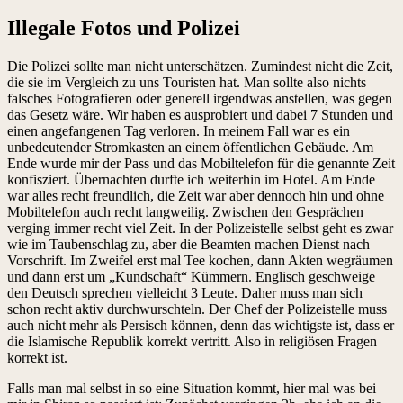
Illegale Fotos und Polizei
Die Polizei sollte man nicht unterschätzen. Zumindest nicht die Zeit,
die sie im Vergleich zu uns Touristen hat. Man sollte also nichts
falsches Fotografieren oder generell irgendwas anstellen, was gegen
das Gesetz wäre. Wir haben es ausprobiert und dabei 7 Stunden und
einen angefangenen Tag verloren. In meinem Fall war es ein
unbedeutender Stromkasten an einem öffentlichen Gebäude. Am
Ende wurde mir der Pass und das Mobiltelefon für die genannte Zeit
konfisziert. Übernachten durfte ich weiterhin im Hotel. Am Ende
war alles recht freundlich, die Zeit war aber dennoch hin und ohne
Mobiltelefon auch recht langweilig. Zwischen den Gesprächen
verging immer recht viel Zeit. In der Polizeistelle selbst geht es zwar
wie im Taubenschlag zu, aber die Beamten machen Dienst nach
Vorschrift. Im Zweifel erst mal Tee kochen, dann Akten wegräumen
und dann erst um „Kundschaft“ Kümmern. Englisch geschweige
den Deutsch sprechen vielleicht 3 Leute. Daher muss man sich
schon recht aktiv durchwurschteln. Der Chef der Polizeistelle muss
auch nicht mehr als Persisch können, denn das wichtigste ist, dass er
die Islamische Republik korrekt vertritt. Also in religiösen Fragen
korrekt ist.
Falls man mal selbst in so eine Situation kommt, hier mal was bei