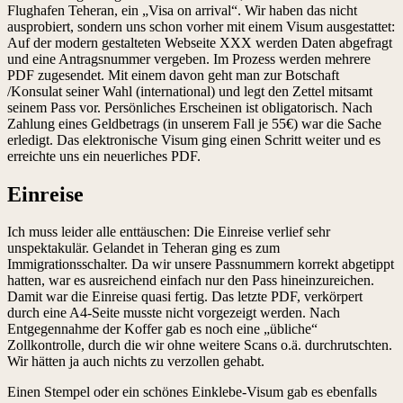
Flughafen Teheran, ein „Visa on arrival“. Wir haben das nicht
ausprobiert, sondern uns schon vorher mit einem Visum ausgestattet:
Auf der modern gestalteten Webseite XXX werden Daten abgefragt
und eine Antragsnummer vergeben. Im Prozess werden mehrere
PDF zugesendet. Mit einem davon geht man zur Botschaft
/Konsulat seiner Wahl (international) und legt den Zettel mitsamt
seinem Pass vor. Persönliches Erscheinen ist obligatorisch. Nach
Zahlung eines Geldbetrags (in unserem Fall je 55€) war die Sache
erledigt. Das elektronische Visum ging einen Schritt weiter und es
erreichte uns ein neuerliches PDF.
Einreise
Ich muss leider alle enttäuschen: Die Einreise verlief sehr
unspektakulär. Gelandet in Teheran ging es zum
Immigrationsschalter. Da wir unsere Passnummern korrekt abgetippt
hatten, war es ausreichend einfach nur den Pass hineinzureichen.
Damit war die Einreise quasi fertig. Das letzte PDF, verkörpert
durch eine A4-Seite musste nicht vorgezeigt werden. Nach
Entgegennahme der Koffer gab es noch eine „übliche“
Zollkontrolle, durch die wir ohne weitere Scans o.ä. durchrutschten.
Wir hätten ja auch nichts zu verzollen gehabt.
Einen Stempel oder ein schönes Einklebe-Visum gab es ebenfalls