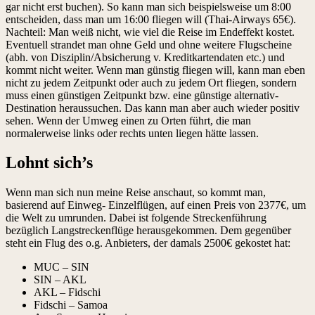
gar nicht erst buchen). So kann man sich beispielsweise um 8:00
entscheiden, dass man um 16:00 fliegen will (Thai-Airways 65€).
Nachteil: Man weiß nicht, wie viel die Reise im Endeffekt kostet.
Eventuell strandet man ohne Geld und ohne weitere Flugscheine
(abh. von Disziplin/Absicherung v. Kreditkartendaten etc.) und
kommt nicht weiter. Wenn man günstig fliegen will, kann man eben
nicht zu jedem Zeitpunkt oder auch zu jedem Ort fliegen, sondern
muss einen günstigen Zeitpunkt bzw. eine günstige alternativ-
Destination heraussuchen. Das kann man aber auch wieder positiv
sehen. Wenn der Umweg einen zu Orten führt, die man
normalerweise links oder rechts unten liegen hätte lassen.
Lohnt sich’s
Wenn man sich nun meine Reise anschaut, so kommt man,
basierend auf Einweg- Einzelflügen, auf einen Preis von 2377€, um
die Welt zu umrunden. Dabei ist folgende Streckenführung
bezüglich Langstreckenflüge herausgekommen. Dem gegenüber
steht ein Flug des o.g. Anbieters, der damals 2500€ gekostet hat:
MUC – SIN
SIN – AKL
AKL – Fidschi
Fidschi – Samoa