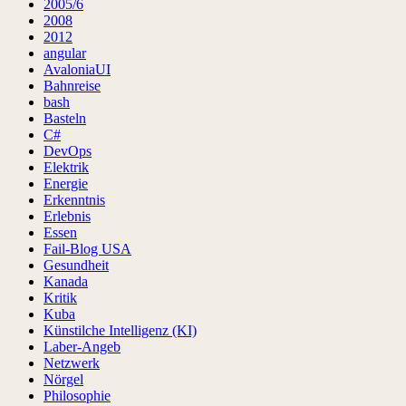
2005/6
2008
2012
angular
AvaloniaUI
Bahnreise
bash
Basteln
C#
DevOps
Elektrik
Energie
Erkenntnis
Erlebnis
Essen
Fail-Blog USA
Gesundheit
Kanada
Kritik
Kuba
Künstilche Intelligenz (KI)
Laber-Angeb
Netzwerk
Nörgel
Philosophie