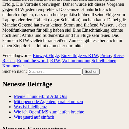
Erfolg. Die Vorteile überwiegen. Daher würde ich dieses Vorgehen
gegen RTW jedem empfehlen. Das Ganze ist natürlich auch
dadurch möglich, dass man heute praktisch überall seine Flüge vom
Laptop oder dem Tablett (sogar Schlaufon) buchen kann. Dabei gilt:
Manche Gegend hat zwar keinen Strom und fließend Wasser… aber
Mobilfunkinternet für billig haben sie! Eine Einschränkung könnte
noch sein: Afrika und Südamerika sind für Flüge sehr teuer. Das
kann ein RTW vielleicht rausreißen. Zumeist gibt es aber auch nur
einen Stop dort…. lohnt dann eher nur mittel.
Verschlagwortet
Einweg-Flüge
,
Einzelflüge vs RTW
,
Preise
,
Reise
,
Reisen
,
Round the world
,
RTW
,
Weltumrundung
Schreib einen
Kommentar
Suchen nach:
Neueste Beiträge
Meine Thunderbird Add-Ons
Mit opencode Agenten parallel nutzen
Was ist Intelligenz
Wie ich OpenEMS zum laufen brachte
Wireguard auf einfach