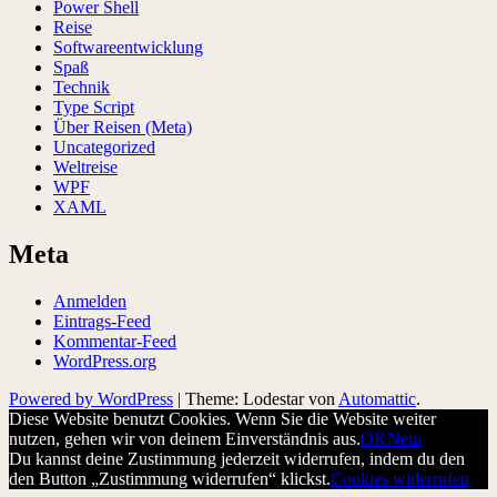
Power Shell
Reise
Softwareentwicklung
Spaß
Technik
Type Script
Über Reisen (Meta)
Uncategorized
Weltreise
WPF
XAML
Meta
Anmelden
Eintrags-Feed
Kommentar-Feed
WordPress.org
Powered by WordPress
|
Theme: Lodestar von
Automattic
.
Diese Website benutzt Cookies. Wenn Sie die Website weiter
nutzen, gehen wir von deinem Einverständnis aus.
OK
Nein
Du kannst deine Zustimmung jederzeit widerrufen, indem du den
den Button „Zustimmung widerrufen“ klickst.
Cookies widerrufen