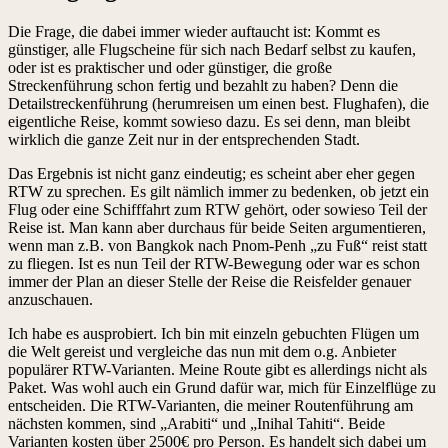
Die Frage, die dabei immer wieder auftaucht ist: Kommt es
günstiger, alle Flugscheine für sich nach Bedarf selbst zu kaufen,
oder ist es praktischer und oder günstiger, die große
Streckenführung schon fertig und bezahlt zu haben? Denn die
Detailstreckenführung (herumreisen um einen best. Flughafen), die
eigentliche Reise, kommt sowieso dazu. Es sei denn, man bleibt
wirklich die ganze Zeit nur in der entsprechenden Stadt.
Das Ergebnis ist nicht ganz eindeutig; es scheint aber eher gegen
RTW zu sprechen. Es gilt nämlich immer zu bedenken, ob jetzt ein
Flug oder eine Schifffahrt zum RTW gehört, oder sowieso Teil der
Reise ist. Man kann aber durchaus für beide Seiten argumentieren,
wenn man z.B. von Bangkok nach Pnom-Penh „zu Fuß“ reist statt
zu fliegen. Ist es nun Teil der RTW-Bewegung oder war es schon
immer der Plan an dieser Stelle der Reise die Reisfelder genauer
anzuschauen.
Ich habe es ausprobiert. Ich bin mit einzeln gebuchten Flügen um
die Welt gereist und vergleiche das nun mit dem o.g. Anbieter
populärer RTW-Varianten. Meine Route gibt es allerdings nicht als
Paket. Was wohl auch ein Grund dafür war, mich für Einzelflüge zu
entscheiden. Die RTW-Varianten, die meiner Routenführung am
nächsten kommen, sind „Arabiti“ und „Inihal Tahiti“. Beide
Varianten kosten über 2500€ pro Person. Es handelt sich dabei um