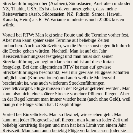
Streckenführungen über (Arabien), Südostasien, Australien und/oder
NZ, Thahiti, USA. Es ist also davon auszugehen, dass meine
Reisevariante (Arab, Südostasien, NZ, Fidschi, Samoa, Hawaii,
Kanada, Heim) als RTW-Variante mindestens auch 2500€ kosten
würde.
Vorteil bei RTW: Man legt seine Route und die Termine vorher fest.
Aber man kann später seine Termine auf beliebige Zeiten
umbuchen. Auch zu Stoßzeiten, wo die Preise sonst eigentlich durch
die Decke gehen würden. Nachteil: Man ist auf ein Jahr
Reisezeit/Buchungszet festgelegt und man muss sich seiner
Streckenführung zu beginn klar sein und ist auf diese fortan
festgelegt. Bei dem allgemeinen RTW ist man auf gewisse
Streckenführungen beschränkt, weil nur gewisse Fluggesellschaften
möglich sind (Kooperationen) und auch weil die Meilenzahl
beschränkt ist, was auch wiederum Streckenführungen
vereitelt/vorgibt. Flüge müssen in der Regel angetreten werden. Man
kann also nicht eine spätere Strecke vor einer früheren fliegen. Aber
in der Regel kommt man immer wieder heim (auch ohne Geld), weil
man ja die Flüge schon hat. Disziplinfrage.
Vorteil bei Einzeltickets: Man so flexibel, wie es eben geht. Man
kann mit jeder Fluggesellschaft fliegen, man kann zu jeder Zeit und
beliebig kurzfristig fliegen und man hat kein Limit von einem Jahr
Reisezeit. Man kann auch beliebig Flüge verfallen lassen (oder sie