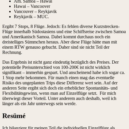
Am. Samoa – Hawai
Hawai – Vancoover
Vancouver – Reykjavik
Reykjavik – MUC.
Ergibt 7 Stops, 8 Flüge. Jedoch: Es fehlen diverse Kurzstrecken-
Flüge innerhalb Südostasiens und eine Schiffsreise zwischen Samoa
und Amerikanisch Samoa. Dabei kommt durchaus noch ein
dreistelliges Sümmchen heraus. Aber diese Flüge hätte man mit
einem RTW genauso gebucht. Daher sind sie nicht Teil der
Rechnung.
Das Ergebnis ist nicht ganz eindeutig bezüglich des Preises. Der
potentielle Preisunterschied von 100-200€ ist nicht wirklich
signifikant – immerhin gespart. Und anscheinend habe ich sogar ca.
1 Stop mehr bekommen. Für manch einen mag das eventuelle
Risiko des ungeplanten Trips diese Differenz wert sein. Auf der
anderen Seite ergibt sich doch ein erheblicher Spontanitäts- und
Flexibilitätsgewinn, wenn man auf Einzelflüge setzt. Für mich
überwiegt dieser Vorteil. Unter anderem auch deshalb, weil ich
länger als ein Jahr unterwegs sein werde.
Resümé
Ich bilanziere für meinen Teil die individuellen Einzelflüge als