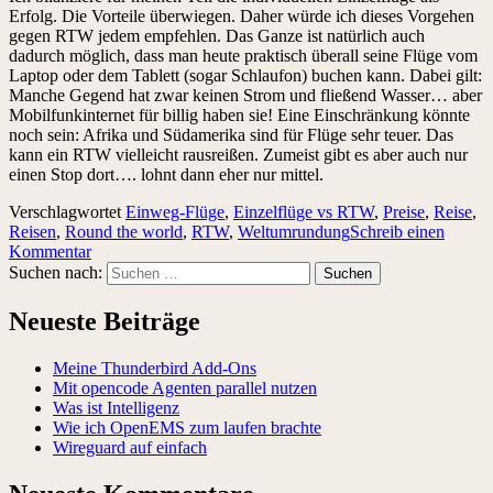
Erfolg. Die Vorteile überwiegen. Daher würde ich dieses Vorgehen
gegen RTW jedem empfehlen. Das Ganze ist natürlich auch
dadurch möglich, dass man heute praktisch überall seine Flüge vom
Laptop oder dem Tablett (sogar Schlaufon) buchen kann. Dabei gilt:
Manche Gegend hat zwar keinen Strom und fließend Wasser… aber
Mobilfunkinternet für billig haben sie! Eine Einschränkung könnte
noch sein: Afrika und Südamerika sind für Flüge sehr teuer. Das
kann ein RTW vielleicht rausreißen. Zumeist gibt es aber auch nur
einen Stop dort…. lohnt dann eher nur mittel.
Verschlagwortet
Einweg-Flüge
,
Einzelflüge vs RTW
,
Preise
,
Reise
,
Reisen
,
Round the world
,
RTW
,
Weltumrundung
Schreib einen
Kommentar
Suchen nach:
Neueste Beiträge
Meine Thunderbird Add-Ons
Mit opencode Agenten parallel nutzen
Was ist Intelligenz
Wie ich OpenEMS zum laufen brachte
Wireguard auf einfach