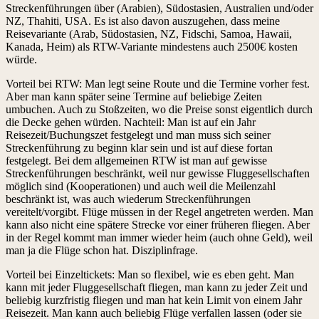
Streckenführungen über (Arabien), Südostasien, Australien und/oder
NZ, Thahiti, USA. Es ist also davon auszugehen, dass meine
Reisevariante (Arab, Südostasien, NZ, Fidschi, Samoa, Hawaii,
Kanada, Heim) als RTW-Variante mindestens auch 2500€ kosten
würde.
Vorteil bei RTW: Man legt seine Route und die Termine vorher fest.
Aber man kann später seine Termine auf beliebige Zeiten
umbuchen. Auch zu Stoßzeiten, wo die Preise sonst eigentlich durch
die Decke gehen würden. Nachteil: Man ist auf ein Jahr
Reisezeit/Buchungszet festgelegt und man muss sich seiner
Streckenführung zu beginn klar sein und ist auf diese fortan
festgelegt. Bei dem allgemeinen RTW ist man auf gewisse
Streckenführungen beschränkt, weil nur gewisse Fluggesellschaften
möglich sind (Kooperationen) und auch weil die Meilenzahl
beschränkt ist, was auch wiederum Streckenführungen
vereitelt/vorgibt. Flüge müssen in der Regel angetreten werden. Man
kann also nicht eine spätere Strecke vor einer früheren fliegen. Aber
in der Regel kommt man immer wieder heim (auch ohne Geld), weil
man ja die Flüge schon hat. Disziplinfrage.
Vorteil bei Einzeltickets: Man so flexibel, wie es eben geht. Man
kann mit jeder Fluggesellschaft fliegen, man kann zu jeder Zeit und
beliebig kurzfristig fliegen und man hat kein Limit von einem Jahr
Reisezeit. Man kann auch beliebig Flüge verfallen lassen (oder sie