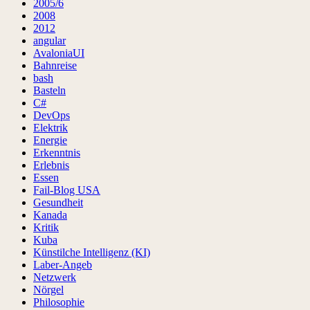
2005/6
2008
2012
angular
AvaloniaUI
Bahnreise
bash
Basteln
C#
DevOps
Elektrik
Energie
Erkenntnis
Erlebnis
Essen
Fail-Blog USA
Gesundheit
Kanada
Kritik
Kuba
Künstilche Intelligenz (KI)
Laber-Angeb
Netzwerk
Nörgel
Philosophie