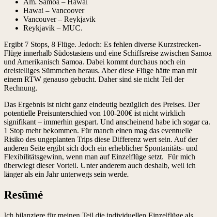
Am. Samoa – Hawai
Hawai – Vancoover
Vancouver – Reykjavik
Reykjavik – MUC.
Ergibt 7 Stops, 8 Flüge. Jedoch: Es fehlen diverse Kurzstrecken-
Flüge innerhalb Südostasiens und eine Schiffsreise zwischen Samoa
und Amerikanisch Samoa. Dabei kommt durchaus noch ein
dreistelliges Sümmchen heraus. Aber diese Flüge hätte man mit
einem RTW genauso gebucht. Daher sind sie nicht Teil der
Rechnung.
Das Ergebnis ist nicht ganz eindeutig bezüglich des Preises. Der
potentielle Preisunterschied von 100-200€ ist nicht wirklich
signifikant – immerhin gespart. Und anscheinend habe ich sogar ca.
1 Stop mehr bekommen. Für manch einen mag das eventuelle
Risiko des ungeplanten Trips diese Differenz wert sein. Auf der
anderen Seite ergibt sich doch ein erheblicher Spontanitäts- und
Flexibilitätsgewinn, wenn man auf Einzelflüge setzt. Für mich
überwiegt dieser Vorteil. Unter anderem auch deshalb, weil ich
länger als ein Jahr unterwegs sein werde.
Resümé
Ich bilanziere für meinen Teil die individuellen Einzelflüge als