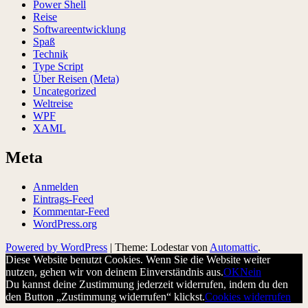
Power Shell
Reise
Softwareentwicklung
Spaß
Technik
Type Script
Über Reisen (Meta)
Uncategorized
Weltreise
WPF
XAML
Meta
Anmelden
Eintrags-Feed
Kommentar-Feed
WordPress.org
Powered by WordPress
|
Theme: Lodestar von
Automattic
.
Diese Website benutzt Cookies. Wenn Sie die Website weiter
nutzen, gehen wir von deinem Einverständnis aus.
OK
Nein
Du kannst deine Zustimmung jederzeit widerrufen, indem du den
den Button „Zustimmung widerrufen“ klickst.
Cookies widerrufen