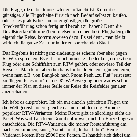
Die Frage, die dabei immer wieder auftaucht ist: Kommt es
günstiger, alle Flugscheine für sich nach Bedarf selbst zu kaufen,
oder ist es praktischer und oder günstiger, die große
Streckenführung schon fertig und bezahlt zu haben? Denn die
Detailstreckenführung (herumreisen um einen best. Flughafen), die
eigentliche Reise, kommt sowieso dazu. Es sei denn, man bleibt
wirklich die ganze Zeit nur in der entsprechenden Stadt.
Das Ergebnis ist nicht ganz eindeutig; es scheint aber eher gegen
RTW zu sprechen. Es gilt nämlich immer zu bedenken, ob jetzt ein
Flug oder eine Schifffahrt zum RTW gehört, oder sowieso Teil der
Reise ist. Man kann aber durchaus für beide Seiten argumentieren,
wenn man z.B. von Bangkok nach Pnom-Penh „zu Fuß“ reist statt
zu fliegen. Ist es nun Teil der RTW-Bewegung oder war es schon
immer der Plan an dieser Stelle der Reise die Reisfelder genauer
anzuschauen.
Ich habe es ausprobiert. Ich bin mit einzeln gebuchten Flügen um
die Welt gereist und vergleiche das nun mit dem o.g. Anbieter
populärer RTW-Varianten. Meine Route gibt es allerdings nicht als
Paket. Was wohl auch ein Grund dafür war, mich für Einzelflüge zu
entscheiden. Die RTW-Varianten, die meiner Routenführung am
nächsten kommen, sind „Arabiti“ und „Inihal Tahiti“. Beide
Varianten kosten über 2500€ pro Person. Es handelt sich dabei um