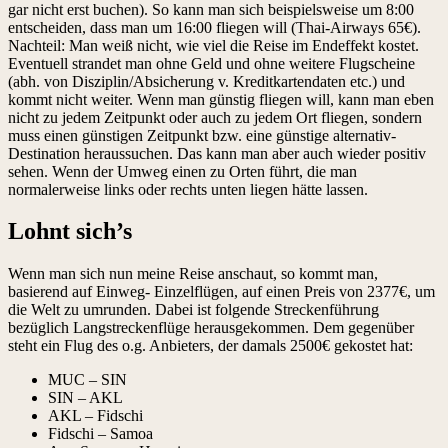
gar nicht erst buchen). So kann man sich beispielsweise um 8:00
entscheiden, dass man um 16:00 fliegen will (Thai-Airways 65€).
Nachteil: Man weiß nicht, wie viel die Reise im Endeffekt kostet.
Eventuell strandet man ohne Geld und ohne weitere Flugscheine
(abh. von Disziplin/Absicherung v. Kreditkartendaten etc.) und
kommt nicht weiter. Wenn man günstig fliegen will, kann man eben
nicht zu jedem Zeitpunkt oder auch zu jedem Ort fliegen, sondern
muss einen günstigen Zeitpunkt bzw. eine günstige alternativ-
Destination heraussuchen. Das kann man aber auch wieder positiv
sehen. Wenn der Umweg einen zu Orten führt, die man
normalerweise links oder rechts unten liegen hätte lassen.
Lohnt sich’s
Wenn man sich nun meine Reise anschaut, so kommt man,
basierend auf Einweg- Einzelflügen, auf einen Preis von 2377€, um
die Welt zu umrunden. Dabei ist folgende Streckenführung
bezüglich Langstreckenflüge herausgekommen. Dem gegenüber
steht ein Flug des o.g. Anbieters, der damals 2500€ gekostet hat:
MUC – SIN
SIN – AKL
AKL – Fidschi
Fidschi – Samoa