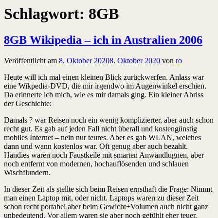
Schlagwort:
8GB
8GB Wikipedia – ich in Australien 2006
Veröffentlicht am
8. Oktober 2020
8. Oktober 2020
von
ro
Heute will ich mal einen kleinen Blick zurückwerfen. Anlass war
eine Wikpedia-DVD, die mir irgendwo im Augenwinkel erschien.
Da erinnerte ich mich, wie es mir damals ging. Ein kleiner Abriss
der Geschichte:
Damals ? war Reisen noch ein wenig komplizierter, aber auch schon
recht gut. Es gab auf jeden Fall nicht überall und kostengünstig
mobiles Internet – nein nur teures. Aber es gab WLAN, welches
dann und wann kostenlos war. Oft genug aber auch bezahlt.
Händies waren noch Faustkeile mit smarten Anwandlugnen, aber
noch entfernt von modernen, hochauflösenden und schlauen
Wischflundern.
In dieser Zeit als stellte sich beim Reisen ernsthaft die Frage: Nimmt
man einen Laptop mit, oder nicht. Laptops waren zu dieser Zeit
schon recht portabel aber beim Gewicht+Volumen auch nicht ganz
unbedeutend. Vor allem waren sie aber noch gefühlt eher teuer.