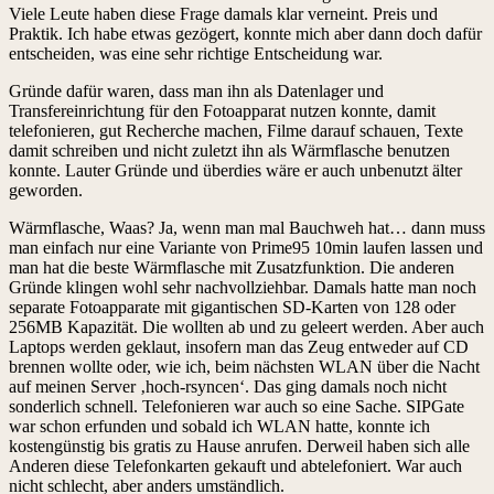
Viele Leute haben diese Frage damals klar verneint. Preis und
Praktik. Ich habe etwas gezögert, konnte mich aber dann doch dafür
entscheiden, was eine sehr richtige Entscheidung war.
Gründe dafür waren, dass man ihn als Datenlager und
Transfereinrichtung für den Fotoapparat nutzen konnte, damit
telefonieren, gut Recherche machen, Filme darauf schauen, Texte
damit schreiben und nicht zuletzt ihn als Wärmflasche benutzen
konnte. Lauter Gründe und überdies wäre er auch unbenutzt älter
geworden.
Wärmflasche, Waas? Ja, wenn man mal Bauchweh hat… dann muss
man einfach nur eine Variante von Prime95 10min laufen lassen und
man hat die beste Wärmflasche mit Zusatzfunktion. Die anderen
Gründe klingen wohl sehr nachvollziehbar. Damals hatte man noch
separate Fotoapparate mit gigantischen SD-Karten von 128 oder
256MB Kapazität. Die wollten ab und zu geleert werden. Aber auch
Laptops werden geklaut, insofern man das Zeug entweder auf CD
brennen wollte oder, wie ich, beim nächsten WLAN über die Nacht
auf meinen Server ‚hoch-rsyncen‘. Das ging damals noch nicht
sonderlich schnell. Telefonieren war auch so eine Sache. SIPGate
war schon erfunden und sobald ich WLAN hatte, konnte ich
kostengünstig bis gratis zu Hause anrufen. Derweil haben sich alle
Anderen diese Telefonkarten gekauft und abtelefoniert. War auch
nicht schlecht, aber anders umständlich.