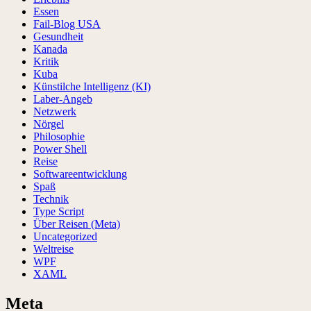
Essen
Fail-Blog USA
Gesundheit
Kanada
Kritik
Kuba
Künstilche Intelligenz (KI)
Laber-Angeb
Netzwerk
Nörgel
Philosophie
Power Shell
Reise
Softwareentwicklung
Spaß
Technik
Type Script
Über Reisen (Meta)
Uncategorized
Weltreise
WPF
XAML
Meta