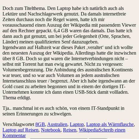
Doch zum Titelthema. Den Laptop habe ich natürlich auch als
Lektüre und Nachschlagewerk genutzt. Da damals internetfreie
Zeiten durchaus noch die Regel waren, hatte ich mir
vorausschauend einen Auszug der Wikipedia mit passendem Viewer
auf den Rechner gepackt. 6,4 GB waren das damals. Das hatte ich
dann auch gut genutzt, um bei jeder Gelegenheit (Orte, Sprachen,
Länder) meinen qualifizierten Senf dazuzugeben.
Irgendwann auf Halbzeit war dieses Paket ‚veraltet‘ und ich wollte
den neuesten Auszug der Wikipedia. Allerdings hatte die inzwischen
über 8 GB. Doch so gut waren die Internetverbindungen nicht –
selbst mit Torrent hat man ewig gewartet. Nicht zu vergessen:
Volumenbegrenzung. Die Anbindung des australischen Kontinents
war teuer, und so war auch Volumen an jedem australischen
Internetanschluss teuer / begrenzt. Aber ich habe irgendwann an der
Gold coast zu arbeiten begonnen und in einem der dortigen IT-
Unternehmen konnte ich dann einen USB-Stick damit vollladen.
Thema erldigt.
Tja.. manchmal ist es auch schön, von einem IT-Standpunkt in
seinen Erinnerungen zu schwelgen.
Verschlagwortet
8GB
,
Australien
,
Laptop
,
Laptop als Wärmflasche
,
Laptop auf Reisen
,
Notebook
,
Reisen
,
Wikipedia
Schreib einen
Kommentar