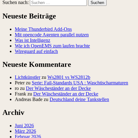
Suchen nach:
Neueste Beiträge
Meine Thunderbird Add-Ons
Mit opencode Agenten parallel nutzen
Was ist Intelligenz
Wie ich OpenEMS zum laufen brachte
Wireguard auf einfach
Neueste Kommentare
Lichtkünstler
zu
Ws2801 vs WS2812b
Peter
zu
Serie: Fail-Standards USA : Waschtischarmaturen
ro
zu
Der Wäscheständer an der Decke
Frank
zu
Der Wäscheständer an der Decke
Andreas Bade
zu
Deutschland deine Tankstellen
Archiv
Juni 2026
März 2026
Februar 2026