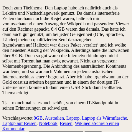
Doch zum Titelthema. Den Laptop habe ich natürlich auch als
Lektüre und Nachschlagewerk genutzt. Da damals internetfreie
Zeiten durchaus noch die Regel waren, hatte ich mir
vorausschauend einen Auszug der Wikipedia mit passendem Viewer
auf den Rechner gepackt. 6,4 GB waren das damals. Das hatte ich
dann auch gut genutzt, um bei jeder Gelegenheit (Orte, Sprachen,
Länder) meinen qualifizierten Senf dazuzugeben.
Irgendwann auf Halbzeit war dieses Paket ‚veraltet‘ und ich wollte
den neuesten Auszug der Wikipedia. Allerdings hatte die inzwischen
über 8 GB. Doch so gut waren die Internetverbindungen nicht –
selbst mit Torrent hat man ewig gewartet. Nicht zu vergessen:
Volumenbegrenzung. Die Anbindung des australischen Kontinents
war teuer, und so war auch Volumen an jedem australischen
Internetanschluss teuer / begrenzt. Aber ich habe irgendwann an der
Gold coast zu arbeiten begonnen und in einem der dortigen IT-
Unternehmen konnte ich dann einen USB-Stick damit vollladen.
Thema erldigt.
Tja.. manchmal ist es auch schön, von einem IT-Standpunkt in
seinen Erinnerungen zu schwelgen.
Verschlagwortet
8GB
,
Australien
,
Laptop
,
Laptop als Wärmflasche
,
Laptop auf Reisen
,
Notebook
,
Reisen
,
Wikipedia
Schreib einen
Kommentar