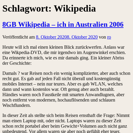
Schlagwort:
Wikipedia
8GB Wikipedia – ich in Australien 2006
Veröffentlicht am
8. Oktober 2020
8. Oktober 2020
von
ro
Heute will ich mal einen kleinen Blick zurückwerfen. Anlass war
eine Wikpedia-DVD, die mir irgendwo im Augenwinkel erschien.
Da erinnerte ich mich, wie es mir damals ging. Ein kleiner Abriss
der Geschichte:
Damals ? war Reisen noch ein wenig komplizierter, aber auch schon
recht gut. Es gab auf jeden Fall nicht überall und kostengünstig
mobiles Internet – nein nur teures. Aber es gab WLAN, welches
dann und wann kostenlos war. Oft genug aber auch bezahlt.
Händies waren noch Faustkeile mit smarten Anwandlugnen, aber
noch entfernt von modernen, hochauflösenden und schlauen
Wischflundern.
In dieser Zeit als stellte sich beim Reisen ernsthaft die Frage: Nimmt
man einen Laptop mit, oder nicht. Laptops waren zu dieser Zeit
schon recht portabel aber beim Gewicht+Volumen auch nicht ganz
unbedeutend. Vor allem waren sie aber noch gefühlt eher teuer.