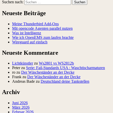
Suchen nach:
Neueste Beiträge
Meine Thunderbird Add-Ons
Mit opencode Agenten parallel nutzen
Was ist Intelligenz
Wie ich OpenEMS zum laufen brachte
Wireguard auf einfach
Neueste Kommentare
Lichtkünstler
zu
Ws2801 vs WS2812b
Peter
zu
Serie: Fail-Standards USA : Waschtischarmaturen
ro
zu
Der Wäscheständer an der Decke
Frank
zu
Der Wäscheständer an der Decke
Andreas Bade
zu
Deutschland deine Tankstellen
Archiv
Juni 2026
März 2026
Februar 2026