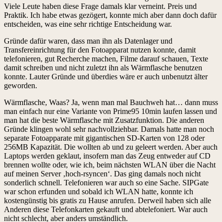
Viele Leute haben diese Frage damals klar verneint. Preis und
Praktik. Ich habe etwas gezögert, konnte mich aber dann doch dafür
entscheiden, was eine sehr richtige Entscheidung war.
Gründe dafür waren, dass man ihn als Datenlager und
Transfereinrichtung für den Fotoapparat nutzen konnte, damit
telefonieren, gut Recherche machen, Filme darauf schauen, Texte
damit schreiben und nicht zuletzt ihn als Wärmflasche benutzen
konnte. Lauter Gründe und überdies wäre er auch unbenutzt älter
geworden.
Wärmflasche, Waas? Ja, wenn man mal Bauchweh hat… dann muss
man einfach nur eine Variante von Prime95 10min laufen lassen und
man hat die beste Wärmflasche mit Zusatzfunktion. Die anderen
Gründe klingen wohl sehr nachvollziehbar. Damals hatte man noch
separate Fotoapparate mit gigantischen SD-Karten von 128 oder
256MB Kapazität. Die wollten ab und zu geleert werden. Aber auch
Laptops werden geklaut, insofern man das Zeug entweder auf CD
brennen wollte oder, wie ich, beim nächsten WLAN über die Nacht
auf meinen Server ‚hoch-rsyncen‘. Das ging damals noch nicht
sonderlich schnell. Telefonieren war auch so eine Sache. SIPGate
war schon erfunden und sobald ich WLAN hatte, konnte ich
kostengünstig bis gratis zu Hause anrufen. Derweil haben sich alle
Anderen diese Telefonkarten gekauft und abtelefoniert. War auch
nicht schlecht, aber anders umständlich.