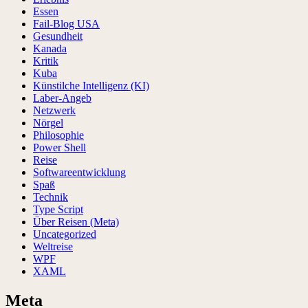
Essen
Fail-Blog USA
Gesundheit
Kanada
Kritik
Kuba
Künstilche Intelligenz (KI)
Laber-Angeb
Netzwerk
Nörgel
Philosophie
Power Shell
Reise
Softwareentwicklung
Spaß
Technik
Type Script
Über Reisen (Meta)
Uncategorized
Weltreise
WPF
XAML
Meta