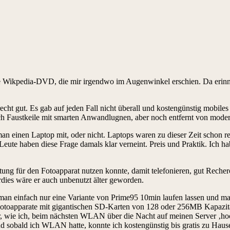
e Wikpedia-DVD, die mir irgendwo im Augenwinkel erschien. Da erinner
echt gut. Es gab auf jeden Fall nicht überall und kostengünstig mobil
ch Faustkeile mit smarten Anwandlugnen, aber noch entfernt von mode
mt man einen Laptop mit, oder nicht. Laptops waren zu dieser Zeit scho
 Leute haben diese Frage damals klar verneint. Preis und Praktik. Ich 
tung für den Fotoapparat nutzen konnte, damit telefonieren, gut Reche
dies wäre er auch unbenutzt älter geworden.
einfach nur eine Variante von Prime95 10min laufen lassen und man
 Fotoapparate mit gigantischen SD-Karten von 128 oder 256MB Kapazit
, wie ich, beim nächsten WLAN über die Nacht auf meinen Server ‚hoch
 sobald ich WLAN hatte, konnte ich kostengünstig bis gratis zu Hause