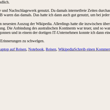
ndlich.
e und Nachschlagewerk genutzt. Da damals internetfreie Zeiten durcha
waren das damals. Das hatte ich dann auch gut genutzt, um bei jeder 
en neuesten Auszug der Wikipedia. Allerdings hatte die inzwischen übe
g. Die Anbindung des australischen Kontinents war teuer, und so war 
egonnen und in einem der dortigen IT-Unternehmen konnte ich dann ein
n Erinnerungen zu schwelgen.
aptop auf Reisen
,
Notebook
,
Reisen
,
Wikipedia
Schreib einen Kommen