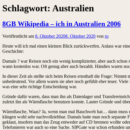
Schlagwort:
Australien
8GB Wikipedia – ich in Australien 2006
Veröffentlicht am
8. Oktober 2020
8. Oktober 2020
von
ro
Heute will ich mal einen kleinen Blick zurückwerfen. Anlass war ein
Geschichte:
Damals ? war Reisen noch ein wenig komplizierter, aber auch schon r
wann kostenlos war. Oft genug aber auch bezahlt. Händies waren no
In dieser Zeit als stellte sich beim Reisen ernsthaft die Frage: Nim
unbedeutend. Vor allem waren sie aber noch gefühlt eher teuer. Viele
was eine sehr richtige Entscheidung war.
Gründe dafür waren, dass man ihn als Datenlager und Transfereinrich
zuletzt ihn als Wärmflasche benutzen konnte. Lauter Gründe und über
Wärmflasche, Waas? Ja, wenn man mal Bauchweh hat… dann muss man 
klingen wohl sehr nachvollziehbar. Damals hatte man noch separate
geklaut, insofern man das Zeug entweder auf CD brennen wollte oder
Telefonieren war auch so eine Sache. SIPGate war schon erfunden und