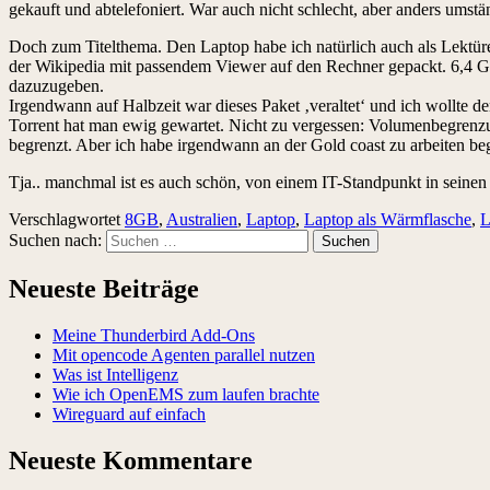
gekauft und abtelefoniert. War auch nicht schlecht, aber anders umstä
Doch zum Titelthema. Den Laptop habe ich natürlich auch als Lektür
der Wikipedia mit passendem Viewer auf den Rechner gepackt. 6,4 GB 
dazuzugeben.
Irgendwann auf Halbzeit war dieses Paket ‚veraltet‘ und ich wollte d
Torrent hat man ewig gewartet. Nicht zu vergessen: Volumenbegrenzun
begrenzt. Aber ich habe irgendwann an der Gold coast zu arbeiten b
Tja.. manchmal ist es auch schön, von einem IT-Standpunkt in seine
Verschlagwortet
8GB
,
Australien
,
Laptop
,
Laptop als Wärmflasche
,
L
Suchen nach:
Neueste Beiträge
Meine Thunderbird Add-Ons
Mit opencode Agenten parallel nutzen
Was ist Intelligenz
Wie ich OpenEMS zum laufen brachte
Wireguard auf einfach
Neueste Kommentare