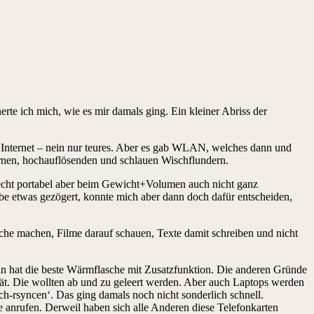
te ich mich, wie es mir damals ging. Ein kleiner Abriss der
es Internet – nein nur teures. Aber es gab WLAN, welches dann und
rnen, hochauflösenden und schlauen Wischflundern.
n recht portabel aber beim Gewicht+Volumen auch nicht ganz
habe etwas gezögert, konnte mich aber dann doch dafür entscheiden,
rche machen, Filme darauf schauen, Texte damit schreiben und nicht
 hat die beste Wärmflasche mit Zusatzfunktion. Die anderen Gründe
ät. Die wollten ab und zu geleert werden. Aber auch Laptops werden
-rsyncen‘. Das ging damals noch nicht sonderlich schnell.
 anrufen. Derweil haben sich alle Anderen diese Telefonkarten