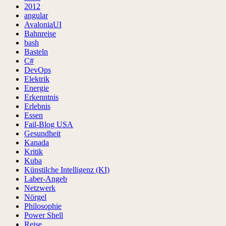
2012
angular
AvaloniaUI
Bahnreise
bash
Basteln
C#
DevOps
Elektrik
Energie
Erkenntnis
Erlebnis
Essen
Fail-Blog USA
Gesundheit
Kanada
Kritik
Kuba
Künstilche Intelligenz (KI)
Laber-Angeb
Netzwerk
Nörgel
Philosophie
Power Shell
Reise