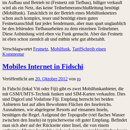
im Aufbau und Betrieb ist (Festnetz mit Tiefbau), billiger verkauft
wird als ein Netz, das keine Teilnehmeranschlußleitung benötigt
(Mobilfunk). Tatsächlich ist der Betrieb eines Mobilfunknetzes
schon auch komplex, teuer und benötigt einen guten
Festnetzanschluß fast jedes Sendemasts, aber man spart unglaublich
be den fehlenden Tiefbauarbeiten zu dem einzelnen Teilnehmer.
Diese Anbindung wird eben via Funk gemacht. Aber das Festnetz
ist eben schon ziemlch alt und mithin sehr gut abbezahlt.
Verschlagwortet
Festnetz
,
Mobilfunk
,
Tarif
Schreib einen
Kommentar
Mobiles Internet in Fidschi
Veröffentlicht am
20. Oktober 2012
von
ro
In Fidschi (lokal Viti oder Fiji) gibt es zwei Mobilfunkanbieter, die
mit GSM/UMTS-Technik funken und SIM-Karten verkaufen. Dies
sind Digicel und Vodafone Fiji. Empfang herrscht bei beiden
Anbietern fast auf allen Bewohnten Flächen des Inselreichs.
Ausnahmen, wie abgelegene Resorts auf einsamen Inseln,
bestätigen die Regel. Aufgrund der Topografie (viel flaches Wasser
zwischen den Inseln) ist typischerweise oft guter Empfang. Befindet
man sich aber auf der Rückseite einer Insel, die von einem