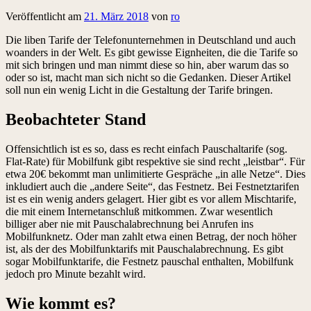
Veröffentlicht am
21. März 2018
von
ro
Die liben Tarife der Telefonunternehmen in Deutschland und auch
woanders in der Welt. Es gibt gewisse Eignheiten, die die Tarife so
mit sich bringen und man nimmt diese so hin, aber warum das so
oder so ist, macht man sich nicht so die Gedanken. Dieser Artikel
soll nun ein wenig Licht in die Gestaltung der Tarife bringen.
Beobachteter Stand
Offensichtlich ist es so, dass es recht einfach Pauschaltarife (sog.
Flat-Rate) für Mobilfunk gibt respektive sie sind recht „leistbar“. Für
etwa 20€ bekommt man unlimitierte Gespräche „in alle Netze“. Dies
inkludiert auch die „andere Seite“, das Festnetz. Bei Festnetztarifen
ist es ein wenig anders gelagert. Hier gibt es vor allem Mischtarife,
die mit einem Internetanschluß mitkommen. Zwar wesentlich
billiger aber nie mit Pauschalabrechnung bei Anrufen ins
Mobilfunknetz. Oder man zahlt etwa einen Betrag, der noch höher
ist, als der des Mobilfunktarifs mit Pauschalabrechnung. Es gibt
sogar Mobilfunktarife, die Festnetz pauschal enthalten, Mobilfunk
jedoch pro Minute bezahlt wird.
Wie kommt es?