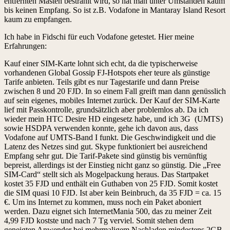
entfernten Masten bestrahlt wird, so hat man unter Umständen kaum
bis keinen Empfang. So ist z.B. Vodafone in Mantaray Island Resort
kaum zu empfangen.
Ich habe in Fidschi für euch Vodafone getestet. Hier meine
Erfahrungen:
Kauf einer SIM-Karte lohnt sich echt, da die typischerweise
vorhandenen Global Gossip FJ-Hotspots eher teure als günstige
Tarife anbieten. Teils gibt es nur Tagestarife und dann Preise
zwischen 8 und 20 FJD. In so einem Fall greift man dann genüsslich
auf sein eigenes, mobiles Internet zurück. Der Kauf der SIM-Karte
lief mit Passkontrolle, grundsätzlich aber problemlos ab. Da ich
wieder mein HTC Desire HD eingesetz habe, und ich 3G (UMTS)
sowie HSDPA verwenden konnte, gehe ich davon aus, dass
Vodafone auf UMTS-Band I funkt. Die Geschwindigkeit und die
Latenz des Netzes sind gut. Skype funktioniert bei ausreichend
Empfang sehr gut. Die Tarif-Pakete sind günstig bis vernünftig
bepreist, allerdings ist der Einstieg nicht ganz so günstig. Die „Free
SIM-Card“ stellt sich als Mogelpackung heraus. Das Startpaket
kostet 35 FJD und enthält ein Guthaben von 25 FJD. Somit kostet
die SIM quasi 10 FJD. Ist aber kein Beinbruch, da 35 FJD = ca. 15
€. Um ins Internet zu kommen, muss noch ein Paket aboniert
werden. Dazu eignet sich InternetMania 500, das zu meiner Zeit
4,99 FJD kostste und nach 7 Tg verviel. Somit stehen dem
geneigten Anwender bei mehrmaligem Nachladen mindestens 2GB