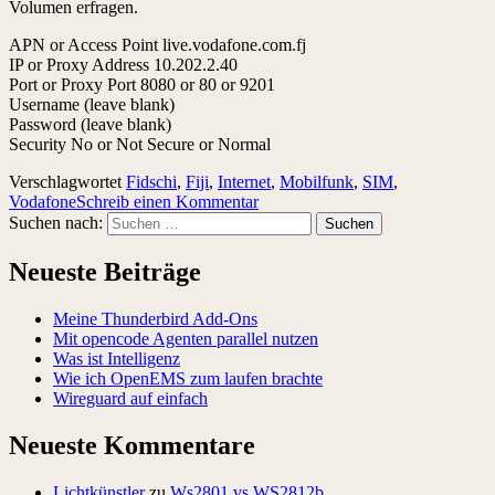
Volumen erfragen.
APN or Access Point live.vodafone.com.fj
IP or Proxy Address 10.202.2.40
Port or Proxy Port 8080 or 80 or 9201
Username (leave blank)
Password (leave blank)
Security No or Not Secure or Normal
Verschlagwortet
Fidschi
,
Fiji
,
Internet
,
Mobilfunk
,
SIM
,
Vodafone
Schreib einen Kommentar
Suchen nach:
Neueste Beiträge
Meine Thunderbird Add-Ons
Mit opencode Agenten parallel nutzen
Was ist Intelligenz
Wie ich OpenEMS zum laufen brachte
Wireguard auf einfach
Neueste Kommentare
Lichtkünstler
zu
Ws2801 vs WS2812b