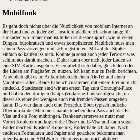
Mobilfunk
Es geht doch nichts über die Nützlichkeit von mobilem Internet an
der Hand und zu jeder Zeit. Insofern plädiere ich schon lange für
simkarten wo immer man ist.Indien ist diesbezüglich, wie in vielen
Dingen, bürokratisch und etwas komplizierter. Natürlich muss man
seinen Pass vorzeigen und sich registrieren. Mit auf der Straße
einfach so kaufen iss nich. Könnte ja sonst auch jeder Terrorist was
schlimmes damit machen…Daher kann aber nicht jeder Laden so
eine SIM-Karte ausgeben. Es empfiehlt sich daher, gleich den oder
die Läden am Flughafen zu nutzen. Ich kann nur zu Delhi berichten.
Angeblich gibt es im Ankunftsbereich einen Air-Tel und einen
Vodafone-Laden. Beide habe ich zusammen mit einem Freund nicht
entdeckt. Stattdessen sind wir am ersten Tag zum Conought-Place
und haben den dortigen (haupt-)Vodafone-Laden aufgesucht, da
dieser als einer der wenigen auch mit fremden Pässen umgehen
kann. Das war dann auch eine Prozedur. Eben typisch indische
Überbürokratie. Man muss nämlich neben dem Pass auch das E-
Visa und ein Foto mitbringen. Dankenswerterweise nutzt man
Vorort Kopierer und kopiert die Pässe und E-Visa und kann sogar
Bilder machen. Kosten? Kopie nix; Bilder hatte ich dabei. Nach
endlosen Formularen und Papier und getackere bekommt man
irgendwann eine SIM-Karte. Die muss dann noch aktiviert,