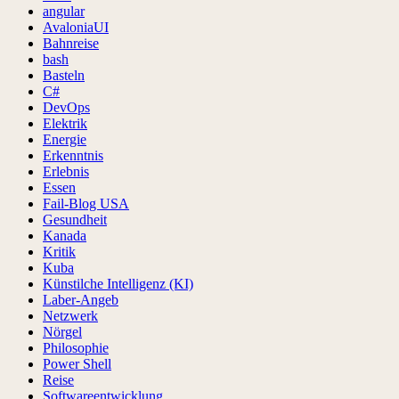
angular
AvaloniaUI
Bahnreise
bash
Basteln
C#
DevOps
Elektrik
Energie
Erkenntnis
Erlebnis
Essen
Fail-Blog USA
Gesundheit
Kanada
Kritik
Kuba
Künstilche Intelligenz (KI)
Laber-Angeb
Netzwerk
Nörgel
Philosophie
Power Shell
Reise
Softwareentwicklung