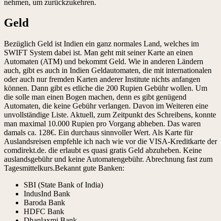
nehmen, um zurückzukehren.
Geld
Bezüglich Geld ist Indien ein ganz normales Land, welches im
SWIFT System dabei ist. Man geht mit seiner Karte an einen
Automaten (ATM) und bekommt Geld. Wie in anderen Ländern
auch, gibt es auch in Indien Geldautomaten, die mit internationalen
oder auch nur fremden Karten anderer Institute nichts anfangen
können. Dann gibt es etliche die 200 Rupien Gebühr wollen. Um
die solle man einen Bogen machen, denn es gibt genügend
Automaten, die keine Gebühr verlangen. Davon im Weiteren eine
unvollständige Liste. Aktuell, zum Zeitpunkt des Schreibens, konnte
man maximal 10.000 Rupien pro Vorgang abheben. Das waren
damals ca. 128€. Ein durchaus sinnvoller Wert. Als Karte für
Auslandsreisen empfehle ich nach wie vor die VISA-Kreditkarte der
comdirekt.de. die erlaubt es quasi gratis Geld abzuheben. Keine
auslandsgebühr und keine Automatengebühr. Abrechnung fast zum
Tagesmittelkurs.Bekannt gute Banken:
SBI (State Bank of India)
IndusInd Bank
Baroda Bank
HDFC Bank
Dhanlaxmi Bank