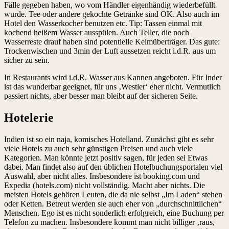
Fälle gegeben haben, wo vom Händler eigenhändig wiederbefüllt
wurde. Tee oder andere gekochte Getränke sind OK. Also auch im
Hotel den Wasserkocher benutzen etc. Tip: Tassen einmal mit
kochend heißem Wasser ausspülen. Auch Teller, die noch
Wasserreste drauf haben sind potentielle Keimüberträger. Das gute:
Trockenwischen und 3min der Luft aussetzen reicht i.d.R. aus um
sicher zu sein.
In Restaurants wird i.d.R. Wasser aus Kannen angeboten. Für Inder
ist das wunderbar geeignet, für uns ‚Westler‘ eher nicht. Vermutlich
passiert nichts, aber besser man bleibt auf der sicheren Seite.
Hotelerie
Indien ist so ein naja, komisches Hotelland. Zunächst gibt es sehr
viele Hotels zu auch sehr günstigen Preisen und auch viele
Kategorien. Man könnte jetzt positiv sagen, für jeden sei Etwas
dabei. Man findet also auf den üblichen Hotelbuchungsportalen viel
Auswahl, aber nicht alles. Insbesondere ist booking.com und
Expedia (hotels.com) nicht vollständig. Macht aber nichts. Die
meisten Hotels gehören Leuten, die da nie selbst „Im Laden“ stehen
oder Ketten. Betreut werden sie auch eher von „durchschnittlichen“
Menschen. Ego ist es nicht sonderlich erfolgreich, eine Buchung per
Telefon zu machen. Insbesondere kommt man nicht billiger ‚raus,