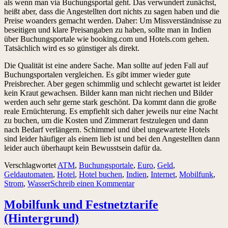
als wenn man via Buchungsportal geht. Das verwundert zunächst,
heißt aber, dass die Angestellten dort nichts zu sagen haben und die
Preise woanders gemacht werden. Daher: Um Missverständnisse zu
beseitigen und klare Preisangaben zu haben, sollte man in Indien
über Buchungsportale wie booking.com und Hotels.com gehen.
Tatsächlich wird es so günstiger als direkt.
Die Qualität ist eine andere Sache. Man sollte auf jeden Fall auf
Buchungsportalen vergleichen. Es gibt immer wieder gute
Preisbrecher. Aber gegen schimmlig und schlecht gewartet ist leider
kein Kraut gewachsen. Bilder kann man nicht riechen und Bilder
werden auch sehr gerne stark geschönt. Da kommt dann die große
reale Ernüchterung. Es empfiehlt sich daher jeweils nur eine Nacht
zu buchen, um die Kosten und Zimmerart festzulegen und dann
nach Bedarf verlängern. Schimmel und übel ungewartete Hotels
sind leider häufiger als einem lieb ist und bei den Angestellten dann
leider auch überhaupt kein Bewusstsein dafür da.
Verschlagwortet
ATM
,
Buchungsportale
,
Euro
,
Geld
,
Geldautomaten
,
Hotel
,
Hotel buchen
,
Indien
,
Internet
,
Mobilfunk
,
Strom
,
Wasser
Schreib einen Kommentar
Mobilfunk und Festnetztarife
(Hintergrund)