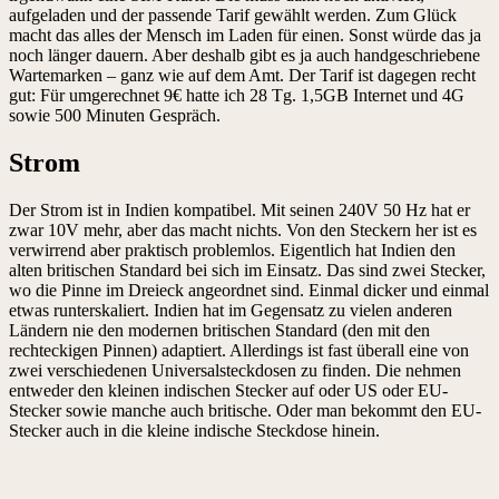
aufgeladen und der passende Tarif gewählt werden. Zum Glück
macht das alles der Mensch im Laden für einen. Sonst würde das ja
noch länger dauern. Aber deshalb gibt es ja auch handgeschriebene
Wartemarken – ganz wie auf dem Amt. Der Tarif ist dagegen recht
gut: Für umgerechnet 9€ hatte ich 28 Tg. 1,5GB Internet und 4G
sowie 500 Minuten Gespräch.
Strom
Der Strom ist in Indien kompatibel. Mit seinen 240V 50 Hz hat er
zwar 10V mehr, aber das macht nichts. Von den Steckern her ist es
verwirrend aber praktisch problemlos. Eigentlich hat Indien den
alten britischen Standard bei sich im Einsatz. Das sind zwei Stecker,
wo die Pinne im Dreieck angeordnet sind. Einmal dicker und einmal
etwas runterskaliert. Indien hat im Gegensatz zu vielen anderen
Ländern nie den modernen britischen Standard (den mit den
rechteckigen Pinnen) adaptiert. Allerdings ist fast überall eine von
zwei verschiedenen Universalsteckdosen zu finden. Die nehmen
entweder den kleinen indischen Stecker auf oder US oder EU-
Stecker sowie manche auch britische. Oder man bekommt den EU-
Stecker auch in die kleine indische Steckdose hinein.