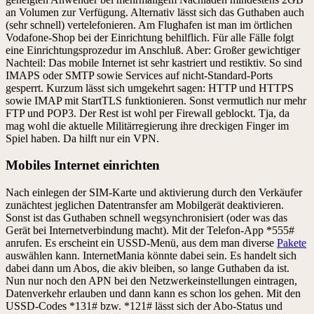
an Volumen zur Verfügung. Alternativ lässt sich das Guthaben auch
(sehr schnell) vertelefonieren. Am Flughafen ist man im örtlichen
Vodafone-Shop bei der Einrichtung behilflich. Für alle Fälle folgt
eine Einrichtungsprozedur im Anschluß. Aber: Großer gewichtiger
Nachteil: Das mobile Internet ist sehr kastriert und restiktiv. So sind
IMAPS oder SMTP sowie Services auf nicht-Standard-Ports
gesperrt. Kurzum lässt sich umgekehrt sagen: HTTP und HTTPS
sowie IMAP mit StartTLS funktionieren. Sonst vermutlich nur mehr
FTP und POP3. Der Rest ist wohl per Firewall geblockt. Tja, da
mag wohl die aktuelle Militärregierung ihre dreckigen Finger im
Spiel haben. Da hilft nur ein VPN.
Mobiles Internet einrichten
Nach einlegen der SIM-Karte und aktivierung durch den Verkäufer
zunächtest jeglichen Datentransfer am Mobilgerät deaktivieren.
Sonst ist das Guthaben schnell wegsynchronisiert (oder was das
Gerät bei Internetverbindung macht). Mit der Telefon-App *555#
anrufen. Es erscheint ein USSD-Menü, aus dem man diverse
Pakete
auswählen kann. InternetMania könnte dabei sein. Es handelt sich
dabei dann um Abos, die akiv bleiben, so lange Guthaben da ist.
Nun nur noch den APN bei den Netzwerkeinstellungen eintragen,
Datenverkehr erlauben und dann kann es schon los gehen. Mit den
USSD-Codes *131# bzw. *121# lässt sich der Abo-Status und