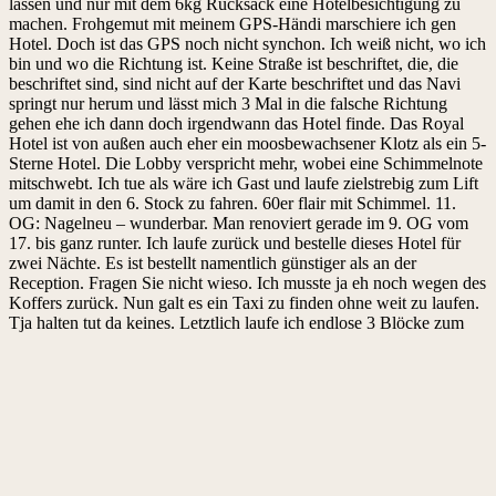
lassen und nur mit dem 6kg Rucksack eine Hotelbesichtigung zu
machen. Frohgemut mit meinem GPS-Händi marschiere ich gen
Hotel. Doch ist das GPS noch nicht synchon. Ich weiß nicht, wo ich
bin und wo die Richtung ist. Keine Straße ist beschriftet, die, die
beschriftet sind, sind nicht auf der Karte beschriftet und das Navi
springt nur herum und lässt mich 3 Mal in die falsche Richtung
gehen ehe ich dann doch irgendwann das Hotel finde. Das Royal
Hotel ist von außen auch eher ein moosbewachsener Klotz als ein 5-
Sterne Hotel. Die Lobby verspricht mehr, wobei eine Schimmelnote
mitschwebt. Ich tue als wäre ich Gast und laufe zielstrebig zum Lift
um damit in den 6. Stock zu fahren. 60er flair mit Schimmel. 11.
OG: Nagelneu – wunderbar. Man renoviert gerade im 9. OG vom
17. bis ganz runter. Ich laufe zurück und bestelle dieses Hotel für
zwei Nächte. Es ist bestellt namentlich günstiger als an der
Reception. Fragen Sie nicht wieso. Ich musste ja eh noch wegen des
Koffers zurück. Nun galt es ein Taxi zu finden ohne weit zu laufen.
Tja halten tut da keines. Letztlich laufe ich endlose 3 Blöcke zum