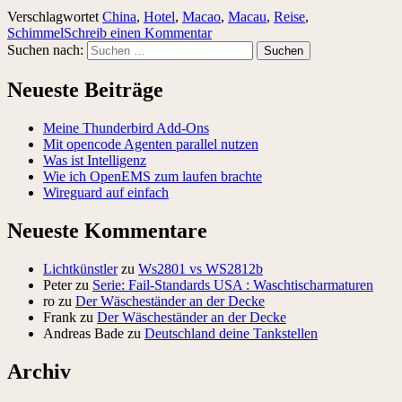
Verschlagwortet
China
,
Hotel
,
Macao
,
Macau
,
Reise
,
Schimmel
Schreib einen Kommentar
Suchen nach:
Neueste Beiträge
Meine Thunderbird Add-Ons
Mit opencode Agenten parallel nutzen
Was ist Intelligenz
Wie ich OpenEMS zum laufen brachte
Wireguard auf einfach
Neueste Kommentare
Lichtkünstler
zu
Ws2801 vs WS2812b
Peter
zu
Serie: Fail-Standards USA : Waschtischarmaturen
ro
zu
Der Wäscheständer an der Decke
Frank
zu
Der Wäscheständer an der Decke
Andreas Bade
zu
Deutschland deine Tankstellen
Archiv