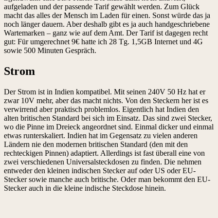
aufgeladen und der passende Tarif gewählt werden. Zum Glück
macht das alles der Mensch im Laden für einen. Sonst würde das ja
noch länger dauern. Aber deshalb gibt es ja auch handgeschriebene
Wartemarken – ganz wie auf dem Amt. Der Tarif ist dagegen recht
gut: Für umgerechnet 9€ hatte ich 28 Tg. 1,5GB Internet und 4G
sowie 500 Minuten Gespräch.
Strom
Der Strom ist in Indien kompatibel. Mit seinen 240V 50 Hz hat er
zwar 10V mehr, aber das macht nichts. Von den Steckern her ist es
verwirrend aber praktisch problemlos. Eigentlich hat Indien den
alten britischen Standard bei sich im Einsatz. Das sind zwei Stecker,
wo die Pinne im Dreieck angeordnet sind. Einmal dicker und einmal
etwas runterskaliert. Indien hat im Gegensatz zu vielen anderen
Ländern nie den modernen britischen Standard (den mit den
rechteckigen Pinnen) adaptiert. Allerdings ist fast überall eine von
zwei verschiedenen Universalsteckdosen zu finden. Die nehmen
entweder den kleinen indischen Stecker auf oder US oder EU-
Stecker sowie manche auch britische. Oder man bekommt den EU-
Stecker auch in die kleine indische Steckdose hinein.