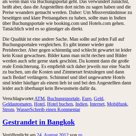
als wenn man via Buchungsportal geht. Das verwundert zunächst,
heißt aber, dass die Angestellten dort nichts zu sagen haben und die
Preise woanders gemacht werden. Daher: Um Missverständnisse zu
beseitigen und klare Preisangaben zu haben, sollte man in Indien
über Buchungsportale wie booking.com und Hotels.com gehen.
Tatsächlich wird es so günstiger als direkt.
Die Qualität ist eine andere Sache. Man sollte auf jeden Fall auf
Buchungsportalen vergleichen. Es gibt immer wieder gute
Preisbrecher. Aber gegen schimmlig und schlecht gewartet ist leider
kein Kraut gewachsen. Bilder kann man nicht riechen und Bilder
werden auch sehr gerne stark geschönt. Da kommt dann die große
reale Ernüchterung. Es empfiehlt sich daher jeweils nur eine Nacht
zu buchen, um die Kosten und Zimmerart festzulegen und dann
nach Bedarf verlängern. Schimmel und übel ungewartete Hotels
sind leider häufiger als einem lieb ist und bei den Angestellten dann
leider auch überhaupt kein Bewusstsein dafür da.
Verschlagwortet
ATM
,
Buchungsportale
,
Euro
,
Geld
,
Geldautomaten
,
Hotel
,
Hotel buchen
,
Indien
,
Internet
,
Mobilfunk
,
Strom
,
Wasser
Schreib einen Kommentar
Gestrandet in Bangkok
Veröffentlicht am
24. August 2012
von
ro