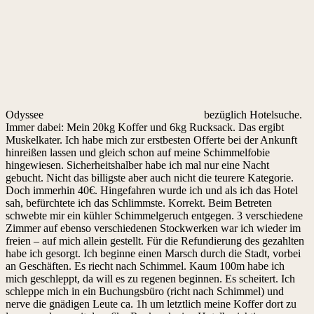
Odyssee
bezüglich Hotelsuche.
Immer dabei: Mein 20kg Koffer und 6kg Rucksack. Das ergibt
Muskelkater. Ich habe mich zur erstbesten Offerte bei der Ankunft
hinreißen lassen und gleich schon auf meine Schimmelfobie
hingewiesen. Sicherheitshalber habe ich mal nur eine Nacht
gebucht. Nicht das billigste aber auch nicht die teurere Kategorie.
Doch immerhin 40€. Hingefahren wurde ich und als ich das Hotel
sah, befürchtete ich das Schlimmste. Korrekt. Beim Betreten
schwebte mir ein kühler Schimmelgeruch entgegen. 3 verschiedene
Zimmer auf ebenso verschiedenen Stockwerken war ich wieder im
freien – auf mich allein gestellt. Für die Refundierung des gezahlten
habe ich gesorgt. Ich beginne einen Marsch durch die Stadt, vorbei
an Geschäften. Es riecht nach Schimmel. Kaum 100m habe ich
mich geschleppt, da will es zu regenen beginnen. Es scheitert. Ich
schleppe mich in ein Buchungsbüro (richt nach Schimmel) und
nerve die gnädigen Leute ca. 1h um letztlich meine Koffer dort zu