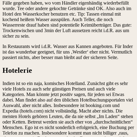
Fälle gegeben haben, wo vom Händler eigenhändig wiederbefüllt
wurde. Tee oder andere gekochte Getränke sind OK. Also auch im
Hotel den Wasserkocher benutzen etc. Tip: Tassen einmal mit
kochend heißem Wasser ausspülen. Auch Teller, die noch
Wasserreste drauf haben sind potentielle Keimüberträger. Das gute:
Trockenwischen und 3min der Luft aussetzen reicht i.d.R. aus um
sicher zu sein.
In Restaurants wird i.d.R. Wasser aus Kannen angeboten. Für Inder
ist das wunderbar geeignet, für uns ‚Westler‘ eher nicht. Vermutlich
passiert nichts, aber besser man bleibt auf der sicheren Seite.
Hotelerie
Indien ist so ein naja, komisches Hotelland. Zunächst gibt es sehr
viele Hotels zu auch sehr günstigen Preisen und auch viele
Kategorien. Man könnte jetzt positiv sagen, für jeden sei Etwas
dabei. Man findet also auf den üblichen Hotelbuchungsportalen viel
Auswahl, aber nicht alles. Insbesondere ist booking.com und
Expedia (hotels.com) nicht vollständig. Macht aber nichts. Die
meisten Hotels gehören Leuten, die da nie selbst „Im Laden“ stehen
oder Ketten. Betreut werden sie auch eher von „durchschnittlichen“
Menschen. Ego ist es nicht sonderlich erfolgreich, eine Buchung per
Telefon zu machen. Insbesondere kommt man nicht billiger ‚raus,