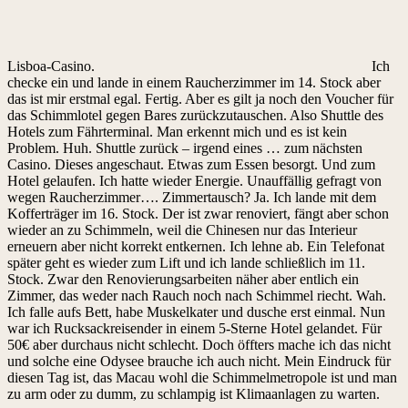
Lisboa-Casino.
Ich
checke ein und lande in einem Raucherzimmer im 14. Stock aber
das ist mir erstmal egal. Fertig. Aber es gilt ja noch den Voucher für
das Schimmlotel gegen Bares zurückzutauschen. Also Shuttle des
Hotels zum Fährterminal. Man erkennt mich und es ist kein
Problem. Huh. Shuttle zurück – irgend eines … zum nächsten
Casino. Dieses angeschaut. Etwas zum Essen besorgt. Und zum
Hotel gelaufen. Ich hatte wieder Energie. Unauffällig gefragt von
wegen Raucherzimmer…. Zimmertausch? Ja. Ich lande mit dem
Kofferträger im 16. Stock. Der ist zwar renoviert, fängt aber schon
wieder an zu Schimmeln, weil die Chinesen nur das Interieur
erneuern aber nicht korrekt entkernen. Ich lehne ab. Ein Telefonat
später geht es wieder zum Lift und ich lande schließlich im 11.
Stock. Zwar den Renovierungsarbeiten näher aber entlich ein
Zimmer, das weder nach Rauch noch nach Schimmel riecht. Wah.
Ich falle aufs Bett, habe Muskelkater und dusche erst einmal. Nun
war ich Rucksackreisender in einem 5-Sterne Hotel gelandet. Für
50€ aber durchaus nicht schlecht. Doch öffters mache ich das nicht
und solche eine Odysee brauche ich auch nicht. Mein Eindruck für
diesen Tag ist, das Macau wohl die Schimmelmetropole ist und man
zu arm oder zu dumm, zu schlampig ist Klimaanlagen zu warten.