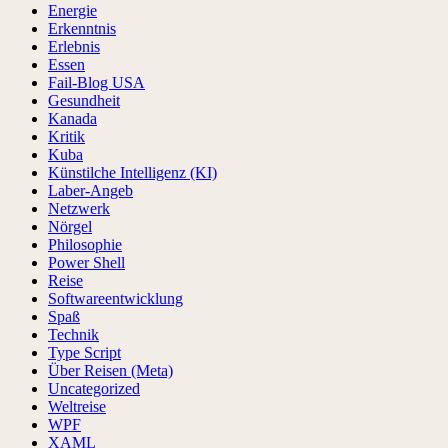
Energie
Erkenntnis
Erlebnis
Essen
Fail-Blog USA
Gesundheit
Kanada
Kritik
Kuba
Künstilche Intelligenz (KI)
Laber-Angeb
Netzwerk
Nörgel
Philosophie
Power Shell
Reise
Softwareentwicklung
Spaß
Technik
Type Script
Über Reisen (Meta)
Uncategorized
Weltreise
WPF
XAML