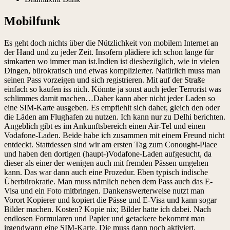
Mobilfunk
Es geht doch nichts über die Nützlichkeit von mobilem Internet an
der Hand und zu jeder Zeit. Insofern plädiere ich schon lange für
simkarten wo immer man ist.Indien ist diesbezüglich, wie in vielen
Dingen, bürokratisch und etwas komplizierter. Natürlich muss man
seinen Pass vorzeigen und sich registrieren. Mit auf der Straße
einfach so kaufen iss nich. Könnte ja sonst auch jeder Terrorist was
schlimmes damit machen…Daher kann aber nicht jeder Laden so
eine SIM-Karte ausgeben. Es empfiehlt sich daher, gleich den oder
die Läden am Flughafen zu nutzen. Ich kann nur zu Delhi berichten.
Angeblich gibt es im Ankunftsbereich einen Air-Tel und einen
Vodafone-Laden. Beide habe ich zusammen mit einem Freund nicht
entdeckt. Stattdessen sind wir am ersten Tag zum Conought-Place
und haben den dortigen (haupt-)Vodafone-Laden aufgesucht, da
dieser als einer der wenigen auch mit fremden Pässen umgehen
kann. Das war dann auch eine Prozedur. Eben typisch indische
Überbürokratie. Man muss nämlich neben dem Pass auch das E-
Visa und ein Foto mitbringen. Dankenswerterweise nutzt man
Vorort Kopierer und kopiert die Pässe und E-Visa und kann sogar
Bilder machen. Kosten? Kopie nix; Bilder hatte ich dabei. Nach
endlosen Formularen und Papier und getackere bekommt man
irgendwann eine SIM-Karte. Die muss dann noch aktiviert,