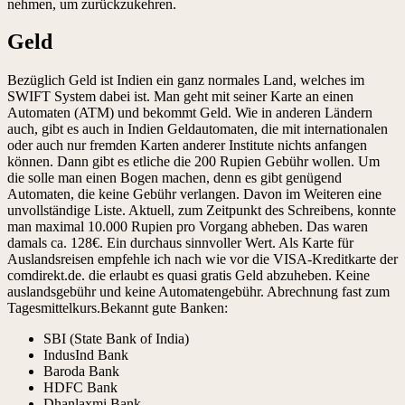
nehmen, um zurückzukehren.
Geld
Bezüglich Geld ist Indien ein ganz normales Land, welches im
SWIFT System dabei ist. Man geht mit seiner Karte an einen
Automaten (ATM) und bekommt Geld. Wie in anderen Ländern
auch, gibt es auch in Indien Geldautomaten, die mit internationalen
oder auch nur fremden Karten anderer Institute nichts anfangen
können. Dann gibt es etliche die 200 Rupien Gebühr wollen. Um
die solle man einen Bogen machen, denn es gibt genügend
Automaten, die keine Gebühr verlangen. Davon im Weiteren eine
unvollständige Liste. Aktuell, zum Zeitpunkt des Schreibens, konnte
man maximal 10.000 Rupien pro Vorgang abheben. Das waren
damals ca. 128€. Ein durchaus sinnvoller Wert. Als Karte für
Auslandsreisen empfehle ich nach wie vor die VISA-Kreditkarte der
comdirekt.de. die erlaubt es quasi gratis Geld abzuheben. Keine
auslandsgebühr und keine Automatengebühr. Abrechnung fast zum
Tagesmittelkurs.Bekannt gute Banken:
SBI (State Bank of India)
IndusInd Bank
Baroda Bank
HDFC Bank
Dhanlaxmi Bank