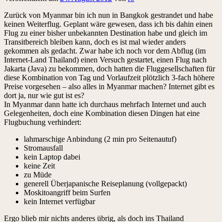
Zurück von Myanmar bin ich nun in Bangkok gestrandet und habe
keinen Weiterflug. Geplant wäre gewesen, dass ich bis dahin einen
Flug zu einer bisher unbekannten Destination habe und gleich im
Transitbereich bleiben kann, doch es ist mal wieder anders
gekommen als gedacht. Zwar habe ich noch vor dem Abflug (im
Internet-Land Thailand) einen Versuch gestartet, einen Flug nach
Jakarta (Java) zu bekommen, doch hatten die Fluggesellschaften für
diese Kombination von Tag und Vorlaufzeit plötzlich 3-fach höhere
Preise vorgesehen – also alles in Myanmar machen? Internet gibt es
dort ja, nur wie gut ist es?
In Myanmar dann hatte ich durchaus mehrfach Internet und auch
Gelegenheiten, doch eine Kombination diesen Dingen hat eine
Flugbuchung verhindert:
lahmarschige Anbindung (2 min pro Seitenautuf)
Stromausfall
kein Laptop dabei
keine Zeit
zu Müde
generell Überjapanische Reiseplanung (vollgepackt)
Moskitoangriff beim Surfen
kein Internet verfügbar
Ergo blieb mir nichts anderes übrig, als doch ins Thailand