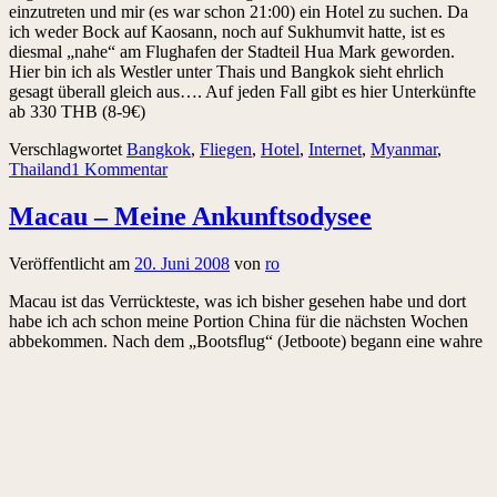
einzutreten und mir (es war schon 21:00) ein Hotel zu suchen. Da
ich weder Bock auf Kaosann, noch auf Sukhumvit hatte, ist es
diesmal „nahe“ am Flughafen der Stadteil Hua Mark geworden.
Hier bin ich als Westler unter Thais und Bangkok sieht ehrlich
gesagt überall gleich aus…. Auf jeden Fall gibt es hier Unterkünfte
ab 330 THB (8-9€)
Verschlagwortet
Bangkok
,
Fliegen
,
Hotel
,
Internet
,
Myanmar
,
Thailand
1 Kommentar
Macau – Meine Ankunftsodysee
Veröffentlicht am
20. Juni 2008
von
ro
Macau ist das Verrückteste, was ich bisher gesehen habe und dort
habe ich ach schon meine Portion China für die nächsten Wochen
abbekommen. Nach dem „Bootsflug“ (Jetboote) begann eine wahre