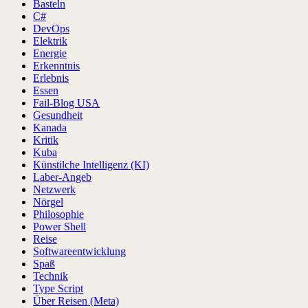
Basteln
C#
DevOps
Elektrik
Energie
Erkenntnis
Erlebnis
Essen
Fail-Blog USA
Gesundheit
Kanada
Kritik
Kuba
Künstilche Intelligenz (KI)
Laber-Angeb
Netzwerk
Nörgel
Philosophie
Power Shell
Reise
Softwareentwicklung
Spaß
Technik
Type Script
Über Reisen (Meta)