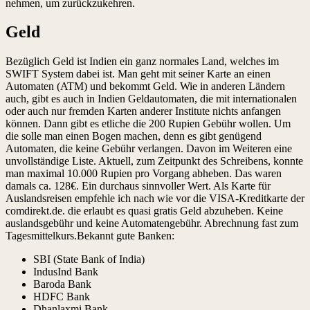
nehmen, um zurückzukehren.
Geld
Bezüglich Geld ist Indien ein ganz normales Land, welches im
SWIFT System dabei ist. Man geht mit seiner Karte an einen
Automaten (ATM) und bekommt Geld. Wie in anderen Ländern
auch, gibt es auch in Indien Geldautomaten, die mit internationalen
oder auch nur fremden Karten anderer Institute nichts anfangen
können. Dann gibt es etliche die 200 Rupien Gebühr wollen. Um
die solle man einen Bogen machen, denn es gibt genügend
Automaten, die keine Gebühr verlangen. Davon im Weiteren eine
unvollständige Liste. Aktuell, zum Zeitpunkt des Schreibens, konnte
man maximal 10.000 Rupien pro Vorgang abheben. Das waren
damals ca. 128€. Ein durchaus sinnvoller Wert. Als Karte für
Auslandsreisen empfehle ich nach wie vor die VISA-Kreditkarte der
comdirekt.de. die erlaubt es quasi gratis Geld abzuheben. Keine
auslandsgebühr und keine Automatengebühr. Abrechnung fast zum
Tagesmittelkurs.Bekannt gute Banken:
SBI (State Bank of India)
IndusInd Bank
Baroda Bank
HDFC Bank
Dhanlaxmi Bank