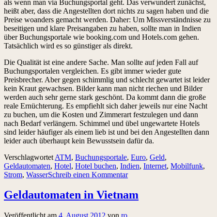
als wenn man via Buchungsportal geht. Das verwundert zunächst,
heißt aber, dass die Angestellten dort nichts zu sagen haben und die
Preise woanders gemacht werden. Daher: Um Missverständnisse zu
beseitigen und klare Preisangaben zu haben, sollte man in Indien
über Buchungsportale wie booking.com und Hotels.com gehen.
Tatsächlich wird es so günstiger als direkt.
Die Qualität ist eine andere Sache. Man sollte auf jeden Fall auf
Buchungsportalen vergleichen. Es gibt immer wieder gute
Preisbrecher. Aber gegen schimmlig und schlecht gewartet ist leider
kein Kraut gewachsen. Bilder kann man nicht riechen und Bilder
werden auch sehr gerne stark geschönt. Da kommt dann die große
reale Ernüchterung. Es empfiehlt sich daher jeweils nur eine Nacht
zu buchen, um die Kosten und Zimmerart festzulegen und dann
nach Bedarf verlängern. Schimmel und übel ungewartete Hotels
sind leider häufiger als einem lieb ist und bei den Angestellten dann
leider auch überhaupt kein Bewusstsein dafür da.
Verschlagwortet
ATM
,
Buchungsportale
,
Euro
,
Geld
,
Geldautomaten
,
Hotel
,
Hotel buchen
,
Indien
,
Internet
,
Mobilfunk
,
Strom
,
Wasser
Schreib einen Kommentar
Geldautomaten in Vietnam
Veröffentlicht am
4. August 2012
von
ro