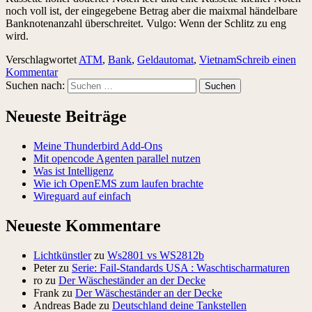
noch voll ist, der eingegebene Betrag aber die maixmal händelbare
Banknotenanzahl überschreitet. Vulgo: Wenn der Schlitz zu eng
wird.
Verschlagwortet
ATM
,
Bank
,
Geldautomat
,
Vietnam
Schreib einen
Kommentar
Suchen nach:
Neueste Beiträge
Meine Thunderbird Add-Ons
Mit opencode Agenten parallel nutzen
Was ist Intelligenz
Wie ich OpenEMS zum laufen brachte
Wireguard auf einfach
Neueste Kommentare
Lichtkünstler
zu
Ws2801 vs WS2812b
Peter
zu
Serie: Fail-Standards USA : Waschtischarmaturen
ro
zu
Der Wäscheständer an der Decke
Frank
zu
Der Wäscheständer an der Decke
Andreas Bade
zu
Deutschland deine Tankstellen