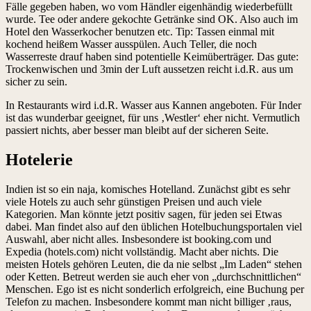
Fälle gegeben haben, wo vom Händler eigenhändig wiederbefüllt
wurde. Tee oder andere gekochte Getränke sind OK. Also auch im
Hotel den Wasserkocher benutzen etc. Tip: Tassen einmal mit
kochend heißem Wasser ausspülen. Auch Teller, die noch
Wasserreste drauf haben sind potentielle Keimüberträger. Das gute:
Trockenwischen und 3min der Luft aussetzen reicht i.d.R. aus um
sicher zu sein.
In Restaurants wird i.d.R. Wasser aus Kannen angeboten. Für Inder
ist das wunderbar geeignet, für uns ‚Westler‘ eher nicht. Vermutlich
passiert nichts, aber besser man bleibt auf der sicheren Seite.
Hotelerie
Indien ist so ein naja, komisches Hotelland. Zunächst gibt es sehr
viele Hotels zu auch sehr günstigen Preisen und auch viele
Kategorien. Man könnte jetzt positiv sagen, für jeden sei Etwas
dabei. Man findet also auf den üblichen Hotelbuchungsportalen viel
Auswahl, aber nicht alles. Insbesondere ist booking.com und
Expedia (hotels.com) nicht vollständig. Macht aber nichts. Die
meisten Hotels gehören Leuten, die da nie selbst „Im Laden“ stehen
oder Ketten. Betreut werden sie auch eher von „durchschnittlichen“
Menschen. Ego ist es nicht sonderlich erfolgreich, eine Buchung per
Telefon zu machen. Insbesondere kommt man nicht billiger ‚raus,