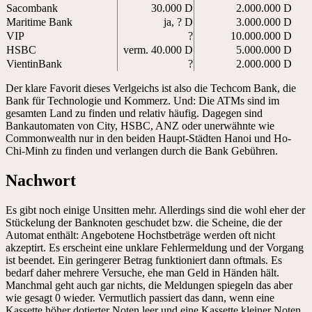
Sacombank
30.000 D
2.000.000 D
Maritime Bank
ja, ? D
3.000.000 D
VIP
?
10.000.000 D
HSBC
verm. 40.000 D
5.000.000 D
VientinBank
?
2.000.000 D
Der klare Favorit dieses Verlgeichs ist also die Techcom Bank, die
Bank für Technologie und Kommerz. Und: Die ATMs sind im
gesamten Land zu finden und relativ häufig. Dagegen sind
Bankautomaten von City, HSBC, ANZ oder unerwähnte wie
Commonwealth nur in den beiden Haupt-Städten Hanoi und Ho-
Chi-Minh zu finden und verlangen durch die Bank Gebühren.
Nachwort
Es gibt noch einige Unsitten mehr. Allerdings sind die wohl eher der
Stückelung der Banknoten geschudet bzw. die Scheine, die der
Automat enthält: Angebotene Hochstbeträge werden oft nicht
akzeptirt. Es erscheint eine unklare Fehlermeldung und der Vorgang
ist beendet. Ein geringerer Betrag funktioniert dann oftmals. Es
bedarf daher mehrere Versuche, ehe man Geld in Händen hält.
Manchmal geht auch gar nichts, die Meldungen spiegeln das aber
wie gesagt 0 wieder. Vermutlich passiert das dann, wenn eine
Kassette höher dotierter Noten leer und eine Kassette kleiner Noten