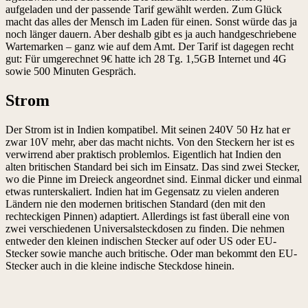
aufgeladen und der passende Tarif gewählt werden. Zum Glück
macht das alles der Mensch im Laden für einen. Sonst würde das ja
noch länger dauern. Aber deshalb gibt es ja auch handgeschriebene
Wartemarken – ganz wie auf dem Amt. Der Tarif ist dagegen recht
gut: Für umgerechnet 9€ hatte ich 28 Tg. 1,5GB Internet und 4G
sowie 500 Minuten Gespräch.
Strom
Der Strom ist in Indien kompatibel. Mit seinen 240V 50 Hz hat er
zwar 10V mehr, aber das macht nichts. Von den Steckern her ist es
verwirrend aber praktisch problemlos. Eigentlich hat Indien den
alten britischen Standard bei sich im Einsatz. Das sind zwei Stecker,
wo die Pinne im Dreieck angeordnet sind. Einmal dicker und einmal
etwas runterskaliert. Indien hat im Gegensatz zu vielen anderen
Ländern nie den modernen britischen Standard (den mit den
rechteckigen Pinnen) adaptiert. Allerdings ist fast überall eine von
zwei verschiedenen Universalsteckdosen zu finden. Die nehmen
entweder den kleinen indischen Stecker auf oder US oder EU-
Stecker sowie manche auch britische. Oder man bekommt den EU-
Stecker auch in die kleine indische Steckdose hinein.