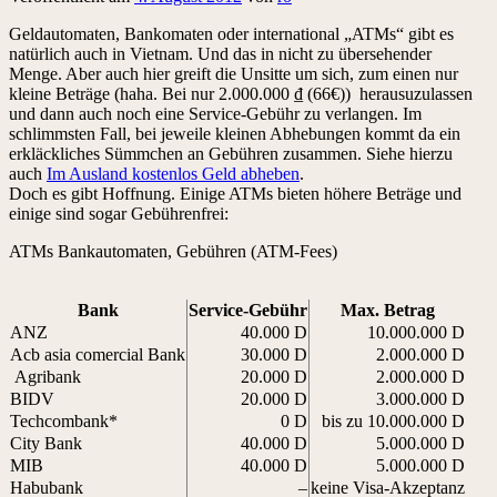
Geldautomaten, Bankomaten oder international „ATMs“ gibt es
natürlich auch in Vietnam. Und das in nicht zu übersehender
Menge. Aber auch hier greift die Unsitte um sich, zum einen nur
kleine Beträge (haha. Bei nur 2.000.000 ₫ (66€)) herausuzulassen
und dann auch noch eine Service-Gebühr zu verlangen. Im
schlimmsten Fall, bei jeweile kleinen Abhebungen kommt da ein
erkläckliches Sümmchen an Gebühren zusammen. Siehe hierzu
auch
Im Ausland kostenlos Geld abheben
.
Doch es gibt Hoffnung. Einige ATMs bieten höhere Beträge und
einige sind sogar Gebührenfrei:
ATMs Bankautomaten, Gebühren (ATM-Fees)
Bank
Service-Gebühr
Max. Betrag
ANZ
40.000 D
10.000.000 D
Acb asia comercial Bank
30.000 D
2.000.000 D
Agribank
20.000 D
2.000.000 D
BIDV
20.000 D
3.000.000 D
Techcombank*
0 D
bis zu 10.000.000 D
City Bank
40.000 D
5.000.000 D
MIB
40.000 D
5.000.000 D
Habubank
–
keine Visa-Akzeptanz