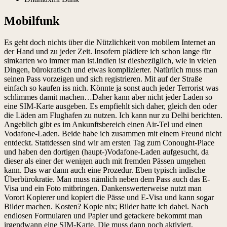
Mobilfunk
Es geht doch nichts über die Nützlichkeit von mobilem Internet an
der Hand und zu jeder Zeit. Insofern plädiere ich schon lange für
simkarten wo immer man ist.Indien ist diesbezüglich, wie in vielen
Dingen, bürokratisch und etwas komplizierter. Natürlich muss man
seinen Pass vorzeigen und sich registrieren. Mit auf der Straße
einfach so kaufen iss nich. Könnte ja sonst auch jeder Terrorist was
schlimmes damit machen…Daher kann aber nicht jeder Laden so
eine SIM-Karte ausgeben. Es empfiehlt sich daher, gleich den oder
die Läden am Flughafen zu nutzen. Ich kann nur zu Delhi berichten.
Angeblich gibt es im Ankunftsbereich einen Air-Tel und einen
Vodafone-Laden. Beide habe ich zusammen mit einem Freund nicht
entdeckt. Stattdessen sind wir am ersten Tag zum Conought-Place
und haben den dortigen (haupt-)Vodafone-Laden aufgesucht, da
dieser als einer der wenigen auch mit fremden Pässen umgehen
kann. Das war dann auch eine Prozedur. Eben typisch indische
Überbürokratie. Man muss nämlich neben dem Pass auch das E-
Visa und ein Foto mitbringen. Dankenswerterweise nutzt man
Vorort Kopierer und kopiert die Pässe und E-Visa und kann sogar
Bilder machen. Kosten? Kopie nix; Bilder hatte ich dabei. Nach
endlosen Formularen und Papier und getackere bekommt man
irgendwann eine SIM-Karte. Die muss dann noch aktiviert,