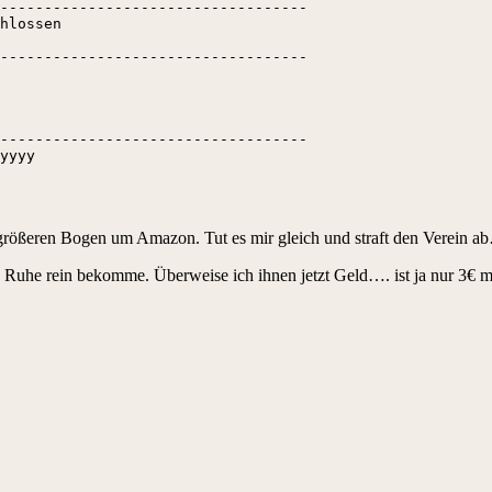
-----------------------------------

hlossen                       

-----------------------------------

                              

-----------------------------------

yyyy
rößeren Bogen um Amazon. Tut es mir gleich und straft den Verein a
uhe rein bekomme. Überweise ich ihnen jetzt Geld…. ist ja nur 3€ mehr