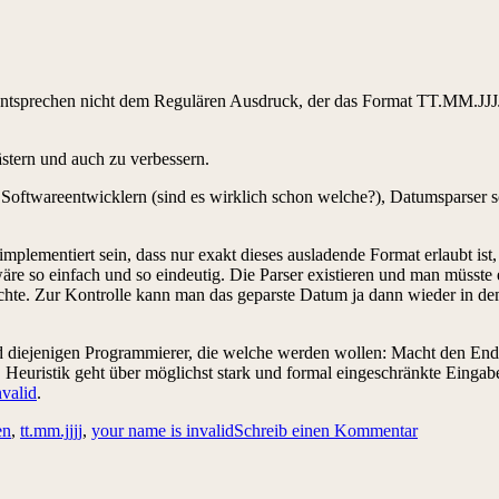
ntsprechen nicht dem Regulären Ausdruck, der das Format TT.MM.JJJJ be
ästern und auch zu verbessern.
er Softwareentwicklern (sind es wirklich schon welche?), Datumsparse
mplementiert sein, dass nur exakt dieses ausladende Format erlaubt i
 wäre so einfach und so eindeutig. Die Parser existieren und man müsste
chte. Zur Kontrolle kann man das geparste Datum ja dann wieder in de
 und diejenigen Programmierer, die welche werden wollen: Macht den E
 Heuristik geht über möglichst stark und formal eingeschränkte Eingabe
nvalid
.
en
,
tt.mm.jjjj
,
your name is invalid
Schreib einen Kommentar