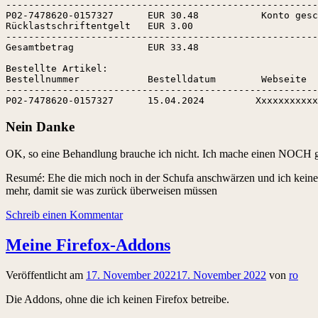
-------------------------------------------------------
P02-7478620-0157327      EUR 30.48           Konto gesc
Rücklastschriftentgelt   EUR 3.00            

-------------------------------------------------------
Gesamtbetrag             EUR 33.48           

Bestellte Artikel:

Bestellnummer            Bestelldatum        Webseite  
-------------------------------------------------------
P02-7478620-0157327      15.04.2024         Xxxxxxxxxxx
Nein Danke
OK, so eine Behandlung brauche ich nicht. Ich mache einen NOCH g
Resumé: Ehe die mich noch in der Schufa anschwärzen und ich keine R
mehr, damit sie was zurück überweisen müssen
Schreib einen Kommentar
Meine Firefox-Addons
Veröffentlicht am
17. November 2022
17. November 2022
von
ro
Die Addons, ohne die ich keinen Firefox betreibe.