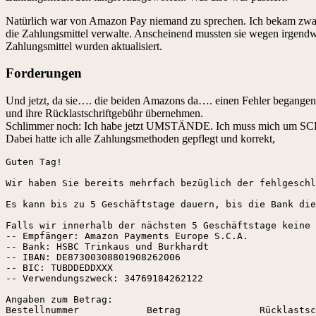
Natürlich war von Amazon Pay niemand zu sprechen. Ich bekam zwar 
die Zahlungsmittel verwalte. Anscheinend mussten sie wegen irgendwel
Zahlungsmittel wurden aktualisiert.
Forderungen
Und jetzt, da sie…. die beiden Amazons da…. einen Fehler begangen ha
und ihre Rücklastschriftgebühr übernehmen.
Schlimmer noch: Ich habe jetzt UMSTÄNDE. Ich muss mich um SCHEIß
Dabei hatte ich alle Zahlungsmethoden gepflegt und korrekt,
Guten Tag!

Wir haben Sie bereits mehrfach bezüglich der fehlgeschl
Es kann bis zu 5 Geschäftstage dauern, bis die Bank die
Falls wir innerhalb der nächsten 5 Geschäftstage keine 
-- Empfänger: Amazon Payments Europe S.C.A.

-- Bank: HSBC Trinkaus und Burkhardt

-- IBAN: DE87300308801908262006

-- BIC: TUBDDEDDXXX

-- Verwendungszweck: 34769184262122

Angaben zum Betrag:

Bestellnummer            Betrag              Rücklastsc