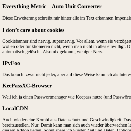
Everything Metric – Auto Unit Converter
Diese Erweiterung schreibt mir hinter alle im Text erkannten Imperi
I don’t care about cookies
Cookiebanner sind nervig, supernervig. Vor allem, wenn sie verzöge
wollen oder funktionieren nicht, wenn man nicht in alles einwilligt
automatisch gelöscht. Also nix gekonnt, weniger Nerv.
IPvFoo
Das braucht zwar nicht jeder, aber auf diese Weise kann ich als Inter
KeePassXC-Browser
Weil ich ja einen Passwortmanager wie Keepass nutze (und Passwörter 
LocalCDN
Auch wieder eine Kombi aus Datenschutz und Geschwindigkeit. Das I
bereitzustellen. Nur: Damit kann man sich auch wieder überwachen las
diesem Addon liegen. Somit spare ich wieder Zeit und Daten. Option