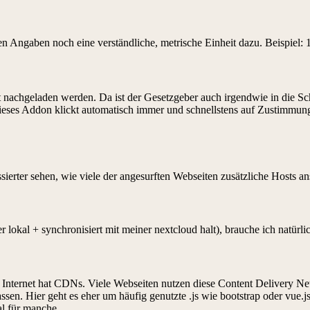
alen Angaben noch eine verständliche, metrische Einheit dazu. Beispi
rt nachgeladen werden. Da ist der Gesetzgeber auch irgendwie in die 
. Dieses Addon klickt automatisch immer und schnellstens auf Zustimmun
essierter sehen, wie viele der angesurften Webseiten zusätzliche Hosts
lokal + synchronisiert mit meiner nextcloud halt), brauche ich natürl
nternet hat CDNs. Viele Webseiten nutzen diese Content Delivery Ne
sen. Hier geht es eher um häufig genutzte .js wie bootstrap oder vue.
al für manche.