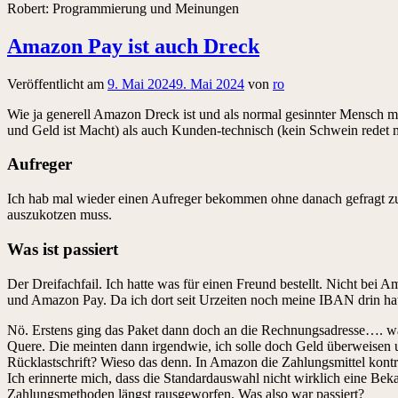
Robert: Programmierung und Meinungen
Amazon Pay ist auch Dreck
Veröffentlicht am
9. Mai 2024
9. Mai 2024
von
ro
Wie ja generell Amazon Dreck ist und als normal gesinnter Mensch m
und Geld ist Macht) als auch Kunden-technisch (kein Schwein redet m
Aufreger
Ich hab mal wieder einen Aufreger bekommen ohne danach gefragt zu
auszukotzen muss.
Was ist passiert
Der Dreifachfail. Ich hatte was für einen Freund bestellt. Nicht bei A
und Amazon Pay. Da ich dort seit Urzeiten noch meine IBAN drin hatte
Nö. Erstens ging das Paket dann doch an die Rechnungsadresse…. was
Quere. Die meinten dann irgendwie, ich solle doch Geld überweisen
Rücklastschrift? Wieso das denn. In Amazon die Zahlungsmittel kont
Ich erinnerte mich, dass die Standardauswahl nicht wirklich eine Beka
Zahlungsmethoden längst rausgeworfen. Was also war passiert?