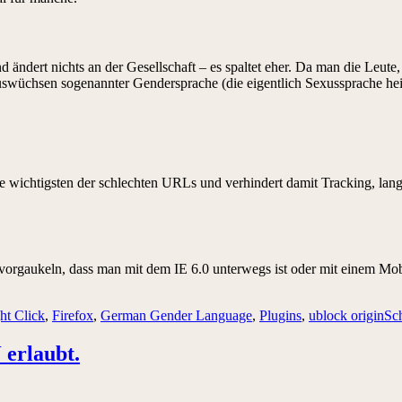
d ändert nichts an der Gesellschaft – es spaltet eher. Da man die Leu
wüchsen sogenannter Gendersprache (die eigentlich Sexussprache heiß
ie wichtigsten der schlechten URLs und verhindert damit Tracking, lan
orgaukeln, dass man mit dem IE 6.0 unterwegs ist oder mit einem Mobilg
ht Click
,
Firefox
,
German Gender Language
,
Plugins
,
ublock origin
Sc
erlaubt.