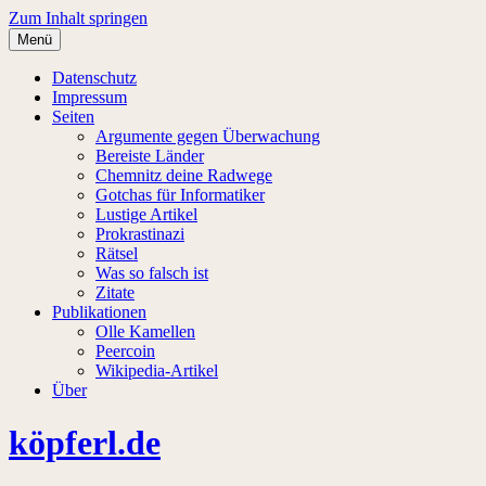
Zum Inhalt springen
Menü
Datenschutz
Impressum
Seiten
Argumente gegen Überwachung
Bereiste Länder
Chemnitz deine Radwege
Gotchas für Informatiker
Lustige Artikel
Prokrastinazi
Rätsel
Was so falsch ist
Zitate
Publikationen
Olle Kamellen
Peercoin
Wikipedia-Artikel
Über
köpferl.de