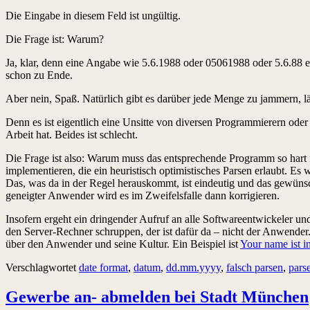
Die Eingabe in diesem Feld ist ungültig.
Die Frage ist: Warum?
Ja, klar, denn eine Angabe wie 5.6.1988 oder 05061988 oder 5.6.88 e
schon zu Ende.
Aber nein, Spaß. Natürlich gibt es darüber jede Menge zu jammern, l
Denn es ist eigentlich eine Unsitte von diversen Programmierern od
Arbeit hat. Beides ist schlecht.
Die Frage ist also: Warum muss das entsprechende Programm so hart i
implementieren, die ein heuristisch optimistisches Parsen erlaubt. Es
Das, was da in der Regel herauskommt, ist eindeutig und das gewüns
geneigter Anwender wird es im Zweifelsfalle dann korrigieren.
Insofern ergeht ein dringender Aufruf an alle Softwareentwickeler
den Server-Rechner schruppen, der ist dafür da – nicht der Anwender.
über den Anwender und seine Kultur. Ein Beispiel ist
Your name ist i
Verschlagwortet
date format
,
datum
,
dd.mm.yyyy
,
falsch parsen
,
pars
Gewerbe an- abmelden bei Stadt München