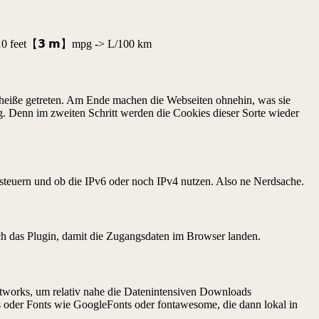
el: 10 feet【𝟯 𝗺】mpg -> L/100 km
Scheiße getreten. Am Ende machen die Webseiten ohnehin, was sie
g. Denn im zweiten Schritt werden die Cookies dieser Sorte wieder
 ansteuern und ob die IPv6 oder noch IPv4 nutzen. Also ne Nerdsache.
ich das Plugin, damit die Zugangsdaten im Browser landen.
tworks, um relativ nahe die Datenintensiven Downloads
js oder Fonts wie GoogleFonts oder fontawesome, die dann lokal in