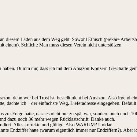
an diesem Laden aus dem Weg geht. Sowohl Ethisch (prekäre Arbeitsbed
it einem). Schlicht: Man muss diesen Verein nicht unterstützen
 haben. Dumm nur, dass ich mit dem Amazon-Konzern Geschäfte gemacht 
mazon, denn wer bei Trost ist, bestellt nicht bei Amazon. Also irgend e
, dachte ich – der einfachste Weg. Lieferadresse eingegeben. Default 
 zur Folge hatte, dass es nicht nur zu spät war, sondern auch noch 
 und dazu noch 3€ mehr wegen Rücklastschrift. Danke auch.
rolliert. Alles korrekte und gültige. Also WARUM? Unklar.
nnte Endziffer hatte (warum eigentlich immer nur Endziffern?). Aber ich 