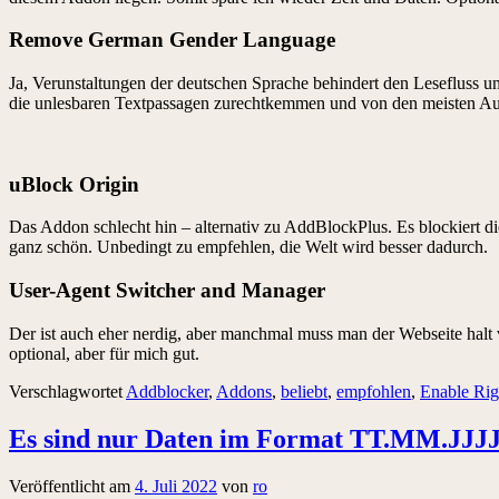
Remove German Gender Language
Ja, Verunstaltungen der deutschen Sprache behindert den Lesefluss un
die unlesbaren Textpassagen zurechtkemmen und von den meisten Aus
uBlock Origin
Das Addon schlecht hin – alternativ zu AddBlockPlus. Es blockiert d
ganz schön. Unbedingt zu empfehlen, die Welt wird besser dadurch.
User-Agent Switcher and Manager
Der ist auch eher nerdig, aber manchmal muss man der Webseite halt v
optional, aber für mich gut.
Verschlagwortet
Addblocker
,
Addons
,
beliebt
,
empfohlen
,
Enable Rig
Es sind nur Daten im Format TT.MM.JJJJ 
Veröffentlicht am
4. Juli 2022
von
ro