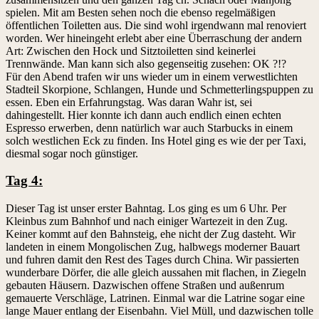
spielen. Mit am Besten sehen noch die ebenso regelmäßigen
öffentlichen Toiletten aus. Die sind wohl irgendwann mal renoviert
worden. Wer hineingeht erlebt aber eine Überraschung der andern
Art: Zwischen den Hock und Sitztoiletten sind keinerlei
Trennwände. Man kann sich also gegenseitig zusehen: OK ?!?
Für den Abend trafen wir uns wieder um in einem verwestlichten
Stadteil Skorpione, Schlangen, Hunde und Schmetterlingspuppen zu
essen. Eben ein Erfahrungstag. Was daran Wahr ist, sei
dahingestellt. Hier konnte ich dann auch endlich einen echten
Espresso erwerben, denn natürlich war auch Starbucks in einem
solch westlichen Eck zu finden. Ins Hotel ging es wie der per Taxi,
diesmal sogar noch günstiger.
Tag 4:
Dieser Tag ist unser erster Bahntag. Los ging es um 6 Uhr. Per
Kleinbus zum Bahnhof und nach einiger Wartezeit in den Zug.
Keiner kommt auf den Bahnsteig, ehe nicht der Zug dasteht. Wir
landeten in einem Mongolischen Zug, halbwegs moderner Bauart
und fuhren damit den Rest des Tages durch China. Wir passierten
wunderbare Dörfer, die alle gleich aussahen mit flachen, in Ziegeln
gebauten Häusern. Dazwischen offene Straßen und außenrum
gemauerte Verschläge, Latrinen. Einmal war die Latrine sogar eine
lange Mauer entlang der Eisenbahn. Viel Müll, und dazwischen tolle