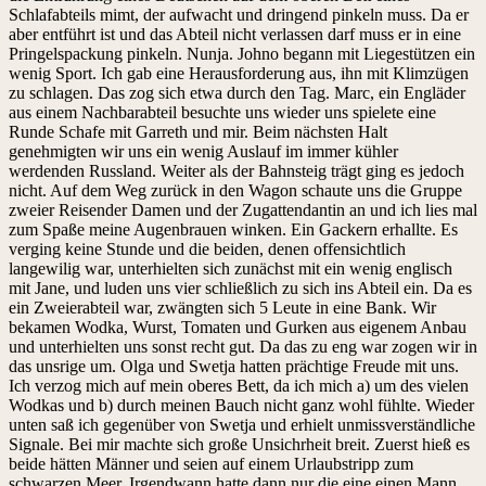
Schlafabteils mimt, der aufwacht und dringend pinkeln muss. Da er
aber entführt ist und das Abteil nicht verlassen darf muss er in eine
Pringelspackung pinkeln. Nunja. Johno begann mit Liegestützen ein
wenig Sport. Ich gab eine Herausforderung aus, ihn mit Klimzügen
zu schlagen. Das zog sich etwa durch den Tag. Marc, ein Engläder
aus einem Nachbarabteil besuchte uns wieder uns spielete eine
Runde Schafe mit Garreth und mir. Beim nächsten Halt
genehmigten wir uns ein wenig Auslauf im immer kühler
werdenden Russland. Weiter als der Bahnsteig trägt ging es jedoch
nicht. Auf dem Weg zurück in den Wagon schaute uns die Gruppe
zweier Reisender Damen und der Zugattendantin an und ich lies mal
zum Spaße meine Augenbrauen winken. Ein Gackern erhallte. Es
verging keine Stunde und die beiden, denen offensichtlich
langewilig war, unterhielten sich zunächst mit ein wenig englisch
mit Jane, und luden uns vier schließlich zu sich ins Abteil ein. Da es
ein Zweierabteil war, zwängten sich 5 Leute in eine Bank. Wir
bekamen Wodka, Wurst, Tomaten und Gurken aus eigenem Anbau
und unterhielten uns sonst recht gut. Da das zu eng war zogen wir in
das unsrige um. Olga und Swetja hatten prächtige Freude mit uns.
Ich verzog mich auf mein oberes Bett, da ich mich a) um des vielen
Wodkas und b) durch meinen Bauch nicht ganz wohl fühlte. Wieder
unten saß ich gegenüber von Swetja und erhielt unmissverständliche
Signale. Bei mir machte sich große Unsichrheit breit. Zuerst hieß es
beide hätten Männer und seien auf einem Urlaubstripp zum
schwarzen Meer. Irgendwann hatte dann nur die eine einen Mann