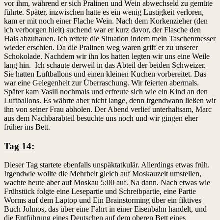
vor ihm, während er sich Pralinen und Wein abwechseld zu gemüte
führte. Später, inzwischen hatte es ein wenig Lustigkeit verloren,
kam er mit noch einer Flache Wein. Nach dem Korkenzieher (den
ich verborgen hielt) suchend war er kurz davor, der Flasche den
Hals abzuhauen. Ich rettete die Situation indem mein Taschenmesser
wieder erschien. Da die Pralinen weg waren griff er zu unserer
Schokolade. Nachdem wir ihn los hatten legten wir uns eine Weile
lang hin. Ich schaute derweil in das Abteil der beiden Schweizer.
Sie hatten Luftballons und einen kleinen Kuchen vorbereitet. Das
war eine Gelegenheit zur Überraschung. Wir feierten abermals.
Später kam Vasili nochmals und erfreute sich wie ein Kind an den
Luftballons. Es währte aber nicht lange, denn irgendwann ließen wir
ihn von seiner Frau abholen. Der Abend verlief unterhaltsam, Marc
aus dem Nachbarabteil besuchte uns noch und wir gingen eher
früher ins Bett.
Tag 14:
Dieser Tag startete ebenfalls unspäktatkulär. Allerdings etwas früh.
Irgendwie wollte die Mehrheit gleich auf Moskauzeit umstellen,
wachte heute aber auf Moskau 5:00 auf. Na dann. Nach etwas wie
Frühstück folgte eine Lesepartie und Schreibpartie, eine Partie
Worms auf dem Laptop und Ein Brainstorming über ein fiktives
Buch Johnos, das über eine Fahrt in einer Eisenbahn handelt, und
die Entführung eines Deutschen auf dem oberen Bett eines