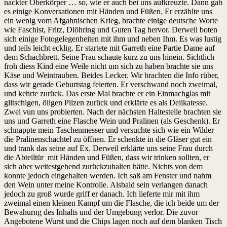
nackter Oberkörper … so, wie er auch bei uns aufkreuzte. Dann gab
es einige Konversationen mit Händen und Füßen. Er erzählte uns
ein wenig vom Afgahnischen Krieg, brachte einige deutsche Worte
wie Faschist, Fritz, Dlöhring und Guten Tag hervor. Derweil boten
sich einige Fotogelegenheiten mit ihm und neben Ihm. Es was lustig
und teils leicht ecklig. Er startete mit Garreth eine Partie Dame auf
dem Schachbrett. Seine Frau schaute kurz zu uns hinein. Sichtlich
froh diess Kind eine Weile nicht um sich zu haben brachte sie uns
Käse und Weintrauben. Beides Lecker. Wir brachten die Info rüber,
dass wir gerade Geburtstag feierten. Er verschwand noch zweimal,
und kehrte zurück. Das erste Mal brachte er ein Einmachglas mit
glitschigen, öligen Pilzen zurück und erklärte es als Delikatesse.
Zwei vun uns probierten. Nach der nächsten Haltestelle brachten sie
uns und Garreth eine Flasche Wein und Pralinen (als Geschenk). Er
schnappte mein Taschenmesser und versuchte sich wie ein Wilder
die Pralinenschachtel zu öffnen. Er schenkte in die Gläser gut ein
und trank das seine auf Ex. Derweil erklärte uns seine Frau durch
die Abteiltür mit Händen und Füßen, dass wir trinken sollten, er
sich aber weitestgehend zurückzuhalten hätte. Nichts von dem
konnte jedoch eingehalten werden. Ich saß am Fenster und nahm
den Wein unter meine Kontrolle. Alsbald sein verlangen danach
jedoch zu groß wurde griff er danach. Ich lieferte mir mit ihm
zweimal einen kleinen Kampf um die Flasche, die ich beide um der
Bewahurng des Inhalts und der Umgebung verlor. Die zuvor
Angebotene Wurst und die Chips lagen noch auf dem blanken Tisch