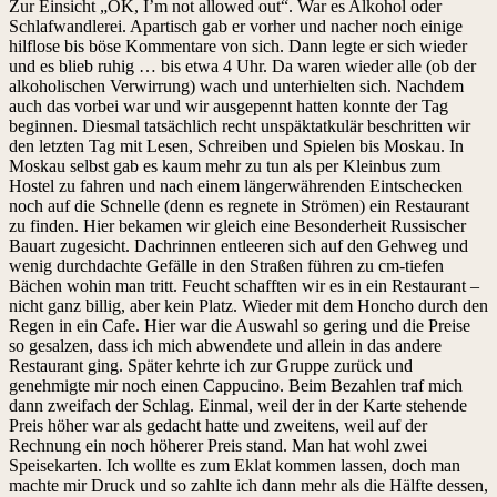
Zur Einsicht „OK, I’m not allowed out“. War es Alkohol oder
Schlafwandlerei. Apartisch gab er vorher und nacher noch einige
hilflose bis böse Kommentare von sich. Dann legte er sich wieder
und es blieb ruhig … bis etwa 4 Uhr. Da waren wieder alle (ob der
alkoholischen Verwirrung) wach und unterhielten sich. Nachdem
auch das vorbei war und wir ausgepennt hatten konnte der Tag
beginnen. Diesmal tatsächlich recht unspäktatkulär beschritten wir
den letzten Tag mit Lesen, Schreiben und Spielen bis Moskau. In
Moskau selbst gab es kaum mehr zu tun als per Kleinbus zum
Hostel zu fahren und nach einem längerwährenden Eintschecken
noch auf die Schnelle (denn es regnete in Strömen) ein Restaurant
zu finden. Hier bekamen wir gleich eine Besonderheit Russischer
Bauart zugesicht. Dachrinnen entleeren sich auf den Gehweg und
wenig durchdachte Gefälle in den Straßen führen zu cm-tiefen
Bächen wohin man tritt. Feucht schafften wir es in ein Restaurant –
nicht ganz billig, aber kein Platz. Wieder mit dem Honcho durch den
Regen in ein Cafe. Hier war die Auswahl so gering und die Preise
so gesalzen, dass ich mich abwendete und allein in das andere
Restaurant ging. Später kehrte ich zur Gruppe zurück und
genehmigte mir noch einen Cappucino. Beim Bezahlen traf mich
dann zweifach der Schlag. Einmal, weil der in der Karte stehende
Preis höher war als gedacht hatte und zweitens, weil auf der
Rechnung ein noch höherer Preis stand. Man hat wohl zwei
Speisekarten. Ich wollte es zum Eklat kommen lassen, doch man
machte mir Druck und so zahlte ich dann mehr als die Hälfte dessen,