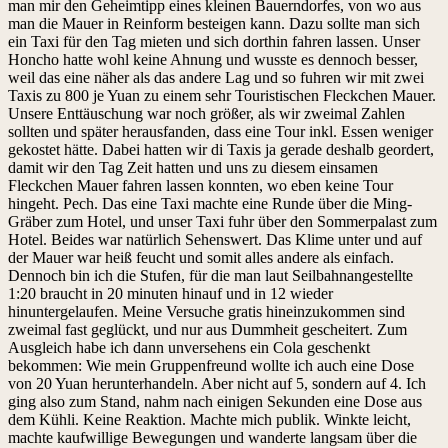
man mir den Geheimtipp eines kleinen Bauerndorfes, von wo aus
man die Mauer in Reinform besteigen kann. Dazu sollte man sich
ein Taxi für den Tag mieten und sich dorthin fahren lassen. Unser
Honcho hatte wohl keine Ahnung und wusste es dennoch besser,
weil das eine näher als das andere Lag und so fuhren wir mit zwei
Taxis zu 800 je Yuan zu einem sehr Touristischen Fleckchen Mauer.
Unsere Enttäuschung war noch größer, als wir zweimal Zahlen
sollten und später herausfanden, dass eine Tour inkl. Essen weniger
gekostet hätte. Dabei hatten wir di Taxis ja gerade deshalb geordert,
damit wir den Tag Zeit hatten und uns zu diesem einsamen
Fleckchen Mauer fahren lassen konnten, wo eben keine Tour
hingeht. Pech. Das eine Taxi machte eine Runde über die Ming-
Gräber zum Hotel, und unser Taxi fuhr über den Sommerpalast zum
Hotel. Beides war natürlich Sehenswert. Das Klime unter und auf
der Mauer war heiß feucht und somit alles andere als einfach.
Dennoch bin ich die Stufen, für die man laut Seilbahnangestellte
1:20 braucht in 20 minuten hinauf und in 12 wieder
hinuntergelaufen. Meine Versuche gratis hineinzukommen sind
zweimal fast geglückt, und nur aus Dummheit gescheitert. Zum
Ausgleich habe ich dann unversehens ein Cola geschenkt
bekommen: Wie mein Gruppenfreund wollte ich auch eine Dose
von 20 Yuan herunterhandeln. Aber nicht auf 5, sondern auf 4. Ich
ging also zum Stand, nahm nach einigen Sekunden eine Dose aus
dem Kühli. Keine Reaktion. Machte mich publik. Winkte leicht,
machte kaufwillige Bewegungen und wanderte langsam über die