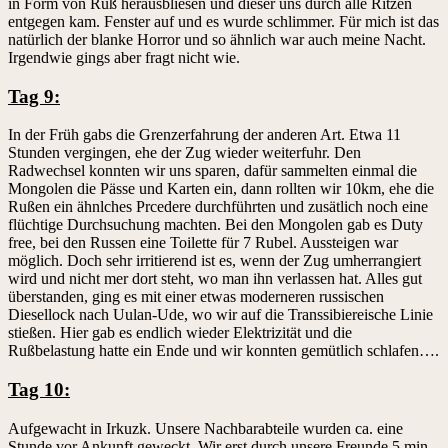
in Form von Ruß herausbliesen und dieser uns durch alle Ritzen
entgegen kam. Fenster auf und es wurde schlimmer. Für mich ist das
natürlich der blanke Horror und so ähnlich war auch meine Nacht.
Irgendwie gings aber fragt nicht wie.
Tag 9:
In der Früh gabs die Grenzerfahrung der anderen Art. Etwa 11
Stunden vergingen, ehe der Zug wieder weiterfuhr. Den
Radwechsel konnten wir uns sparen, dafür sammelten einmal die
Mongolen die Pässe und Karten ein, dann rollten wir 10km, ehe die
Rußen ein ähnlches Prcedere durchführten und zusätlich noch eine
flüchtige Durchsuchung machten. Bei den Mongolen gab es Duty
free, bei den Russen eine Toilette für 7 Rubel. Aussteigen war
möglich. Doch sehr irritierend ist es, wenn der Zug umherrangiert
wird und nicht mer dort steht, wo man ihn verlassen hat. Alles gut
überstanden, ging es mit einer etwas moderneren russischen
Diesellock nach Uulan-Ude, wo wir auf die Transsibiereische Linie
stießen. Hier gab es endlich wieder Elektrizität und die
Rußbelastung hatte ein Ende und wir konnten gemütlich schlafen….
Tag 10:
Aufgewacht in Irkuzk. Unsere Nachbarabteile wurden ca. eine
Stunde vor Ankunft geweckt. Wir erst durch unsere Freunde 5 min