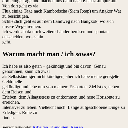
dort einige Tage und machen uns dann nach Kuala-Lumpur auf.
Von dort geht es via
Flug einige Tage nach Kambodscha (Siem Reap) um Angkor Wat
zu besichtigen.
Schließlich geht es auf dem Landweg nach Bangkok, wo sich
unsere Wege trennen.
Ich werde ab da noch weitere Länder bereisen und spontan
entscheiden, wo es hin
geht.
Warum macht man / ich sowas?
Ich habe es also getan – gekündigt und bin davon. Genau
genommen, kann ich zwar
als Selbstständiger nicht kündigen, aber ich habe meine geregelte
Geldquelle
gekündigt und lebe nun von meinem Ersparten. Ziel ist es, neben
dem Reisen und
Erleben, dem Alltagsstress zu entkommen und neue Horizonte zu
erreichen.
Intensiver zu leben. Vielleicht auch: Lange aufgeschobene Dinge zu
Erledigen. Ruhe zu
finden.
Verschlagwortet
Arbeiten
,
Kündigen
,
Reisen