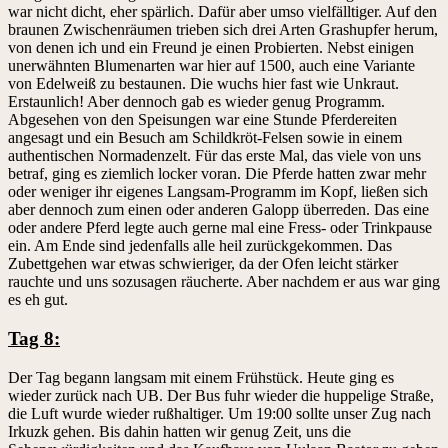
war nicht dicht, eher spärlich. Dafür aber umso vielfälltiger. Auf den
braunen Zwischenräumen trieben sich drei Arten Grashupfer herum,
von denen ich und ein Freund je einen Probierten. Nebst einigen
unerwähnten Blumenarten war hier auf 1500, auch eine Variante
von Edelweiß zu bestaunen. Die wuchs hier fast wie Unkraut.
Erstaunlich! Aber dennoch gab es wieder genug Programm.
Abgesehen von den Speisungen war eine Stunde Pferdereiten
angesagt und ein Besuch am Schildkröt-Felsen sowie in einem
authentischen Normadenzelt. Für das erste Mal, das viele von uns
betraf, ging es ziemlich locker voran. Die Pferde hatten zwar mehr
oder weniger ihr eigenes Langsam-Programm im Kopf, ließen sich
aber dennoch zum einen oder anderen Galopp überreden. Das eine
oder andere Pferd legte auch gerne mal eine Fress- oder Trinkpause
ein. Am Ende sind jedenfalls alle heil zurückgekommen. Das
Zubettgehen war etwas schwieriger, da der Ofen leicht stärker
rauchte und uns sozusagen räucherte. Aber nachdem er aus war ging
es eh gut.
Tag 8:
Der Tag begann langsam mit einem Frühstück. Heute ging es
wieder zurück nach UB. Der Bus fuhr wieder die huppelige Straße,
die Luft wurde wieder rußhaltiger. Um 19:00 sollte unser Zug nach
Irkuzk gehen. Bis dahin hatten wir genug Zeit, uns die