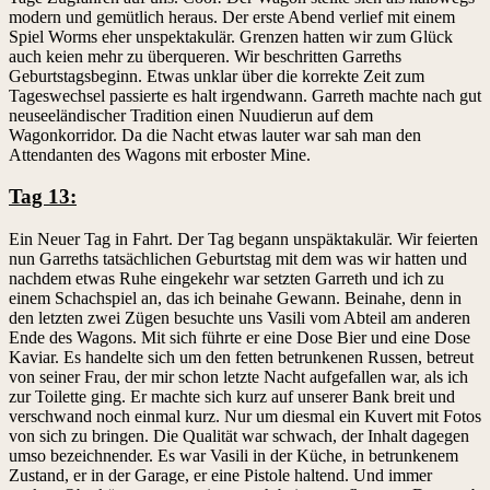
modern und gemütlich heraus. Der erste Abend verlief mit einem
Spiel Worms eher unspektakulär. Grenzen hatten wir zum Glück
auch keien mehr zu überqueren. Wir beschritten Garreths
Geburtstagsbeginn. Etwas unklar über die korrekte Zeit zum
Tageswechsel passierte es halt irgendwann. Garreth machte nach gut
neuseeländischer Tradition einen Nuudierun auf dem
Wagonkorridor. Da die Nacht etwas lauter war sah man den
Attendanten des Wagons mit erboster Mine.
Tag 13:
Ein Neuer Tag in Fahrt. Der Tag begann unspäktakulär. Wir feierten
nun Garreths tatsächlichen Geburtstag mit dem was wir hatten und
nachdem etwas Ruhe eingekehr war setzten Garreth und ich zu
einem Schachspiel an, das ich beinahe Gewann. Beinahe, denn in
den letzten zwei Zügen besuchte uns Vasili vom Abteil am anderen
Ende des Wagons. Mit sich führte er eine Dose Bier und eine Dose
Kaviar. Es handelte sich um den fetten betrunkenen Russen, betreut
von seiner Frau, der mir schon letzte Nacht aufgefallen war, als ich
zur Toilette ging. Er machte sich kurz auf unserer Bank breit und
verschwand noch einmal kurz. Nur um diesmal ein Kuvert mit Fotos
von sich zu bringen. Die Qualität war schwach, der Inhalt dagegen
umso bezeichnender. Es war Vasili in der Küche, in betrunkenem
Zustand, er in der Garage, er eine Pistole haltend. Und immer