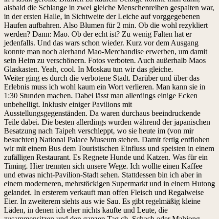
alsbald die Schlange in zwei gleiche Menschenreihen gespalten war,
in der ersten Halle, in Sichtweite der Leiche auf vorggegebenen
Haufen aufbahren. Also Blumen für 2 min. Ob die wohl rezykliert
werden? Dann: Mao. Ob der echt ist? Zu wenig Falten hat er
jedenfalls. Und das wars schon wieder. Kurz vor dem Ausgang
konnte man noch alerhand Mao-Merchandise erwerben, um damit
sein Heim zu verschönern. Fotos verboten. Auch außerhalb Maos
Glaskasten. Yeah, cool. In Moskau tun wir das gleiche.
Weiter ging es durch die verbotene Stadt. Darüber und über das
Erlebnis muss ich wohl kaum ein Wort verlieren. Man kann sie in
1:30 Stunden machen. Dabei lässt man allerdings einige Ecken
unbehelligt. Inklusiv einiger Pavilions mit
Ausstellungsgegenständen. Da waren durchaus beeindruckende
Teile dabei. Die besten allerdings wurden während der japanischen
Besatzung nach Taipeh verschleppt, wo sie heute im (von mir
besuchten) National Palace Museum stehen. Damit fertig entflohen
wir mit einem Bus dem Touristischen Einfluss und speisten in einem
zufälligen Restaurant. Es Regnete Hunde und Katzen. Was für ein
Timing. Hier trennten sich unsere Wege. Ich wollte einen Kaffee
und etwas nicht-Pavilion-Stadt sehen. Stattdessen bin ich aber in
einem moderneren, mehrstöckigen Supermarkt und in einem Hutong
gelandet. In ersterem verkauft man offen Fleisch und Regalweise
Eier. In zweiterem siehts aus wie Sau. Es gibt regelmäßig kleine
Läden, in denen ich eher nichts kaufte und Leute, die
zusammensitzen und den ganzen Tag ch. Schach oder Mahjong