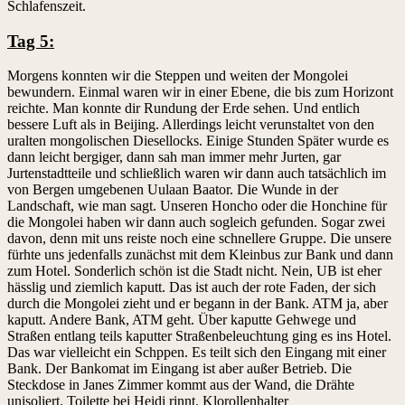
Schlafenszeit.
Tag 5:
Morgens konnten wir die Steppen und weiten der Mongolei
bewundern. Einmal waren wir in einer Ebene, die bis zum Horizont
reichte. Man konnte dir Rundung der Erde sehen. Und entlich
bessere Luft als in Beijing. Allerdings leicht verunstaltet von den
uralten mongolischen Diesellocks. Einige Stunden Später wurde es
dann leicht bergiger, dann sah man immer mehr Jurten, gar
Jurtenstadtteile und schließlich waren wir dann auch tatsächlich im
von Bergen umgebenen Uulaan Baator. Die Wunde in der
Landschaft, wie man sagt. Unseren Honcho oder die Honchine für
die Mongolei haben wir dann auch sogleich gefunden. Sogar zwei
davon, denn mit uns reiste noch eine schnellere Gruppe. Die unsere
fürhte uns jedenfalls zunächst mit dem Kleinbus zur Bank und dann
zum Hotel. Sonderlich schön ist die Stadt nicht. Nein, UB ist eher
hässlig und ziemlich kaputt. Das ist auch der rote Faden, der sich
durch die Mongolei zieht und er begann in der Bank. ATM ja, aber
kaputt. Andere Bank, ATM geht. Über kaputte Gehwege und
Straßen entlang teils kaputter Straßenbeleuchtung ging es ins Hotel.
Das war vielleicht ein Schppen. Es teilt sich den Eingang mit einer
Bank. Der Bankomat im Eingang ist aber außer Betrieb. Die
Steckdose in Janes Zimmer kommt aus der Wand, die Drähte
unisoliert. Toilette bei Heidi rinnt. Klorollenhalter