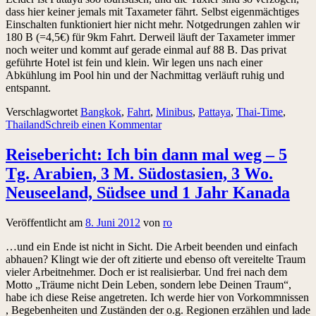
dass hier keiner jemals mit Taxameter fährt. Selbst eigenmächtiges
Einschalten funktioniert hier nicht mehr. Notgedrungen zahlen wir
180 B (=4,5€) für 9km Fahrt. Derweil läuft der Taxameter immer
noch weiter und kommt auf gerade einmal auf 88 B. Das privat
geführte Hotel ist fein und klein. Wir legen uns nach einer
Abkühlung im Pool hin und der Nachmittag verläuft ruhig und
entspannt.
Verschlagwortet
Bangkok
,
Fahrt
,
Minibus
,
Pattaya
,
Thai-Time
,
Thailand
Schreib einen Kommentar
Reisebericht: Ich bin dann mal weg – 5
Tg. Arabien, 3 M. Südostasien, 3 Wo.
Neuseeland, Südsee und 1 Jahr Kanada
Veröffentlicht am
8. Juni 2012
von
ro
…und ein Ende ist nicht in Sicht. Die Arbeit beenden und einfach
abhauen? Klingt wie der oft zitierte und ebenso oft vereitelte Traum
vieler Arbeitnehmer. Doch er ist realisierbar. Und frei nach dem
Motto „Träume nicht Dein Leben, sondern lebe Deinen Traum“,
habe ich diese Reise angetreten. Ich werde hier von Vorkommnissen
, Begebenheiten und Zuständen der o.g. Regionen erzählen und lade