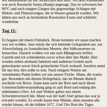
wir meistbietend für ein Nickerchen aufs Bett. Vor dem Abendessen
war noch Russische Sauna (Banja) angesagt. Das ist schwitzen bei
90°C und nach einigen Gängen das gegenseitige Schlagen mit
Birken- und Pinienzweigen, die in Wasser getaucht wurden. Wir
labten uns noch an herzhaftem Russischen Essen und schliefen
wunderbar.
Tag 11:
Es begann mit einem Frühstück. Heute konnten wir quasi machen
was wir wollten. Jane nutzte die sich bietende Gelegenheit um, zur
Abwechslung zu Australischen Meeren, den Süßwassersee zu
betauchen. Danach wollten wir uns zum Mittagessen treffen.
Garreth und ich schlenderten zuvor schon über den Markt. Hier
wurden neben alerhand Jadekust und anderem Gestein auch
getrockneter sowie frisch geräucherter Fisch verkauft. Insofern stand
für uns fest, dies sollte es sein. Nach einigem Warten am
vereinbarten Punkt holten wir uns unsere Fische. Mann, die waren
gut. Besonders mit diesem Hefegebäck, das im Munde ähnlich
erscheint wie Breze. Dann kam auch der Rest und nach dieser
Gemeinschaftsveranstaltung ging es aufs Boot und entlang des
unbebauten Ufers. Ich und Weitere gaben uns einem
Schwimmversuch hin. Mann war der kalt! Aber genau das war ja
erwartet worden. Es wurde kaum eine Minute, dann mussten alle
wieder hinaus, ob der kühlen 16°C. Gut! Der Rest des Tages