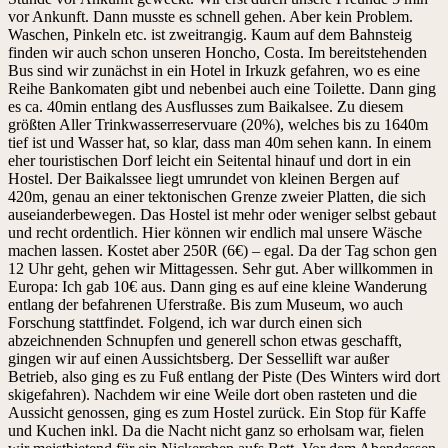
vor Ankunft. Dann musste es schnell gehen. Aber kein Problem.
Waschen, Pinkeln etc. ist zweitrangig. Kaum auf dem Bahnsteig
finden wir auch schon unseren Honcho, Costa. Im bereitstehenden
Bus sind wir zunächst in ein Hotel in Irkuzk gefahren, wo es eine
Reihe Bankomaten gibt und nebenbei auch eine Toilette. Dann ging
es ca. 40min entlang des Ausflusses zum Baikalsee. Zu diesem
größten Aller Trinkwasserreservuare (20%), welches bis zu 1640m
tief ist und Wasser hat, so klar, dass man 40m sehen kann. In einem
eher touristischen Dorf leicht ein Seitental hinauf und dort in ein
Hostel. Der Baikalssee liegt umrundet von kleinen Bergen auf
420m, genau an einer tektonischen Grenze zweier Platten, die sich
auseianderbewegen. Das Hostel ist mehr oder weniger selbst gebaut
und recht ordentlich. Hier können wir endlich mal unsere Wäsche
machen lassen. Kostet aber 250R (6€) – egal. Da der Tag schon gen
12 Uhr geht, gehen wir Mittagessen. Sehr gut. Aber willkommen in
Europa: Ich gab 10€ aus. Dann ging es auf eine kleine Wanderung
entlang der befahrenen Uferstraße. Bis zum Museum, wo auch
Forschung stattfindet. Folgend, ich war durch einen sich
abzeichnenden Schnupfen und generell schon etwas geschafft,
gingen wir auf einen Aussichtsberg. Der Sessellift war außer
Betrieb, also ging es zu Fuß entlang der Piste (Des Winters wird dort
skigefahren). Nachdem wir eine Weile dort oben rasteten und die
Aussicht genossen, ging es zum Hostel zurück. Ein Stop für Kaffe
und Kuchen inkl. Da die Nacht nicht ganz so erholsam war, fielen