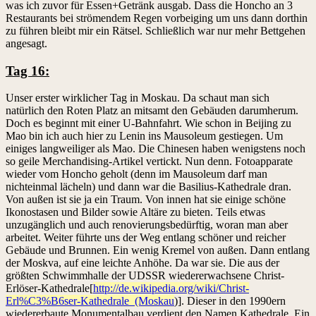
was ich zuvor für Essen+Getränk ausgab. Dass die Honcho an 3
Restaurants bei strömendem Regen vorbeiging um uns dann dorthin
zu führen bleibt mir ein Rätsel. Schließlich war nur mehr Bettgehen
angesagt.
Tag 16:
Unser erster wirklicher Tag in Moskau. Da schaut man sich
natürlich den Roten Platz an mitsamt den Gebäuden darumherum.
Doch es beginnt mit einer U-Bahnfahrt. Wie schon in Beijing zu
Mao bin ich auch hier zu Lenin ins Mausoleum gestiegen. Um
einiges langweiliger als Mao. Die Chinesen haben wenigstens noch
so geile Merchandising-Artikel vertickt. Nun denn. Fotoapparate
wieder vom Honcho geholt (denn im Mausoleum darf man
nichteinmal lächeln) und dann war die Basilius-Kathedrale dran.
Von außen ist sie ja ein Traum. Von innen hat sie einige schöne
Ikonostasen und Bilder sowie Altäre zu bieten. Teils etwas
unzugänglich und auch renovierungsbedürftig, woran man aber
arbeitet. Weiter führte uns der Weg entlang schöner und reicher
Gebäude und Brunnen. Ein wenig Kremel von außen. Dann entlang
der Moskva, auf eine leichte Anhöhe. Da war sie. Die aus der
größten Schwimmhalle der UDSSR wiedererwachsene Christ-
Erlöser-Kathedrale[
http://de.wikipedia.org/wiki/Christ-
Erl%C3%B6ser-Kathedrale_(Moskau
)]. Dieser in den 1990ern
wiedererbaute Monumentalbau verdient den Namen Kathedrale. Ein