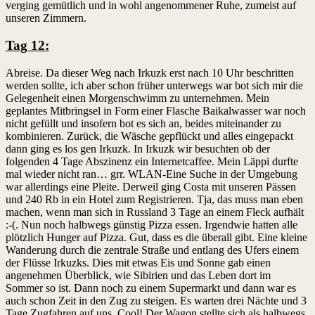
verging gemütlich und in wohl angenommener Ruhe, zumeist auf
unseren Zimmern.
Tag 12:
Abreise. Da dieser Weg nach Irkuzk erst nach 10 Uhr beschritten
werden sollte, ich aber schon früher unterwegs war bot sich mir die
Gelegenheit einen Morgenschwimm zu unternehmen. Mein
geplantes Mitbringsel in Form einer Flasche Baikalwasser war noch
nicht gefüllt und insofern bot es sich an, beides miteinander zu
kombinieren. Zurück, die Wäsche gepflückt und alles eingepackt
dann ging es los gen Irkuzk. In Irkuzk wir besuchten ob der
folgenden 4 Tage Abszinenz ein Internetcaffee. Mein Läppi durfte
mal wieder nicht ran… grr. WLAN-Eine Suche in der Umgebung
war allerdings eine Pleite. Derweil ging Costa mit unseren Pässen
und 240 Rb in ein Hotel zum Registrieren. Tja, das muss man eben
machen, wenn man sich in Russland 3 Tage an einem Fleck aufhält
:-(. Nun noch halbwegs günstig Pizza essen. Irgendwie hatten alle
plötzlich Hunger auf Pizza. Gut, dass es die überall gibt. Eine kleine
Wanderung durch die zentrale Straße und entlang des Ufers einem
der Flüsse Irkuzks. Dies mit etwas Eis und Sonne gab einen
angenehmen Überblick, wie Sibirien und das Leben dort im
Sommer so ist. Dann noch zu einem Supermarkt und dann war es
auch schon Zeit in den Zug zu steigen. Es warten drei Nächte und 3
Tage Zugfahren auf uns. Cool! Der Wagon stellte sich als halbwegs