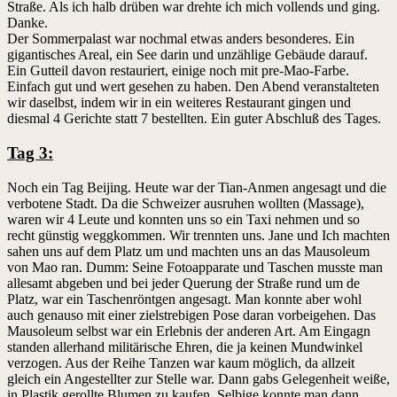
Straße. Als ich halb drüben war drehte ich mich vollends und ging.
Danke.
Der Sommerpalast war nochmal etwas anders besonderes. Ein
gigantisches Areal, ein See darin und unzählige Gebäude darauf.
Ein Gutteil davon restauriert, einige noch mit pre-Mao-Farbe.
Einfach gut und wert gesehen zu haben. Den Abend veranstalteten
wir daselbst, indem wir in ein weiteres Restaurant gingen und
diesmal 4 Gerichte statt 7 bestellten. Ein guter Abschluß des Tages.
Tag 3:
Noch ein Tag Beijing. Heute war der Tian-Anmen angesagt und die
verbotene Stadt. Da die Schweizer ausruhen wollten (Massage),
waren wir 4 Leute und konnten uns so ein Taxi nehmen und so
recht günstig weggkommen. Wir trennten uns. Jane und Ich machten
sahen uns auf dem Platz um und machten uns an das Mausoleum
von Mao ran. Dumm: Seine Fotoapparate und Taschen musste man
allesamt abgeben und bei jeder Querung der Straße rund um de
Platz, war ein Taschenröntgen angesagt. Man konnte aber wohl
auch genauso mit einer zielstrebigen Pose daran vorbeigehen. Das
Mausoleum selbst war ein Erlebnis der anderen Art. Am Eingagn
standen allerhand militärische Ehren, die ja keinen Mundwinkel
verzogen. Aus der Reihe Tanzen war kaum möglich, da allzeit
gleich ein Angestellter zur Stelle war. Dann gabs Gelegenheit weiße,
in Plastik gerollte Blumen zu kaufen. Selbige konnte man dann,