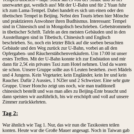
unerwartet gut, westlich aus! Mit der U-Bahn und für 2 Yuan fuhr
ich zum Lama-Tempel. Dabei handelt es sich um einen oder den
tibetischen Tempel in Beijing. Nebst den Touris leben hier Mönche
und praktizieren Anwohner ihren Budhismus. Interessant: Tempel
sind in Chinesisch und in Mongolisch beschrieben. Gebetstrommeln
in tibetischer Schrift. Tafeln an den meisten Gebäuden und in den
Ausstellungen sind in Tibetisch, Chinesisch und Englisch
beschrieben. So, noch ein letzter Blick auf die soeben besuchten
Gebäude und den Weg zurück zur U-Bahn, vorbei an all den
Opfergaben- und Räucherstäbchenverkäufern. Um 17:00 ist unser
erstes Treffen. Mit der U-Bahn konnte ich zur Endstation und mir
dann für 2,5€ ein privates Taxi zum Hotel nehmen. Und da waren
sie schon. Unsere Gruppe sollte aus 6 Leuten bestehen. zwei Mädels
und 4 Jungens. Kein Vegetarier, kein Engländer, kein Ire und kein
Raucher. Dafür 2 Aussies, 1 NZler und 2 Schweizer. Eine sehr gute
Gruppe. Unser Honcho zeigt uns noch, wie man traditionell
chinesisch bestellt und was man alles zu Beijing-Ente braucht und
dann speisten wir ausführlich, bis wir erschöpft und voll auf unsere
Zimmer zurückkehrten.
Tag 2:
War ähnlich wie Tag 1. Nur, das wir nun die Taxikosten teilen
konten. Heute war die Große Mauer angesagt. Noch in Taiwan gab