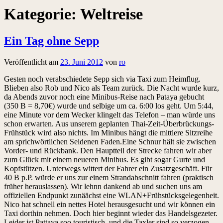
Kategorie:
Weltreise
Ein Tag ohne Sepp
Veröffentlicht am
23. Juni 2012
von
ro
Gesten noch verabschiedete Sepp sich via Taxi zum Heimflug.
Blieben also Rob und Nico als Team zurück. Die Nacht wurde kurz,
da Abends zuvor noch eine Minibus-Reise nach Pataya gebucht
(350 B = 8,70€) wurde und selbige um ca. 6:00 los geht. Um 5:44,
eine Minute vor dem Wecker klingelt das Telefon – man würde uns
schon erwarten. Aus unserem geplanten Thai-Zeit-Überbrückungs-
Frühstück wird also nichts. Im Minibus hängt die mittlere Sitzreihe
am sprichwörtlichen Seidenen Faden.Eine Schnur hält sie zwischen
Vorder- und Rückbank. Den Hauptteil der Strecke fahren wir aber
zum Glück mit einem neueren Minibus. Es gibt sogar Gurte und
Kopfstützen. Unterwegs wittert der Fahrer ein Zusatzgeschäft. Für
40 B p.P. würde er uns zur einem Strandabschnitt fahren (praktisch
früher herauslassen). Wir lehnn dankend ab und suchen uns am
offiziellen Endpunkt zunäächst eine WLAN+Frühstücksgelegenheit.
Nico hat schnell ein nettes Hotel herausgesucht und wir können ein
Taxi dorthin nehmen. Doch hier beginnt wieder das Handelsgezeter.
Leider ist Pattaya soo touristisch, und die Taxler sind so verzogen,