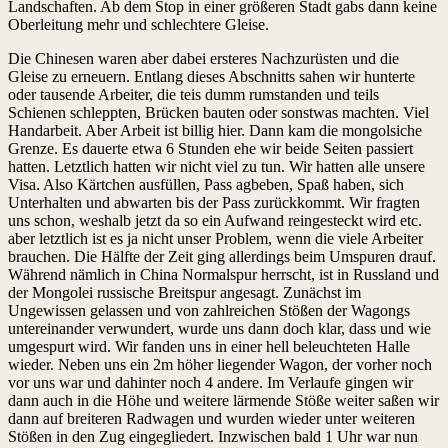
Landschaften. Ab dem Stop in einer größeren Stadt gabs dann keine
Oberleitung mehr und schlechtere Gleise.
Die Chinesen waren aber dabei ersteres Nachzurüsten und die
Gleise zu erneuern. Entlang dieses Abschnitts sahen wir hunterte
oder tausende Arbeiter, die teis dumm rumstanden und teils
Schienen schleppten, Brücken bauten oder sonstwas machten. Viel
Handarbeit. Aber Arbeit ist billig hier. Dann kam die mongolsiche
Grenze. Es dauerte etwa 6 Stunden ehe wir beide Seiten passiert
hatten. Letztlich hatten wir nicht viel zu tun. Wir hatten alle unsere
Visa. Also Kärtchen ausfüllen, Pass agbeben, Spaß haben, sich
Unterhalten und abwarten bis der Pass zurückkommt. Wir fragten
uns schon, weshalb jetzt da so ein Aufwand reingesteckt wird etc.
aber letztlich ist es ja nicht unser Problem, wenn die viele Arbeiter
brauchen. Die Hälfte der Zeit ging allerdings beim Umspuren drauf.
Während nämlich in China Normalspur herrscht, ist in Russland und
der Mongolei russische Breitspur angesagt. Zunächst im
Ungewissen gelassen und von zahlreichen Stößen der Wagongs
untereinander verwundert, wurde uns dann doch klar, dass und wie
umgespurt wird. Wir fanden uns in einer hell beleuchteten Halle
wieder. Neben uns ein 2m höher liegender Wagon, der vorher noch
vor uns war und dahinter noch 4 andere. Im Verlaufe gingen wir
dann auch in die Höhe und weitere lärmende Stöße weiter saßen wir
dann auf breiteren Radwagen und wurden wieder unter weiteren
Stößen in den Zug eingegliedert. Inzwischen bald 1 Uhr war nun