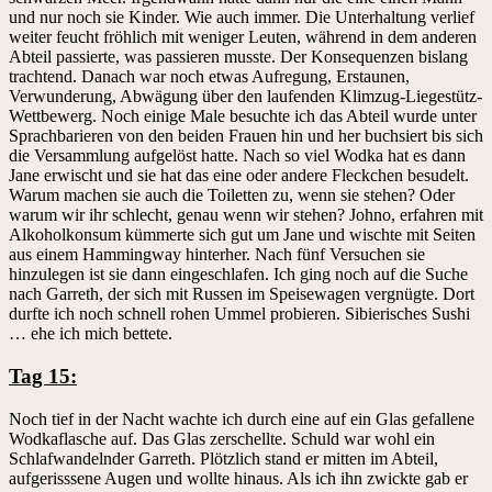
und nur noch sie Kinder. Wie auch immer. Die Unterhaltung verlief
weiter feucht fröhlich mit weniger Leuten, während in dem anderen
Abteil passierte, was passieren musste. Der Konsequenzen bislang
trachtend. Danach war noch etwas Aufregung, Erstaunen,
Verwunderung, Abwägung über den laufenden Klimzug-Liegestütz-
Wettbewerg. Noch einige Male besuchte ich das Abteil wurde unter
Sprachbarieren von den beiden Frauen hin und her buchsiert bis sich
die Versammlung aufgelöst hatte. Nach so viel Wodka hat es dann
Jane erwischt und sie hat das eine oder andere Fleckchen besudelt.
Warum machen sie auch die Toiletten zu, wenn sie stehen? Oder
warum wir ihr schlecht, genau wenn wir stehen? Johno, erfahren mit
Alkoholkonsum kümmerte sich gut um Jane und wischte mit Seiten
aus einem Hammingway hinterher. Nach fünf Versuchen sie
hinzulegen ist sie dann eingeschlafen. Ich ging noch auf die Suche
nach Garreth, der sich mit Russen im Speisewagen vergnügte. Dort
durfte ich noch schnell rohen Ummel probieren. Sibierisches Sushi
… ehe ich mich bettete.
Tag 15:
Noch tief in der Nacht wachte ich durch eine auf ein Glas gefallene
Wodkaflasche auf. Das Glas zerschellte. Schuld war wohl ein
Schlafwandelnder Garreth. Plötzlich stand er mitten im Abteil,
aufgerisssene Augen und wollte hinaus. Als ich ihn zwickte gab er