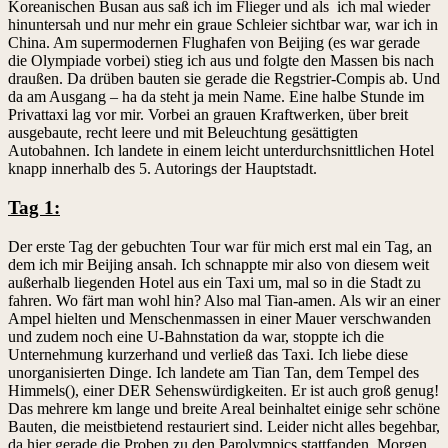
Koreanischen Busan aus saß ich im Flieger und als ich mal wieder
hinuntersah und nur mehr ein graue Schleier sichtbar war, war ich in
China. Am supermodernen Flughafen von Beijing (es war gerade
die Olympiade vorbei) stieg ich aus und folgte den Massen bis nach
draußen. Da drüben bauten sie gerade die Regstrier-Compis ab. Und
da am Ausgang – ha da steht ja mein Name. Eine halbe Stunde im
Privattaxi lag vor mir. Vorbei an grauen Kraftwerken, über breit
ausgebaute, recht leere und mit Beleuchtung gesättigten
Autobahnen. Ich landete in einem leicht unterdurchsnittlichen Hotel
knapp innerhalb des 5. Autorings der Hauptstadt.
Tag 1:
Der erste Tag der gebuchten Tour war für mich erst mal ein Tag, an
dem ich mir Beijing ansah. Ich schnappte mir also von diesem weit
außerhalb liegenden Hotel aus ein Taxi um, mal so in die Stadt zu
fahren. Wo färt man wohl hin? Also mal Tian-amen. Als wir an einer
Ampel hielten und Menschenmassen in einer Mauer verschwanden
und zudem noch eine U-Bahnstation da war, stoppte ich die
Unternehmung kurzerhand und verließ das Taxi. Ich liebe diese
unorganisierten Dinge. Ich landete am Tian Tan, dem Tempel des
Himmels(), einer DER Sehenswürdigkeiten. Er ist auch groß genug!
Das mehrere km lange und breite Areal beinhaltet einige sehr schöne
Bauten, die meistbietend restauriert sind. Leider nicht alles begehbar,
da hier gerade die Proben zu den Parolympics stattfanden. Morgen