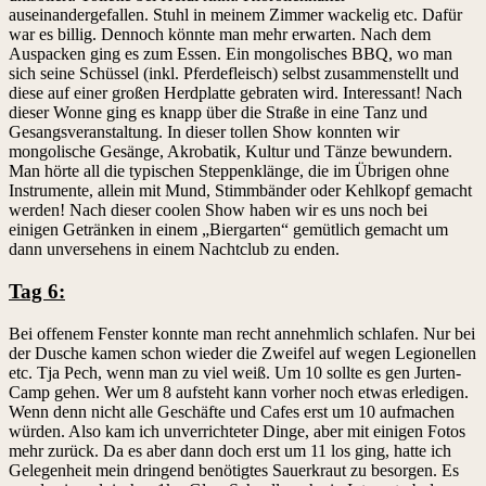
auseinandergefallen. Stuhl in meinem Zimmer wackelig etc. Dafür
war es billig. Dennoch könnte man mehr erwarten. Nach dem
Auspacken ging es zum Essen. Ein mongolisches BBQ, wo man
sich seine Schüssel (inkl. Pferdefleisch) selbst zusammenstellt und
diese auf einer großen Herdplatte gebraten wird. Interessant! Nach
dieser Wonne ging es knapp über die Straße in eine Tanz und
Gesangsveranstaltung. In dieser tollen Show konnten wir
mongolische Gesänge, Akrobatik, Kultur und Tänze bewundern.
Man hörte all die typischen Steppenklänge, die im Übrigen ohne
Instrumente, allein mit Mund, Stimmbänder oder Kehlkopf gemacht
werden! Nach dieser coolen Show haben wir es uns noch bei
einigen Getränken in einem „Biergarten“ gemütlich gemacht um
dann unversehens in einem Nachtclub zu enden.
Tag 6:
Bei offenem Fenster konnte man recht annehmlich schlafen. Nur bei
der Dusche kamen schon wieder die Zweifel auf wegen Legionellen
etc. Tja Pech, wenn man zu viel weiß. Um 10 sollte es gen Jurten-
Camp gehen. Wer um 8 aufsteht kann vorher noch etwas erledigen.
Wenn denn nicht alle Geschäfte und Cafes erst um 10 aufmachen
würden. Also kam ich unverrichteter Dinge, aber mit einigen Fotos
mehr zurück. Da es aber dann doch erst um 11 los ging, hatte ich
Gelegenheit mein dringend benötigtes Sauerkraut zu besorgen. Es