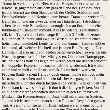
Traum in weiß und gold. Hier, wo der Hauptsitz der russischen
Kirche ist, pilgert man aus dem ganzen Land her. Der Besucher
jedoch kommt aus dem Staunden ob der Größe, Schönheit und
Detailverliebtheit und Neuheit kaum heraus. Dann eine weitere U-
Bahnfahrt in und aus zwei der ältesten Haltestellen. Tatsächlich
sehen sie aus wie Palasträume, wenngleich man ihnen ihren eher
funktionalen Charakter anmerkt. Alles ist jedenfalls erstaunlich
effizient. Typisch dabei eine lange Röhre mit 3-4 teils hölzernen
Rolltreppen. Zumeist sind zwei in Betrieb und schaffen in einer
hohen geschwindigkeit Leute her und von dannen. Treppen gibt es
keine und, als weiterer Nachteil, nur je einen Ein-/Ausgang. Der
Bahnsteig ist also nicht von beiden Seiten erreichbar, so wie bei uns.
Noch ein gemeinschaftliches Mittagessen. Ob meiner Darmgrippe,
die ich Abends vollends begreifen werde, ward mir danach schlecht.
Ein doppelter Espresso mit Zucker half mir wieder auf. Ich wollte
allein und schnell zum Hostel zurück. Es zu finden war kein
Problem (hatte ja mein Händy), doch einmal wollte ich noch mehr
Metrostationen sehen und dann ein falscher Ausgang und ich
marschierte kilometer durch faszinierende Viertel, weil es Spaß war.
Dabei kam ich wie so oft gleich durch die richtigen Ecken. Vorbei
an hundert Markengeschäften und hinein in den Dallmayr von
Moskau. Ein Konsumtempel im Jugendstil mit erlesenen Speisen.
Jo, und ich leistete mir hier auch einen Einkauf. Regen den ganzen
Tag. Als ich 45min später im Hostel ankam waren meine Schuhe
vollends aufgeweicht. Und dann war der Tag praktisch vorbei.