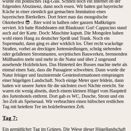
wurde ein polnisches 1kg-Glas. Schnell noch ein Internet ob der
folgenden Abszinenz, dann noch essen. Wir hatten gut bayerische
Küche in einer ziemlich gut gemachten Immitation eines
bayerischen Bierkellers. Dort feiert man das mongolische
Oktoberfest 😎 . Bier wird in halben oder ganzen Maßkrügen
serviert. Ich hatte Rindsbraten mit Blaukraut: Gut! Cappucino stand
auch auf der Karte. Doch: Maschine kaputt. Die Mongolen haben
wohl einen Hang zu deutscher Speiß und Trank. Noch ein
Supermarkt, dann ging es aber wirklich los. Über recht wackelige
Straßen, vorbei an dreckigen Jurtensiedlungen, schräg stehenden
oder gefallenen Strommasten, sovjetischen Bauwerken, brennenden
Müllhaufen mehr und mehr in die Natur und über 2 ungesund
ausehende Holzbrücken. Das Hinterteil des Busses machte mehr als
einmal einen Satz, dass die Passagiere schwebten. Dann wurde die
Natur felsiger und faszinierende Gesteinsformationen entsprangen
einer hügeligen Landschaft. Noch einige Meter quer feldein, dann
hatten wir unsere Jurten für die nächsten zwei Nächte erreicht. Sie
waren ein wenig abseits, durch einem kleinen Hügel vom Hauptteil
des Jurtenhotels entfernt. Dort gab es WC, Dusche, Strom und ein
3er-Zelt als Speisesaal. Wir verbrachten einen hübschen restlichen
Tag mit heießem Tee im holzbefeuerten Zelt.
Tag 7:
Ein gemütlicher Tag im Grünen. Die Wiese dieser Hügellandschaft