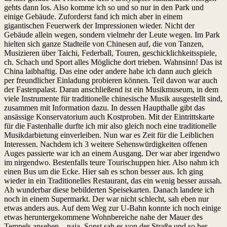
gehts dann los. Also komme ich so und so nur in den Park und
einige Gebäude. Zuforderst fand ich mich aber in einem
gigantischen Feuerwerk der Impressionen wieder. Nicht der
Gebäude allein wegen, sondern vielmehr der Leute wegen. Im Park
hielten sich ganze Stadteile von Chinesen auf, die von Tanzen,
Musizieren über Taichi, Federball, Touren, geschicklichkeitsspiele,
ch. Schach und Sport alles Mögliche dort trieben. Wahnsinn! Das ist
China laibhaftig. Das eine oder andere habe ich dann auch gleich
per freundlicher Einladung probieren können. Teil davon war auch
der Fastenpalast. Daran anschließend ist ein Musikmuseum, in dem
viele Instrumente für traditionelle chinesische Musik ausgestellt sind,
zusammen mit Information dazu. In dessen Haupthalle gibt das
ansässige Konservatorium auch Kostproben. Mit der Eintrittskarte
für die Fastenhalle durfte ich mir also gleich noch eine traditionelle
Musikdarbietung einverleiben. Nun war es Zeit für die Leiblichen
Interessen. Nachdem ich 3 weitere Sehenswürdigkeiten offenen
Auges passierte war ich an einem Ausgang. Der war aber irgendwo
im nirgendwo. Bestenfalls teure Tourischuppen hier. Also nahm ich
einen Bus um die Ecke. Hier sah es schon besser aus. Ich ging
wieder in ein Traditionelles Restaurant, das ein wenig besser aussah.
Ah wunderbar diese bebilderten Speisekarten. Danach landete ich
noch in einem Supermarkt. Der war nicht schlecht, sah eben nur
etwas anders aus. Auf dem Weg zur U-Bahn konnte ich noch einige
etwas heruntergekommene Wohnbereiche nahe der Mauer des
Tempels ansehen – naja. Sonst sah es von der Straße und so her