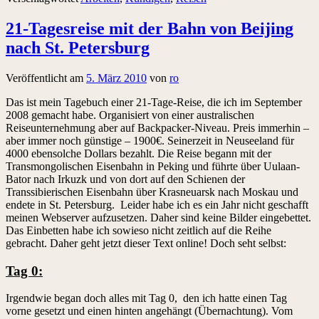
21-Tagesreise mit der Bahn von Beijing
nach St. Petersburg
Veröffentlicht am
5. März 2010
von
ro
Das ist mein Tagebuch einer 21-Tage-Reise, die ich im September
2008 gemacht habe. Organisiert von einer australischen
Reiseunternehmung aber auf Backpacker-Niveau. Preis immerhin –
aber immer noch günstige – 1900€. Seinerzeit in Neuseeland für
4000 ebensolche Dollars bezahlt. Die Reise begann mit der
Transmongolischen Eisenbahn in Peking und führte über Uulaan-
Bator nach Irkuzk und von dort auf den Schienen der
Transsibierischen Eisenbahn über Krasneuarsk nach Moskau und
endete in St. Petersburg. Leider habe ich es ein Jahr nicht geschafft
meinen Webserver aufzusetzen. Daher sind keine Bilder eingebettet.
Das Einbetten habe ich sowieso nicht zeitlich auf die Reihe
gebracht. Daher geht jetzt dieser Text online! Doch seht selbst:
Tag 0:
Irgendwie began doch alles mit Tag 0, den ich hatte einen Tag
vorne gesetzt und einen hinten angehängt (Übernachtung). Vom