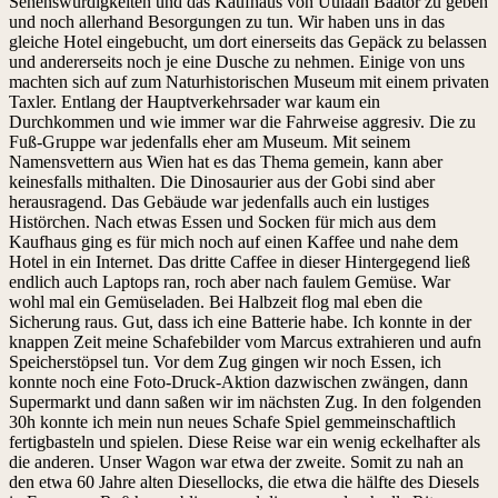
Sehenswürdigkeiten und das Kaufhaus von Uulaan Baator zu geben
und noch allerhand Besorgungen zu tun. Wir haben uns in das
gleiche Hotel eingebucht, um dort einerseits das Gepäck zu belassen
und andererseits noch je eine Dusche zu nehmen. Einige von uns
machten sich auf zum Naturhistorischen Museum mit einem privaten
Taxler. Entlang der Hauptverkehrsader war kaum ein
Durchkommen und wie immer war die Fahrweise aggresiv. Die zu
Fuß-Gruppe war jedenfalls eher am Museum. Mit seinem
Namensvettern aus Wien hat es das Thema gemein, kann aber
keinesfalls mithalten. Die Dinosaurier aus der Gobi sind aber
herausragend. Das Gebäude war jedenfalls auch ein lustiges
Histörchen. Nach etwas Essen und Socken für mich aus dem
Kaufhaus ging es für mich noch auf einen Kaffee und nahe dem
Hotel in ein Internet. Das dritte Caffee in dieser Hintergegend ließ
endlich auch Laptops ran, roch aber nach faulem Gemüse. War
wohl mal ein Gemüseladen. Bei Halbzeit flog mal eben die
Sicherung raus. Gut, dass ich eine Batterie habe. Ich konnte in der
knappen Zeit meine Schafebilder vom Marcus extrahieren und aufn
Speicherstöpsel tun. Vor dem Zug gingen wir noch Essen, ich
konnte noch eine Foto-Druck-Aktion dazwischen zwängen, dann
Supermarkt und dann saßen wir im nächsten Zug. In den folgenden
30h konnte ich mein nun neues Schafe Spiel gemmeinschaftlich
fertigbasteln und spielen. Diese Reise war ein wenig eckelhafter als
die anderen. Unser Wagon war etwa der zweite. Somit zu nah an
den etwa 60 Jahre alten Diesellocks, die etwa die hälfte des Diesels